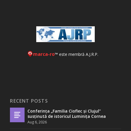
marca-ro
™ este membră A.J.R.P.
RECENT POSTS
Conferința „Familia Cioflec și Clujul”
susținută de istoricul Luminița Cornea
Aug 6, 2026