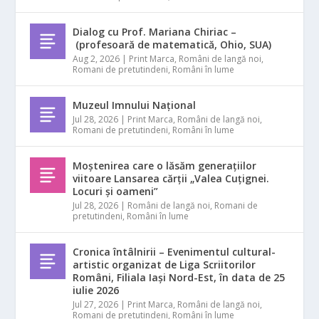
Dialog cu Prof. Mariana Chiriac –
(profesoară de matematică, Ohio, SUA)
Aug 2, 2026
|
Print Marca
,
Români de langă noi
,
Romani de pretutindeni
,
Români în lume
Muzeul Imnului Național
Jul 28, 2026
|
Print Marca
,
Români de langă noi
,
Romani de pretutindeni
,
Români în lume
Moștenirea care o lăsăm generațiilor
viitoare Lansarea cărții „Valea Cuțignei.
Locuri și oameni”
Jul 28, 2026
|
Români de langă noi
,
Romani de
pretutindeni
,
Români în lume
Cronica întâlnirii – Evenimentul cultural-
artistic organizat de Liga Scriitorilor
Români, Filiala Iași Nord-Est, în data de 25
iulie 2026
Jul 27, 2026
|
Print Marca
,
Români de langă noi
,
Romani de pretutindeni
,
Români în lume