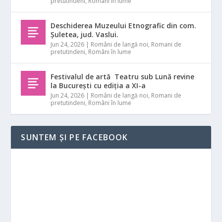
pretutindeni
,
Români în lume
Deschiderea Muzeului Etnografic din com.
Șuletea, jud. Vaslui.
Jun 24, 2026
|
Români de langă noi
,
Romani de
pretutindeni
,
Români în lume
Festivalul de artă Teatru sub Lună revine
la București cu ediția a XI-a
Jun 24, 2026
|
Români de langă noi
,
Romani de
pretutindeni
,
Români în lume
SUNTEM ȘI PE FACEBOOK