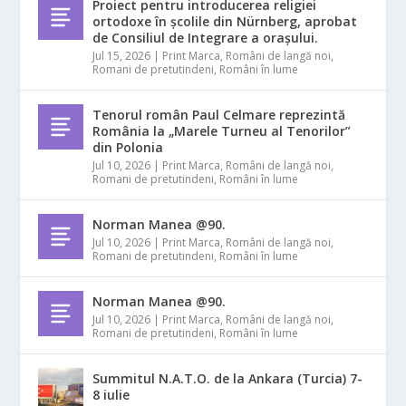
Proiect pentru introducerea religiei
ortodoxe în școlile din Nürnberg, aprobat
de Consiliul de Integrare a orașului.
Jul 15, 2026
|
Print Marca
,
Români de langă noi
,
Romani de pretutindeni
,
Români în lume
Tenorul român Paul Celmare reprezintă
România la „Marele Turneu al Tenorilor”
din Polonia
Jul 10, 2026
|
Print Marca
,
Români de langă noi
,
Romani de pretutindeni
,
Români în lume
Norman Manea @90.
Jul 10, 2026
|
Print Marca
,
Români de langă noi
,
Romani de pretutindeni
,
Români în lume
Norman Manea @90.
Jul 10, 2026
|
Print Marca
,
Români de langă noi
,
Romani de pretutindeni
,
Români în lume
Summitul N.A.T.O. de la Ankara (Turcia) 7-
8 iulie