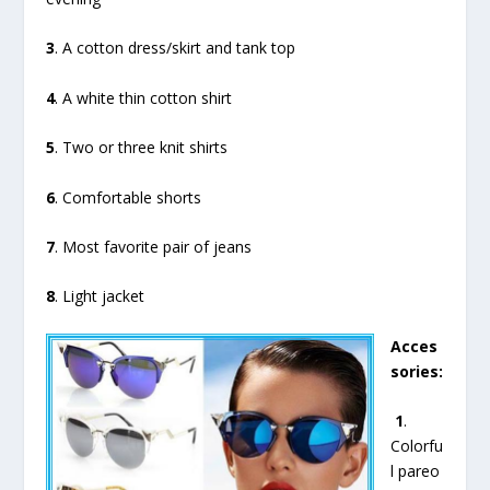
3
. A cotton dress/skirt and tank top
4
. A white thin cotton shirt
5
. Two or three knit shirts
6
. Comfortable shorts
7
. Most favorite pair of jeans
8
. Light jacket
Acces
sories:
1
.
Colorfu
l pareo