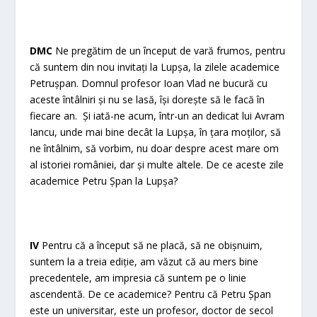
DMC
Ne pregătim de un început de vară frumos, pentru
că suntem din nou invitați la Lupșa, la zilele academice
Petrușpan. Domnul profesor Ioan Vlad ne bucură cu
aceste întâlniri și nu se lasă, își dorește să le facă în
fiecare an. Și iată-ne acum, într-un an dedicat lui Avram
Iancu, unde mai bine decât la Lupșa, în țara moților, să
ne întâlnim, să vorbim, nu doar despre acest mare om
al istoriei româniei, dar și multe altele. De ce aceste zile
academice Petru Șpan la Lupșa?
IV
Pentru că a început să ne placă, să ne obișnuim,
suntem la a treia ediție, am văzut că au mers bine
precedentele, am impresia că suntem pe o linie
ascendentă. De ce academice? Pentru că Petru Șpan
este un universitar, este un profesor, doctor de secol