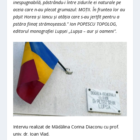
inespugnabilă, păstrându-i între zidurile ei naturale pe
aceia care n-au plecat grumazul: MOȚII. În fruntea lor au
pășit Horea și Iancu și atâția care s-au jertfit pentru a
pstăra fiinaț strămoșească.” Ion POPESCU TOPOLOG,
editorul monografiei Lupșei ,,Lupșa – aur și oameni”.
Interviu realizat de Mădălina Corina Diaconu cu prof.
univ. dr. Ioan Vlad.