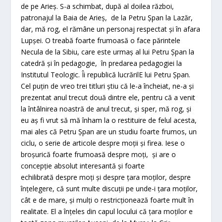
de pe Arieș. S-a schimbat, după al doilea război,
patronajul la Baia de Arieș, de la Petru Șpan la Lazăr,
dar, mă rog, el rămâne un personaj respectat și în afara
Lupșei. O treabă foarte frumoasă o face părintele
Necula de la Sibiu, care este urmaș al lui Petru Șpan la
catedră și în pedagogie, în predarea pedagogiei la
Institutul Teologic. Îi republică lucrărilE lui Petru Șpan.
Cel puțin de vreo trei titluri știu că le-a încheiat, ne-a și
prezentat anul trecut două dintre ele, pentru că a venit
la întâlnirea noastră de anul trecut, și sper, mă rog, și
eu aș fi vrut să mă înham la o restituire de felul acesta,
mai ales că Petru Șpan are un studiu foarte frumos, un
ciclu, o serie de articole despre moții și firea. Iese o
broșurică foarte frumoasă despre moți, și are o
concepție absolut interesantă și foarte
echilibrată despre moți și despre țara moților, despre
înțelegere, că sunt multe discuții pe unde-i țara moților,
cât e de mare, și mulți o restricționează foarte mult în
realitate. El a înțeles din capul locului că țara moților e