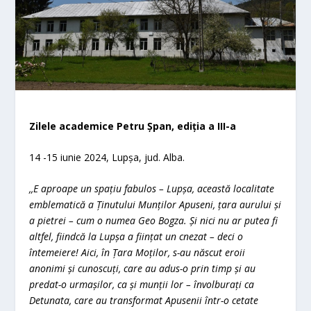
Zilele academice Petru Șpan, ediția a III-a
14 -15 iunie 2024, Lupșa, jud. Alba.
,,E aproape un spațiu fabulos – Lupșa, această localitate
emblematică a Ținutului Munților Apuseni, țara aurului și
a pietrei – cum o numea Geo Bogza. Și nici nu ar putea fi
altfel, fiindcă la Lupșa a ființat un cnezat – deci o
întemeiere! Aici, în Țara Moților, s-au născut eroii
anonimi și cunoscuți, care au adus-o prin timp și au
predat-o urmașilor, ca și munții lor – învolburați ca
Detunata, care au transformat Apusenii într-o cetate