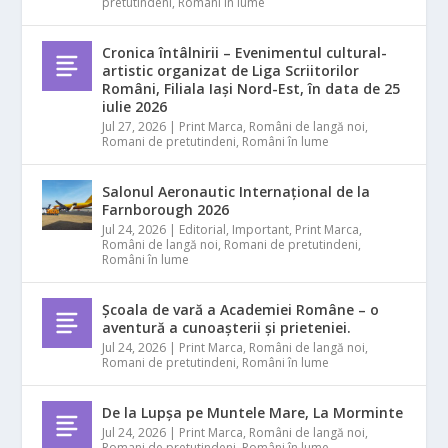
pretutindeni
,
Români în lume
Cronica întâlnirii – Evenimentul cultural-
artistic organizat de Liga Scriitorilor
Români, Filiala Iași Nord-Est, în data de 25
iulie 2026
Jul 27, 2026
|
Print Marca
,
Români de langă noi
,
Romani de pretutindeni
,
Români în lume
Salonul Aeronautic Internațional de la
Farnborough 2026
Jul 24, 2026
|
Editorial
,
Important
,
Print Marca
,
Români de langă noi
,
Romani de pretutindeni
,
Români în lume
Școala de vară a Academiei Române – o
aventură a cunoașterii și prieteniei.
Jul 24, 2026
|
Print Marca
,
Români de langă noi
,
Romani de pretutindeni
,
Români în lume
De la Lupșa pe Muntele Mare, La Morminte
Jul 24, 2026
|
Print Marca
,
Români de langă noi
,
Romani de pretutindeni
,
Români în lume