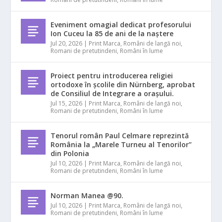
Eveniment omagial dedicat profesorului
Ion Cuceu la 85 de ani de la naștere
Jul 20, 2026
|
Print Marca
,
Români de langă noi
,
Romani de pretutindeni
,
Români în lume
Proiect pentru introducerea religiei
ortodoxe în școlile din Nürnberg, aprobat
de Consiliul de Integrare a orașului.
Jul 15, 2026
|
Print Marca
,
Români de langă noi
,
Romani de pretutindeni
,
Români în lume
Tenorul român Paul Celmare reprezintă
România la „Marele Turneu al Tenorilor”
din Polonia
Jul 10, 2026
|
Print Marca
,
Români de langă noi
,
Romani de pretutindeni
,
Români în lume
Norman Manea @90.
Jul 10, 2026
|
Print Marca
,
Români de langă noi
,
Romani de pretutindeni
,
Români în lume