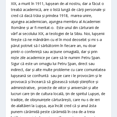
XIX, a murit în 1911, lupșean de-al nostru, dar a făcut o
treabă academică, are o listă lungă de cărți personale și
cred că dacă trăia și prindea 1918, marea unire,
ajungea academician, ajungea membru al Academiei
Române și ar fi meritat-o. Este unul din cărturarii de
vârf ai secolului XIX, ai teologiei de la Sibiu. Noi, lupșenii
firește că ne mândrâm cu el în mod deosebit și mi s-a
părut potrivit să-l sărbătorim în fiecare an, nu doar
printr-o conferință sau acțiune omagială, dar și prin
niște zile academice pe care să le numim Petru Șpan.
Sigur că este un omagiu lui Petru Șpan, direct sau
indirect, dar și alte multe probleme cu care comunitatea
lupșeană se confruntă sau pe care i le provocăm și le
provoacă și încearcă să găsească soluții științifice și
administrative, proiecte de viitor și aniversări și alte
lucruri care țin de cultura locală, țin de spiritul Lupșei, de
tradiție, de obișnuințele cărturărești, care nu-s de ieri
de-alaltăieri la Lupșa, așa încât cred că și anul ăsta
punem cărămidă peste cărămidă în cea de-a treia