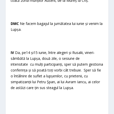
toată zona munților Auseni, de la Mureș la Criș.
DMC
Ne facem bagajul la jumătatea lui iunie și venim la
Lupșa.
IV
Da, pe14 și15 iunie, între alegeri și Rusalii, vineri-
sâmbătă la Lupșa, două zile, o sesiune de
intensitate cu mulți participanți, sper să putem gestiona
conferința și să poată toți vorbi cât trebuie. Sper să fie
o întâlnire de suflet a lupșenilor, cu prietenii, cu
simpatizanții lui Petru Șpan, ai lui Avram Iancu, ai celor
de astăzi care țin sus steagul la Lupșa.