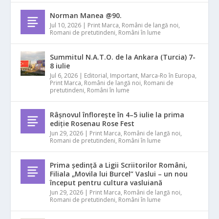
Norman Manea @90.
Jul 10, 2026
|
Print Marca
,
Români de langă noi
,
Romani de pretutindeni
,
Români în lume
Summitul N.A.T.O. de la Ankara (Turcia) 7-
8 iulie
Jul 6, 2026
|
Editorial
,
Important
,
Marca-Ro în Europa
,
Print Marca
,
Români de langă noi
,
Romani de
pretutindeni
,
Români în lume
Râșnovul înflorește în 4–5 iulie la prima
ediție Rosenau Rose Fest
Jun 29, 2026
|
Print Marca
,
Români de langă noi
,
Romani de pretutindeni
,
Români în lume
Prima ședință a Ligii Scriitorilor Români,
Filiala „Movila lui Burcel” Vaslui – un nou
început pentru cultura vasluiană
Jun 29, 2026
|
Print Marca
,
Români de langă noi
,
Romani de pretutindeni
,
Români în lume