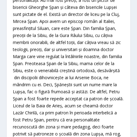
personalității. Au mai fost preoți, a fost un pictor de
bisericii Gheorghe Șpan și câteva din bisericile Lupșei
sunt pictate de el. Există un director de liceu pe la Cluj,
Mircea Șpan. Apoi avem un episcop român al Italiei,
preasfințitul Siluan, care este Șpan. Din familia Șpan,
preoții de la Sibiu, de la Gura Râului Sibiu, cu câțiva
membrii onorabili, de altfel toții, dar câțiva vreau să zic
teologii, preoți, dar și universitari și doamna doctor
Marga care vine regulat la întâlnirile noastre, din familia
Șpan. Preoteasa Șpan de la Sibiu, mama celor de la
Sibiu, este o venerabilă creștină ortodoxă, desăvârșită
din discipolii dihovnicește ai lui Arsenie Boca, ne
mândrim cu ei. Deci, Șpăneștii sunt un nume mare la
Lupșa, fac o figură frumoasă și astăzi. De altfel, Petru
Șpan a fost foarte repede acceptat ca patron de școală.
Liceul de la Baia de Arieș, acum se cheamă doctor
Lazăr Chirilă, ca prim patron în perioada interbelică a
fost Petru Șpan, pentru că era personalitate
recunoscută din zona și mare pedagog, deci foarte
potrivit să patroneze o școală din zona Lupșa, mă rog,