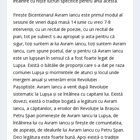
întâlnire cu niște lucruri specifice pentru anul acesta.
Firește Bicentenarul Avram Iancu este primul modul al
sesiunii de vineri după masă 14 iunie cu vreo 7-8
intervenții, cu un recital de poezie, cu un recital de
pian, tot pe subiect s-au apropiat și asta pentru că
sigur, toți suntem ai lui Avram Iancu, toți suntem Avram
Iancu, cum spune poetul, dar și pentru că Avram Iancu
este un lupșean în sensul că a fost foarte legat de
Lupșa. Există o bătălie de proporții care s-a dat pe raza
comunei Lupșa și mormintele de atunci și locul unde
mergem anual și venerăm eroii Revoluției
Pașoptiste. Avram Iancu a venit după Revoluție
sistematic la Lupșa și se întâlnea cu capitanii lui. Există
dovezI, există o tradiție bogată a legăturii cu Avram
Iancu, a căpitanilor, a eroiilor din Revoluție la Brașov.
Petru Șpan pomenește de Avram Iancu la Lupșa, de
întâlnirea lui cu Avram Iancu și firește de comunitatea,
de aspirații, de idealurile lui Avram Iancu cu Petru Șpan.
Deci legătura este foarte bună. Apoi există o tradiție