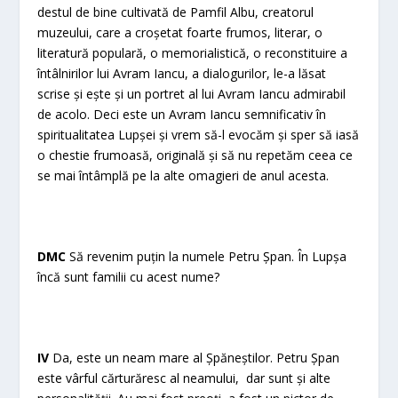
destul de bine cultivată de Pamfil Albu, creatorul
muzeului, care a croșetat foarte frumos, literar, o
literatură populară, o memorialistică, o reconstituire a
întâlnirilor lui Avram Iancu, a dialogurilor, le-a lăsat
scrise și ește și un portret al lui Avram Iancu admirabil
de acolo. Deci este un Avram Iancu semnificativ în
spiritualitatea Lupșei și vrem să-l evocăm și sper să iasă
o chestie frumoasă, originală și să nu repetăm ceea ce
se mai întâmplă pe la alte omagieri de anul acesta.
DMC
Să revenim puțin la numele Petru Șpan. În Lupșa
încă sunt familii cu acest nume?
IV
Da, este un neam mare al Șpăneștilor. Petru Șpan
este vârful cărturăresc al neamului, dar sunt și alte