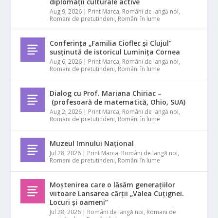
diplomații culturale active
Aug 9, 2026
|
Print Marca
,
Români de langă noi
,
Romani de pretutindeni
,
Români în lume
Conferința „Familia Cioflec și Clujul”
susținută de istoricul Luminița Cornea
Aug 6, 2026
|
Print Marca
,
Români de langă noi
,
Romani de pretutindeni
,
Români în lume
Dialog cu Prof. Mariana Chiriac –
(profesoară de matematică, Ohio, SUA)
Aug 2, 2026
|
Print Marca
,
Români de langă noi
,
Romani de pretutindeni
,
Români în lume
Muzeul Imnului Național
Jul 28, 2026
|
Print Marca
,
Români de langă noi
,
Romani de pretutindeni
,
Români în lume
Moștenirea care o lăsăm generațiilor
viitoare Lansarea cărții „Valea Cuțignei.
Locuri și oameni”
Jul 28, 2026
|
Români de langă noi
,
Romani de