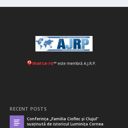
marca-ro
™ este membră A.J.R.P.
RECENT POSTS
Conferința „Familia Cioflec și Clujul”
susținută de istoricul Luminița Cornea