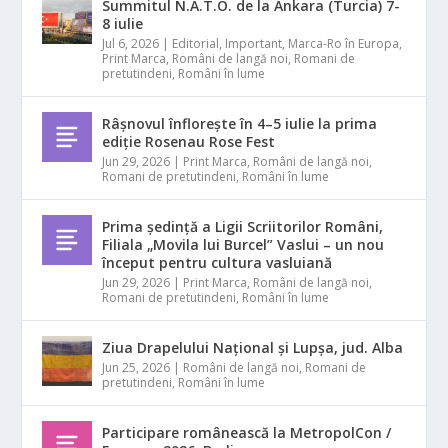
Summitul N.A.T.O. de la Ankara (Turcia) 7-
8 iulie
Jul 6, 2026
|
Editorial
,
Important
,
Marca-Ro în Europa
,
Print Marca
,
Români de langă noi
,
Romani de
pretutindeni
,
Români în lume
Râșnovul înflorește în 4–5 iulie la prima
ediție Rosenau Rose Fest
Jun 29, 2026
|
Print Marca
,
Români de langă noi
,
Romani de pretutindeni
,
Români în lume
Prima ședință a Ligii Scriitorilor Români,
Filiala „Movila lui Burcel” Vaslui – un nou
început pentru cultura vasluiană
Jun 29, 2026
|
Print Marca
,
Români de langă noi
,
Romani de pretutindeni
,
Români în lume
Ziua Drapelului Național și Lupșa, jud. Alba
Jun 25, 2026
|
Români de langă noi
,
Romani de
pretutindeni
,
Români în lume
Participare românească la MetropolCon /