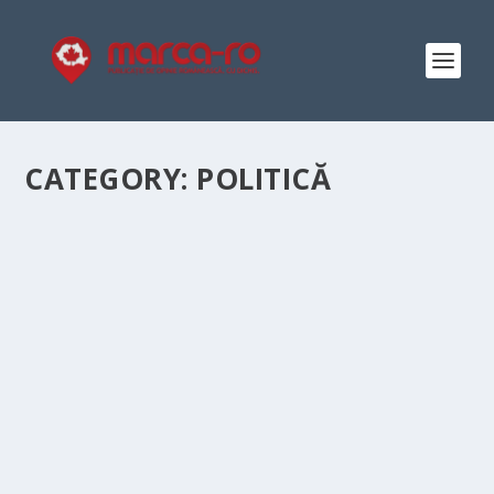
CATEGORY:
POLITICĂ
CONSOLIDAREA SECURITĂȚII
REGIONALE: DECLARAȚIE
COMUNĂ SEMNATĂ DE PATRU
PARCHETE LA VARȘOVIA
by
Ion Marius Tatomir
|
Apr 22, 2026
|
Politică
,
Print Marca
|
0
|
În cadrul unei reuniuni multilaterale care a avut loc
astăzi la Varșovia, procurorul general al...