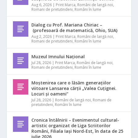
Aug 6, 2026
|
Print Marca
,
Români de langă noi
,
Romani de pretutindeni
,
Români în lume
Dialog cu Prof. Mariana Chiriac –
(profesoară de matematică, Ohio, SUA)
Aug 2, 2026
|
Print Marca
,
Români de langă noi
,
Romani de pretutindeni
,
Români în lume
Muzeul Imnului Național
Jul 28, 2026
|
Print Marca
,
Români de langă noi
,
Romani de pretutindeni
,
Români în lume
Moștenirea care o lăsăm generațiilor
viitoare Lansarea cărții „Valea Cuțignei.
Locuri și oameni”
Jul 28, 2026
|
Români de langă noi
,
Romani de
pretutindeni
,
Români în lume
Cronica întâlnirii – Evenimentul cultural-
artistic organizat de Liga Scriitorilor
Români, Filiala Iași Nord-Est, în data de 25
iulie 2026