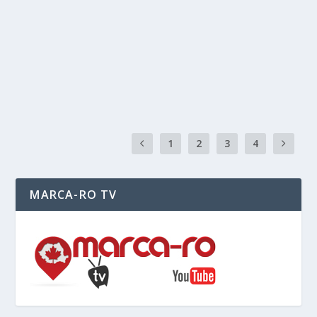
În zilele de 3-4 decembrie a.c. la Londra s-a ţinut
reuniunea şefilor de stat şi de guvern din...
READ MORE
1
2
3
4
MARCA-RO TV