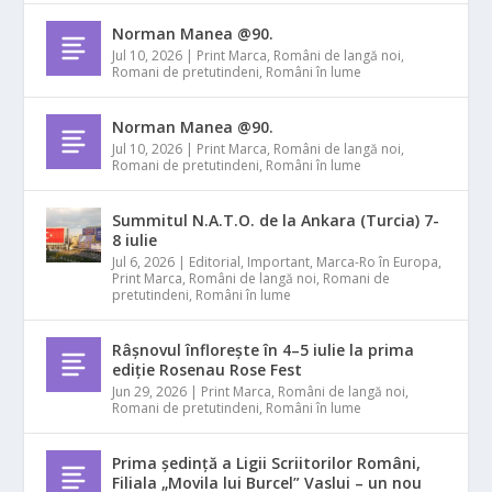
Norman Manea @90.
Jul 10, 2026
|
Print Marca
,
Români de langă noi
,
Romani de pretutindeni
,
Români în lume
Norman Manea @90.
Jul 10, 2026
|
Print Marca
,
Români de langă noi
,
Romani de pretutindeni
,
Români în lume
Summitul N.A.T.O. de la Ankara (Turcia) 7-
8 iulie
Jul 6, 2026
|
Editorial
,
Important
,
Marca-Ro în Europa
,
Print Marca
,
Români de langă noi
,
Romani de
pretutindeni
,
Români în lume
Râșnovul înflorește în 4–5 iulie la prima
ediție Rosenau Rose Fest
Jun 29, 2026
|
Print Marca
,
Români de langă noi
,
Romani de pretutindeni
,
Români în lume
Prima ședință a Ligii Scriitorilor Români,
Filiala „Movila lui Burcel” Vaslui – un nou