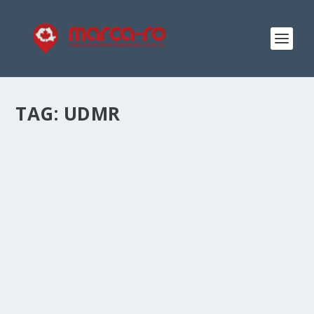
TAG:
UDMR
JÁNOS NU E ION, ION NU E JÁNOS ȘI E BINE
AȘA
by
Elena-Denisa Dicu
|
Jun 14, 2019
|
Editorial
|
0
|
M-am lipsit ca Adam de Rai de scrisul despre politică
pentru că sughițul de la înjurături nu se oprește cu
descântece de deochi, iar incantații tibetane nu sunt în
stare să fac; cine știe, poate, poate ar trece așa. Cu
toate...