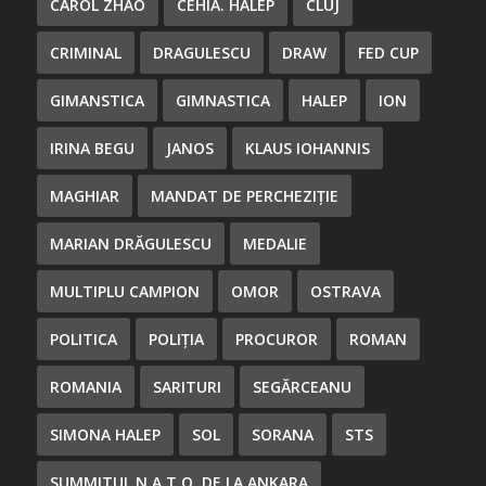
CAROL ZHAO
CEHIA. HALEP
CLUJ
CRIMINAL
DRAGULESCU
DRAW
FED CUP
GIMANSTICA
GIMNASTICA
HALEP
ION
IRINA BEGU
JANOS
KLAUS IOHANNIS
MAGHIAR
MANDAT DE PERCHEZIȚIE
MARIAN DRĂGULESCU
MEDALIE
MULTIPLU CAMPION
OMOR
OSTRAVA
POLITICA
POLIȚIA
PROCUROR
ROMAN
ROMANIA
SARITURI
SEGĂRCEANU
SIMONA HALEP
SOL
SORANA
STS
SUMMITUL N.A.T.O. DE LA ANKARA