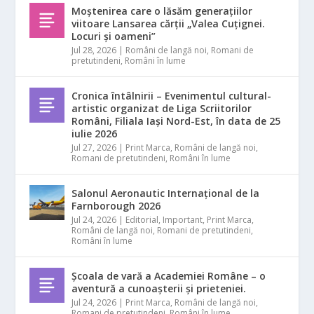
Moștenirea care o lăsăm generațiilor
viitoare Lansarea cărții „Valea Cuțignei.
Locuri și oameni”
Jul 28, 2026
|
Români de langă noi
,
Romani de
pretutindeni
,
Români în lume
Cronica întâlnirii – Evenimentul cultural-
artistic organizat de Liga Scriitorilor
Români, Filiala Iași Nord-Est, în data de 25
iulie 2026
Jul 27, 2026
|
Print Marca
,
Români de langă noi
,
Romani de pretutindeni
,
Români în lume
Salonul Aeronautic Internațional de la
Farnborough 2026
Jul 24, 2026
|
Editorial
,
Important
,
Print Marca
,
Români de langă noi
,
Romani de pretutindeni
,
Români în lume
Școala de vară a Academiei Române – o
aventură a cunoașterii și prieteniei.
Jul 24, 2026
|
Print Marca
,
Români de langă noi
,
Romani de pretutindeni
,
Români în lume