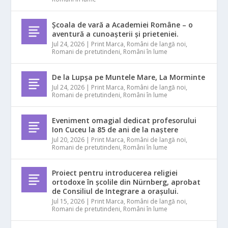
Școala de vară a Academiei Române – o
aventură a cunoașterii și prieteniei.
Jul 24, 2026
|
Print Marca
,
Români de langă noi
,
Romani de pretutindeni
,
Români în lume
De la Lupșa pe Muntele Mare, La Morminte
Jul 24, 2026
|
Print Marca
,
Români de langă noi
,
Romani de pretutindeni
,
Români în lume
Eveniment omagial dedicat profesorului
Ion Cuceu la 85 de ani de la naștere
Jul 20, 2026
|
Print Marca
,
Români de langă noi
,
Romani de pretutindeni
,
Români în lume
Proiect pentru introducerea religiei
ortodoxe în școlile din Nürnberg, aprobat
de Consiliul de Integrare a orașului.
Jul 15, 2026
|
Print Marca
,
Români de langă noi
,
Romani de pretutindeni
,
Români în lume