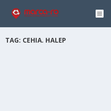
TAG:
CEHIA. HALEP
SUNTEȚI GATA PENTRU A DOUA ZI DE FED
CUP?
by
Elena-Denisa Dicu
|
Feb 10, 2019
|
Editorial
|
0
|
La Ostrava e tot frig, dar pe starda Ruska de la 14:00,
ora României se va încinge cu siguranță atmosfera.
Urmează meciul Simonei Halep împotriva Karolinei
Pliskova, meciul dintre Mihaela Buzărnescu și Katerina
Siniakova...