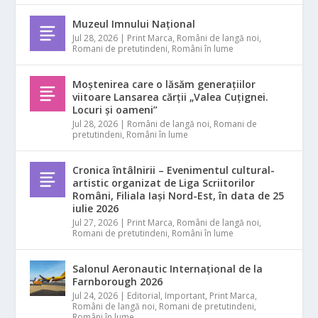
Muzeul Imnului Național
Jul 28, 2026
|
Print Marca
,
Români de langă noi
,
Romani de pretutindeni
,
Români în lume
Moștenirea care o lăsăm generațiilor
viitoare Lansarea cărții „Valea Cuțignei.
Locuri și oameni”
Jul 28, 2026
|
Români de langă noi
,
Romani de
pretutindeni
,
Români în lume
Cronica întâlnirii – Evenimentul cultural-
artistic organizat de Liga Scriitorilor
Români, Filiala Iași Nord-Est, în data de 25
iulie 2026
Jul 27, 2026
|
Print Marca
,
Români de langă noi
,
Romani de pretutindeni
,
Români în lume
Salonul Aeronautic Internațional de la
Farnborough 2026
Jul 24, 2026
|
Editorial
,
Important
,
Print Marca
,
Români de langă noi
,
Romani de pretutindeni
,
Români în lume