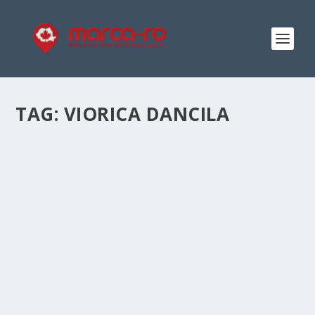
TAG:
VIORICA DANCILA
BĂ, JAVRELOR!
by
Elena-Denisa Dicu
|
Jul 29, 2019
|
Editorial
|
0
|
Cam așa ar începe orice despre cazul oribil de la
Caracal. Încerc să vorbesc totuși frumos cu toate că nu
înțeleg de ce aș face-o în situația în care prostia,
nesimțirea și lenea unora ( nu neapărat în oridinea asta)
au dus la...
READ MORE