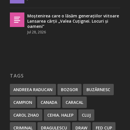
Moștenirea care o lăsăm generațiilor viitoare
Lansarea cărții „Valea Cuțignei. Locuri și
oameni”
Jul 28, 2026
TAGS
ANDREEA RADUCAN
BOZGOR
BUZĂRNESC
CAMPION
CANADA
CARACAL
CAROL ZHAO
CEHIA. HALEP
CLUJ
CRIMINAL
DRAGULESCU
DRAW
FED CUP