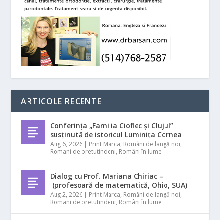
ARTICOLE RECENTE
Conferința „Familia Cioflec și Clujul”
susținută de istoricul Luminița Cornea
Aug 6, 2026
|
Print Marca
,
Români de langă noi
,
Romani de pretutindeni
,
Români în lume
Dialog cu Prof. Mariana Chiriac –
(profesoară de matematică, Ohio, SUA)
Aug 2, 2026
|
Print Marca
,
Români de langă noi
,
Romani de pretutindeni
,
Români în lume