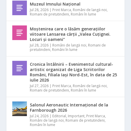
Muzeul Imnului Național
Jul 28, 2026
|
Print Marca
,
Români de langă noi
,
Romani de pretutindeni
,
Români în lume
Moștenirea care o lăsăm generațiilor
viitoare Lansarea cărții „Valea Cuțignei.
Locuri și oameni”
Jul 28, 2026
|
Români de langă noi
,
Romani de
pretutindeni
,
Români în lume
Cronica întâlnirii – Evenimentul cultural-
artistic organizat de Liga Scriitorilor
Români, Filiala Iași Nord-Est, în data de 25
iulie 2026
Jul 27, 2026
|
Print Marca
,
Români de langă noi
,
Romani de pretutindeni
,
Români în lume
Salonul Aeronautic Internațional de la
Farnborough 2026
Jul 24, 2026
|
Editorial
,
Important
,
Print Marca
,
Români de langă noi
,
Romani de pretutindeni
,
Români în lume