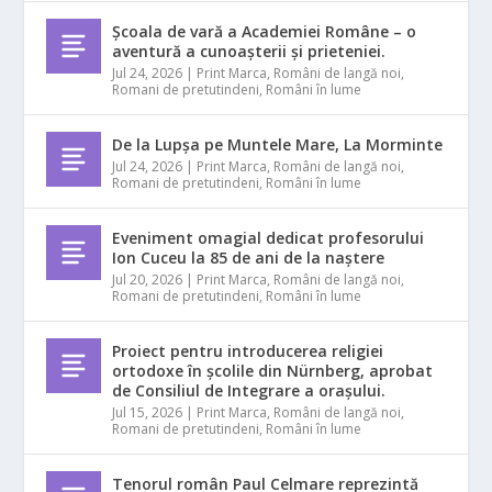
Școala de vară a Academiei Române – o
aventură a cunoașterii și prieteniei.
Jul 24, 2026
|
Print Marca
,
Români de langă noi
,
Romani de pretutindeni
,
Români în lume
De la Lupșa pe Muntele Mare, La Morminte
Jul 24, 2026
|
Print Marca
,
Români de langă noi
,
Romani de pretutindeni
,
Români în lume
Eveniment omagial dedicat profesorului
Ion Cuceu la 85 de ani de la naștere
Jul 20, 2026
|
Print Marca
,
Români de langă noi
,
Romani de pretutindeni
,
Români în lume
Proiect pentru introducerea religiei
ortodoxe în școlile din Nürnberg, aprobat
de Consiliul de Integrare a orașului.
Jul 15, 2026
|
Print Marca
,
Români de langă noi
,
Romani de pretutindeni
,
Români în lume
Tenorul român Paul Celmare reprezintă