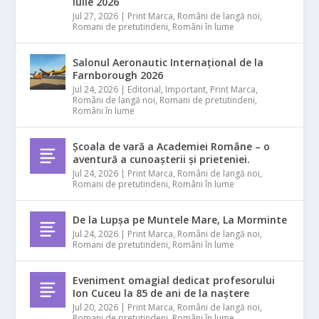
iulie 2026
Jul 27, 2026
|
Print Marca
,
Români de langă noi
,
Romani de pretutindeni
,
Români în lume
Salonul Aeronautic Internațional de la
Farnborough 2026
Jul 24, 2026
|
Editorial
,
Important
,
Print Marca
,
Români de langă noi
,
Romani de pretutindeni
,
Români în lume
Școala de vară a Academiei Române – o
aventură a cunoașterii și prieteniei.
Jul 24, 2026
|
Print Marca
,
Români de langă noi
,
Romani de pretutindeni
,
Români în lume
De la Lupșa pe Muntele Mare, La Morminte
Jul 24, 2026
|
Print Marca
,
Români de langă noi
,
Romani de pretutindeni
,
Români în lume
Eveniment omagial dedicat profesorului
Ion Cuceu la 85 de ani de la naștere
Jul 20, 2026
|
Print Marca
,
Români de langă noi
,
Romani de pretutindeni
,
Români în lume