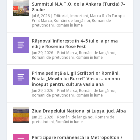
Summitul N.A.T.O. de la Ankara (Turcia) 7-
8 iulie
Jul 6, 2026
|
Editorial
,
Important
,
Marca-Ro în Europa
,
Print Marca
,
Români de langă noi
,
Romani de
pretutindeni
,
Români în lume
Râșnovul înflorește în 4–5 iulie la prima
ediție Rosenau Rose Fest
Jun 29, 2026
|
Print Marca
,
Români de langă noi
,
Romani de pretutindeni
,
Români în lume
Prima ședință a Ligii Scriitorilor Români,
Filiala „Movila lui Burcel” Vaslui – un nou
început pentru cultura vasluiană
Jun 29, 2026
|
Print Marca
,
Români de langă noi
,
Romani de pretutindeni
,
Români în lume
Ziua Drapelului Național și Lupșa, jud. Alba
Jun 25, 2026
|
Români de langă noi
,
Romani de
pretutindeni
,
Români în lume
Participare românească la MetropolCon /