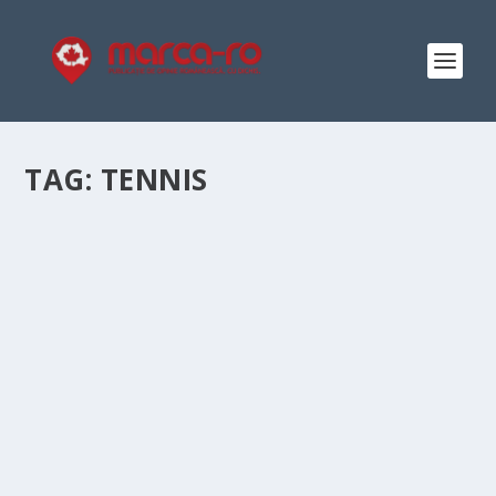
TAG:
TENNIS
SUNTEȚI GATA PENTRU A DOUA ZI DE FED
CUP?
by
Elena-Denisa Dicu
|
Feb 10, 2019
|
Editorial
|
0
|
La Ostrava e tot frig, dar pe starda Ruska de la 14:00,
ora României se va încinge cu siguranță atmosfera.
Urmează meciul Simonei Halep împotriva Karolinei
Pliskova, meciul dintre Mihaela Buzărnescu și Katerina
Siniakova...