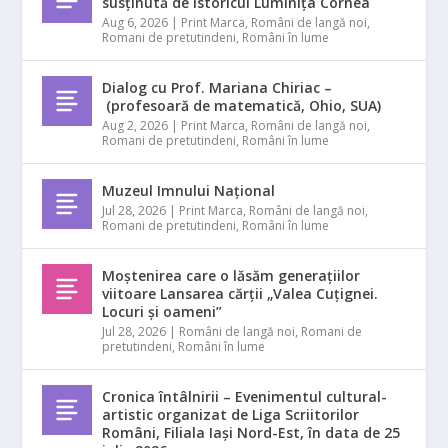
susținută de istoricul Luminița Cornea
Aug 6, 2026
|
Print Marca
,
Români de langă noi
,
Romani de pretutindeni
,
Români în lume
Dialog cu Prof. Mariana Chiriac –
(profesoară de matematică, Ohio, SUA)
Aug 2, 2026
|
Print Marca
,
Români de langă noi
,
Romani de pretutindeni
,
Români în lume
Muzeul Imnului Național
Jul 28, 2026
|
Print Marca
,
Români de langă noi
,
Romani de pretutindeni
,
Români în lume
Moștenirea care o lăsăm generațiilor
viitoare Lansarea cărții „Valea Cuțignei.
Locuri și oameni”
Jul 28, 2026
|
Români de langă noi
,
Romani de
pretutindeni
,
Români în lume
Cronica întâlnirii – Evenimentul cultural-
artistic organizat de Liga Scriitorilor
Români, Filiala Iași Nord-Est, în data de 25