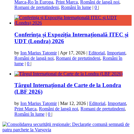
Marca-Ro în Europa
,
Print Marca
,
Români de langă noi
,
Romani de pretutindeni
,
Români în lume
|
0
|
Conferința și Expoziția Internațională ITEC și
UDT (Londra) 2026
by
Ion Marius Tatomir
|
Apr 17, 2026
|
Editorial
,
Important
,
Români de langă noi
,
Romani de pretutindeni
,
Români în
lume
|
0
|
Târgul Internațional de Carte de la Londra
(LBF 2026)
by
Ion Marius Tatomir
|
Mar 12, 2026
|
Editorial
,
Important
,
Print Marca
,
Români de langă noi
,
Romani de pretutindeni
,
Români în lume
|
0
|