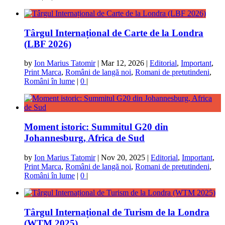
Târgul Internațional de Carte de la Londra
(LBF 2026)
by
Ion Marius Tatomir
|
Mar 12, 2026
|
Editorial
,
Important
,
Print Marca
,
Români de langă noi
,
Romani de pretutindeni
,
Români în lume
|
0
|
Moment istoric: Summitul G20 din
Johannesburg, Africa de Sud
by
Ion Marius Tatomir
|
Nov 20, 2025
|
Editorial
,
Important
,
Print Marca
,
Români de langă noi
,
Romani de pretutindeni
,
Români în lume
|
0
|
Târgul Internațional de Turism de la Londra
(WTM 2025)