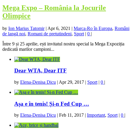
Mega Expo – România la Jocurile
Olimpice
by
Ion Marius Tatomir
|
Apr 6, 2021
|
Marca-Ro în Europa
,
Români
de langă noi
,
Romani de pretutindeni
,
Sport
|
0
|
Între 9 și 25 aprilie, ești invitatul nostru special la Mega Expoziția
dedicată marilor campioni...
Dear WTA, Dear ITF
by
Elena-Denisa Dicu
|
Apr 29, 2017
|
Sport
|
0
|
Așa e în tenis! Și-n Fed Cup …
by
Elena-Denisa Dicu
|
Feb 11, 2017
|
Important
,
Sport
|
0
|