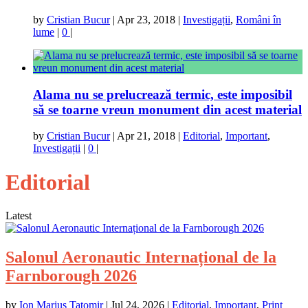
by
Cristian Bucur
|
Apr 23, 2018
|
Investigații
,
Români în
lume
|
0
|
Alama nu se prelucrează termic, este imposibil
să se toarne vreun monument din acest material
by
Cristian Bucur
|
Apr 21, 2018
|
Editorial
,
Important
,
Investigații
|
0
|
Editorial
Latest
Salonul Aeronautic Internațional de la
Farnborough 2026
by
Ion Marius Tatomir
|
Jul 24, 2026
|
Editorial
,
Important
,
Print