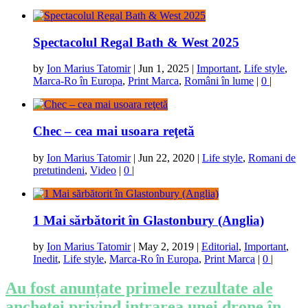
Spectacolul Regal Bath & West 2025
by
Ion Marius Tatomir
|
Jun 1, 2025
|
Important
,
Life style
,
Marca-Ro în Europa
,
Print Marca
,
Români în lume
|
0
|
Chec – cea mai usoara reţetă
by
Ion Marius Tatomir
|
Jun 22, 2020
|
Life style
,
Romani de
pretutindeni
,
Video
|
0
|
1 Mai sărbătorit în Glastonbury (Anglia)
by
Ion Marius Tatomir
|
May 2, 2019
|
Editorial
,
Important
,
Inedit
,
Life style
,
Marca-Ro în Europa
,
Print Marca
|
0
|
Au fost anunțate primele rezultate ale
anchetei privind intrarea unei drone în