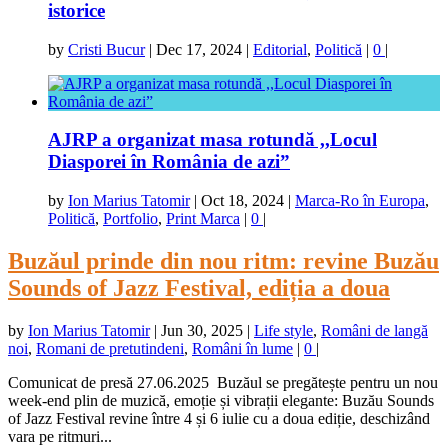
istorice
by
Cristi Bucur
|
Dec 17, 2024
|
Editorial
,
Politică
|
0
|
AJRP a organizat masa rotundă ,,Locul
Diasporei în România de azi”
by
Ion Marius Tatomir
|
Oct 18, 2024
|
Marca-Ro în Europa
,
Politică
,
Portfolio
,
Print Marca
|
0
|
Buzăul prinde din nou ritm: revine Buzău
Sounds of Jazz Festival, ediția a doua
by
Ion Marius Tatomir
|
Jun 30, 2025
|
Life style
,
Români de langă
noi
,
Romani de pretutindeni
,
Români în lume
|
0
|
Comunicat de presă 27.06.2025 Buzăul se pregătește pentru un nou
week-end plin de muzică, emoție și vibrații elegante: Buzău Sounds
of Jazz Festival revine între 4 și 6 iulie cu a doua ediție, deschizând
vara pe ritmuri...