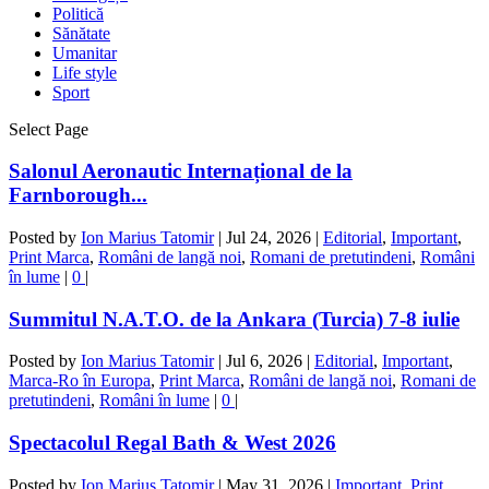
Politică
Sănătate
Umanitar
Life style
Sport
Select Page
Salonul Aeronautic Internațional de la
Farnborough...
Posted by
Ion Marius Tatomir
|
Jul 24, 2026
|
Editorial
,
Important
,
Print Marca
,
Români de langă noi
,
Romani de pretutindeni
,
Români
în lume
|
0
|
Summitul N.A.T.O. de la Ankara (Turcia) 7-8 iulie
Posted by
Ion Marius Tatomir
|
Jul 6, 2026
|
Editorial
,
Important
,
Marca-Ro în Europa
,
Print Marca
,
Români de langă noi
,
Romani de
pretutindeni
,
Români în lume
|
0
|
Spectacolul Regal Bath & West 2026
Posted by
Ion Marius Tatomir
|
May 31, 2026
|
Important
,
Print