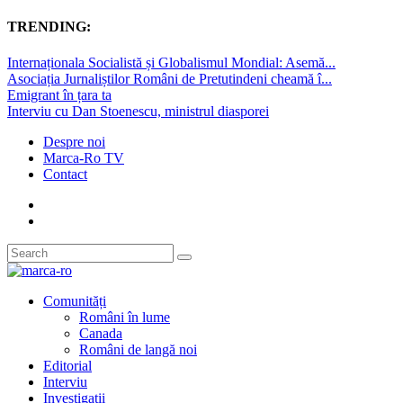
TRENDING:
Internaționala Socialistă și Globalismul Mondial: Asemă...
Asociația Jurnaliștilor Români de Pretutindeni cheamă î...
Emigrant în țara ta
Interviu cu Dan Stoenescu, ministrul diasporei
Despre noi
Marca-Ro TV
Contact
Comunități
Români în lume
Canada
Români de langă noi
Editorial
Interviu
Investigații