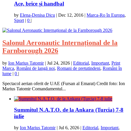
Ace, brice și handbal
by
Elena-Denisa Dicu
|
Dec 12, 2016
|
Marca-Ro în Europa
,
Sport
|
0
|
Salonul Aeronautic Internațional de la
Farnborough 2026
by
Ion Marius Tatomir
|
Jul 24, 2026
|
Editorial
,
Important
,
Print
Marca
,
Români de langă noi
,
Romani de pretutindeni
,
Români în
lume
|
0
|
Spectacol aerian oferit de UAE (Fursan al Emarat) Credit foto: Ion
Marius Tatomir Comandamentul...
Summitul N.A.T.O. de la Ankara (Turcia) 7-8
iulie
by
Ion Marius Tatomir
|
Jul 6, 2026
|
Editorial
,
Important
,