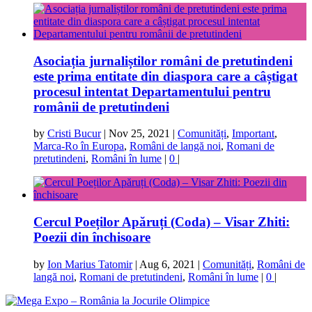
Asociația jurnaliștilor români de pretutindeni
este prima entitate din diaspora care a câștigat
procesul intentat Departamentului pentru
românii de pretutindeni
by
Cristi Bucur
|
Nov 25, 2021
|
Comunități
,
Important
,
Marca-Ro în Europa
,
Români de langă noi
,
Romani de
pretutindeni
,
Români în lume
|
0
|
Cercul Poeților Apăruți (Coda) – Visar Zhiti:
Poezii din închisoare
by
Ion Marius Tatomir
|
Aug 6, 2021
|
Comunități
,
Români de
langă noi
,
Romani de pretutindeni
,
Români în lume
|
0
|