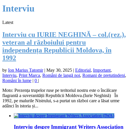
Interviu
Latest
Interviu cu IURIE NEGHINĂ – col.(rez.),
veteran al războiului pentru
independența Republicii Moldova, în
1992
by
Ion Marius Tatomir
|
May 30, 2025
|
Editorial
,
Important
,
Interviu
,
Print Marca
,
Români de langă noi
,
Romani de pretutindeni
,
Români în lume
|
0
|
Moto: Prezența trupelor ruse pe teritoriul nostru este o încălcare
flagrantă a suveranității Republicii Moldova.(Iurie Neghină) În
1992, pe malurile Nistrului, s-a purtat un război care a lăsat urme
adânci în istoria și...
Interviu despre Immigrant Writers Association