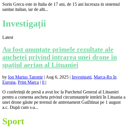
Sorin Grecu este in Italia de 17 ani, de 15 ani lucreaza in sistemul
sanitar italian, iar de alti...
Investigații
Latest
Au fost anunțate primele rezultate ale
anchetei privind intrarea unei drone în
spațiul aerian al Lituaniei
by
Ion Marius Tatomir
|
Aug 6, 2025
|
Investigații
,
Marca-Ro în
Europa
,
Print Marca
|
0
|
O conferință de presă a avut loc la Parchetul General al Lituaniei
pentru a comenta ancheta privind circumstanțele intrării în Lituania a
unei drone găsite pe terenul de antrenament Gaižiūnai pe 1 august
a.c. După cum s-a...
Sport