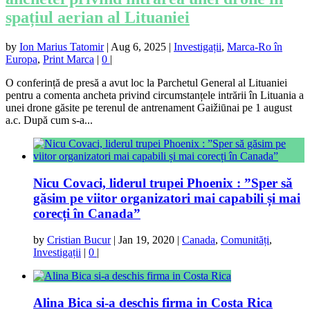
spațiul aerian al Lituaniei
by
Ion Marius Tatomir
|
Aug 6, 2025
|
Investigații
,
Marca-Ro în
Europa
,
Print Marca
|
0
|
O conferință de presă a avut loc la Parchetul General al Lituaniei
pentru a comenta ancheta privind circumstanțele intrării în Lituania a
unei drone găsite pe terenul de antrenament Gaižiūnai pe 1 august
a.c. După cum s-a...
Nicu Covaci, liderul trupei Phoenix : ”Sper să
găsim pe viitor organizatori mai capabili și mai
corecți în Canada”
by
Cristian Bucur
|
Jan 19, 2020
|
Canada
,
Comunități
,
Investigații
|
0
|
Alina Bica si-a deschis firma in Costa Rica