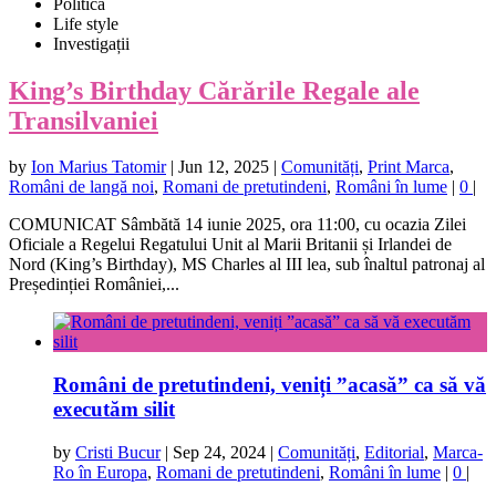
Politică
Life style
Investigații
King’s Birthday Cărările Regale ale
Transilvaniei
by
Ion Marius Tatomir
|
Jun 12, 2025
|
Comunități
,
Print Marca
,
Români de langă noi
,
Romani de pretutindeni
,
Români în lume
|
0
|
COMUNICAT Sâmbătă 14 iunie 2025, ora 11:00, cu ocazia Zilei
Oficiale a Regelui Regatului Unit al Marii Britanii și Irlandei de
Nord (King’s Birthday), MS Charles al III lea, sub înaltul patronaj al
Președinției României,...
Români de pretutindeni, veniți ”acasă” ca să vă
executăm silit
by
Cristi Bucur
|
Sep 24, 2024
|
Comunități
,
Editorial
,
Marca-
Ro în Europa
,
Romani de pretutindeni
,
Români în lume
|
0
|