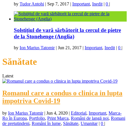
by
Tudor Antohi
|
Sep 7, 2017
|
Important
,
Inedit
|
0
|
Solstițiul de vară sărbătorit la cercul de pietre
de la Stonehenge (Anglia)
by
Ion Marius Tatomir
|
Jun 21, 2017
|
Important
,
Inedit
|
0
|
Sănătate
Latest
Romanul care a condus o clinica in lupta
impotriva Covid-19
by
Ion Marius Tatomir
|
Jun 4, 2020
|
Editorial
,
Important
,
Marca-
Ro în Europa
,
Portfolio
,
Print Marca
,
Români de langă noi
,
Romani
de pretutindeni
,
Români în lume
,
Sănătate
,
Umanitar
|
0
|