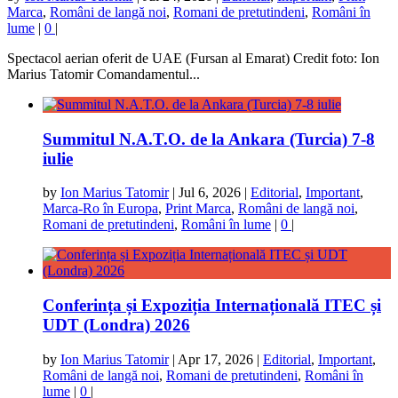
Marca
,
Români de langă noi
,
Romani de pretutindeni
,
Români în
lume
|
0
|
Spectacol aerian oferit de UAE (Fursan al Emarat) Credit foto: Ion
Marius Tatomir Comandamentul...
Summitul N.A.T.O. de la Ankara (Turcia) 7-8
iulie
by
Ion Marius Tatomir
|
Jul 6, 2026
|
Editorial
,
Important
,
Marca-Ro în Europa
,
Print Marca
,
Români de langă noi
,
Romani de pretutindeni
,
Români în lume
|
0
|
Conferința și Expoziția Internațională ITEC și
UDT (Londra) 2026
by
Ion Marius Tatomir
|
Apr 17, 2026
|
Editorial
,
Important
,
Români de langă noi
,
Romani de pretutindeni
,
Români în
lume
|
0
|