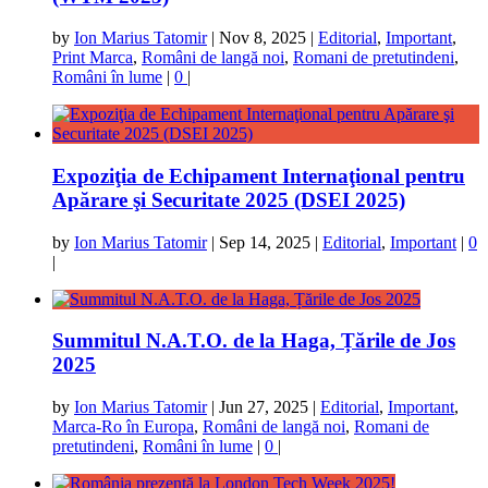
by
Ion Marius Tatomir
|
Nov 8, 2025
|
Editorial
,
Important
,
Print Marca
,
Români de langă noi
,
Romani de pretutindeni
,
Români în lume
|
0
|
Expoziţia de Echipament Internaţional pentru
Apărare şi Securitate 2025 (DSEI 2025)
by
Ion Marius Tatomir
|
Sep 14, 2025
|
Editorial
,
Important
|
0
|
Summitul N.A.T.O. de la Haga, Țările de Jos
2025
by
Ion Marius Tatomir
|
Jun 27, 2025
|
Editorial
,
Important
,
Marca-Ro în Europa
,
Români de langă noi
,
Romani de
pretutindeni
,
Români în lume
|
0
|