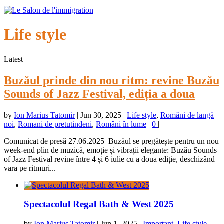
Life style
Latest
Buzăul prinde din nou ritm: revine Buzău
Sounds of Jazz Festival, ediția a doua
by
Ion Marius Tatomir
|
Jun 30, 2025
|
Life style
,
Români de langă
noi
,
Romani de pretutindeni
,
Români în lume
|
0
|
Comunicat de presă 27.06.2025 Buzăul se pregătește pentru un nou
week-end plin de muzică, emoție și vibrații elegante: Buzău Sounds
of Jazz Festival revine între 4 și 6 iulie cu a doua ediție, deschizând
vara pe ritmuri...
Spectacolul Regal Bath & West 2025
by
Ion Marius Tatomir
|
Jun 1, 2025
|
Important
,
Life style
,