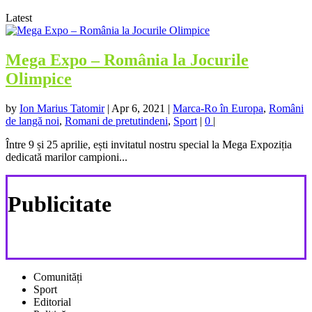
Latest
Mega Expo – România la Jocurile
Olimpice
by
Ion Marius Tatomir
|
Apr 6, 2021
|
Marca-Ro în Europa
,
Români
de langă noi
,
Romani de pretutindeni
,
Sport
|
0
|
Între 9 și 25 aprilie, ești invitatul nostru special la Mega Expoziția
dedicată marilor campioni...
Publicitate
Comunități
Sport
Editorial