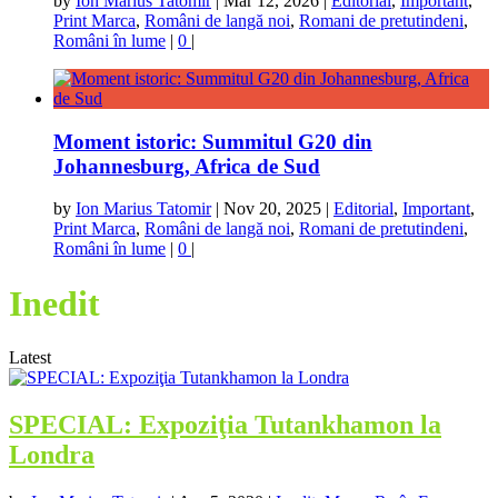
by
Ion Marius Tatomir
|
Mar 12, 2026
|
Editorial
,
Important
,
Print Marca
,
Români de langă noi
,
Romani de pretutindeni
,
Români în lume
|
0
|
Moment istoric: Summitul G20 din
Johannesburg, Africa de Sud
by
Ion Marius Tatomir
|
Nov 20, 2025
|
Editorial
,
Important
,
Print Marca
,
Români de langă noi
,
Romani de pretutindeni
,
Români în lume
|
0
|
Inedit
Latest
SPECIAL: Expoziţia Tutankhamon la
Londra