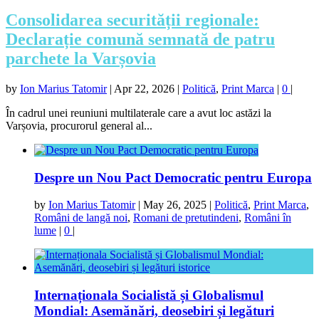
Consolidarea securității regionale:
Declarație comună semnată de patru
parchete la Varșovia
by
Ion Marius Tatomir
|
Apr 22, 2026
|
Politică
,
Print Marca
|
0
|
În cadrul unei reuniuni multilaterale care a avut loc astăzi la
Varșovia, procurorul general al...
Despre un Nou Pact Democratic pentru Europa
by
Ion Marius Tatomir
|
May 26, 2025
|
Politică
,
Print Marca
,
Români de langă noi
,
Romani de pretutindeni
,
Români în
lume
|
0
|
Internaționala Socialistă și Globalismul
Mondial: Asemănări, deosebiri și legături