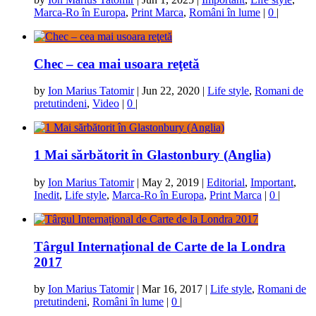
Marca-Ro în Europa
,
Print Marca
,
Români în lume
|
0
|
Chec – cea mai usoara reţetă
by
Ion Marius Tatomir
|
Jun 22, 2020
|
Life style
,
Romani de
pretutindeni
,
Video
|
0
|
1 Mai sărbătorit în Glastonbury (Anglia)
by
Ion Marius Tatomir
|
May 2, 2019
|
Editorial
,
Important
,
Inedit
,
Life style
,
Marca-Ro în Europa
,
Print Marca
|
0
|
Târgul Internațional de Carte de la Londra
2017
by
Ion Marius Tatomir
|
Mar 16, 2017
|
Life style
,
Romani de
pretutindeni
,
Români în lume
|
0
|