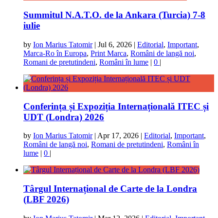
Summitul N.A.T.O. de la Ankara (Turcia) 7-8
iulie
by
Ion Marius Tatomir
|
Jul 6, 2026
|
Editorial
,
Important
,
Marca-Ro în Europa
,
Print Marca
,
Români de langă noi
,
Romani de pretutindeni
,
Români în lume
|
0
|
Conferința și Expoziția Internațională ITEC și
UDT (Londra) 2026
by
Ion Marius Tatomir
|
Apr 17, 2026
|
Editorial
,
Important
,
Români de langă noi
,
Romani de pretutindeni
,
Români în
lume
|
0
|
Târgul Internațional de Carte de la Londra
(LBF 2026)