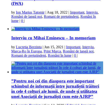
(IWA)
by
Ion Marius Tatomir
|
Aug 18, 2022
|
Important
,
Interviu
,
Români de langă noi
,
Romani de pretutindeni
,
Români în
lume
|
0
|
Interviu cu Mihai Eminescu – In memoriam
by
Lucretia Berzintu
|
Jun 15, 2021
|
Important
,
Interviu
,
Marca-Ro în Europa
,
Print Marca
,
Români de langă noi
,
Romani de pretutindeni
,
Români în lume
|
0
|
”Pentru noi cei din diaspora este important
schimbul de informații între jurnaliștii trăitori
în cele 4 colțuri ale lumii, de unde și utilitatea
unei Asociații de jurnaliști cum este AJRP”