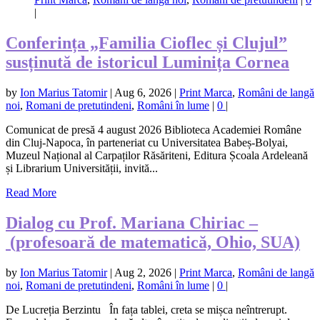
|
Conferința „Familia Cioflec și Clujul”
susținută de istoricul Luminița Cornea
by
Ion Marius Tatomir
|
Aug 6, 2026
|
Print Marca
,
Români de langă
noi
,
Romani de pretutindeni
,
Români în lume
|
0
|
Comunicat de presă 4 august 2026 Biblioteca Academiei Române
din Cluj-Napoca, în parteneriat cu Universitatea Babeș-Bolyai,
Muzeul Național al Carpaților Răsăriteni, Editura Școala Ardeleană
și Librarium Universității, invită...
Read More
Dialog cu Prof. Mariana Chiriac –
(profesoară de matematică, Ohio, SUA)
by
Ion Marius Tatomir
|
Aug 2, 2026
|
Print Marca
,
Români de langă
noi
,
Romani de pretutindeni
,
Români în lume
|
0
|
De Lucreția Berzintu În fața tablei, creta se mișca neîntrerupt.