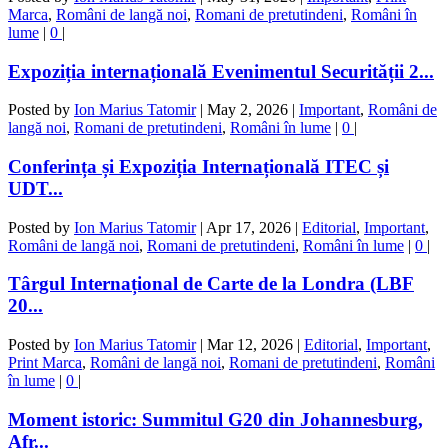
Marca
,
Români de langă noi
,
Romani de pretutindeni
,
Români în
lume
|
0
|
Expoziția internațională Evenimentul Securității 2...
Posted by
Ion Marius Tatomir
|
May 2, 2026
|
Important
,
Români de
langă noi
,
Romani de pretutindeni
,
Români în lume
|
0
|
Conferința și Expoziția Internațională ITEC și
UDT...
Posted by
Ion Marius Tatomir
|
Apr 17, 2026
|
Editorial
,
Important
,
Români de langă noi
,
Romani de pretutindeni
,
Români în lume
|
0
|
Târgul Internațional de Carte de la Londra (LBF
20...
Posted by
Ion Marius Tatomir
|
Mar 12, 2026
|
Editorial
,
Important
,
Print Marca
,
Români de langă noi
,
Romani de pretutindeni
,
Români
în lume
|
0
|
Moment istoric: Summitul G20 din Johannesburg,
Afr...