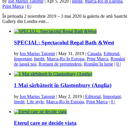
by
Ion Marius Tatomir
|
Apr 5, 2020
|
Inedit
,
Marca-Ro în Europa
,
Print Marca
|
0
|
În perioada 2 noiembrie 2019 – 3 mai 2020 la galeria de artă Saatchi
Gallery din Londra este...
SPECIAL: Spectacolul Regal Bath &West
by
Ion Marius Tatomir
|
May 31, 2019
|
Canada
,
Editorial
,
Important
,
Inedit
,
Marca-Ro în Europa
,
Print Marca
,
Români
de langă noi
,
Romani de pretutindeni
,
Români în lume
|
0
|
1 Mai sărbătorit în Glastonbury (Anglia)
by
Ion Marius Tatomir
|
May 2, 2019
|
Editorial
,
Important
,
Inedit
,
Life style
,
Marca-Ro în Europa
,
Print Marca
|
0
|
Eterul care ne decide viața