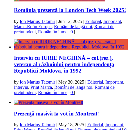
România prezentă la London Tech Week 2025!
by
Ion Marius Tatomir
|
Jun 12, 2025
|
Editorial
,
Important
,
Marca-Ro în Europa
,
Români de langă noi
,
Romani de
pretutindeni
,
Români în lume
|
0
|
Interviu cu IURIE NEGHINĂ – col.(rez.),
veteran al războiului pentru independența
Republicii Moldova, în 1992
by
Ion Marius Tatomir
|
May 30, 2025
|
Editorial
,
Important
,
Interviu
,
Print Marca
,
Români de langă noi
,
Romani de
pretutindeni
,
Români în lume
|
0
|
Prezenţă masivă la vot în Montreal!
by
Ion Marius Tatomir
|
May 18, 2025
|
Editorial
,
Important
,
Print Marca
,
Români de langă noi
,
Romani de pretutindeni
|
0