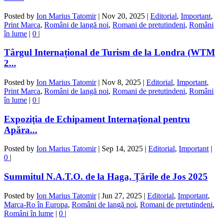
Posted by
Ion Marius Tatomir
|
Nov 20, 2025
|
Editorial
,
Important
,
Print Marca
,
Români de langă noi
,
Romani de pretutindeni
,
Români
în lume
|
0
|
Târgul Internațional de Turism de la Londra (WTM
2...
Posted by
Ion Marius Tatomir
|
Nov 8, 2025
|
Editorial
,
Important
,
Print Marca
,
Români de langă noi
,
Romani de pretutindeni
,
Români
în lume
|
0
|
Expoziţia de Echipament Internaţional pentru
Apăra...
Posted by
Ion Marius Tatomir
|
Sep 14, 2025
|
Editorial
,
Important
|
0
|
Summitul N.A.T.O. de la Haga, Țările de Jos 2025
Posted by
Ion Marius Tatomir
|
Jun 27, 2025
|
Editorial
,
Important
,
Marca-Ro în Europa
,
Români de langă noi
,
Romani de pretutindeni
,
Români în lume
|
0
|