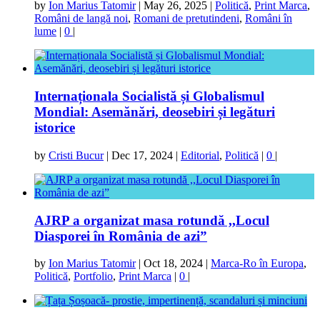
by
Ion Marius Tatomir
|
May 26, 2025
|
Politică
,
Print Marca
,
Români de langă noi
,
Romani de pretutindeni
,
Români în
lume
|
0
|
Internaționala Socialistă și Globalismul
Mondial: Asemănări, deosebiri și legături
istorice
by
Cristi Bucur
|
Dec 17, 2024
|
Editorial
,
Politică
|
0
|
AJRP a organizat masa rotundă ,,Locul
Diasporei în România de azi”
by
Ion Marius Tatomir
|
Oct 18, 2024
|
Marca-Ro în Europa
,
Politică
,
Portfolio
,
Print Marca
|
0
|