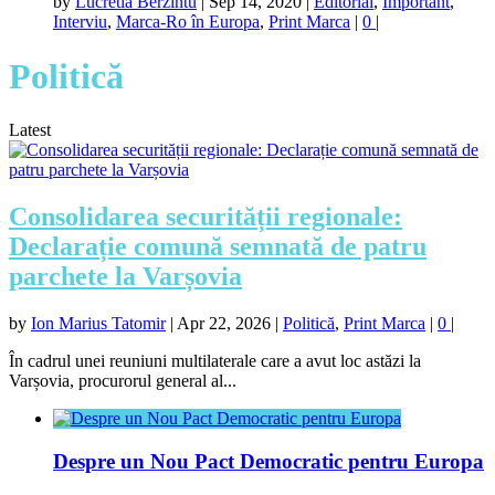
by
Lucretia Berzintu
|
Sep 14, 2020
|
Editorial
,
Important
,
Interviu
,
Marca-Ro în Europa
,
Print Marca
|
0
|
Politică
Latest
Consolidarea securității regionale:
Declarație comună semnată de patru
parchete la Varșovia
by
Ion Marius Tatomir
|
Apr 22, 2026
|
Politică
,
Print Marca
|
0
|
În cadrul unei reuniuni multilaterale care a avut loc astăzi la
Varșovia, procurorul general al...
Despre un Nou Pact Democratic pentru Europa