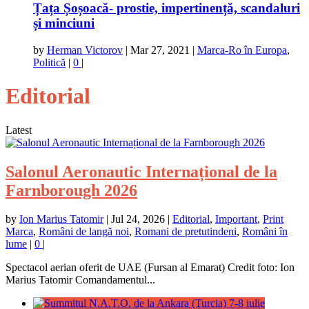
Țața Șoșoacă- prostie, impertinență, scandaluri
și minciuni
by
Herman Victorov
|
Mar 27, 2021
|
Marca-Ro în Europa
,
Politică
|
0
|
Editorial
Latest
Salonul Aeronautic Internațional de la
Farnborough 2026
by
Ion Marius Tatomir
|
Jul 24, 2026
|
Editorial
,
Important
,
Print
Marca
,
Români de langă noi
,
Romani de pretutindeni
,
Români în
lume
|
0
|
Spectacol aerian oferit de UAE (Fursan al Emarat) Credit foto: Ion
Marius Tatomir Comandamentul...