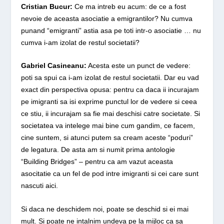
Cristian Bucur:
Ce ma intreb eu acum: de ce a fost
nevoie de aceasta asociatie a emigrantilor? Nu cumva
punand “emigranti” astia asa pe toti intr-o asociatie … nu
cumva i-am izolat de restul societatii?
Gabriel Casineanu:
Acesta este un punct de vedere:
poti sa spui ca i-am izolat de restul societatii. Dar eu vad
exact din perspectiva opusa: pentru ca daca ii incurajam
pe imigranti sa isi exprime punctul lor de vedere si ceea
ce stiu, ii incurajam sa fie mai deschisi catre societate. Si
societatea va intelege mai bine cum gandim, ce facem,
cine suntem, si atunci putem sa cream aceste “poduri”
de legatura. De asta am si numit prima antologie
“Building Bridges” – pentru ca am vazut aceasta
asocitatie ca un fel de pod intre imigranti si cei care sunt
nascuti aici.
Si daca ne deschidem noi, poate se deschid si ei mai
mult. Si poate ne intalnim undeva pe la mijloc ca sa