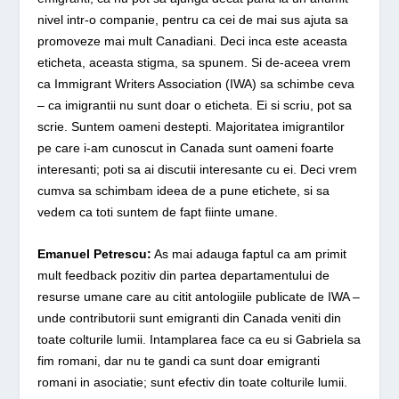
nivel intr-o companie, pentru ca cei de mai sus ajuta sa
promoveze mai mult Canadiani. Deci inca este aceasta
eticheta, aceasta stigma, sa spunem. Si de-aceea vrem
ca
Immigrant Writers Association
(IWA) sa schimbe ceva
– ca imigrantii nu sunt doar o eticheta. Ei si scriu, pot sa
scrie. Suntem oameni destepti. Majoritatea imigrantilor
pe care i-am cunoscut in Canada sunt oameni foarte
interesanti; poti sa ai discutii interesante cu ei. Deci vrem
cumva sa schimbam ideea de a pune etichete, si sa
vedem ca toti suntem de fapt fiinte umane.
Emanuel Petrescu:
As mai adauga faptul ca am primit
mult feedback pozitiv din partea departamentului de
resurse umane care au citit antologiile publicate de IWA –
unde contributorii sunt emigranti din Canada veniti din
toate colturile lumii. Intamplarea face ca eu si Gabriela sa
fim romani, dar nu te gandi ca sunt doar emigranti
romani in asociatie; sunt efectiv din toate colturile lumii.