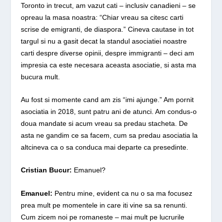
Toronto in trecut, am vazut cati – inclusiv canadieni – se
opreau la masa noastra: “Chiar vreau sa citesc carti
scrise de emigranti, de diaspora.” Cineva cautase in tot
targul si nu a gasit decat la standul asociatiei noastre
carti despre diverse opinii, despre immigranti – deci am
impresia ca este necesara aceasta asociatie, si asta ma
bucura mult.
Au fost si momente cand am zis “imi ajunge.” Am pornit
asociatia in 2018, sunt patru ani de atunci. Am condus-o
doua mandate si acum vreau sa predau stacheta. De
asta ne gandim ce sa facem, cum sa predau asociatia la
altcineva ca o sa conduca mai departe ca presedinte.
Cristian Bucur:
Emanuel?
Emanuel:
Pentru mine, evident ca nu o sa ma focusez
prea mult pe momentele in care iti vine sa sa renunti.
Cum zicem noi pe romaneste – mai mult pe lucrurile