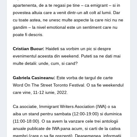
apartenenta, de a te regasi pe tine – ca emigrant – si in
povestea altuia care a venit dintr-un alt colt al lumii. Dar
cu toate astea, ne unesc multe aspecte la care nici nu ne
gandim – la nivel emotional este un sentiment care nu
poate fi descris.
Cristian Bucur:
Haideti sa vorbim un pic si despre
evenimentul aceesta din weekend. Puteti sa ne dati mai
multe detalii: unde, cum, si cand?
Gabriela Casineanu:
Este vorba de targul de carte
Word On The Street Toronto Festival. O sa fie weekendul
care vine, 11-12 iunie, 2022.
Ca asociatie, Immigrant Writers Asociation (IWA) o sa
aiba un stand pentru sambata (12:00-19:00) si duminica
(11:00-18:00). O sa avem la vanzare cele trei antologii
anuale publicate de IWA pana acum, si carti de la cativa
membri (care o sa fie prezenti). Deasemenea, informatii