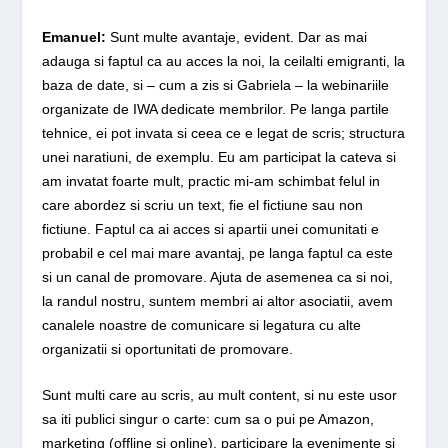
Emanuel:
Sunt multe avantaje, evident. Dar as mai
adauga si faptul ca au acces la noi, la ceilalti emigranti, la
baza de date, si – cum a zis si Gabriela – la webinariile
organizate de IWA dedicate membrilor. Pe langa partile
tehnice, ei pot invata si ceea ce e legat de scris; structura
unei naratiuni, de exemplu. Eu am participat la cateva si
am invatat foarte mult, practic mi-am schimbat felul in
care abordez si scriu un text, fie el fictiune sau non
fictiune. Faptul ca ai acces si apartii unei comunitati e
probabil e cel mai mare avantaj, pe langa faptul ca este
si un canal de promovare. Ajuta de asemenea ca si noi,
la randul nostru, suntem membri ai altor asociatii, avem
canalele noastre de comunicare si legatura cu alte
organizatii si oportunitati de promovare.
Sunt multi care au scris, au mult content, si nu este usor
sa iti publici singur o carte: cum sa o pui pe Amazon,
marketing (offline si online), participare la evenimente si