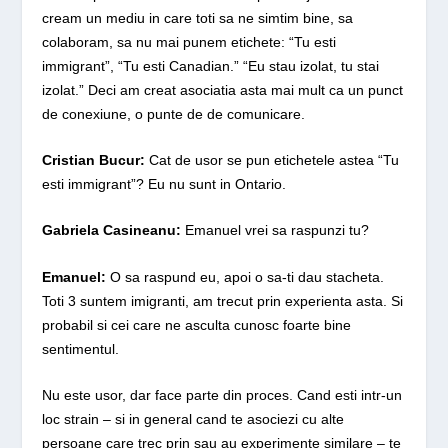
cream un mediu in care toti sa ne simtim bine, sa
colaboram, sa nu mai punem etichete: “Tu esti
immigrant”, “Tu esti Canadian.” “Eu stau izolat, tu stai
izolat.” Deci am creat asociatia asta mai mult ca un punct
de conexiune, o punte de de comunicare.
Cristian Bucur:
Cat de usor se pun etichetele astea “Tu
esti immigrant”? Eu nu sunt in Ontario.
Gabriela Casineanu
:
Emanuel vrei sa raspunzi tu?
Emanuel:
O sa raspund eu, apoi o sa-ti dau stacheta.
Toti 3 suntem imigranti, am trecut prin experienta asta. Si
probabil si cei care ne asculta cunosc foarte bine
sentimentul.
Nu este usor, dar face parte din proces. Cand esti intr-un
loc strain – si in general cand te asociezi cu alte
persoane care trec prin sau au experimente similare – te