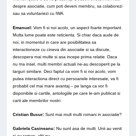
despre asociatie, cum poti deveni membru, sa colaborezi
sau sa voluntariezi cu IWA.
Emanuel:
Vom fi si noi acolo, un aspect foarte important.
Multa lume poate este reticienta. Si chiar daca aude de
noi, in momentul in care are posibilitatea sa
interactioneze cu cineva din asociatie si sa discute,
descopera mai multe si asa incepe prima relatie. Daca
nu ma insel, multi membri actuali ne-au descoperit pe la
targuri similare. Deci faptul ca vom fi si noi acolo, vom
putea interactiona direct cu persoanele interesate, va fi
probabil cel mai mare avantaj – pe langa ca vor fi
disponibile si cartile, antologiile pe care le-am publicat si
carti ale membrilor nostri.
Cristian Bucur:
Sunt mai mult multi romani in asociatie?
Gabriela Casineanu:
Nu sunt asa de multi. Unii au venit
si au ramas, altii nu.