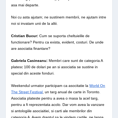
asa mai departe.
Noi cu asta ajutam; ne sustinem membrii, ne ajutam intre
noi si invatam unii de la altii.
Cristian Bucur:
Cum se suporta cheltuielile de
functionare? Pentru ca exista, evident, costuri. De unde
are asociatia finantare?
Gabriela Casineanu:
Membri care sunt de categoria A
platesc 100 de dolari pe an si asociatia se sustine in
special din aceste fonduri.
Weekendul urmator participam ca asocitatie la
World On
The Street Festival
, un targ anual de carte in Toronto.
Asociatia plateste pentru a avea o masa la acel targ,
pentru a fi reprezentata acolo. Dar vom avea la vanzare
si antologiile asociaitiei, si carti ale membrilor din
categoria A. Avem dreptul sa le vindem cartile, pe langa