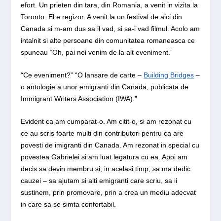
efort. Un prieten din tara, din Romania, a venit in vizita la
Toronto. El e regizor. A venit la un festival de aici din
Canada si m-am dus sa il vad, si sa-i vad filmul. Acolo am
intalnit si alte persoane din comunitatea romaneasca ce
spuneau “Oh, pai noi venim de la alt eveniment.”
“
Ce eveniment?” “O lansare de carte –
Building Bridges
–
o antologie a unor emigranti din Canada, publicata de
Immigrant Writers Association (IWA).”
Evident ca am cumparat-o. Am citit-o, si am rezonat cu
ce au scris foarte multi din contributori pentru ca are
povesti de imigranti din Canada. Am rezonat in special cu
povestea Gabrielei si am luat legatura cu ea. Apoi am
decis sa devin membru si, in acelasi timp, sa ma dedic
cauzei – sa ajutam si alti emigranti care scriu, sa ii
sustinem, prin promovare, prin a crea un mediu adecvat
in care sa se simta confortabil.