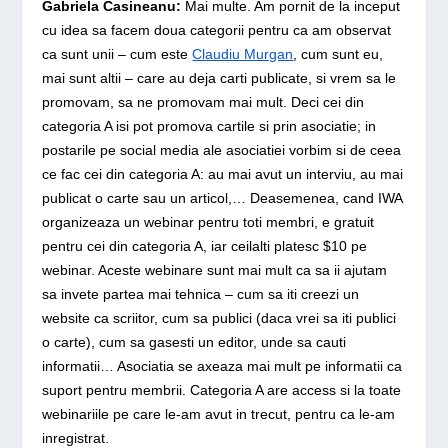
Gabriela Casineanu:
Mai multe. Am pornit de la inceput
cu idea sa facem doua categorii pentru ca am observat
ca sunt unii – cum este
Claudiu Murgan
, cum sunt eu,
mai sunt altii – care au deja carti publicate, si vrem sa le
promovam, sa ne promovam mai mult. Deci cei din
categoria A isi pot promova cartile si prin asociatie; in
postarile pe social media ale asociatiei vorbim si de ceea
ce fac cei din categoria A: au mai avut un interviu, au mai
publicat o carte sau un articol,… Deasemenea, cand IWA
organizeaza un webinar pentru toti membri, e gratuit
pentru cei din categoria A, iar ceilalti platesc $10 pe
webinar. Aceste webinare sunt mai mult ca sa ii ajutam
sa invete partea mai tehnica – cum sa iti creezi un
website ca scriitor, cum sa publici (daca vrei sa iti publici
o carte), cum sa gasesti un editor, unde sa cauti
informatii… Asociatia se axeaza mai mult pe informatii ca
suport pentru membrii. Categoria A are access si la toate
webinariile pe care le-am avut in trecut, pentru ca le-am
inregistrat.