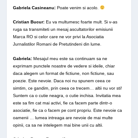
Gabriela Casineanu:
Poate venim si acolo.
Cristian Bucur:
Eu va multumesc foarte mult. Si v-as
ruga sa transmiteti un mesaj ascultatorilor emisiunii
Marca RO si celor care ne vor privi la Asociatia
Jurnalistilor Romani de Pretutindeni din lume.
Gabriela:
Mesajul meu este sa continuam sa ne
exprimam punctele noastre de vedere si ideile, chiar
daca alegem un format de fictiune, non fictiune, sau
poezie. Este nevoie. Daca noi nu spunem ceea ce
simtim, ce gandim, prin ceea ce trecem… altii nu vor sti!
Suntem ca o cutie neagra, o cutie inchisa. Invitatia mea
este sa fim cat mai activi, fie ca facem parte dintr-o
asociatie, fie ca o facem pe cont propriu. Este nevoie ca
oamenii … lumea intreaga are nevoie de mai multe
opinii, ca sa ne intelegem mai bine unii cu altii.