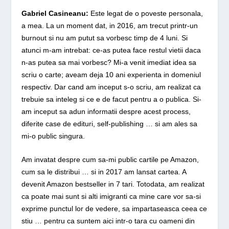
Gabriel Casineanu:
Este legat de o poveste personala,
a mea. La un moment dat, in 2016, am trecut printr-un
burnout si nu am putut sa vorbesc timp de 4 luni. Si
atunci m-am intrebat: ce-as putea face restul vietii daca
n-as putea sa mai vorbesc? Mi-a venit imediat idea sa
scriu o carte; aveam deja 10 ani experienta in domeniul
respectiv. Dar cand am inceput s-o scriu, am realizat ca
trebuie sa inteleg si ce e de facut pentru a o publica. Si-
am inceput sa adun informatii despre acest process,
diferite case de edituri, self-publishing … si am ales sa
mi-o public singura.
Am invatat despre cum sa-mi public cartile pe Amazon,
cum sa le distribui … si in 2017 am lansat cartea. A
devenit Amazon bestseller in 7 tari. Totodata, am realizat
ca poate mai sunt si alti imigranti ca mine care vor sa-si
exprime punctul lor de vedere, sa impartaseasca ceea ce
stiu … pentru ca suntem aici intr-o tara cu oameni din