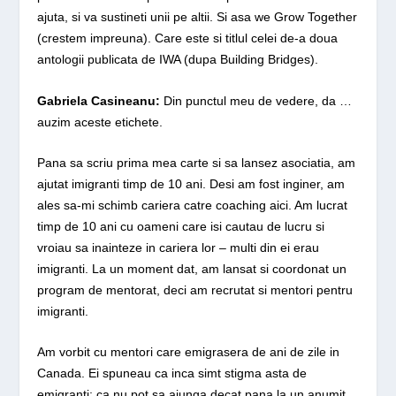
ajuta, si va sustineti unii pe altii. Si asa
we Grow Together
(crestem impreuna). Care este si titlul celei de-a doua
antologii publicata de IWA (dupa
Building Bridges).
Gabriela Casineanu:
Din punctul meu de vedere, da …
auzim aceste etichete.
Pana sa scriu prima mea carte si sa lansez asociatia, am
ajutat imigranti timp de 10 ani. Desi am fost inginer, am
ales sa-mi schimb cariera catre coaching aici. Am lucrat
timp de 10 ani cu oameni care isi cautau de lucru si
vroiau sa inainteze in cariera lor – multi din ei erau
imigranti. La un moment dat, am lansat si coordonat un
program de mentorat, deci am recrutat si mentori pentru
imigranti.
Am vorbit cu mentori care emigrasera de ani de zile in
Canada. Ei spuneau ca inca simt stigma asta de
emigranti; ca nu pot sa ajunga decat pana la un anumit