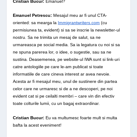
Cristian Bucur:
Emanuel?
Emanuel Petrescu:
Mesajul meu ar fi unul CTA-
oriented: sa mearga la
Immigrantwriters.com
(cu
permisiunea ta, evident) si sa se inscrie la newsletter-ul
nostru. Sa ne trimita un mesaj de salut, sa ne
urmareasca pe social media. Sa ia legatura cu noi si sa
ne spuna parerea lor, o idee, o sugestie, sau sa ne
sustina. Deasemenea, pe website-ul IWA sunt si link-uri
catre antologiile pe care le-am publicat si toate
informatiile de care cineva interest ar avea nevoie.
Acesta ar fi mesajul meu, unul de sustinere din partea
celor care ne urmaresc si de a ne descoperi, pe noi
evident cat si pe ceilalti membri – care vin din efectiv
toate colturile lumii, cu un bagaj extraordinar.
Cristian Bucur:
Eu va multumesc foarte mult si multa
bafta la acest eveniment!