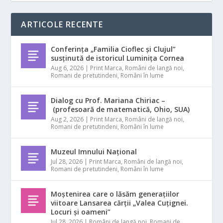
ARTICOLE RECENTE
Conferința „Familia Cioflec și Clujul”
susținută de istoricul Luminița Cornea
Aug 6, 2026
|
Print Marca
,
Români de langă noi
,
Romani de pretutindeni
,
Români în lume
Dialog cu Prof. Mariana Chiriac –
(profesoară de matematică, Ohio, SUA)
Aug 2, 2026
|
Print Marca
,
Români de langă noi
,
Romani de pretutindeni
,
Români în lume
Muzeul Imnului Național
Jul 28, 2026
|
Print Marca
,
Români de langă noi
,
Romani de pretutindeni
,
Români în lume
Moștenirea care o lăsăm generațiilor
viitoare Lansarea cărții „Valea Cuțignei.
Locuri și oameni”
Jul 28, 2026
|
Români de langă noi
,
Romani de