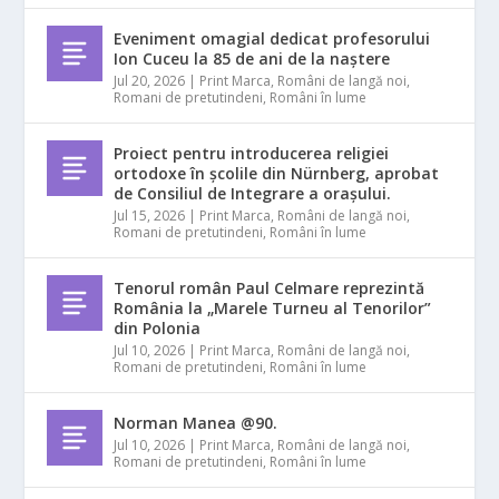
Eveniment omagial dedicat profesorului
Ion Cuceu la 85 de ani de la naștere
Jul 20, 2026
|
Print Marca
,
Români de langă noi
,
Romani de pretutindeni
,
Români în lume
Proiect pentru introducerea religiei
ortodoxe în școlile din Nürnberg, aprobat
de Consiliul de Integrare a orașului.
Jul 15, 2026
|
Print Marca
,
Români de langă noi
,
Romani de pretutindeni
,
Români în lume
Tenorul român Paul Celmare reprezintă
România la „Marele Turneu al Tenorilor”
din Polonia
Jul 10, 2026
|
Print Marca
,
Români de langă noi
,
Romani de pretutindeni
,
Români în lume
Norman Manea @90.
Jul 10, 2026
|
Print Marca
,
Români de langă noi
,
Romani de pretutindeni
,
Români în lume