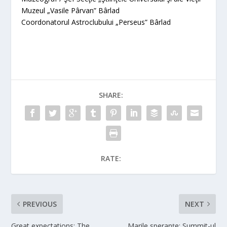
Muzeul „Vasile Pârvan” Bârlad
Coordonatorul Astroclubului „Perseus” Bârlad
SHARE:
RATE:
PREVIOUS
NEXT
Great expectations: The
Marile speranțe: Summit-ul