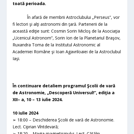
toată perioada.
În afară de membrii Astroclubului „Perseus”, vor
fi lectori şi alţi astronomi din ţară. Partenerii de la
această ediţie sunt: Cosmin Sorin Micloş de la Asociaţia
„Ucenicul Astronom”, Sorin Ion de la Planetariul Braşov,
Ruxandra Toma de la Institutul Astronomic al
Academiei Române şi Ioan Agavriloaiei de la Astroclubul
Iaşi.
În continuare detaliem programul Şcolii de vară
de Astronomie, „Descoperă Universul!”, ediţia a
XII– a, 10 – 13 iulie 2024.
10 iulie 2024
➢ 18:00 – Deschiderea Şcolii de vară de Astronomie.
Lect. Ciprian Vîntdevară;
➢ 18:20 – Magia magnetismului. Lect. Cătălin