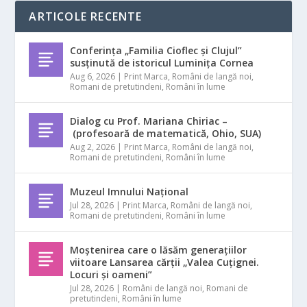
ARTICOLE RECENTE
Conferința „Familia Cioflec și Clujul”
susținută de istoricul Luminița Cornea
Aug 6, 2026
|
Print Marca
,
Români de langă noi
,
Romani de pretutindeni
,
Români în lume
Dialog cu Prof. Mariana Chiriac –
(profesoară de matematică, Ohio, SUA)
Aug 2, 2026
|
Print Marca
,
Români de langă noi
,
Romani de pretutindeni
,
Români în lume
Muzeul Imnului Național
Jul 28, 2026
|
Print Marca
,
Români de langă noi
,
Romani de pretutindeni
,
Români în lume
Moștenirea care o lăsăm generațiilor
viitoare Lansarea cărții „Valea Cuțignei.
Locuri și oameni”
Jul 28, 2026
|
Români de langă noi
,
Romani de
pretutindeni
,
Români în lume