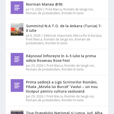
Norman Manea @90.
Jul 10, 2026
|
Print Marca
,
Români de langă noi
,
Romani de pretutindeni
,
Români în lume
Summitul N.A.T.O. de la Ankara (Turcia) 7-
8 iulie
Jul 6, 2026
|
Editorial
,
Important
,
Marca-Ro în Europa
,
Print Marca
,
Români de langă noi
,
Romani de
pretutindeni
,
Români în lume
Râșnovul înflorește în 4–5 iulie la prima
ediție Rosenau Rose Fest
Jun 29, 2026
|
Print Marca
,
Români de langă noi
,
Romani de pretutindeni
,
Români în lume
Prima ședință a Ligii Scriitorilor Români,
Filiala „Movila lui Burcel” Vaslui – un nou
început pentru cultura vasluiană
Jun 29, 2026
|
Print Marca
,
Români de langă noi
,
Romani de pretutindeni
,
Români în lume
Ziua Drapelului Național și Lupșa, jud. Alba