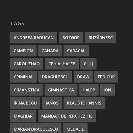
TAGS
ANDREEA RADUCAN
BOZGOR
BUZĂRNESC
CAMPION
CANADA
CARACAL
CAROL ZHAO
CEHIA. HALEP
CLUJ
CRIMINAL
DRAGULESCU
DRAW
FED CUP
GIMANSTICA
GIMNASTICA
HALEP
ION
IRINA BEGU
JANOS
KLAUS IOHANNIS
MAGHIAR
MANDAT DE PERCHEZIȚIE
MARIAN DRĂGULESCU
MEDALIE