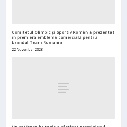
Comitetul Olimpic și Sportiv Român a prezentat
în premieră emblema comercială pentru
brandul Team Romania
22 November 2023
Un cetățean britanic a câștigat prestigiosul