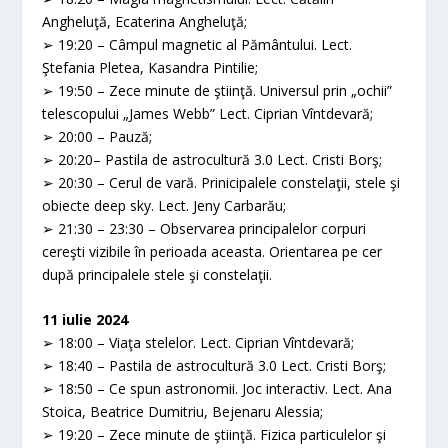
Angheluţă, Ecaterina Angheluţă;
➢ 19:20 – Câmpul magnetic al Pământului. Lect.
Ştefania Pletea, Kasandra Pintilie;
➢ 19:50 – Zece minute de ştiinţă. Universul prin „ochii”
telescopului „James Webb” Lect. Ciprian Vîntdevară;
➢ 20:00 – Pauză;
➢ 20:20– Pastila de astrocultură 3.0 Lect. Cristi Borş;
➢ 20:30 – Cerul de vară. Prinicipalele constelaţii, stele şi
obiecte deep sky. Lect. Jeny Carbarău;
➢ 21:30 – 23:30 – Observarea principalelor corpuri
cereşti vizibile în perioada aceasta. Orientarea pe cer
după principalele stele şi constelaţii.
11 iulie 2024
➢ 18:00 – Viaţa stelelor. Lect. Ciprian Vîntdevară;
➢ 18:40 – Pastila de astrocultură 3.0 Lect. Cristi Borş;
➢ 18:50 – Ce spun astronomii. Joc interactiv. Lect. Ana
Stoica, Beatrice Dumitriu, Bejenaru Alessia;
➢ 19:20 – Zece minute de ştiinţă. Fizica particulelor şi