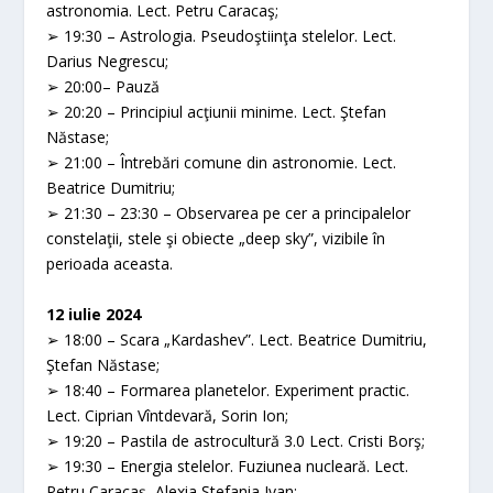
astronomia. Lect. Petru Caracaş;
➢ 19:30 – Astrologia. Pseudoştiinţa stelelor. Lect.
Darius Negrescu;
➢ 20:00– Pauză
➢ 20:20 – Principiul acţiunii minime. Lect. Ştefan
Năstase;
➢ 21:00 – Întrebări comune din astronomie. Lect.
Beatrice Dumitriu;
➢ 21:30 – 23:30 – Observarea pe cer a principalelor
constelaţii, stele şi obiecte „deep sky”, vizibile în
perioada aceasta.
12 iulie 2024
➢ 18:00 – Scara „Kardashev”. Lect. Beatrice Dumitriu,
Ştefan Năstase;
➢ 18:40 – Formarea planetelor. Experiment practic.
Lect. Ciprian Vîntdevară, Sorin Ion;
➢ 19:20 – Pastila de astrocultură 3.0 Lect. Cristi Borş;
➢ 19:30 – Energia stelelor. Fuziunea nucleară. Lect.
Petru Caracaş, Alexia Ştefania Ivan;