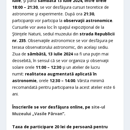
iulie
, şi până
sâmbătă 13 iulie 2024, între orele
18:00 – 21:30
, se vor desfăşura cursuri teoretice de
astronomie şi experimente. După ora
21:30
,
participanţii vor participa la
observaţii astronomice
.
Cursurile vor avea loc în spaţiul expoziţional de la
Ştiinţele Naturii, sediul muzeului din
strada Republicii
nr. 235
. Observaţiile astronomice se vor desfăşura pe
terasa observatorului astronomic, din acelaşi sediu.
Ziua de
sâmbătă, 13 iulie 2024
va fi una puţin mai
deosebită, în sensul că se vor organiza şi observaţii
solare orele
11:00 – 12:30
şi un atelier de lucru
numit:
realitatea augmentată aplicată în
astronomie
, orele
12:30 – 14:00
. Vârsta minimă
recomandată pentru participarea la acest atelier este 6
ani.
Înscrierile se vor desfăşura online, pe
site-ul
Muzeului „Vasile Pârvan
”
.
Taxa de participare 20 lei de persoană pentru