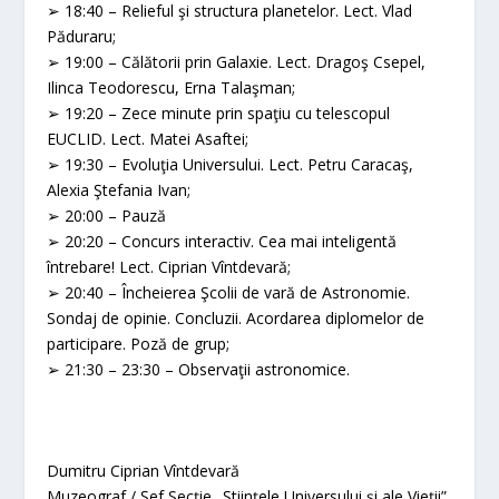
➢ 18:40 – Relieful şi structura planetelor. Lect. Vlad
Păduraru;
➢ 19:00 – Călătorii prin Galaxie. Lect. Dragoş Csepel,
Ilinca Teodorescu, Erna Talaşman;
➢ 19:20 – Zece minute prin spaţiu cu telescopul
EUCLID. Lect. Matei Asaftei;
➢ 19:30 – Evoluţia Universului. Lect. Petru Caracaş,
Alexia Ştefania Ivan;
➢ 20:00 – Pauză
➢ 20:20 – Concurs interactiv. Cea mai inteligentă
întrebare! Lect. Ciprian Vîntdevară;
➢ 20:40 – Încheierea Şcolii de vară de Astronomie.
Sondaj de opinie. Concluzii. Acordarea diplomelor de
participare. Poză de grup;
➢ 21:30 – 23:30 – Observaţii astronomice.
Dumitru Ciprian Vîntdevară
Muzeograf / Şef Secţie „Ştiinţele Universului şi ale Vieţii”