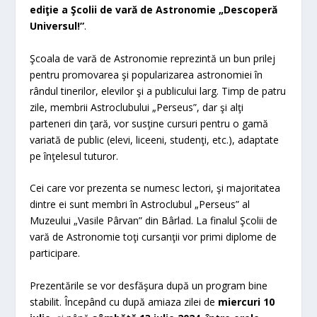
ediţie a Şcolii de vară de Astronomie „Descoperă
Universul!”
.
Şcoala de vară de Astronomie reprezintă un bun prilej
pentru promovarea şi popularizarea astronomiei în
rândul tinerilor, elevilor şi a publicului larg. Timp de patru
zile, membrii Astroclubului „Perseus”, dar şi alţi
parteneri din ţară, vor susţine cursuri pentru o gamă
variată de public (elevi, liceeni, studenţi, etc.), adaptate
pe înţelesul tuturor.
Cei care vor prezenta se numesc lectori, şi majoritatea
dintre ei sunt membri în Astroclubul „Perseus” al
Muzeului „Vasile Pârvan” din Bârlad. La finalul Şcolii de
vară de Astronomie toţi cursanţii vor primi diplome de
participare.
Prezentările se vor desfăşura după un program bine
stabilit. Începând cu după amiaza zilei de
miercuri 10