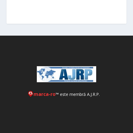
marca-ro
™ este membră A.J.R.P.