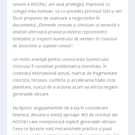
sesiuni a AGONU, am avut privilegiul, împreună cu
colegul meu tunisian, să co-prezidez procesul IGN și am
făcut propuneri de avansare a negocierilor în
documentul
„Elemente comune și chestiuni ce necesită o
analiză ulterioară privind problema reprezentării
echitabile și creșterii numărului de membri în Consiliul
de Securitate și aspecte conexe”.
Un motiv esențial pentru convocarea
Summit-ului
Viitorului
îl constituie problematica tineretului. În
contextul internațional actual, marcat de fragmentare
crescută, tensiuni, conflicte și accelerarea triplei crize
planetare, eșecul de a acționa acum va afecta negativ
generațiile viitoare.
Nu lipsesc angajamentele de a lua în considerare
tineretul, deoarece există aproape 400 de rezoluții ale
AGONU care menționează explicit generațiile viitoare.
Ceea ce lipsește sunt mecanismele practice și pașii