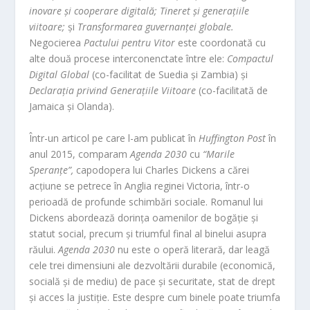
inovare și cooperare digitală; Tineret și generațiile
viitoare;
și
Transformarea guvernanței globale.
Negocierea
Pactului pentru Vitor
este coordonată cu
alte două procese interconenctate între ele:
Compactul
Digital Global
(co-facilitat de Suedia și Zambia) și
Declarația privind Generațiile Viitoare
(co-facilitată de
Jamaica și Olanda).
Într-un articol pe care l-am publicat în
Huffington Post
în
anul 2015, comparam
Agenda 2030
cu
“Marile
Speranțe”,
capodopera lui Charles Dickens a cărei
acțiune se petrece în Anglia reginei Victoria, într-o
perioadă de profunde schimbări sociale. Romanul lui
Dickens abordează dorința oamenilor de bogăție și
statut social, precum și triumful final al binelui asupra
răului.
Agenda 2030
nu este o operă literară, dar leagă
cele trei dimensiuni ale dezvoltării durabile (economică,
socială și de mediu) de pace și securitate, stat de drept
și acces la justiție. Este despre cum binele poate triumfa