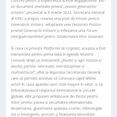
concreți pentru a implementa aceste angajamente. Într-
un document orientativ privind
„nevoile generațiilor
viitoare”,
prezentat la 9 martie 2023, Secretarul General
al ONU a propus crearea unui post de
Emisar pentru
Generațiile Viitoare
, adoptarea unei
Declarații Politice
privind Generațiile Viitoare
și inființarea unui
Forum
Interguvernamental pentru Solidaritatea între Generații.
În ceea ce privește
Platforma de Urgență
, aceasta a fost
menționată pentru prima dată în
Agenda Noastră
Comună,
drept un instrument „
flexibil și agil, incluziv și
deschis partilor interesate, interdisciplinar și
multisectorial”,
aflat la dispoziția Secretarului General,
care să permită acestuia să convoace rapid diferiți
actori în cazul apariției unor crize majore în viitor, și să
îmbunătățească răspunsul internațional la șocurile
globale. Alte propuneri ambițioase din
Pactul pentru
Viitor
privesc pacea și securitatea internațională,
dezarmarea, guvernarea spațiului cosmic, tehnologiile
noi și emergente, precum și finanțarea dezvoltării.