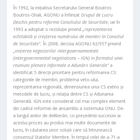
În 1992, la inițiativa Secretarului General Boutros
Boutros-Ghali, AGONU a înființat
Grupul de Lucru
Deschis pentru reforma Consiliului de Securitate
, iar în
1993 a adoptat o rezoluție privind
„reprezentarea
echitabilă și creșterea numărului de membri în Consiliul
de Securitate”.
În 2008, decizia AGONU 62/557 privind
„inițierea negocierilor interguvernamentale
(intergovernmental negotiations – IGN) in formatul unei
reuniuni plenare informale a Adunării Generale”
a
identificat 5 direcții prioritare pentru reformarea CS:
categoriile de membri, problema veto-ului,
reprezentarea regională, dimensiunea unui CS extins și
metodele de lucru, și relația dintre CS și Adunarea
Generală. IGN este considerat cel mai complex element
din cadrul reformei de ansamblu a sistemului ONU. De-
a lungul anilor de deliberări, co-președinții succesivi ai
acestui proces au produs mai multe documente de
lucru, în căutarea unor soluții care să întrunească
consensul Statelor Membre. În timpul celei de-a 71-a