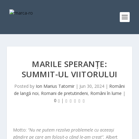
MARILE SPERANȚE:
SUMMIT-UL VIITORULUI
Posted by
Ion Marius Tatomir
|
Jun 30, 2024
|
Români
de langă noi
,
Romani de pretutindeni
,
Români în lume
|
0
|
Motto:
“Nu ne putem rezolva problemele cu aceeași
gândire pe care am folosit-o când le-am creat”.
Albert