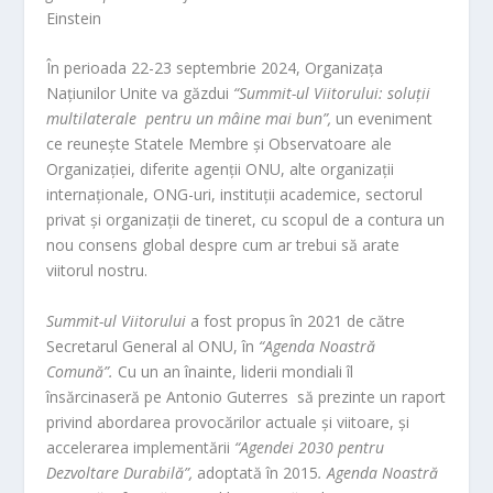
Einstein
În perioada 22-23 septembrie 2024, Organizața
Națiunilor Unite va găzdui
“Summit-ul Viitorului: soluții
multilaterale pentru un mâine mai bun”,
un eveniment
ce reunește Statele Membre și Observatoare ale
Organizației, diferite agenții ONU, alte organizații
internaționale, ONG-uri, instituții academice, sectorul
privat și organizații de tineret, cu scopul de a contura un
nou consens global despre cum ar trebui să arate
viitorul nostru.
Summit-ul Viitorului
a fost propus în 2021 de către
Secretarul General al ONU, în
“Agenda Noastră
Comună”.
Cu un an înainte, liderii mondiali îl
însărcinaseră pe Antonio Guterres să prezinte un raport
privind abordarea provocărilor actuale și viitoare, și
accelerarea implementării
“Agendei 2030 pentru
Dezvoltare Durabilă”,
adoptată în 2015
.
Agenda Noastră