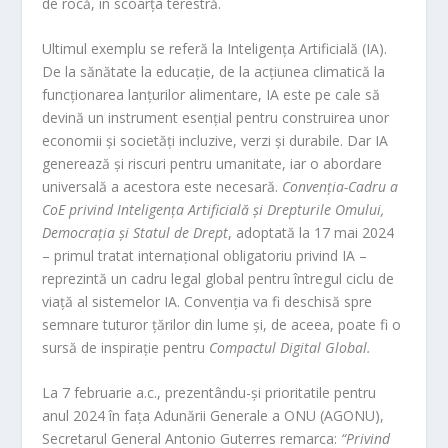
de rocă, în scoarța terestră.
Ultimul exemplu se referă la Inteligența Artificială (IA).
De la sănătate la educație, de la acțiunea climatică la
funcționarea lanțurilor alimentare, IA este pe cale să
devină un instrument esențial pentru construirea unor
economii și societăți incluzive, verzi și durabile. Dar IA
generează și riscuri pentru umanitate, iar o abordare
universală a acestora este necesară.
Convenția-Cadru a
CoE privind Inteligența Artificială și Drepturile Omului,
Democrația și Statul de Drept
, adoptată la 17 mai 2024
– primul tratat internațional obligatoriu privind IA –
reprezintă un cadru legal global pentru întregul ciclu de
viață al sistemelor IA. Convenția va fi deschisă spre
semnare tuturor țărilor din lume și, de aceea, poate fi o
sursă de inspirație pentru
Compactul Digital Global.
La 7 februarie a.c., prezentându-și prioritatile pentru
anul 2024 în fața Adunării Generale a ONU (AGONU),
Secretarul General Antonio Guterres remarca:
“Privind