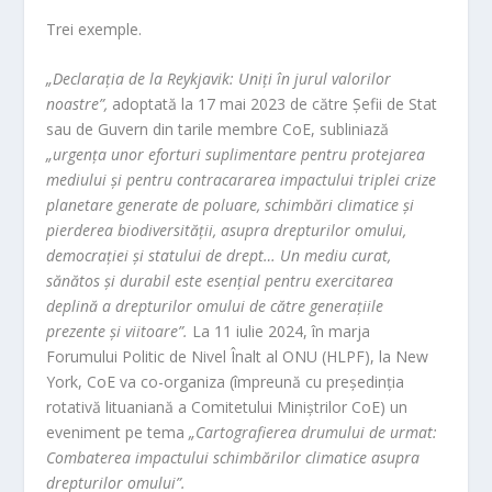
Trei exemple.
„Declarația de la Reykjavik: Uniți în jurul valorilor
noastre”,
adoptată la 17 mai 2023 de către Șefii de Stat
sau de Guvern din tarile membre CoE, subliniază
„urgența unor eforturi suplimentare pentru protejarea
mediului și pentru contracararea impactului triplei crize
planetare generate de poluare, schimbări climatice și
pierderea biodiversității, asupra drepturilor omului,
democrației și statului de drept… Un mediu curat,
sănătos și durabil este esențial pentru exercitarea
deplină a drepturilor omului de către generațiile
prezente și viitoare”.
La 11 iulie 2024, în marja
Forumului Politic de Nivel Înalt al ONU (HLPF), la New
York, CoE va co-organiza (împreună cu președinția
rotativă lituaniană a Comitetului Miniștrilor CoE) un
eveniment pe tema
„Cartografierea drumului de urmat:
Combaterea impactului schimbărilor climatice asupra
drepturilor omului”.