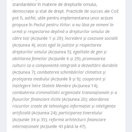
standardelor în materie de drepturile omului,
democrație și stat de drept. Practicile de succes ale CoE
pot fi, astfel, utile pentru implementarea unor acțiuni
propuse în
Pactul pentru Viitor
:
a nu lăsa pe nimeni în
urmă și respectarea deplină a drepturilor omului de
către toți
(Acțiunile 1 și 29);
încredere și coeziune socială
(Acțiunea 4);
acces egal la justiție și respectarea
drepturilor omului
(Acțiunea 5);
egalitate de gen și
abilitarea femeilor
(Acțiunile 6 și 29);
promovarea
culturii ca o componentă integrală a dezvoltării durabile
(Acțiunea 7);
combaterea schimbărilor climatice și
protejarea mediului
(Acțiunile 8 și 9
); cooperare și
înțelegere între Statele Membre
(Acțiunea 14);
combaterea criminalitatii organizate transnaționale și a
fluxurilor financiare ilicite
(Acțiunea 20);
abordarea
riscurilor create de tehnologia informației și inteligența
artificială
(Acțiunea 24);
participarea tineretului
(Acțiunile 34 și 35);
reforma arhitecturii financiare
internaționale
(Acțiunile 43 până la 47).