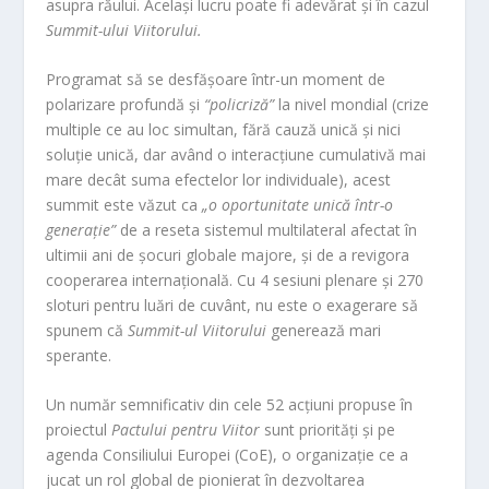
asupra răului. Același lucru poate fi adevărat și în cazul
Summit-ului Viitorului.
Programat să se desfășoare într-un moment de
polarizare profundă și
“policriză”
la nivel mondial (crize
multiple ce au loc simultan, fără cauză unică și nici
soluție unică, dar având o interacțiune cumulativă mai
mare decât suma efectelor lor individuale), acest
summit este văzut ca
„o oportunitate unică într-o
generație”
de a reseta sistemul multilateral afectat în
ultimii ani de șocuri globale majore, și de a revigora
cooperarea internațională. Cu 4 sesiuni plenare și 270
sloturi pentru luări de cuvânt, nu este o exagerare să
spunem că
Summit-ul Viitorului
generează mari
sperante.
Un număr semnificativ din cele 52 acțiuni propuse în
proiectul
Pactului pentru Viitor
sunt priorități și pe
agenda Consiliului Europei (CoE), o organizație ce a
jucat un rol global de pionierat în dezvoltarea