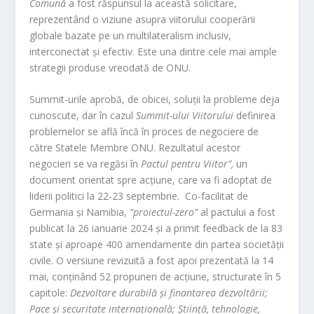
Comună
a fost răspunsul la această solicitare,
reprezentând o viziune asupra viitorului cooperării
globale bazate pe un multilateralism inclusiv,
interconectat și efectiv. Este una dintre cele mai ample
strategii produse vreodată de ONU.
Summit-urile aprobă, de obicei, soluții la probleme deja
cunoscute, dar în cazul
Summit-ului Viitorului
definirea
problemelor se află încă în proces de negociere de
către Statele Membre ONU. Rezultatul acestor
negocieri se va regăsi în
Pactul pentru Viitor”,
un
document orientat spre acțiune, care va fi adoptat de
liderii politici la 22-23 septembrie. Co-facilitat de
Germania și Namibia,
“proiectul-zero”
al pactului a fost
publicat la 26 ianuarie 2024 și a primit feedback de la 83
state și aproape 400 amendamente din partea societății
civile. O versiune revizuită a fost apoi prezentată la 14
mai, conținând 52 propuneri de acțiune, structurate în 5
capitole:
Dezvoltare durabilă și finantarea dezvoltării;
Pace și securitate internațională; Știință, tehnologie,