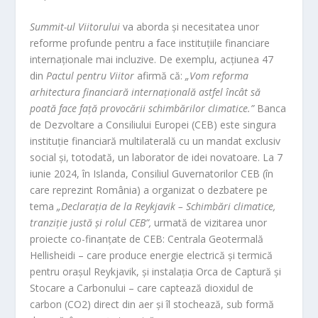
Summit-ul Viitorului
va aborda și necesitatea unor
reforme profunde pentru a face instituțiile financiare
internaționale mai incluzive. De exemplu, acțiunea 47
din
Pactul pentru Viitor
afirmă că:
„Vom reforma
arhitectura financiară internațională astfel încât să
poată face față provocării schimbărilor climatice.”
Banca
de Dezvoltare a Consiliului Europei (CEB) este singura
instituție financiară multilaterală cu un mandat exclusiv
social și, totodată, un laborator de idei novatoare. La 7
iunie 2024, în Islanda, Consiliul Guvernatorilor CEB (în
care reprezint România) a organizat o dezbatere pe
tema
„Declarația de la Reykjavik – Schimbări climatice,
tranziție justă și rolul CEB”,
urmată de vizitarea unor
proiecte co-finanțate de CEB: Centrala Geotermală
Hellisheidi – care produce energie electrică și termică
pentru orașul Reykjavik, și instalația Orca de Captură și
Stocare a Carbonului – care captează dioxidul de
carbon (CO2) direct din aer și îl stochează, sub formă