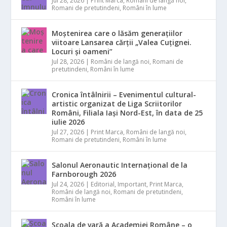
Jul 28, 2026
|
Print Marca
,
Români de langă noi
,
Romani de pretutindeni
,
Români în lume
Moștenirea care o lăsăm generațiilor
viitoare Lansarea cărții „Valea Cuțignei.
Locuri și oameni”
Jul 28, 2026
|
Români de langă noi
,
Romani de
pretutindeni
,
Români în lume
Cronica întâlnirii – Evenimentul cultural-
artistic organizat de Liga Scriitorilor
Români, Filiala Iași Nord-Est, în data de 25
iulie 2026
Jul 27, 2026
|
Print Marca
,
Români de langă noi
,
Romani de pretutindeni
,
Români în lume
Salonul Aeronautic Internațional de la
Farnborough 2026
Jul 24, 2026
|
Editorial
,
Important
,
Print Marca
,
Români de langă noi
,
Romani de pretutindeni
,
Români în lume
Școala de vară a Academiei Române – o