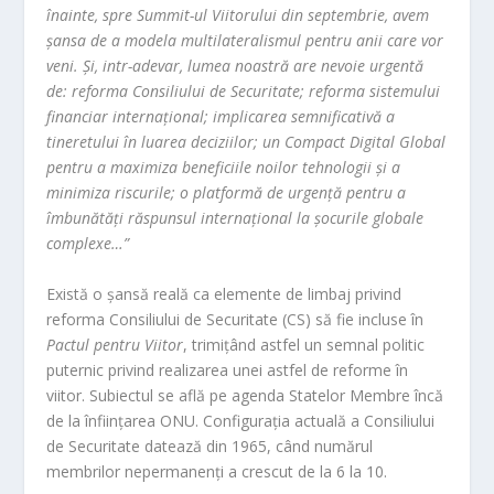
înainte, spre Summit-ul Viitorului din septembrie, avem
șansa de a modela multilateralismul pentru anii care vor
veni. Și, intr-adevar, lumea noastră are nevoie urgentă
de: reforma Consiliului de Securitate; reforma sistemului
financiar internațional; implicarea semnificativă a
tineretului în luarea deciziilor; un Compact Digital Global
pentru a maximiza beneficiile noilor tehnologii și a
minimiza riscurile; o platformă de urgență pentru a
îmbunătăți răspunsul internațional la șocurile globale
complexe…”
Există o șansă reală ca elemente de limbaj privind
reforma Consiliului de Securitate (CS) să fie incluse în
Pactul pentru Viitor
, trimițând astfel un semnal politic
puternic privind realizarea unei astfel de reforme în
viitor. Subiectul se află pe agenda Statelor Membre încă
de la înființarea ONU. Configurația actuală a Consiliului
de Securitate datează din 1965, când numărul
membrilor nepermanenți a crescut de la 6 la 10.