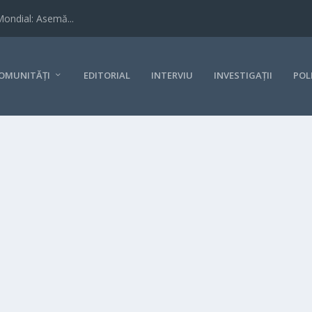
Mondial: Asemă...
OMUNITĂȚI
EDITORIAL
INTERVIU
INVESTIGAȚII
POL
j. România se bate cu Elveția pentru un loc între cele mai bune 8 echip
n niciun fel încărcătura emoțională...