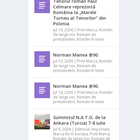
Tenorul român Paul
Celmare reprezintă
România la „Marele
Turneu al Tenorilor” din
Polonia
Jul 10, 2026
|
Print Marca
,
Români
de langă noi
,
Romani de
pretutindeni
,
Români în lume
Norman Manea @90.
Jul 10, 2026
|
Print Marca
,
Români
de langă noi
,
Romani de
pretutindeni
,
Români în lume
Norman Manea @90.
Jul 10, 2026
|
Print Marca
,
Români
de langă noi
,
Romani de
pretutindeni
,
Români în lume
Summitul N.A.T.O. de la
Ankara (Turcia) 7-8 iulie
Jul 6, 2026
|
Editorial
,
Important
,
Marca-Ro în Europa
,
Print Marca
,
Români de langă noi
,
Romani de