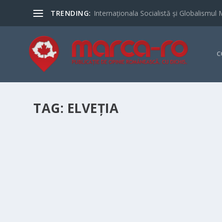
TRENDING:
Internaționala Socialistă și Globalismul 
C
TAG:
ELVEȚIA
FED CUP: ROMANIA- ELVEȚIA, 2-0
by
Elena-Denisa Dicu
|
Apr 21, 2018
|
Editorial
|
0
|
Acest sfârșit de săptămână este dedicat tenisului la Clu
lume. Scorul de 2-0 în favoarea țării gazde nu trădează î
READ MORE