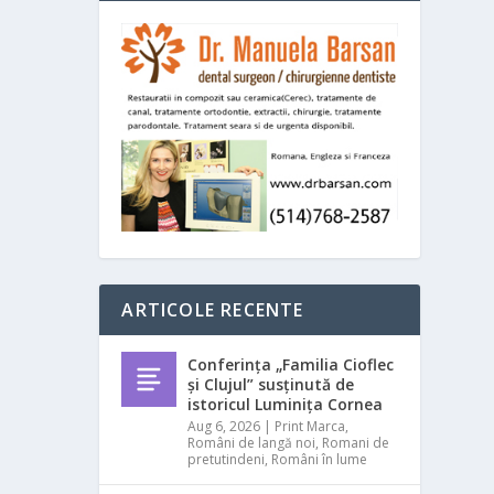
ARTICOLE RECENTE
Conferința „Familia Cioflec
și Clujul” susținută de
istoricul Luminița Cornea
Aug 6, 2026
|
Print Marca
,
Români de langă noi
,
Romani de
pretutindeni
,
Români în lume