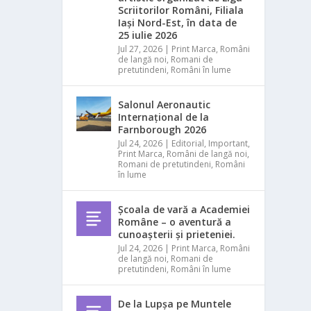
Scriitorilor Români, Filiala
Iași Nord-Est, în data de
25 iulie 2026
Jul 27, 2026
|
Print Marca
,
Români
de langă noi
,
Romani de
pretutindeni
,
Români în lume
Salonul Aeronautic
Internațional de la
Farnborough 2026
Jul 24, 2026
|
Editorial
,
Important
,
Print Marca
,
Români de langă noi
,
Romani de pretutindeni
,
Români
în lume
Școala de vară a Academiei
Române – o aventură a
cunoașterii și prieteniei.
Jul 24, 2026
|
Print Marca
,
Români
de langă noi
,
Romani de
pretutindeni
,
Români în lume
De la Lupșa pe Muntele