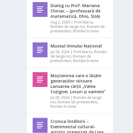
Dialog cu Prof. Mariana
Chiriac – (profesoară de
matematică, Ohio, SUA)
Aug 2, 2026
|
Print Marca
,
Români de langă noi
,
Romani de
pretutindeni
,
Români în lume
Muzeul Imnului Național
Jul 28, 2026
|
Print Marca
,
Români
de langă noi
,
Romani de
pretutindeni
,
Români în lume
Moștenirea care o lăsăm
generațiilor viitoare
Lansarea cărții „Valea
Cuțignei. Locuri și oameni”
Jul 28, 2026
|
Români de langă
noi
,
Romani de pretutindeni
,
Români în lume
Cronica întâlnirii –
Evenimentul cultural-
artistic organizat de Liga