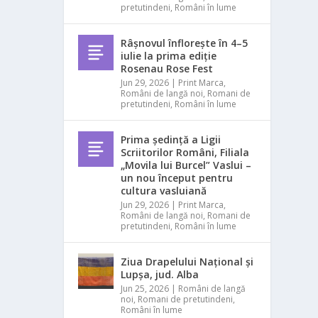
pretutindeni
,
Români în lume
Râșnovul înflorește în 4–5
iulie la prima ediție
Rosenau Rose Fest
Jun 29, 2026
|
Print Marca
,
Români de langă noi
,
Romani de
pretutindeni
,
Români în lume
Prima ședință a Ligii
Scriitorilor Români, Filiala
„Movila lui Burcel” Vaslui –
un nou început pentru
cultura vasluiană
Jun 29, 2026
|
Print Marca
,
Români de langă noi
,
Romani de
pretutindeni
,
Români în lume
Ziua Drapelului Național și
Lupșa, jud. Alba
Jun 25, 2026
|
Români de langă
noi
,
Romani de pretutindeni
,
Români în lume