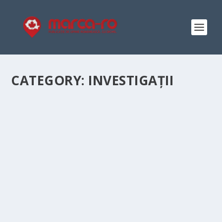
CATEGORY:
INVESTIGAȚII
AU FOST ANUNȚATE PRIMELE REZULTATE
ALE ANCHETEI PRIVIND INTRAREA UNEI
DRONE ÎN SPAȚIUL AERIAN AL LITUANIEI
by
Ion Marius Tatomir
|
Aug 6, 2025
|
Investigații
,
Marca-Ro în
Europa
,
Print Marca
|
0
|
O conferință de presă a avut loc la Parchetul General al
Lituaniei pentru a comenta ancheta privind
circumstanțele intrării în Lituania a unei drone găsite pe
terenul de antrenament Gaižiūnai pe 1 august a.c. După
cum s-a...