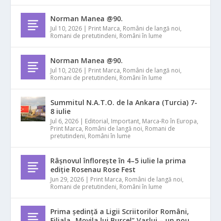
Norman Manea @90.
Jul 10, 2026
|
Print Marca
,
Români de langă noi
,
Romani de pretutindeni
,
Români în lume
Norman Manea @90.
Jul 10, 2026
|
Print Marca
,
Români de langă noi
,
Romani de pretutindeni
,
Români în lume
Summitul N.A.T.O. de la Ankara (Turcia) 7-
8 iulie
Jul 6, 2026
|
Editorial
,
Important
,
Marca-Ro în Europa
,
Print Marca
,
Români de langă noi
,
Romani de
pretutindeni
,
Români în lume
Râșnovul înflorește în 4–5 iulie la prima
ediție Rosenau Rose Fest
Jun 29, 2026
|
Print Marca
,
Români de langă noi
,
Romani de pretutindeni
,
Români în lume
Prima ședință a Ligii Scriitorilor Români,
Filiala „Movila lui Burcel” Vaslui – un nou