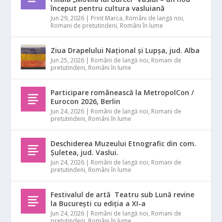
început pentru cultura vasluiană
Jun 29, 2026
|
Print Marca
,
Români de langă noi
,
Romani de pretutindeni
,
Români în lume
Ziua Drapelului Național și Lupșa, jud. Alba
Jun 25, 2026
|
Români de langă noi
,
Romani de
pretutindeni
,
Români în lume
Participare românească la MetropolCon /
Eurocon 2026, Berlin
Jun 24, 2026
|
Români de langă noi
,
Romani de
pretutindeni
,
Români în lume
Deschiderea Muzeului Etnografic din com.
Șuletea, jud. Vaslui.
Jun 24, 2026
|
Români de langă noi
,
Romani de
pretutindeni
,
Români în lume
Festivalul de artă Teatru sub Lună revine
la București cu ediția a XI-a
Jun 24, 2026
|
Români de langă noi
,
Romani de
pretutindeni
,
Români în lume