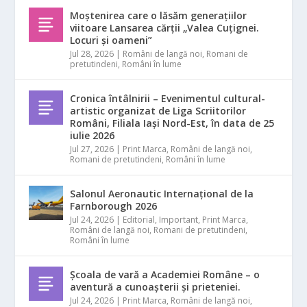
Moștenirea care o lăsăm generațiilor
viitoare Lansarea cărții „Valea Cuțignei.
Locuri și oameni”
Jul 28, 2026
|
Români de langă noi
,
Romani de
pretutindeni
,
Români în lume
Cronica întâlnirii – Evenimentul cultural-
artistic organizat de Liga Scriitorilor
Români, Filiala Iași Nord-Est, în data de 25
iulie 2026
Jul 27, 2026
|
Print Marca
,
Români de langă noi
,
Romani de pretutindeni
,
Români în lume
Salonul Aeronautic Internațional de la
Farnborough 2026
Jul 24, 2026
|
Editorial
,
Important
,
Print Marca
,
Români de langă noi
,
Romani de pretutindeni
,
Români în lume
Școala de vară a Academiei Române – o
aventură a cunoașterii și prieteniei.
Jul 24, 2026
|
Print Marca
,
Români de langă noi
,