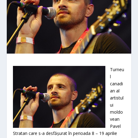
Turneu
l
canadi
an al
artistul
ui
moldo
vean
Pavel
Stratan care s-a desfășurat în perioada 8 – 19 aprilie