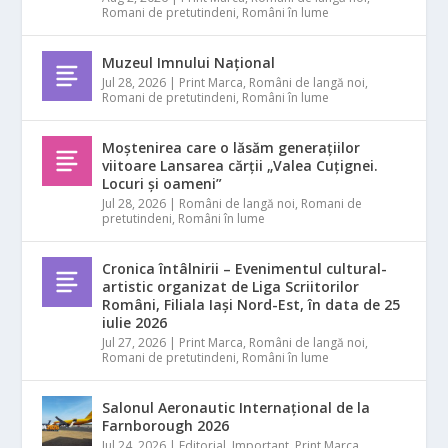
Romani de pretutindeni
,
Români în lume
Muzeul Imnului Național
Jul 28, 2026
|
Print Marca
,
Români de langă noi
,
Romani de pretutindeni
,
Români în lume
Moștenirea care o lăsăm generațiilor
viitoare Lansarea cărții „Valea Cuțignei.
Locuri și oameni”
Jul 28, 2026
|
Români de langă noi
,
Romani de
pretutindeni
,
Români în lume
Cronica întâlnirii – Evenimentul cultural-
artistic organizat de Liga Scriitorilor
Români, Filiala Iași Nord-Est, în data de 25
iulie 2026
Jul 27, 2026
|
Print Marca
,
Români de langă noi
,
Romani de pretutindeni
,
Români în lume
Salonul Aeronautic Internațional de la
Farnborough 2026
Jul 24, 2026
|
Editorial
,
Important
,
Print Marca
,