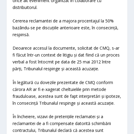
orice alt eveniment organizat în colaborare cu
distribuitorul.
Cererea reclamantei de a majora procentajul la 50%
bazându-se pe discuțiile anterioare este, în consecință,
respinsă.
Deoarece accesul la documente, solicitat de CMQ, s-ar
fi făcut într-un context de litigiu și dat fiind că un proces
verbal a fost întocmit pe data de 25 mai 2012 între
părți, Tribunalul respinge și această acuzație.
În legătură cu dovezile prezentate de CMQ conform
cărora AR ar fi e-xagerat cheltuielile prin metode
frauduloase, acestea sunt de fapt interpretări și ipoteze,
în consecință Tribunalul respinge și această acuzație.
În încheiere, vizavi de pretențiile reclamatei și a
reclamantei de a fi compensate datorită schimbării
contractului, Tribunalul declară că acestea sunt