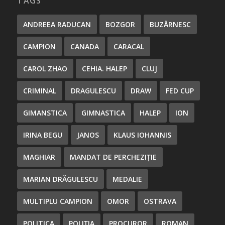
TAGS
ANDREEA RADUCAN
BOZGOR
BUZĂRNESC
CAMPION
CANADA
CARACAL
CAROL ZHAO
CEHIA. HALEP
CLUJ
CRIMINAL
DRAGULESCU
DRAW
FED CUP
GIMANSTICA
GIMNASTICA
HALEP
ION
IRINA BEGU
JANOS
KLAUS IOHANNIS
MAGHIAR
MANDAT DE PERCHEZIȚIE
MARIAN DRĂGULESCU
MEDALIE
MULTIPLU CAMPION
OMOR
OSTRAVA
POLITICA
POLIȚIA
PROCUROR
ROMAN