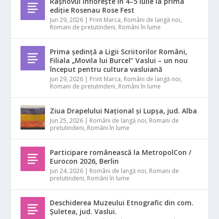
Râșnovul înflorește în 4–5 iulie la prima
ediție Rosenau Rose Fest
Jun 29, 2026
|
Print Marca
,
Români de langă noi
,
Romani de pretutindeni
,
Români în lume
Prima ședință a Ligii Scriitorilor Români,
Filiala „Movila lui Burcel” Vaslui – un nou
început pentru cultura vasluiană
Jun 29, 2026
|
Print Marca
,
Români de langă noi
,
Romani de pretutindeni
,
Români în lume
Ziua Drapelului Național și Lupșa, jud. Alba
Jun 25, 2026
|
Români de langă noi
,
Romani de
pretutindeni
,
Români în lume
Participare românească la MetropolCon /
Eurocon 2026, Berlin
Jun 24, 2026
|
Români de langă noi
,
Romani de
pretutindeni
,
Români în lume
Deschiderea Muzeului Etnografic din com.
Șuletea, jud. Vaslui.