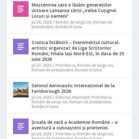
Moștenirea care o lăsăm generațiilor
viitoare Lansarea cărții „Valea Cuțignei.
Locuri și oameni”
Jul 28, 2026
|
Români de langă noi
,
Romani de
pretutindeni
,
Români în lume
Cronica întâlnirii – Evenimentul cultural-
artistic organizat de Liga Scriitorilor
Români, Filiala Iași Nord-Est, în data de 25
iulie 2026
Jul 27, 2026
|
Print Marca
,
Români de langă noi
,
Romani de pretutindeni
,
Români în lume
Salonul Aeronautic Internațional de la
Farnborough 2026
Jul 24, 2026
|
Editorial
,
Important
,
Print Marca
,
Români de langă noi
,
Romani de pretutindeni
,
Români în lume
Școala de vară a Academiei Române – o
aventură a cunoașterii și prieteniei.
Jul 24, 2026
|
Print Marca
,
Români de langă noi
,
Romani de pretutindeni
,
Români în lume