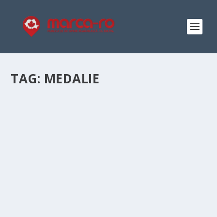
TAG:
MEDALIE
INTERVIU CU ZBURĂTORUL DRĂGULESCU,
PARTEA INTÂI
by
Elena-Denisa Dicu
|
Jun 24, 2018
|
Interviu
|
0
|
Dat fiind că am scris despre Simona Halep când era la
modă să o înjuri, să o faci machidoancă și să spui că
”se dă lovită”, acum, în plin succes al Simonei, îmi
permit să vă redau un interviu cu unul dintre cei mai
frumoși...