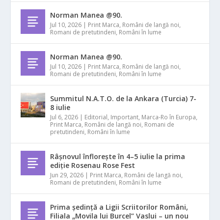
Norman Manea @90.
Jul 10, 2026
|
Print Marca
,
Români de langă noi
,
Romani de pretutindeni
,
Români în lume
Norman Manea @90.
Jul 10, 2026
|
Print Marca
,
Români de langă noi
,
Romani de pretutindeni
,
Români în lume
Summitul N.A.T.O. de la Ankara (Turcia) 7-
8 iulie
Jul 6, 2026
|
Editorial
,
Important
,
Marca-Ro în Europa
,
Print Marca
,
Români de langă noi
,
Romani de
pretutindeni
,
Români în lume
Râșnovul înflorește în 4–5 iulie la prima
ediție Rosenau Rose Fest
Jun 29, 2026
|
Print Marca
,
Români de langă noi
,
Romani de pretutindeni
,
Români în lume
Prima ședință a Ligii Scriitorilor Români,
Filiala „Movila lui Burcel” Vaslui – un nou