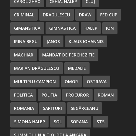
CAROL ZHAO
CEHIA. HALEP
CLUJ
CRIMINAL
DRAGULESCU
DRAW
FED CUP
GIMANSTICA
GIMNASTICA
HALEP
ION
IRINA BEGU
JANOS
KLAUS IOHANNIS
MAGHIAR
MANDAT DE PERCHEZIȚIE
MARIAN DRĂGULESCU
MEDALIE
MULTIPLU CAMPION
OMOR
OSTRAVA
POLITICA
POLIȚIA
PROCUROR
ROMAN
ROMANIA
SARITURI
SEGĂRCEANU
SIMONA HALEP
SOL
SORANA
STS
SUMMITUL N.A.T.O. DE LA ANKARA