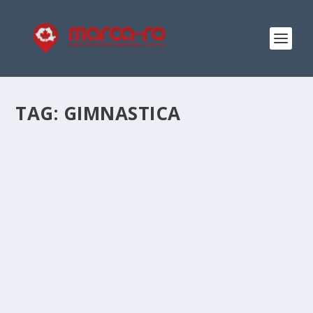
TAG:
GIMNASTICA
DE CE N-ARE COADA URS, ANDREEA
RĂDUCAN VS. MARIAN DRĂGULESCU
by
Elena-Denisa Dicu
|
Feb 25, 2018
|
Editorial
|
0
|
Sursă foto: Facebook Dragulescu Nu este vorba despre
declarația Andreei Răducan care consideră o țară de
hoți chiar pe cei care îi plătesc renta viageră. E vorba
despre ceva mult mai grav, atât de oribil încât întrece cu
mult...