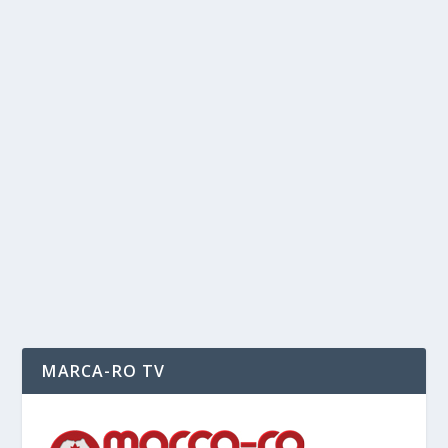
READ MORE
DRAG DE DRĂGULESCU
by
Elena-Denisa Dicu
|
Oct 24, 2015
|
Important
,
Sport
|
0
|
Întotdeauna mi s-a părut absolut fascinant sportivul
Marian Drăgulescu. Nici nu sunt și nici nu mă...
READ MORE
MARCA-RO TV