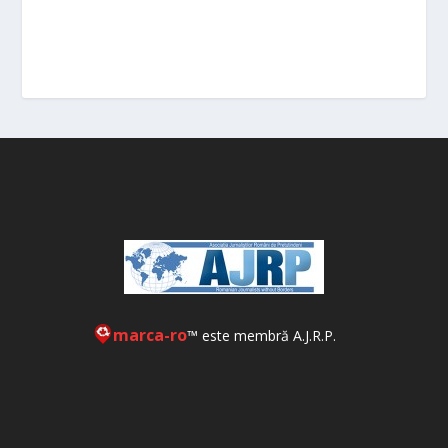
marca-ro
™ este membră A.J.R.P.