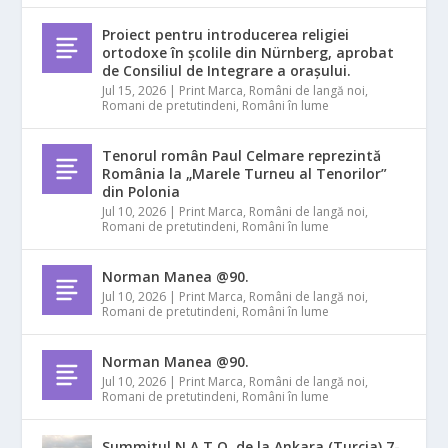
Proiect pentru introducerea religiei
ortodoxe în școlile din Nürnberg, aprobat
de Consiliul de Integrare a orașului.
Jul 15, 2026
|
Print Marca
,
Români de langă noi
,
Romani de pretutindeni
,
Români în lume
Tenorul român Paul Celmare reprezintă
România la „Marele Turneu al Tenorilor”
din Polonia
Jul 10, 2026
|
Print Marca
,
Români de langă noi
,
Romani de pretutindeni
,
Români în lume
Norman Manea @90.
Jul 10, 2026
|
Print Marca
,
Români de langă noi
,
Romani de pretutindeni
,
Români în lume
Norman Manea @90.
Jul 10, 2026
|
Print Marca
,
Români de langă noi
,
Romani de pretutindeni
,
Români în lume
Summitul N.A.T.O. de la Ankara (Turcia) 7-