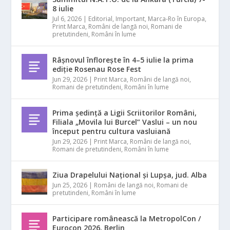
8 iulie
Jul 6, 2026
|
Editorial
,
Important
,
Marca-Ro în Europa
,
Print Marca
,
Români de langă noi
,
Romani de
pretutindeni
,
Români în lume
Râșnovul înflorește în 4–5 iulie la prima
ediție Rosenau Rose Fest
Jun 29, 2026
|
Print Marca
,
Români de langă noi
,
Romani de pretutindeni
,
Români în lume
Prima ședință a Ligii Scriitorilor Români,
Filiala „Movila lui Burcel” Vaslui – un nou
început pentru cultura vasluiană
Jun 29, 2026
|
Print Marca
,
Români de langă noi
,
Romani de pretutindeni
,
Români în lume
Ziua Drapelului Național și Lupșa, jud. Alba
Jun 25, 2026
|
Români de langă noi
,
Romani de
pretutindeni
,
Români în lume
Participare românească la MetropolCon /
Eurocon 2026, Berlin