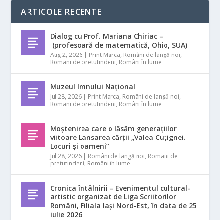
ARTICOLE RECENTE
Dialog cu Prof. Mariana Chiriac –
(profesoară de matematică, Ohio, SUA)
Aug 2, 2026
|
Print Marca
,
Români de langă noi
,
Romani de pretutindeni
,
Români în lume
Muzeul Imnului Național
Jul 28, 2026
|
Print Marca
,
Români de langă noi
,
Romani de pretutindeni
,
Români în lume
Moștenirea care o lăsăm generațiilor
viitoare Lansarea cărții „Valea Cuțignei.
Locuri și oameni”
Jul 28, 2026
|
Români de langă noi
,
Romani de
pretutindeni
,
Români în lume
Cronica întâlnirii – Evenimentul cultural-
artistic organizat de Liga Scriitorilor
Români, Filiala Iași Nord-Est, în data de 25
iulie 2026