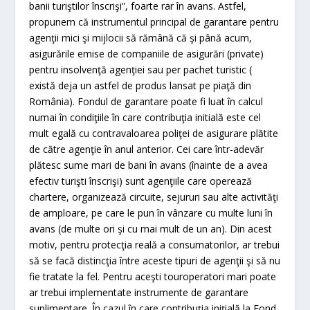
banii turiştilor înscrişi”, foarte rar în avans. Astfel,
propunem că instrumentul principal de garantare pentru
agenţii mici şi mijlocii să rămână că şi până acum,
asigurările emise de companiile de asigurări (private)
pentru insolvenţă agenţiei sau per pachet turistic (
există deja un astfel de produs lansat pe piaţă din
România). Fondul de garantare poate fi luat în calcul
numai în condiţiile în care contribuţia initială este cel
mult egală cu contravaloarea poliţei de asigurare plătite
de către agenţie în anul anterior. Cei care într-adevăr
plătesc sume mari de bani în avans (înainte de a avea
efectiv turişti înscrişi) sunt agenţiile care operează
chartere, organizează circuite, sejururi sau alte activităţi
de amploare, pe care le pun în vânzare cu multe luni în
avans (de multe ori şi cu mai mult de un an). Din acest
motiv, pentru protecţia reală a consumatorilor, ar trebui
să se facă distincţia între aceste tipuri de agenţii şi să nu
fie tratate la fel. Pentru aceşti touroperatori mari poate
ar trebui implementate instrumente de garantare
suplimentare. În cazul în care contribuţia iniţială la Fond