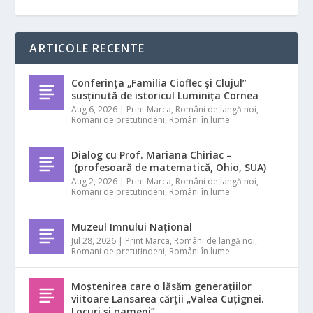
ARTICOLE RECENTE
Conferința „Familia Cioflec și Clujul”
susținută de istoricul Luminița Cornea
Aug 6, 2026
|
Print Marca
,
Români de langă noi
,
Romani de pretutindeni
,
Români în lume
Dialog cu Prof. Mariana Chiriac –
(profesoară de matematică, Ohio, SUA)
Aug 2, 2026
|
Print Marca
,
Români de langă noi
,
Romani de pretutindeni
,
Români în lume
Muzeul Imnului Național
Jul 28, 2026
|
Print Marca
,
Români de langă noi
,
Romani de pretutindeni
,
Români în lume
Moștenirea care o lăsăm generațiilor
viitoare Lansarea cărții „Valea Cuțignei.
Locuri și oameni”