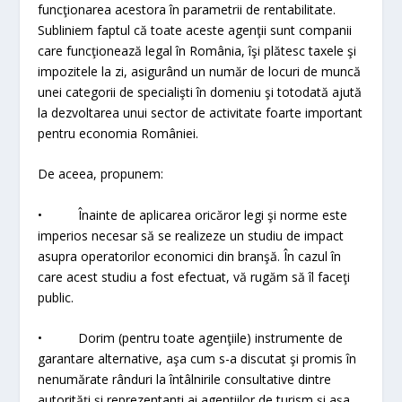
funcţionarea acestora în parametrii de rentabilitate.
Subliniem faptul că toate aceste agenţii sunt companii
care funcţionează legal în România, îşi plătesc taxele şi
impozitele la zi, asigurând un număr de locuri de muncă
unei categorii de specialişti în domeniu şi totodată ajută
la dezvoltarea unui sector de activitate foarte important
pentru economia României.
De aceea, propunem:
• Înainte de aplicarea oricăror legi şi norme este
imperios necesar să se realizeze un studiu de impact
asupra operatorilor economici din branşă. În cazul în
care acest studiu a fost efectuat, vă rugăm să îl faceţi
public.
• Dorim (pentru toate agenţiile) instrumente de
garantare alternative, aşa cum s-a discutat şi promis în
nenumărate rânduri la întâlnirile consultative dintre
autorităţi şi reprezentanţi ai agenţiilor de turism şi aşa