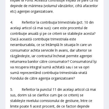
iniţiale la Fond. Această contribuţie iniţială se pare că nu
depinde de mărimea (volumul vânzărilor, cifră afacerilor
etc) agenţiei organizatoare.
4. Referitor la contribuţia trimestriala (pct. 10 din
acelaşi articol că mai sus): care este procentul de
contribuţie anuală şi pe ce criterii se stabileşte acesta?
Dacă această contribuţie trimestriala este
nerambursabila, ce se întâmplă în situaţia în care un
consumator achita serviciile în avans, dar ulterior se
răzgândeşte, iar contractul încheiat permite agenţiei
returnarea banilor către consumator? Consumatorul îşi
va recupera integral sumă achitată sau i se va opri
sumă reprezentând contribuţia trimestriala virată
Fondului de către agenţia organizatoare?
5. Referitor la punctul 11 din acelaşi articol că mai
sus, dorim să se clarifice cum (pe ce criterii) se
stabileşte nivelului comisionului de gestiune, între ce
limite poate fi acest procent, de ce factori depinde