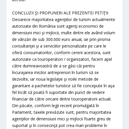
CONCLUZII ŞI PROPUNERI ALE PREZENTEI PETIŢII:
Deoarece majoritatea agenţiilor de turism actualmente
autorizate din România sunt agenţi economici de
dimensiuni mici şi mijlocii, multe dintre ele având volum
de vânzări de sub 300.000 euro anual, iar prin prisma
consultanţei şi a serviciilor personalizate pe care le
oferă consumatorilor, conform cererii acestora, sunt
autorizate ca touroperatori / organizatori, facem apel
către dumneavoastră de a se găsi căi pentru
încurajarea micilor antreprenori în turism să se
dezvolte, iar noua legislaţie şi noile metode de
garantare a pachetelor turistice să fie concepute în aşa
fel încât să poată fi suportate din punct de vedere
financiar de către oricare dintre touroperatorii actuali.
Din păcate, conform legii recent promulgată în
Parlament, taxele prevăzute sunt, pentru majoritatea
agenţiilor de dimensiuni mici şi mijlocii foarte greu de
suportat şi în consecinţă pot crea mari probleme în