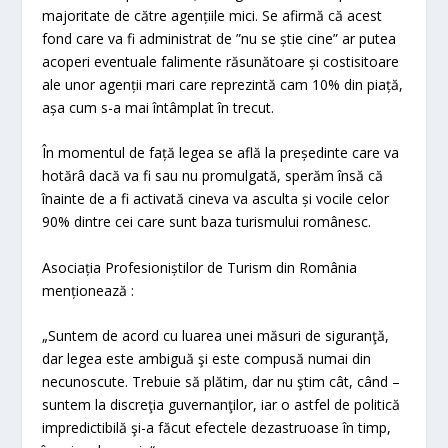
majoritate de către agențiile mici. Se afirmă că acest
fond care va fi administrat de ”nu se știe cine” ar putea
acoperi eventuale falimente răsunătoare și costisitoare
ale unor agenții mari care reprezintă cam 10% din piață,
așa cum s-a mai întâmplat în trecut.
În momentul de față legea se află la președinte care va
hotărâ dacă va fi sau nu promulgată, sperăm însă că
înainte de a fi activată cineva va asculta și vocile celor
90% dintre cei care sunt baza turismului românesc.
Asociația Profesioniștilor de Turism din România
menționează :
„Suntem de acord cu luarea unei măsuri de siguranţă,
dar legea este ambiguă şi este compusă numai din
necunoscute. Trebuie să plătim, dar nu ştim cât, când –
suntem la discreţia guvernanţilor, iar o astfel de politică
impredictibilă şi-a făcut efectele dezastruoase în timp,