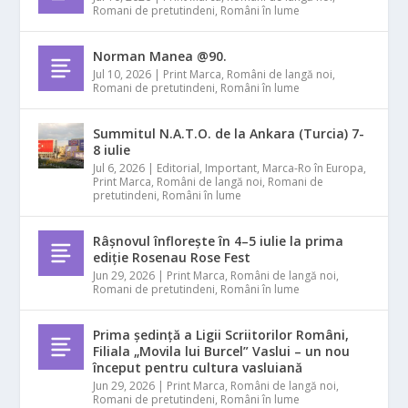
Romani de pretutindeni
,
Români în lume
Norman Manea @90.
Jul 10, 2026
|
Print Marca
,
Români de langă noi
,
Romani de pretutindeni
,
Români în lume
Summitul N.A.T.O. de la Ankara (Turcia) 7-
8 iulie
Jul 6, 2026
|
Editorial
,
Important
,
Marca-Ro în Europa
,
Print Marca
,
Români de langă noi
,
Romani de
pretutindeni
,
Români în lume
Râșnovul înflorește în 4–5 iulie la prima
ediție Rosenau Rose Fest
Jun 29, 2026
|
Print Marca
,
Români de langă noi
,
Romani de pretutindeni
,
Români în lume
Prima ședință a Ligii Scriitorilor Români,
Filiala „Movila lui Burcel” Vaslui – un nou
început pentru cultura vasluiană
Jun 29, 2026
|
Print Marca
,
Români de langă noi
,
Romani de pretutindeni
,
Români în lume