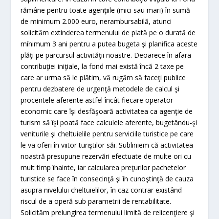
rămâne pentru toate agenţiile (mici sau mari) în sumă
de minimum 2.000 euro, nerambursabilă, atunci
solicităm extinderea termenului de plată pe o durată de
mínimum 3 ani pentru a putea bugeta şi planifica aceste
plăţi pe parcursul activităţii noastre. Deoarece în afara
contribuţiei iniţiale, la fond mai există încă 2 taxe pe
care ar urma să le plătim, vă rugăm să faceţi publice
pentru dezbatere de urgenţă metodele de calcul şi
procentele aferente astfel încât fiecare operator
economic care îşi desfăşoară activitatea ca agenţie de
turism să îşi poată face calculele aferente, bugetându-şi
veniturile şi cheltuielile pentru serviciile turistice pe care
le va oferi în viitor turiştilor săi. Subliniem că activitatea
noastră presupune rezervări efectuate de multe ori cu
mult timp înainte, iar calcularea preţurilor pachetelor
turistice se face în consecinţă şi în cunoştinţă de cauza
asupra nivelului cheltuielilor, în caz contrar existând
riscul de a operă sub parametrii de rentabilitate.
Solicităm prelungirea termenului limită de relicenţiere şi