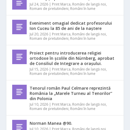
Jul 24, 2026
|
Print Marca
,
Români de langă noi
,
Romani de pretutindeni
,
Români în lume
Eveniment omagial dedicat profesorului
Ion Cuceu la 85 de ani de la naștere
Jul 20, 2026
|
Print Marca
,
Români de langă noi
,
Romani de pretutindeni
,
Români în lume
Proiect pentru introducerea religiei
ortodoxe în școlile din Nürnberg, aprobat
de Consiliul de Integrare a orașului.
Jul 15, 2026
|
Print Marca
,
Români de langă noi
,
Romani de pretutindeni
,
Români în lume
Tenorul român Paul Celmare reprezintă
România la „Marele Turneu al Tenorilor”
din Polonia
Jul 10, 2026
|
Print Marca
,
Români de langă noi
,
Romani de pretutindeni
,
Români în lume
Norman Manea @90.
Jul 10, 2026
|
Print Marca
,
Români de langă noi
,