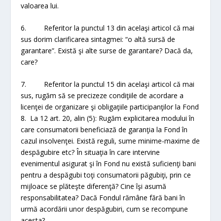
valoarea lui.
6. Referitor la punctul 13 din acelaşi articol că mai
sus dorim clarificarea sintagmei: “o altă sursă de
garantare”. Există şi alte surse de garantare? Dacă da,
care?
7. Referitor la punctul 15 din acelaşi articol că mai
sus, rugăm să se precizeze condiţiile de acordare a
licenţei de organizare şi obligaţiile participanţilor la Fond
8. La 12 art. 20, alin (5): Rugăm explicitarea modului în
care consumatorii beneficiază de garanţia la Fond în
cazul insolvenţei. Există reguli, sume minime-maxime de
despăgubire etc? În situaţia în care intervine
evenimentul asigurat şi în Fond nu există suficienţi bani
pentru a despăgubi toţi consumatorii păgubiţi, prin ce
mijloace se plăteşte diferenţă? Cine îşi asumă
responsabilitatea? Dacă Fondul rămâne fără bani în
urmă acordării unor despăgubiri, cum se recompune
acesta?