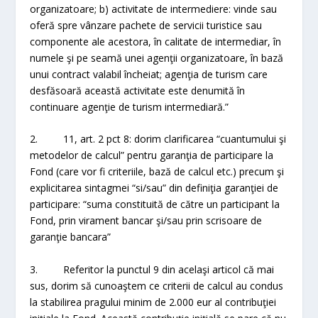
organizatoare; b) activitate de intermediere: vinde sau
oferă spre vânzare pachete de servicii turistice sau
componente ale acestora, în calitate de intermediar, în
numele şi pe seamă unei agenţii organizatoare, în bază
unui contract valabil încheiat; agenţia de turism care
desfăsoară această activitate este denumită în
continuare agenţie de turism intermediară.”
2. 11, art. 2 pct 8: dorim clarificarea “cuantumului şi
metodelor de calcul” pentru garanţia de participare la
Fond (care vor fi criteriile, bază de calcul etc.) precum şi
explicitarea sintagmei “si/sau” din definiţia garanţiei de
participare: “suma constituită de către un participant la
Fond, prin virament bancar şi/sau prin scrisoare de
garanţie bancara”
3. Referitor la punctul 9 din acelaşi articol că mai
sus, dorim să cunoaştem ce criterii de calcul au condus
la stabilirea pragului minim de 2.000 eur al contribuţiei