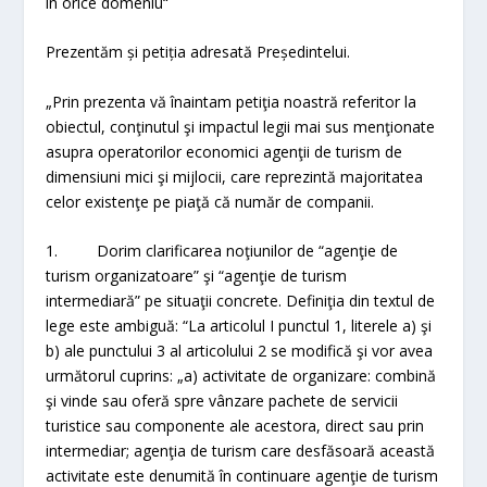
în orice domeniu“
Prezentăm și petiția adresată Președintelui.
„Prin prezenta vă înaintam petiţia noastră referitor la
obiectul, conţinutul şi impactul legii mai sus menţionate
asupra operatorilor economici agenţii de turism de
dimensiuni mici şi mijlocii, care reprezintă majoritatea
celor existenţe pe piaţă că număr de companii.
1. Dorim clarificarea noţiunilor de “agenţie de
turism organizatoare” şi “agenţie de turism
intermediară” pe situaţii concrete. Definiţia din textul de
lege este ambiguă: “La articolul I punctul 1, literele a) şi
b) ale punctului 3 al articolului 2 se modifică şi vor avea
următorul cuprins: „a) activitate de organizare: combină
şi vinde sau oferă spre vânzare pachete de servicii
turistice sau componente ale acestora, direct sau prin
intermediar; agenţia de turism care desfăsoară această
activitate este denumită în continuare agenţie de turism