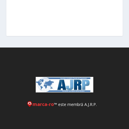
marca-ro
™ este membră A.J.R.P.