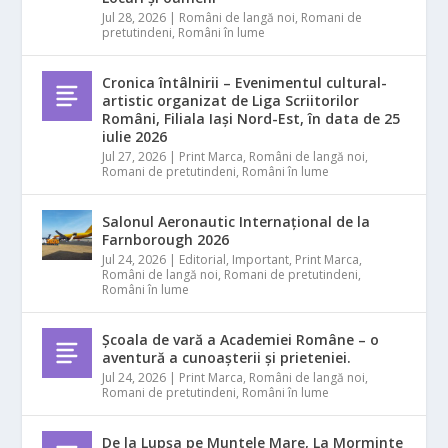
Jul 28, 2026
|
Români de langă noi
,
Romani de
pretutindeni
,
Români în lume
Cronica întâlnirii – Evenimentul cultural-
artistic organizat de Liga Scriitorilor
Români, Filiala Iași Nord-Est, în data de 25
iulie 2026
Jul 27, 2026
|
Print Marca
,
Români de langă noi
,
Romani de pretutindeni
,
Români în lume
Salonul Aeronautic Internațional de la
Farnborough 2026
Jul 24, 2026
|
Editorial
,
Important
,
Print Marca
,
Români de langă noi
,
Romani de pretutindeni
,
Români în lume
Școala de vară a Academiei Române – o
aventură a cunoașterii și prieteniei.
Jul 24, 2026
|
Print Marca
,
Români de langă noi
,
Romani de pretutindeni
,
Români în lume
De la Lupșa pe Muntele Mare, La Morminte