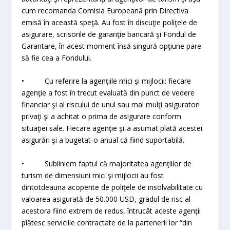
cum recomanda Comisia Europeană prin Directiva
emisă în această speţă. Au fost în discuţie poliţele de
asigurare, scrisorile de garanţie bancară şi Fondul de
Garantare, în acest moment însă singură opţiune pare
să fie cea a Fondului.
• Cu referire la agenţiile mici şi mijlocii: fiecare
agenţie a fost în trecut evaluată din punct de vedere
financiar şi al riscului de unul sau mai mulţi asiguratori
privaţi şi a achitat o prima de asigurare conform
situaţiei sale. Fiecare agenţie şi-a asumat plată acestei
asigurări şi a bugetat-o anual că fiind suportabilă.
• Subliniem faptul că majoritatea agenţiilor de
turism de dimensiuni mici şi mijlocii au fost
dintotdeauna acoperite de poliţele de insolvabilitate cu
valoarea asigurată de 50.000 USD, gradul de risc al
acestora fiind extrem de redus, întrucât aceste agenţii
plătesc serviciile contractate de la partenerii lor “din