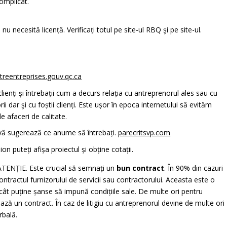
omplicat.
nu necesită licență. Verificați totul pe site-ul RBQ şi pe site-ul.
streentreprises.gouv.qc.ca
ti clienți şi întrebații cum a decurs relația cu antreprenorul ales sau cu
rii dar şi cu foștii clienți. Este ușor în epoca internetului să evităm
e afaceri de calitate.
ce vă sugerează ce anume să întrebați.
parecritsvp.com
ion puteți afișa proiectul și obține cotații.
ATENȚIE. Este crucial să semnați un
bun contract
. În 90% din cazuri
ractul furnizorului de servicii sau contractorului. Aceasta este o
ât puține șanse să impună condițiile sale. De multe ori pentru
ză un contract. În caz de litigiu cu antreprenorul devine de multe ori
rbală.