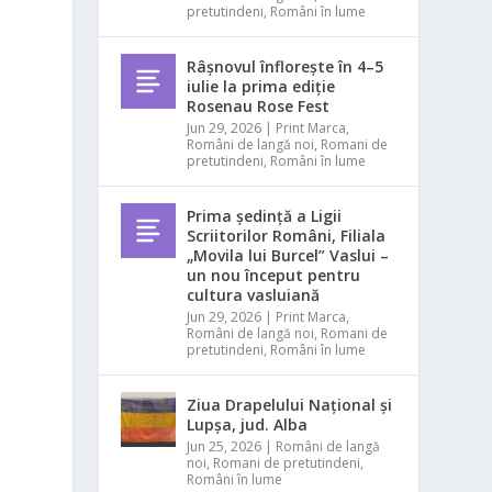
pretutindeni
,
Români în lume
Râșnovul înflorește în 4–5
iulie la prima ediție
Rosenau Rose Fest
Jun 29, 2026
|
Print Marca
,
Români de langă noi
,
Romani de
pretutindeni
,
Români în lume
Prima ședință a Ligii
Scriitorilor Români, Filiala
„Movila lui Burcel” Vaslui –
un nou început pentru
cultura vasluiană
Jun 29, 2026
|
Print Marca
,
Români de langă noi
,
Romani de
pretutindeni
,
Români în lume
Ziua Drapelului Național și
Lupșa, jud. Alba
Jun 25, 2026
|
Români de langă
noi
,
Romani de pretutindeni
,
Români în lume