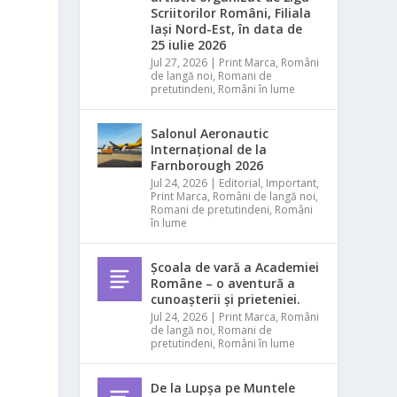
Scriitorilor Români, Filiala
Iași Nord-Est, în data de
25 iulie 2026
Jul 27, 2026
|
Print Marca
,
Români
de langă noi
,
Romani de
pretutindeni
,
Români în lume
Salonul Aeronautic
Internațional de la
Farnborough 2026
Jul 24, 2026
|
Editorial
,
Important
,
Print Marca
,
Români de langă noi
,
Romani de pretutindeni
,
Români
în lume
Școala de vară a Academiei
Române – o aventură a
cunoașterii și prieteniei.
Jul 24, 2026
|
Print Marca
,
Români
de langă noi
,
Romani de
pretutindeni
,
Români în lume
De la Lupșa pe Muntele