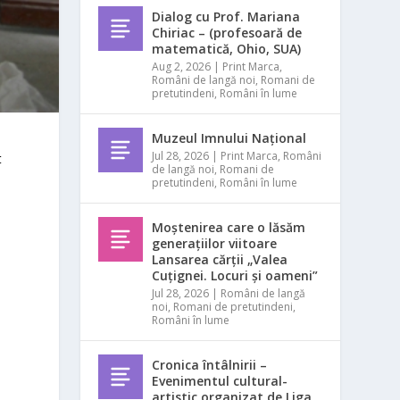
Dialog cu Prof. Mariana
Chiriac – (profesoară de
matematică, Ohio, SUA)
Aug 2, 2026
|
Print Marca
,
Români de langă noi
,
Romani de
pretutindeni
,
Români în lume
Muzeul Imnului Național
Jul 28, 2026
|
Print Marca
,
Români
t
de langă noi
,
Romani de
pretutindeni
,
Români în lume
Moștenirea care o lăsăm
generațiilor viitoare
Lansarea cărții „Valea
Cuțignei. Locuri și oameni”
Jul 28, 2026
|
Români de langă
noi
,
Romani de pretutindeni
,
Români în lume
Cronica întâlnirii –
Evenimentul cultural-
artistic organizat de Liga