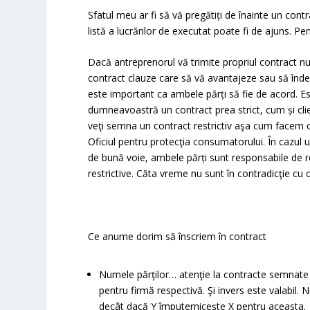
Sfatul meu ar fi să vă pregătiți de înainte un cont
listă a lucrărilor de executat poate fi de ajuns. P
Dacă antreprenorul vă trimite propriul contract nu
contract clauze care să vă avantajeze sau să îndep
este important ca ambele părți să fie de acord. E
dumneavoastră un contract prea strict, cum și clie
veţi semna un contract restrictiv aşa cum facem c
Oficiul pentru protecţia consumatorului. În cazul 
de bună voie, ambele părți sunt responsabile de r
restrictive. Căta vreme nu sunt în contradicţie cu co
Ce anume dorim să înscriem în contract
Numele părţilor… atenţie la contracte semnate 
pentru firmă respectivă. Şi invers este valabil. 
decât dacă Y împuterniceşte X pentru aceasta.