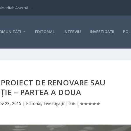
Mondial: Asemă...
OMUNITĂȚI
EDITORIAL
INTERVIU
INVESTIGAȚII
POL
 PROIECT DE RENOVARE SAU
IE – PARTEA A DOUA
ov 28, 2015
|
Editorial
,
Investigații
|
0
|