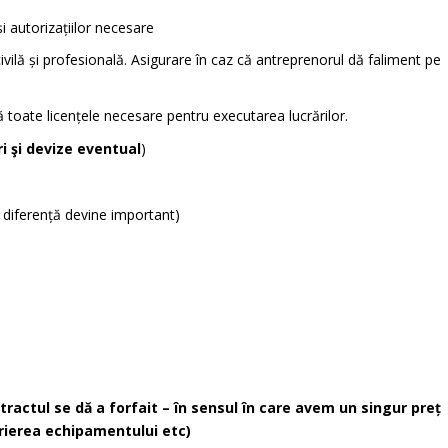
i autorizațiilor necesare
ivilă și profesională. Asigurare în caz că antreprenorul dă faliment pe
 toate licențele necesare pentru executarea lucrărilor.
i şi devize eventual
)
% diferență devine important)
ntractul se dă a forfait – în sensul în care avem un singur preț
irierea echipamentului etc)