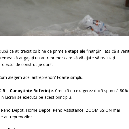
După ce ați trecut cu bine de primele etape ale finanțării iată că a veni
vremea să angajați un antreprenor care să vă ajute să realizați
proiectul de construcție dorit.
Cum alegem acel antreprenor? Foarte simplu.
C-R – Cunoştinţe Referinţe
. Cred că nu exagerez dacă spun că 80%
din lucrări se execută pe acest principiu.
 Reno Depot, Home Depot, Reno Assistance, ZOOMISSION mai
e antreprenorilor.