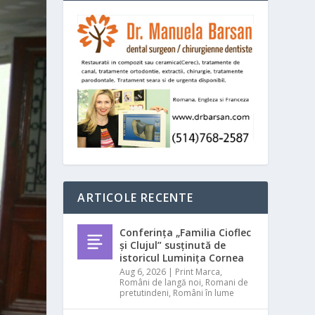
ARTICOLE RECENTE
Conferința „Familia Cioflec
și Clujul” susținută de
istoricul Luminița Cornea
Aug 6, 2026
|
Print Marca
,
Români de langă noi
,
Romani de
pretutindeni
,
Români în lume