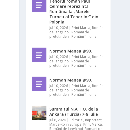
Tenorul român Paul
Celmare reprezintă
România la „Marele
Turneu al Tenorilor” din
Polonia
Jul 10, 2026
|
Print Marca
,
Români
de langă noi
,
Romani de
pretutindeni
,
Români în lume
Norman Manea @90.
Jul 10, 2026
|
Print Marca
,
Români
de langă noi
,
Romani de
pretutindeni
,
Români în lume
Norman Manea @90.
Jul 10, 2026
|
Print Marca
,
Români
de langă noi
,
Romani de
pretutindeni
,
Români în lume
Summitul N.A.T.O. de la
Ankara (Turcia) 7-8 iulie
Jul 6, 2026
|
Editorial
,
Important
,
Marca-Ro în Europa
,
Print Marca
,
Români de langă noi
,
Romani de