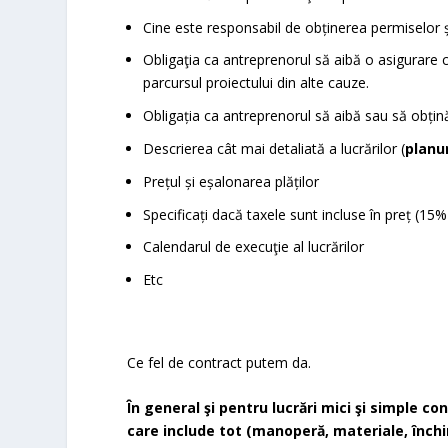
Cine este responsabil de obținerea permiselor ș
Obligaţia ca antreprenorul să aibă o asigurare c
parcursul proiectului din alte cauze.
Obligația ca antreprenorul să aibă sau să obțină
Descrierea cât mai detaliată a lucrărilor (
planur
Prețul și eșalonarea plăților
Specificați dacă taxele sunt incluse în preț (15
Calendarul de execuţie al lucrărilor
Etc
Ce fel de contract putem da.
În general şi pentru lucrări mici şi simple co
care include tot (manoperă, materiale, înch