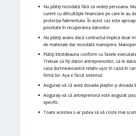
Nu plătiţi niciodată fără să vedeți persoana. Mul
curent cu dificultăţile financiare pe care le au 
protecția falimentului. În acest caz este aproape 
prioritate în recuperarea datoriilor.
Nu plătiţi avans dacă contractul implică doar m
de materiale dar niciodată manopera. Manopera o
Plătiţi întotdeauna conform cu fazele executate.
Trebuie să fiți datori antreprenorilor, să le dato
casa dumneavoastră relativ uşor în cazul în car
firmă lor. Așa e făcut sistemul.
Asigurați-vă că aveți dovada plaților și dovada în
Asiguraţi-vă că antreprenorul este asigurat (a
specific.
Toate acestea s-ar putea să vă coste mai scum