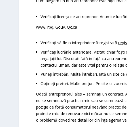
Cum alegem un bun antreprenor? Este nițel mai c
Verificați licența de antreprenor. Anumite lucrări 
www. rbq. Gouv. Qc.ca
Verificaţi să fie o întreprindere înregistrată
regi
Verificați lucrările anterioare, vizitați chiar foș
angajații lui. Discutați față în față cu antrepreno
contactul uman, dar este vital pentru o relație d
Puneți întrebări. Multe întrebări. Iată un site 
Obțineți prețuri. Multe prețuri. Pe site-ul zoomis
Odată antreprenorul ales – semnați un contract. 
nu se semnează practic nimic sau se semnează cont
poziţie de forță consumatorul neavând practic dec
proiecte mici de renovare nici măcar nu se semnea
o problemă dovedirea detaliilor din înţelegerea ve