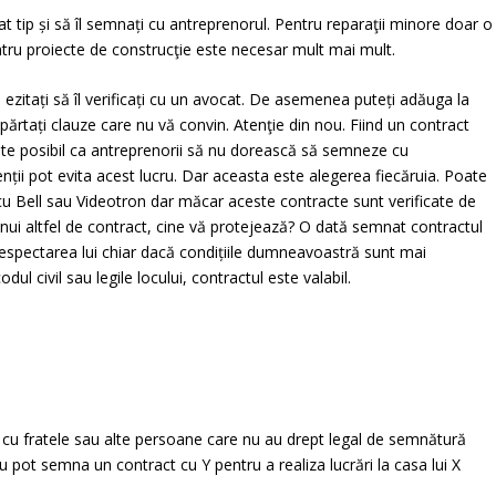
rat tip și să îl semnați cu antreprenorul. Pentru reparaţii minore doar o
entru proiecte de construcţie este necesar mult mai mult.
 ezitați să îl verificați cu un avocat. De asemenea puteți adăuga la
ărtați clauze care nu vă convin. Atenţie din nou. Fiind un contract
ste posibil ca antreprenorii să nu dorească să semneze cu
nții pot evita acest lucru. Dar aceasta este alegerea fiecăruia. Poate
u Bell sau Videotron dar măcar aceste contracte sunt verificate de
unui altfel de contract, cine vă protejează? O dată semnat contractul
espectarea lui chiar dacă condițiile dumneavoastră sunt mai
dul civil sau legile locului, contractul este valabil.
cu fratele sau alte persoane care nu au drept legal de semnătură
Nu pot semna un contract cu Y pentru a realiza lucrări la casa lui X