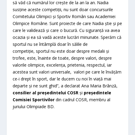
să văd că numărul lor crește de la an la an. Nadia
susține aceste competiții, nu sunt doar concursurile
Comitetului Olimpici și Sportiv Român sau Academiei
Olimpice Române. Sunt proiecte de care Nadia știe și pe
care le validează și care o bucură. Cu siguranță va avea
ocazia și ea să vadă aceste lucrări minunate. Sperăm că
sportul nu se întâmplă doar în sălile de
competiție, sportul nu este doar despre medalii și
trofee, este, înainte de toate, despre valori, despre
valorile olimpice, excelența, prietenia, respectul, iar
acestea sunt valori universale, valori pe care le învățăm
ce-i drept în sport, dar le ducem cu noi în viață mai
departe și ne sunt ghid”, a declarat Ana Maria Brânză,
consilier al președintelui COSR
și
președintele
Comisiei Sportivilor
din cadrul COSR, membru al
juriului Olimpiade BD.