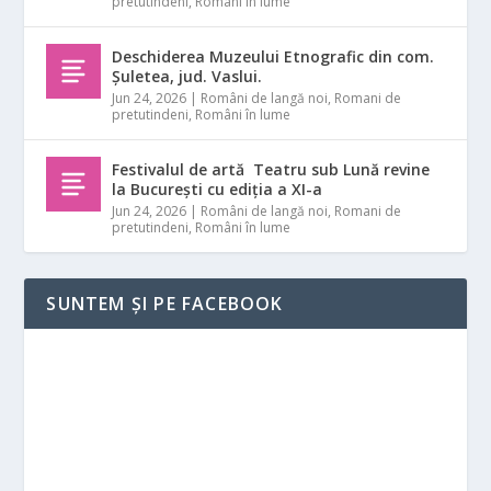
pretutindeni
,
Români în lume
Deschiderea Muzeului Etnografic din com.
Șuletea, jud. Vaslui.
Jun 24, 2026
|
Români de langă noi
,
Romani de
pretutindeni
,
Români în lume
Festivalul de artă Teatru sub Lună revine
la București cu ediția a XI-a
Jun 24, 2026
|
Români de langă noi
,
Romani de
pretutindeni
,
Români în lume
SUNTEM ȘI PE FACEBOOK