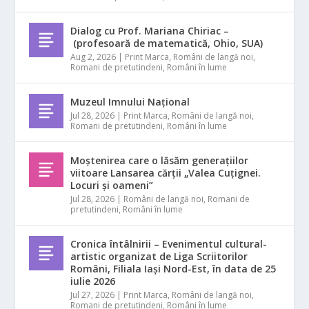
Dialog cu Prof. Mariana Chiriac –
(profesoară de matematică, Ohio, SUA)
Aug 2, 2026
|
Print Marca
,
Români de langă noi
,
Romani de pretutindeni
,
Români în lume
Muzeul Imnului Național
Jul 28, 2026
|
Print Marca
,
Români de langă noi
,
Romani de pretutindeni
,
Români în lume
Moștenirea care o lăsăm generațiilor
viitoare Lansarea cărții „Valea Cuțignei.
Locuri și oameni”
Jul 28, 2026
|
Români de langă noi
,
Romani de
pretutindeni
,
Români în lume
Cronica întâlnirii – Evenimentul cultural-
artistic organizat de Liga Scriitorilor
Români, Filiala Iași Nord-Est, în data de 25
iulie 2026
Jul 27, 2026
|
Print Marca
,
Români de langă noi
,
Romani de pretutindeni
,
Români în lume