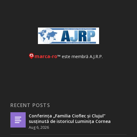
marca-ro
™ este membră A.J.R.P.
RECENT POSTS
Conferința „Familia Cioflec și Clujul”
susținută de istoricul Luminița Cornea
Aug 6, 2026