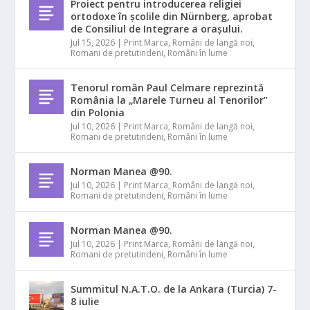
Proiect pentru introducerea religiei
ortodoxe în școlile din Nürnberg, aprobat
de Consiliul de Integrare a orașului.
Jul 15, 2026
|
Print Marca
,
Români de langă noi
,
Romani de pretutindeni
,
Români în lume
Tenorul român Paul Celmare reprezintă
România la „Marele Turneu al Tenorilor”
din Polonia
Jul 10, 2026
|
Print Marca
,
Români de langă noi
,
Romani de pretutindeni
,
Români în lume
Norman Manea @90.
Jul 10, 2026
|
Print Marca
,
Români de langă noi
,
Romani de pretutindeni
,
Români în lume
Norman Manea @90.
Jul 10, 2026
|
Print Marca
,
Români de langă noi
,
Romani de pretutindeni
,
Români în lume
Summitul N.A.T.O. de la Ankara (Turcia) 7-
8 iulie