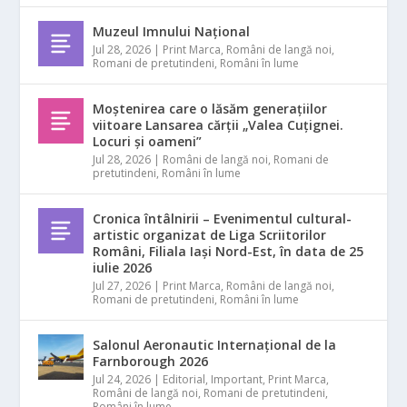
Muzeul Imnului Național
Jul 28, 2026
|
Print Marca
,
Români de langă noi
,
Romani de pretutindeni
,
Români în lume
Moștenirea care o lăsăm generațiilor
viitoare Lansarea cărții „Valea Cuțignei.
Locuri și oameni”
Jul 28, 2026
|
Români de langă noi
,
Romani de
pretutindeni
,
Români în lume
Cronica întâlnirii – Evenimentul cultural-
artistic organizat de Liga Scriitorilor
Români, Filiala Iași Nord-Est, în data de 25
iulie 2026
Jul 27, 2026
|
Print Marca
,
Români de langă noi
,
Romani de pretutindeni
,
Români în lume
Salonul Aeronautic Internațional de la
Farnborough 2026
Jul 24, 2026
|
Editorial
,
Important
,
Print Marca
,
Români de langă noi
,
Romani de pretutindeni
,
Români în lume