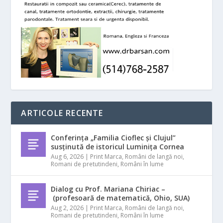
ARTICOLE RECENTE
Conferința „Familia Cioflec și Clujul”
susținută de istoricul Luminița Cornea
Aug 6, 2026
|
Print Marca
,
Români de langă noi
,
Romani de pretutindeni
,
Români în lume
Dialog cu Prof. Mariana Chiriac –
(profesoară de matematică, Ohio, SUA)
Aug 2, 2026
|
Print Marca
,
Români de langă noi
,
Romani de pretutindeni
,
Români în lume