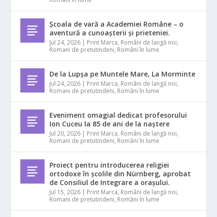
Școala de vară a Academiei Române – o
aventură a cunoașterii și prieteniei.
Jul 24, 2026
|
Print Marca
,
Români de langă noi
,
Romani de pretutindeni
,
Români în lume
De la Lupșa pe Muntele Mare, La Morminte
Jul 24, 2026
|
Print Marca
,
Români de langă noi
,
Romani de pretutindeni
,
Români în lume
Eveniment omagial dedicat profesorului
Ion Cuceu la 85 de ani de la naștere
Jul 20, 2026
|
Print Marca
,
Români de langă noi
,
Romani de pretutindeni
,
Români în lume
Proiect pentru introducerea religiei
ortodoxe în școlile din Nürnberg, aprobat
de Consiliul de Integrare a orașului.
Jul 15, 2026
|
Print Marca
,
Români de langă noi
,
Romani de pretutindeni
,
Români în lume