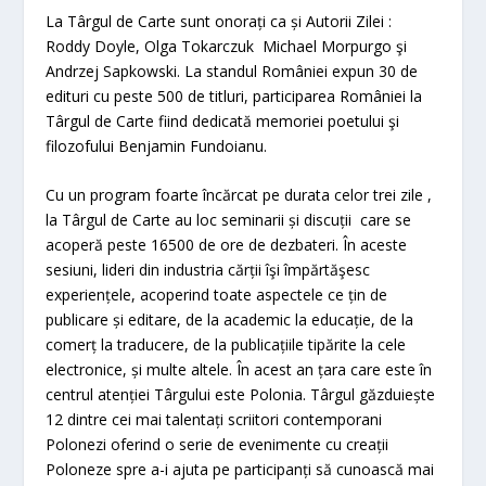
La Târgul de Carte sunt onorați ca și Autorii Zilei :
Roddy Doyle, Olga Tokarczuk Michael Morpurgo şi
Andrzej Sapkowski. La standul României expun 30 de
edituri cu peste 500 de titluri, participarea României la
Târgul de Carte fiind dedicată memoriei poetului şi
filozofului Benjamin Fundoianu.
Cu un program foarte încărcat pe durata celor trei zile ,
la Târgul de Carte au loc seminarii și discuții care se
acoperă peste 16500 de ore de dezbateri. În aceste
sesiuni, lideri din industria cărții îşi împărtăşesc
experiențele, acoperind toate aspectele ce țin de
publicare și editare, de la academic la educație, de la
comerț la traducere, de la publicațiile tipărite la cele
electronice, și multe altele. În acest an țara care este în
centrul atenției Târgului este Polonia. Târgul găzduiește
12 dintre cei mai talentați scriitori contemporani
Polonezi oferind o serie de evenimente cu creații
Poloneze spre a-i ajuta pe participanți să cunoască mai