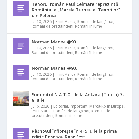
Tenorul român Paul Celmare reprezintă
România la „Marele Turneu al Tenorilor”
din Polonia
Jul 10, 2026
|
Print Marca
,
Români de langă noi
,
Romani de pretutindeni
,
Români în lume
Norman Manea @90.
Jul 10, 2026
|
Print Marca
,
Români de langă noi
,
Romani de pretutindeni
,
Români în lume
Norman Manea @90.
Jul 10, 2026
|
Print Marca
,
Români de langă noi
,
Romani de pretutindeni
,
Români în lume
Summitul N.A.T.O. de la Ankara (Turcia) 7-
8 iulie
Jul 6, 2026
|
Editorial
,
Important
,
Marca-Ro în Europa
,
Print Marca
,
Români de langă noi
,
Romani de
pretutindeni
,
Români în lume
Râșnovul înflorește în 4–5 iulie la prima
ediție Rosenau Rose Fest