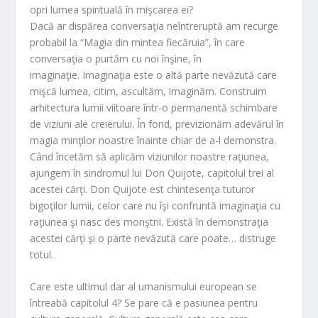
opri lumea spirituală în mişcarea ei?
Dacă ar dispărea conversaţia neîntreruptă am recurge
probabil la “Magia din mintea fiecăruia”, în care
conversaţia o purtăm cu noi înşine, în
imaginaţie. Imaginaţia este o altă parte nevăzută care
mişcă lumea, citim, ascultăm, imaginăm. Construim
arhitectura lumii viitoare într-o permanentă schimbare
de viziuni ale creierului. În fond, previzionăm adevărul în
magia minţilor noastre înainte chiar de a-l demonstra.
Când încetăm să aplicăm viziunilor noastre raţiunea,
ajungem în sindromul lui Don Quijote, capitolul trei al
acestei cărţi. Don Quijote est chintesenţa tuturor
bigoţilor lumii, celor care nu îşi confruntă imaginaţia cu
raţiunea şi nasc des monştrii. Există în demonstraţia
acestei cărţi şi o parte nevăzută care poate… distruge
totul.
Care este ultimul dar al umanismului european se
întreabă capitolul 4? Se pare că e pasiunea pentru