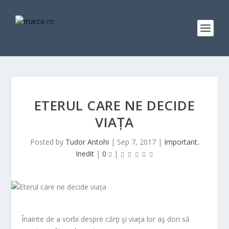
ETERUL CARE NE DECIDE
VIAȚA
Posted by
Tudor Antohi
|
Sep 7, 2017
|
Important
,
Inedit
|
0
|
Înainte de a vorbi despre cărţi şi viaţa lor aş dori să