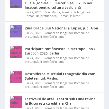
Filiala „Movila lui Burcel” Vaslui – un nou
început pentru cultura vasluiană
Jun 29, 2026
|
Print Marca
,
Români de langă noi
,
Romani de pretutindeni
,
Români în lume
Ziua Drapelului Național și Lupșa, jud. Alba
Jun 25, 2026
|
Români de langă noi
,
Romani de
pretutindeni
,
Români în lume
Participare românească la MetropolCon /
Eurocon 2026, Berlin
Jun 24, 2026
|
Români de langă noi
,
Romani de
pretutindeni
,
Români în lume
Deschiderea Muzeului Etnografic din com.
Șuletea, jud. Vaslui.
Jun 24, 2026
|
Români de langă noi
,
Romani de
pretutindeni
,
Români în lume
Festivalul de artă Teatru sub Lună revine
la București cu ediția a XI-a
Jun 24, 2026
|
Români de langă noi
,
Romani de