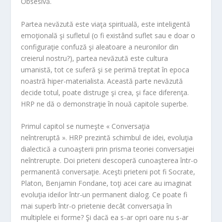
Obsesivă.
Partea nevăzută este viaţa spirituală, este inteligentă
emoţională şi sufletul (o fi existând suflet sau e doar o
configuraţie confuză şi aleatoare a neuronilor din
creierul nostru?), partea nevăzută este cultura
umanistă, tot ce suferă şi se perimă treptat în epoca
noastră hiper-materialista. Această parte nevăzută
decide totul, poate distruge şi crea, şi face diferenţa.
HRP ne dă o demonstraţie în nouă capitole superbe.
Primul capitol se numeşte « Conversaţia
neîntreruptă ». HRP prezintă schimbul de idei, evoluţia
dialectică a cunoaşterii prin prisma teoriei conversaţiei
neîntrerupte. Doi prieteni descoperă cunoaşterea într-o
permanentă conversaţie. Aceşti prieteni pot fi Socrate,
Platon, Benjamin Fondane, toţi acei care au imaginat
evoluţia ideilor într-un permanent dialog. Ce poate fi
mai superb într-o prietenie decât conversaţia în
multiplele ei forme? Şi dacă ea s-ar opri oare nu s-ar