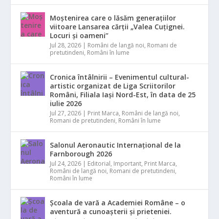
Moștenirea care o lăsăm generațiilor
viitoare Lansarea cărții „Valea Cuțignei.
Locuri și oameni”
Jul 28, 2026
|
Români de langă noi
,
Romani de
pretutindeni
,
Români în lume
Cronica întâlnirii – Evenimentul cultural-
artistic organizat de Liga Scriitorilor
Români, Filiala Iași Nord-Est, în data de 25
iulie 2026
Jul 27, 2026
|
Print Marca
,
Români de langă noi
,
Romani de pretutindeni
,
Români în lume
Salonul Aeronautic Internațional de la
Farnborough 2026
Jul 24, 2026
|
Editorial
,
Important
,
Print Marca
,
Români de langă noi
,
Romani de pretutindeni
,
Români în lume
Școala de vară a Academiei Române – o
aventură a cunoașterii și prieteniei.