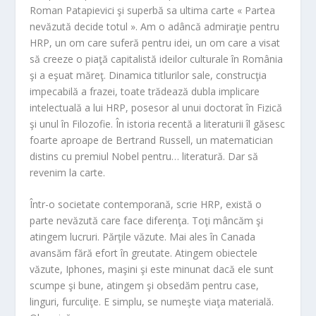
Roman Patapievici şi superbă sa ultima carte « Partea
nevăzută decide totul ». Am o adâncă admiraţie pentru
HRP, un om care suferă pentru idei, un om care a visat
să creeze o piaţă capitalistă ideilor culturale în România
şi a eşuat măreţ. Dinamica titlurilor sale, construcţia
impecabilă a frazei, toate trădează dubla implicare
intelectuală a lui HRP, posesor al unui doctorat în Fizică
şi unul în Filozofie. În istoria recentă a literaturii îl găsesc
foarte aproape de Bertrand Russell, un matematician
distins cu premiul Nobel pentru… literatură. Dar să
revenim la carte.
Într-o societate contemporană, scrie HRP, există o
parte nevăzută care face diferenţa. Toţi mâncăm şi
atingem lucruri. Părţile văzute. Mai ales în Canada
avansăm fără efort în greutate. Atingem obiectele
văzute, Iphones, maşini şi este minunat dacă ele sunt
scumpe şi bune, atingem şi obsedăm pentru case,
linguri, furculiţe. E simplu, se numeşte viaţa materială.