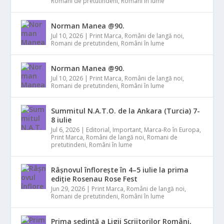
Romani de pretutindeni
,
Români în lume
Norman Manea @90.
Jul 10, 2026
|
Print Marca
,
Români de langă noi
,
Romani de pretutindeni
,
Români în lume
Norman Manea @90.
Jul 10, 2026
|
Print Marca
,
Români de langă noi
,
Romani de pretutindeni
,
Români în lume
Summitul N.A.T.O. de la Ankara (Turcia) 7-
8 iulie
Jul 6, 2026
|
Editorial
,
Important
,
Marca-Ro în Europa
,
Print Marca
,
Români de langă noi
,
Romani de
pretutindeni
,
Români în lume
Râșnovul înflorește în 4–5 iulie la prima
ediție Rosenau Rose Fest
Jun 29, 2026
|
Print Marca
,
Români de langă noi
,
Romani de pretutindeni
,
Români în lume
Prima ședință a Ligii Scriitorilor Români,