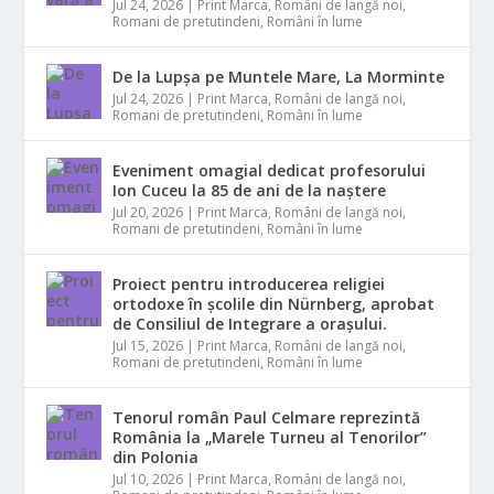
Jul 24, 2026
|
Print Marca
,
Români de langă noi
,
Romani de pretutindeni
,
Români în lume
De la Lupșa pe Muntele Mare, La Morminte
Jul 24, 2026
|
Print Marca
,
Români de langă noi
,
Romani de pretutindeni
,
Români în lume
Eveniment omagial dedicat profesorului
Ion Cuceu la 85 de ani de la naștere
Jul 20, 2026
|
Print Marca
,
Români de langă noi
,
Romani de pretutindeni
,
Români în lume
Proiect pentru introducerea religiei
ortodoxe în școlile din Nürnberg, aprobat
de Consiliul de Integrare a orașului.
Jul 15, 2026
|
Print Marca
,
Români de langă noi
,
Romani de pretutindeni
,
Români în lume
Tenorul român Paul Celmare reprezintă
România la „Marele Turneu al Tenorilor”
din Polonia
Jul 10, 2026
|
Print Marca
,
Români de langă noi
,