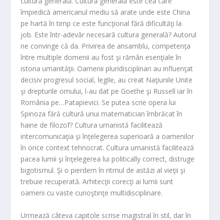
cultura generală. Cultura generală este cea care
împiedică americanul mediu să arate unde este China
pe hartă în timp ce este funcţional fără dificultăţi la
job. Este într-adevăr necesară cultura generală? Autorul
ne convinge că da. Privirea de ansamblu, competenţa
între multiple domenii au fost şi rămân esenţiale în
istoria umanităţii. Oamenii pluridisciplinari au influenţat
decisiv progresul social, legile, au creat Naţiunile Unite
şi drepturile omului, l-au dat pe Goethe şi Russell iar în
România pe…Patapievici. Se putea scrie opera lui
Spinoza fără cultură unui matematician îmbrăcat în
haine de filozof? Cultura umanistă facilitează
intercomunicaţia şi înţelegerea superioară a oamenilor
în orice context tehnocrat. Cultura umanistă facilitează
pacea lumii şi înţelegerea lui politically correct, distruge
bigotismul. Şi o pierdem în ritmul de astăzi al vieţii şi
trebuie recuperată. Arhitecţii corecţi ai lumii sunt
oameni cu vaste cunoştinţe multidisciplinare.
Urmează câteva capitole scrise magistral în stil, dar în