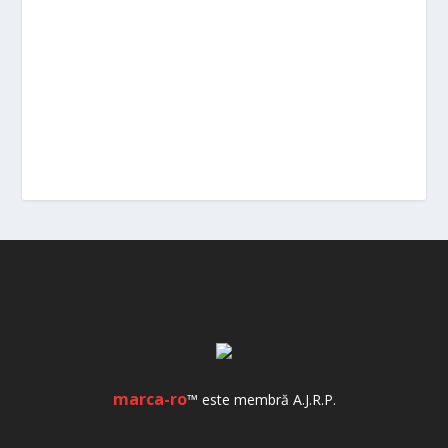
marca-ro
™ este membră A.J.R.P.