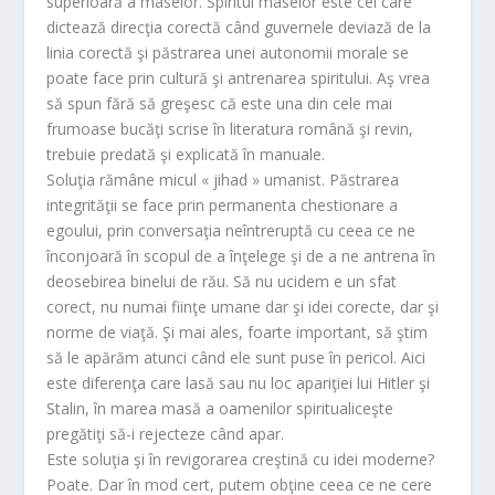
superioară a maselor. Spiritul maselor este cel care
dictează direcţia corectă când guvernele deviază de la
linia corectă şi păstrarea unei autonomii morale se
poate face prin cultură şi antrenarea spiritului. Aş vrea
să spun fără să greşesc că este una din cele mai
frumoase bucăţi scrise în literatura română şi revin,
trebuie predată şi explicată în manuale.
Soluţia rămâne micul « jihad » umanist. Păstrarea
integrităţii se face prin permanenta chestionare a
egoului, prin conversaţia neîntreruptă cu ceea ce ne
înconjoară în scopul de a înţelege şi de a ne antrena în
deosebirea binelui de rău. Să nu ucidem e un sfat
corect, nu numai fiinţe umane dar şi idei corecte, dar şi
norme de viaţă. Şi mai ales, foarte important, să ştim
să le apărăm atunci când ele sunt puse în pericol. Aici
este diferenţa care lasă sau nu loc apariţiei lui Hitler şi
Stalin, în marea masă a oamenilor spiritualiceşte
pregătiţi să-i rejecteze când apar.
Este soluţia şi în revigorarea creştină cu idei moderne?
Poate. Dar în mod cert, putem obţine ceea ce ne cere