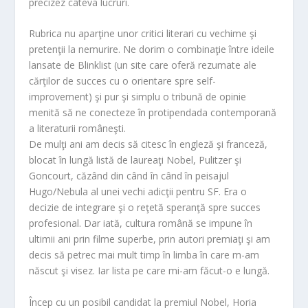
precizez câteva lucruri.
Rubrica nu aparţine unor critici literari cu vechime şi
pretenţii la nemurire. Ne dorim o combinaţie între ideile
lansate de Blinklist (un site care oferă rezumate ale
cărţilor de succes cu o orientare spre self-
improvement) şi pur şi simplu o tribună de opinie
menită să ne conecteze în protipendada contemporană
a literaturii româneşti.
De mulţi ani am decis să citesc în engleză şi franceză,
blocat în lungă listă de laureaţi Nobel, Pulitzer şi
Goncourt, căzând din când în când în peisajul
Hugo/Nebula al unei vechi adicţii pentru SF. Era o
decizie de integrare şi o reţetă speranţă spre succes
profesional. Dar iată, cultura română se impune în
ultimii ani prin filme superbe, prin autori premiaţi şi am
decis să petrec mai mult timp în limba în care m-am
născut şi visez. Iar lista pe care mi-am făcut-o e lungă.
Încep cu un posibil candidat la premiul Nobel, Horia