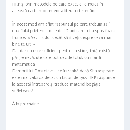
HRP şi prin metodele pe care exact el le indică în
această carte monument a literaturii române.
În acest mod am aflat răspunsul pe care trebuia să îl
dau fiului prietenei mele de 12 ani care mi-a spus foarte
frumos: « Vezi Tudor decât să înveţi despre ceva mai
bine te uiţi ».
Da, dar nu este suficient pentru ca şi în ştiinţă există
părţile nevăzute care pot decide totul, cum ar fi
matematica.
Demonii lui Dostoievski se întreabă dacă Shakespeare
este mai valoros decât un bidon de gaz. HRP răspunde
la această întrebare şi traduce material bogăţia
sufletească.
À la prochaine!