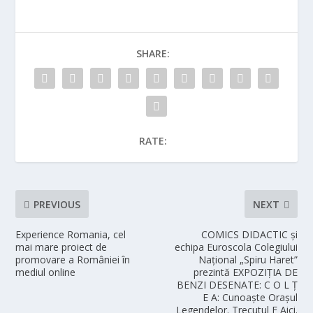
SHARE:
RATE:
PREVIOUS
NEXT
Experience Romania, cel
COMICS DIDACTIC și
mai mare proiect de
echipa Euroscola Colegiului
promovare a României în
Național „Spiru Haret”
mediul online
prezintă EXPOZIȚIA DE
BENZI DESENATE: C O L Ț
E A: Cunoaște Orașul
Legendelor. Trecutul E Aici.