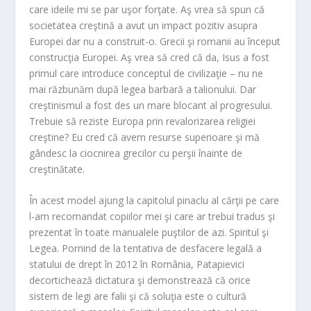
care ideile mi se par uşor forţate. Aş vrea să spun că
societatea creştină a avut un impact pozitiv asupra
Europei dar nu a construit-o. Grecii şi romanii au început
construcţia Europei. Aş vrea să cred că da, Isus a fost
primul care introduce conceptul de civilizaţie – nu ne
mai răzbunăm după legea barbară a talionului. Dar
creştinismul a fost des un mare blocant al progresului.
Trebuie să reziste Europa prin revalorizarea religiei
creştine? Eu cred că avem resurse superioare şi mă
gândesc la ciocnirea grecilor cu perşii înainte de
creştinătate.
În acest model ajung la capitolul pinaclu al cărţii pe care
l-am recomandat copiilor mei şi care ar trebui tradus şi
prezentat în toate manualele puştilor de azi. Spiritul şi
Legea. Pornind de la tentativa de desfacere legală a
statului de drept în 2012 în România, Patapievici
decortichează dictatura şi demonstrează că orice
sistem de legi are falii şi că soluţia este o cultură