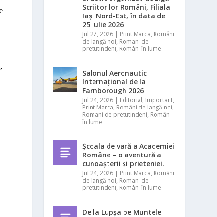
Scriitorilor Români, Filiala
e
Iași Nord-Est, în data de
25 iulie 2026
Jul 27, 2026
|
Print Marca
,
Români
de langă noi
,
Romani de
pretutindeni
,
Români în lume
,
Salonul Aeronautic
Internațional de la
Farnborough 2026
Jul 24, 2026
|
Editorial
,
Important
,
Print Marca
,
Români de langă noi
,
Romani de pretutindeni
,
Români
în lume
Școala de vară a Academiei
Române – o aventură a
cunoașterii și prieteniei.
Jul 24, 2026
|
Print Marca
,
Români
de langă noi
,
Romani de
pretutindeni
,
Români în lume
De la Lupșa pe Muntele