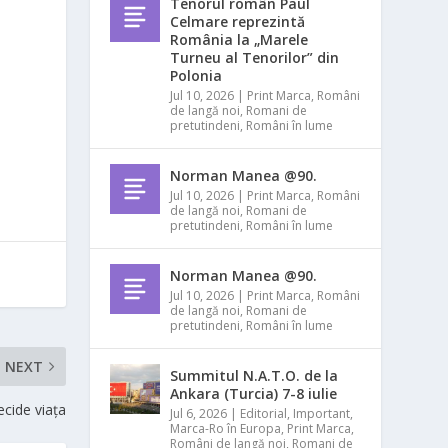
Tenorul român Paul
Celmare reprezintă
România la „Marele
Turneu al Tenorilor” din
Polonia
Jul 10, 2026
|
Print Marca
,
Români
de langă noi
,
Romani de
pretutindeni
,
Români în lume
Norman Manea @90.
Jul 10, 2026
|
Print Marca
,
Români
de langă noi
,
Romani de
pretutindeni
,
Români în lume
Norman Manea @90.
Jul 10, 2026
|
Print Marca
,
Români
de langă noi
,
Romani de
pretutindeni
,
Români în lume
NEXT
Summitul N.A.T.O. de la
Ankara (Turcia) 7-8 iulie
ecide viața
Jul 6, 2026
|
Editorial
,
Important
,
Marca-Ro în Europa
,
Print Marca
,
Români de langă noi
,
Romani de