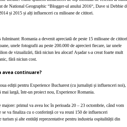
t de National Geographic “Blogger-ul anului 2016“, Dave si Debbie d
14 și 2015 și alți influenceri cu milioane de cititori.
 fulminant
: Romania a devenit apreciată de peste 15 milioane de cititori
oane, unele fotografii au peste 200.000 de aprecieri fiecare, iar unele
ion de vizualizări, fără niciun leu alocat! Așadar s-a creat foarte mult
anic, fără niciun cost.
va avea continuare?
doua edi
ț
ii pentru Experience Bucharest (cu jurnali
ș
ti
ș
i influenceri noi),
ă
mai larg
ă
,
î
ntr-un proiect nou, Experience Romania.
 majore: primul va avea loc în perioada 20 – 23 octombrie, când vom
 se va finaliza cu o conferin
ță
ce va reuni 150 de influenceri
de turism
ș
i alte entit
ăț
i reprezentative pentru industria ospitalit
ăț
ii din