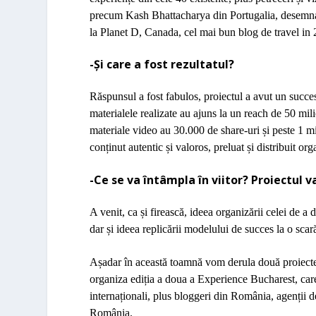
precum Kash Bhattacharya din Portugalia, desemna
la Planet D, Canada, cel mai bun blog de travel in 20
-Și care a fost rezultatul?
R
ă
spunsul a fost fabulos,
proiectul a avut un
succes
materialele realizate au ajuns la un reach de 50 mili
materiale video au 30.000 de share-uri și peste 1 mil
conținut autentic și valoros, preluat și distribuit org
-Ce se va întâmpla în viitor? Proiectul 
A venit, ca
ș
i fireasc
ă
, ideea organiz
ă
rii celei de a 
dar
ș
i ideea replic
ă
rii modelului de succes la o scar
A
ș
adar
î
n această toamnă vom derula două proiecte
organiza edi
ț
ia a doua a Experience Bucharest, care
interna
ț
ionali, plus bloggeri din Rom
â
nia, agen
ț
ii 
Rom
â
nia.