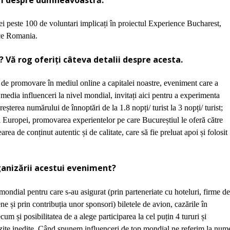
cei peste 100 de voluntari implica
ț
i
î
n proiectul Experience Bucharest,
ce Romania.
 Vă rog oferiți câteva detalii despre acesta.
t de promovare
î
n mediul online a capitalei noastre, eveniment care a
 media influenceri la nivel mondial, invita
ț
i aici pentru a experimenta
cre
ș
terea num
ă
rului de
î
nnopt
ă
ri de la 1.8 nop
ț
i/ turist la 3 nop
ț
i/ turist;
l Europei, promovarea experientelor pe care Bucureștiul le oferă către
rearea de con
ț
inut autentic
ș
i de calitate, care s
ă
fie preluat apoi
ș
i folosit
ganizării acestui eveniment?
 mondial pentru care s-au asigurat (prin parteneriate cu hoteluri, firme d
iene
ș
i prin contribu
ț
ia unor sponsori) biletele de avion, caz
ă
rile
î
n
precum
ș
i posibilitatea de a alege participarea la cel pu
ț
in 4 tururi
ș
i
izite inedite. Când spunem influenceri de top mondial ne referim la num