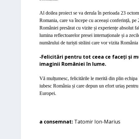
Al doilea proiect se va derula î
n perioada 23 octomb
Romania, care va începe cu aceea
ș
i conferin
ță
, pe
României presărat cu vizite și experiențe absolut f
lumina reflectoarelor presei internaționale și a zecil
numărului de turiști străini care vor vizita România 
-Felicitări pentru tot ceea ce faceți și
imaginii României în lume.
Vă mulțumesc, felicitările le merită din plin echi
iubesc România și care depun un efort uriaș pentru a 
Europei.
a consemnat:
Tatomir Ion-Marius