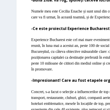
Numele meu este Cecilia Enache
ș
i sunt unul din 
care va fi urmat,
î
n aceast
ă
toamn
ă
,
ș
i de Experien
-Ce este proiectul Experience Bucharest?
Experience Bucharest este
cel mai mare evenimen
reunit,
î
n luna mai a acestui an, peste 100 de social
Bucure
ș
tiul, cu c
â
teva obiective m
ă
surabile clare: 
pozi
ț
ionarea capitalei ca destina
ț
ie preferat
ă
î
n estu
peste 10 milioane de cititori din mediul online și c
î
n promovare
.
-Impresionant! Care au fost etapele or
Concret, s-a facut o selec
ț
ie a influencerilor de top
transport, restaurante, cluburi, ghizi, companii aer
hoteluri emblematice, mesele
î
n loca
ț
iile de top, 
experien
ț
e din cele 40 existente, plus petreceri
ș
i v