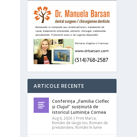
ARTICOLE RECENTE
Conferința „Familia Cioflec
și Clujul” susținută de
istoricul Luminița Cornea
Aug 6, 2026
|
Print Marca
,
Români de langă noi
,
Romani de
pretutindeni
,
Români în lume