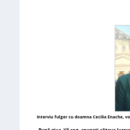
Interviu fulger cu
doamna Cecilia Enache, vo
-Bun
ă
ziua. V
ă
rog
, spuneți câteva lucr