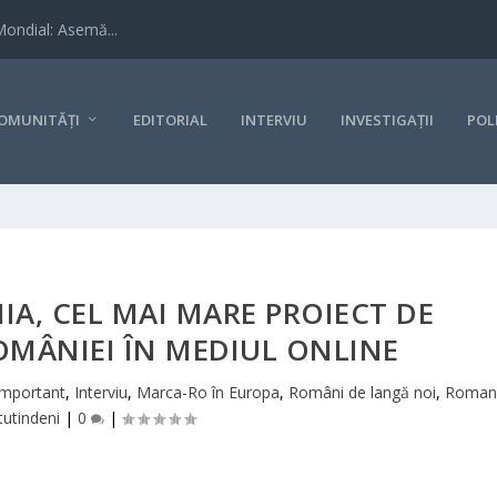
Mondial: Asemă...
OMUNITĂȚI
EDITORIAL
INTERVIU
INVESTIGAȚII
POL
A, CEL MAI MARE PROIECT DE
MÂNIEI ÎN MEDIUL ONLINE
Important
,
Interviu
,
Marca-Ro în Europa
,
Români de langă noi
,
Roman
tutindeni
|
0
|