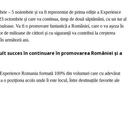
rie – 5 noiembrie și va fi reprezentat de prima edi
ț
ie a Experience
 23 octombrie și care va continua, timp de două săptămâni, cu un tur al
abuloase.
Va fi o promovare fantastică a României, care o va așeza în
or de milioane de cititori și cu siguranță va contribui la creșterea
în următorii ani.
 mult succes în continuare în promovarea României și a
pa Experience Romania formată 100% din voluntari care cu adevărat
o poziționa acolo unde îi este locul, între destinațiile favorite ale