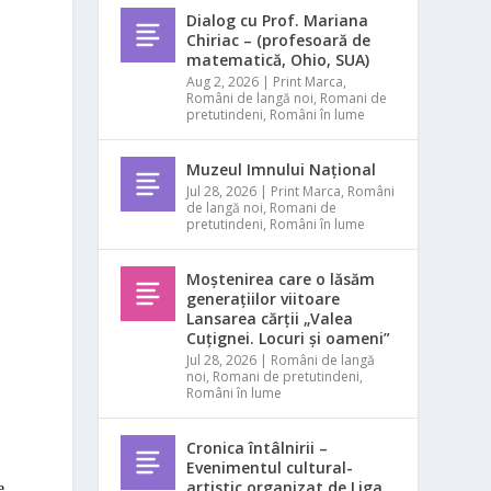
Dialog cu Prof. Mariana
Chiriac – (profesoară de
matematică, Ohio, SUA)
Aug 2, 2026
|
Print Marca
,
Români de langă noi
,
Romani de
pretutindeni
,
Români în lume
Muzeul Imnului Național
Jul 28, 2026
|
Print Marca
,
Români
de langă noi
,
Romani de
pretutindeni
,
Români în lume
Moștenirea care o lăsăm
generațiilor viitoare
Lansarea cărții „Valea
Cuțignei. Locuri și oameni”
Jul 28, 2026
|
Români de langă
noi
,
Romani de pretutindeni
,
Români în lume
e
Cronica întâlnirii –
Evenimentul cultural-
artistic organizat de Liga
e