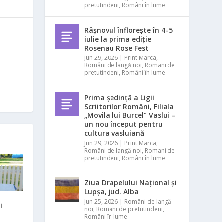
pretutindeni
,
Români în lume
Râșnovul înflorește în 4–5
iulie la prima ediție
Rosenau Rose Fest
Jun 29, 2026
|
Print Marca
,
Români de langă noi
,
Romani de
pretutindeni
,
Români în lume
Prima ședință a Ligii
Scriitorilor Români, Filiala
„Movila lui Burcel” Vaslui –
un nou început pentru
cultura vasluiană
Jun 29, 2026
|
Print Marca
,
Români de langă noi
,
Romani de
pretutindeni
,
Români în lume
Ziua Drapelului Național și
Lupșa, jud. Alba
Jun 25, 2026
|
Români de langă
i
noi
,
Romani de pretutindeni
,
Români în lume