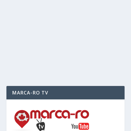
DEPARTAMENTULUI PENTRU ROMÂNII DE
PRETUTINDENI
Posted by
Cristi Bucur
|
Nov 25, 2021
|
Comunități
,
Important
,
Marca-Ro în Europa
,
Români de langă noi
,
Romani de
pretutindeni
,
Români în lume
|
Început în decembrie 2019, procesul pe care Asociația
jurnaliștilor români de pretutindeni (AJRP)...
READ MORE
MARCA-RO TV