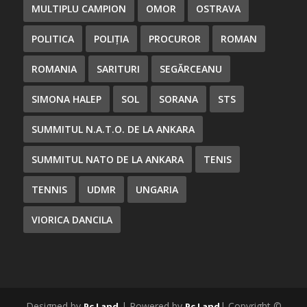
MULTIPLU CAMPION
OMOR
OSTRAVA
POLITICA
POLIȚIA
PROCUROR
ROMAN
ROMANIA
SARITURI
SEGĂRCEANU
SIMONA HALEP
SOL
SORANA
STS
SUMMITUL N.A.T.O. DE LA ANKARA
SUMMITUL NATO DE LA ANKARA
TENIS
TENNIS
UDMR
UNGARIA
VIORICA DANCILA
Designed by
| Powered by
| Copyright ©
Pc Land
Pc Land