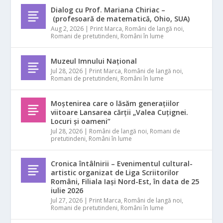
Dialog cu Prof. Mariana Chiriac –
(profesoară de matematică, Ohio, SUA)
Aug 2, 2026
|
Print Marca
,
Români de langă noi
,
Romani de pretutindeni
,
Români în lume
Muzeul Imnului Național
Jul 28, 2026
|
Print Marca
,
Români de langă noi
,
Romani de pretutindeni
,
Români în lume
Moștenirea care o lăsăm generațiilor
viitoare Lansarea cărții „Valea Cuțignei.
Locuri și oameni”
Jul 28, 2026
|
Români de langă noi
,
Romani de
pretutindeni
,
Români în lume
Cronica întâlnirii – Evenimentul cultural-
artistic organizat de Liga Scriitorilor
Români, Filiala Iași Nord-Est, în data de 25
iulie 2026
Jul 27, 2026
|
Print Marca
,
Români de langă noi
,
Romani de pretutindeni
,
Români în lume