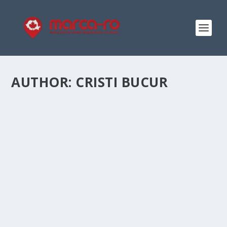
AUTHOR:
CRISTI BUCUR
INTERNAȚIONALA
SOCIALISTĂ ȘI GLOBALISMUL
MONDIAL: ASEMĂNĂRI,
DEOSEBIRI ȘI LEGĂTURI ISTORICE
Posted by
Cristi Bucur
|
Dec 17, 2024
|
Editorial
,
Politică
|
De la sfârșitul secolului al XIX-lea și până în prezent,
ideologiile și mișcările globale au jucat...
READ MORE