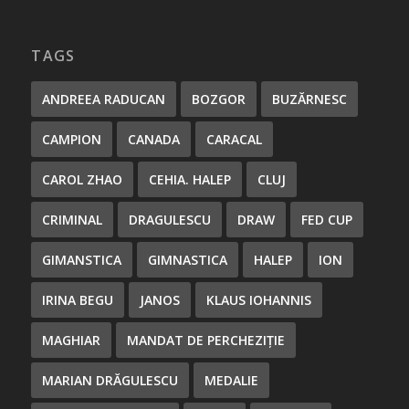
TAGS
ANDREEA RADUCAN
BOZGOR
BUZĂRNESC
CAMPION
CANADA
CARACAL
CAROL ZHAO
CEHIA. HALEP
CLUJ
CRIMINAL
DRAGULESCU
DRAW
FED CUP
GIMANSTICA
GIMNASTICA
HALEP
ION
IRINA BEGU
JANOS
KLAUS IOHANNIS
MAGHIAR
MANDAT DE PERCHEZIȚIE
MARIAN DRĂGULESCU
MEDALIE