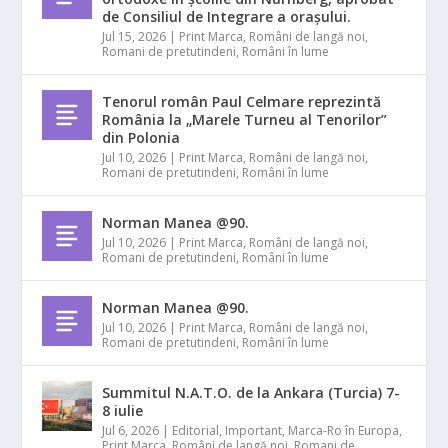
de Consiliul de Integrare a orașului.
Jul 15, 2026
|
Print Marca
,
Români de langă noi
,
Romani de pretutindeni
,
Români în lume
Tenorul român Paul Celmare reprezintă
România la „Marele Turneu al Tenorilor”
din Polonia
Jul 10, 2026
|
Print Marca
,
Români de langă noi
,
Romani de pretutindeni
,
Români în lume
Norman Manea @90.
Jul 10, 2026
|
Print Marca
,
Români de langă noi
,
Romani de pretutindeni
,
Români în lume
Norman Manea @90.
Jul 10, 2026
|
Print Marca
,
Români de langă noi
,
Romani de pretutindeni
,
Români în lume
Summitul N.A.T.O. de la Ankara (Turcia) 7-
8 iulie
Jul 6, 2026
|
Editorial
,
Important
,
Marca-Ro în Europa
,
Print Marca
,
Români de langă noi
,
Romani de