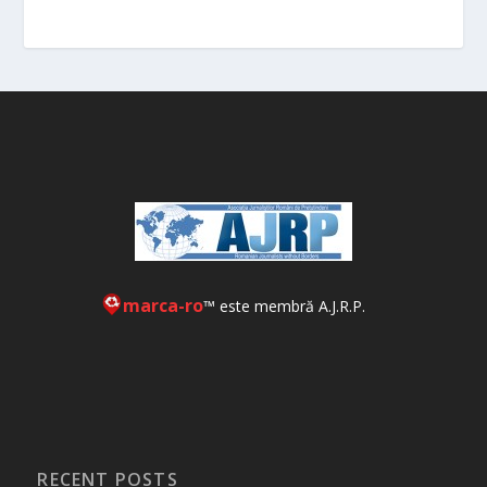
marca-ro
™ este membră A.J.R.P.
RECENT POSTS