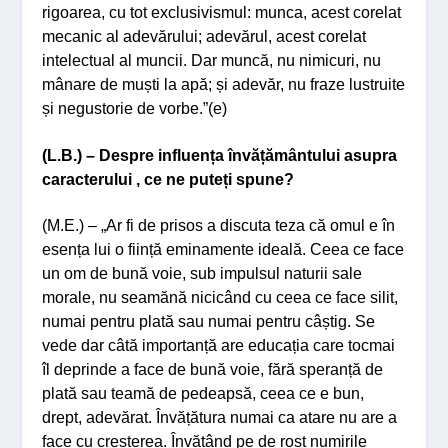
rigoarea, cu tot exclusivismul: munca, acest corelat
mecanic al adevărului; adevărul, acest corelat
intelectual al muncii. Dar muncă, nu nimicuri, nu
mânare de muști la apă; și adevăr, nu fraze lustruite
și negustorie de vorbe.”(e)
(L.B.) – Despre influența învățământului asupra
caracterului , ce ne puteți spune?
(M.E.) – „Ar fi de prisos a discuta teza că omul e în
esența lui o ființă eminamente ideală. Ceea ce face
un om de bună voie, sub impulsul naturii sale
morale, nu seamănă nicicând cu ceea ce face silit,
numai pentru plată sau numai pentru câștig. Se
vede dar câtă importanță are educația care tocmai
îl deprinde a face de bună voie, fără speranță de
plată sau teamă de pedeapsă, ceea ce e bun,
drept, adevărat. Învățătura numai ca atare nu are a
face cu creșterea. Învățând pe de rost numirile