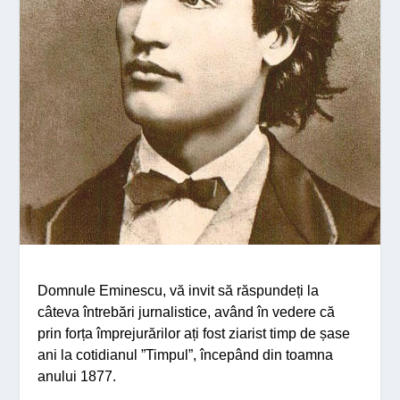
Domnule Eminescu, v
ă invit să răspundeți la
câteva întrebări jurnalistice, având în vedere că
prin forța împrejurărilor ați fost ziarist timp de șase
ani la cotidianul ”Timpul”, începând din toamna
anului 1877.