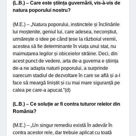
(L.B.) – Care este știința guvernării, vis-à-vis de
natura poporului nostru?
(M.E.) – „Natura poporului, instinctele și înclinările
lui moștenite, geniul lui, care adesea, neconștiut,
urmărește o idee pe când țese la războiul vremii,
acestea să fie determinante în viața unui stat, nu
maimuțarea legilor și obiceielor străine. Deci, din
acest punct de vedere, arta de-a guverna e știința
de-a ne adapta naturii poporului, a surprinde
oarecum stadiul de dezvoltare în care se află și a-l
face să meargă liniștit și cu mai mare siguranță pe
calea pe care-a apucat.”(d)
(L.B.) – Ce soluție ar fi contra tuturor relelor din
România?
(M.E.) – „Un singur remediu există în adevăr în
contra acestor rele, dar trebuie aplicat cu toată