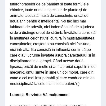
tuturor orașelor de pe pământ și toate formulele
chimice, toate numele speciilor de plante și de
animale, această masă de cunoștințe, oricât de
nouă ar fi pentru o inteligență, n-o fac nici mai
iubitoare de adevăr, nici îndemânatică de a judeca
și de a distinge drept de strâmb. Învățătura consistă
în mulțimea celor știute, cultura în multilateralitatea
cunoștințelor, creșterea nu consistă nici într-una,
nici într-alta. Ea consistă în influența continuă pe
care o au lucrurile învățate asupra caracterului și în
disciplinarea inteligenței. Când aceste două
lipsesc, oricât de multe și-ar fi aproriat capul în mod
mecanic, omul simte în sine un gol moral, care din
toate e cel mai insuportabil și care conduce mintea
nedisciplinată la cele mai triste abateri.”(f)
Lucreția Berzintu: Vă mulțumesc!