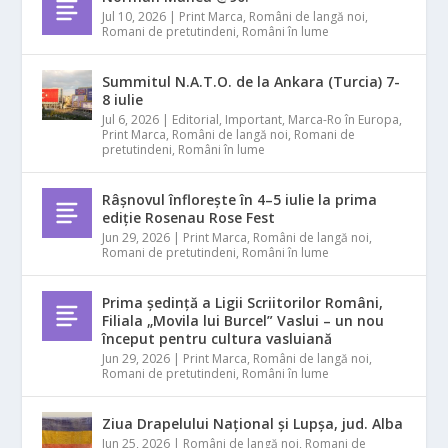
Jul 10, 2026
|
Print Marca
,
Români de langă noi
,
Romani de pretutindeni
,
Români în lume
Summitul N.A.T.O. de la Ankara (Turcia) 7-
8 iulie
Jul 6, 2026
|
Editorial
,
Important
,
Marca-Ro în Europa
,
Print Marca
,
Români de langă noi
,
Romani de
pretutindeni
,
Români în lume
Râșnovul înflorește în 4–5 iulie la prima
ediție Rosenau Rose Fest
Jun 29, 2026
|
Print Marca
,
Români de langă noi
,
Romani de pretutindeni
,
Români în lume
Prima ședință a Ligii Scriitorilor Români,
Filiala „Movila lui Burcel” Vaslui – un nou
început pentru cultura vasluiană
Jun 29, 2026
|
Print Marca
,
Români de langă noi
,
Romani de pretutindeni
,
Români în lume
Ziua Drapelului Național și Lupșa, jud. Alba
Jun 25, 2026
|
Români de langă noi
,
Romani de