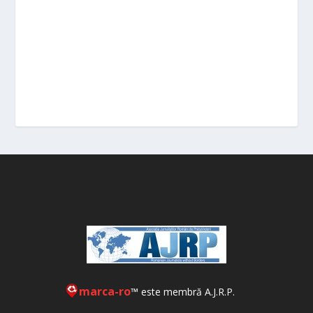
marca-ro
™ este membră A.J.R.P.