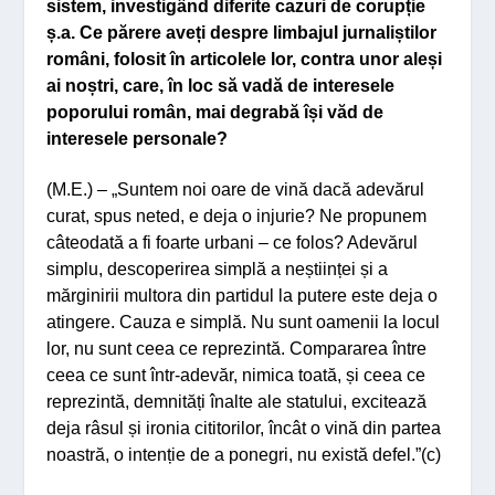
sistem, investigând diferite cazuri de corupție
ș.a. Ce părere aveți despre limbajul jurnaliștilor
români, folosit în articolele lor, contra unor aleși
ai noștri, care, în loc să vadă de interesele
poporului român, mai degrabă își văd de
interesele personale?
(M.E.) – „Suntem noi oare de vină dacă adevărul
curat, spus neted, e deja o injurie? Ne propunem
câteodată a fi foarte urbani – ce folos? Adevărul
simplu, descoperirea simplă a neștiinței și a
mărginirii multora din partidul la putere este deja o
atingere. Cauza e simplă. Nu sunt oamenii la locul
lor, nu sunt ceea ce reprezintă. Compararea între
ceea ce sunt într-adevăr, nimica toată, și ceea ce
reprezintă, demnități înalte ale statului, excitează
deja râsul și ironia cititorilor, încât o vină din partea
noastră, o intenție de a ponegri, nu există defel.”(c)