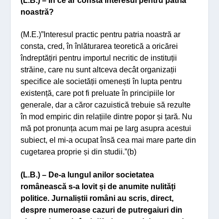
(L.B.) – În ce ar consta interesul pentru patria
noastră?
(M.E.)”Interesul practic pentru patria noastră ar
consta, cred, în înlăturarea teoretică a oricărei
îndreptățiri pentru importul necritic de instituții
străine, care nu sunt altceva decât organizații
specifice ale societății omenești în lupta pentru
existență, care pot fi preluate în principiile lor
generale, dar a căror cazuistică trebuie să rezulte
în mod empiric din relațiile dintre popor și țară. Nu
mă pot pronunța acum mai pe larg asupra acestui
subiect, el mi-a ocupat însă cea mai mare parte din
cugetarea proprie și din studii.”(b)
(L.B.) – De-a lungul anilor societatea
românească s-a lovit și de anumite nulități
politice. Jurnaliștii români au scris, direct,
despre numeroase cazuri de putregaiuri din