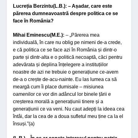
Lucreția Berzintu(L.B.): – Așadar, care este
părerea dumneavoastră despre politica ce se
face în România?
Mihai Eminescu(M.E.):
– „Părerea mea
individuală, în care nu oblig pe nimeni de-a crede,
e că politica ce se face azi în România și dintr-o
parte și dintr-alta e o politică necoaptă, căci pentru
adevărata și deplina înțelegere a instituțiilor
noastre de azi ne trebuie o generațiune ce-avem
de-a o crește de-acu-nainte. Eu las lumea ca să
meargă cum îi place dumisale – misiunea
oamenilor ce vor din adâncul lor binele țării e
creșterea morală a generațiunii tinere și a
generațiunii ce va veni.
Nu caut adepți la ideea cea
întâi, dar la cea de a doua sufletul meu ține ca la el
însuși.”(a)