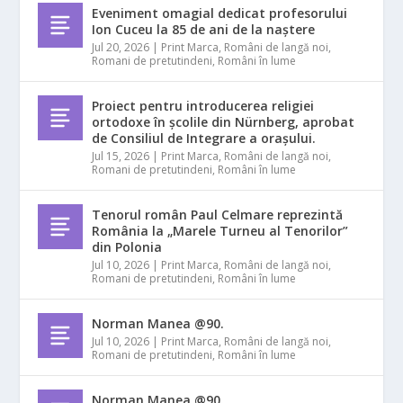
Eveniment omagial dedicat profesorului
Ion Cuceu la 85 de ani de la naștere
Jul 20, 2026
|
Print Marca
,
Români de langă noi
,
Romani de pretutindeni
,
Români în lume
Proiect pentru introducerea religiei
ortodoxe în școlile din Nürnberg, aprobat
de Consiliul de Integrare a orașului.
Jul 15, 2026
|
Print Marca
,
Români de langă noi
,
Romani de pretutindeni
,
Români în lume
Tenorul român Paul Celmare reprezintă
România la „Marele Turneu al Tenorilor”
din Polonia
Jul 10, 2026
|
Print Marca
,
Români de langă noi
,
Romani de pretutindeni
,
Români în lume
Norman Manea @90.
Jul 10, 2026
|
Print Marca
,
Români de langă noi
,
Romani de pretutindeni
,
Români în lume
Norman Manea @90.