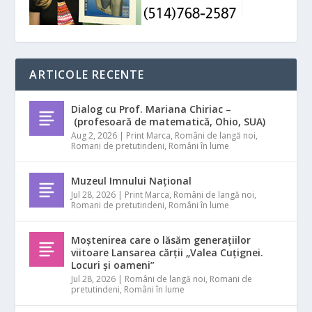
ARTICOLE RECENTE
Dialog cu Prof. Mariana Chiriac –
(profesoară de matematică, Ohio, SUA)
Aug 2, 2026
|
Print Marca
,
Români de langă noi
,
Romani de pretutindeni
,
Români în lume
Muzeul Imnului Național
Jul 28, 2026
|
Print Marca
,
Români de langă noi
,
Romani de pretutindeni
,
Români în lume
Moștenirea care o lăsăm generațiilor
viitoare Lansarea cărții „Valea Cuțignei.
Locuri și oameni”
Jul 28, 2026
|
Români de langă noi
,
Romani de
pretutindeni
,
Români în lume