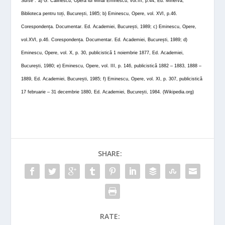
Surse :
a) G. Călinescu, Opera lui Mihai Eminescu, vol.III, p.44, Ed. Minerva,
Biblioteca pentru toți, București, 1985; b) Eminescu, Opere, vol.
XVI, p.46.
Corespondența. Documentar. Ed. Academiei, București, 1989; c) Eminescu, Opere,
vol.XVI, p.46. Corespondența. Documentar. Ed. Academiei, București, 1989; d)
Eminescu, Opere, vol. X, p. 30, publicistică 1 noiembrie 1877, Ed.
Academiei,
București, 1980; e) Eminescu, Opere, vol. III, p. 146, publicistică 1882 – 1883, 1888 –
1889, Ed. Academiei, București, 1985; f) Eminescu, Opere, vol. XI, p. 307, publicistică
17 februarie – 31 decembrie 1880, Ed. Academiei, București, 1984. (Wikipedia.org)
SHARE:
RATE: