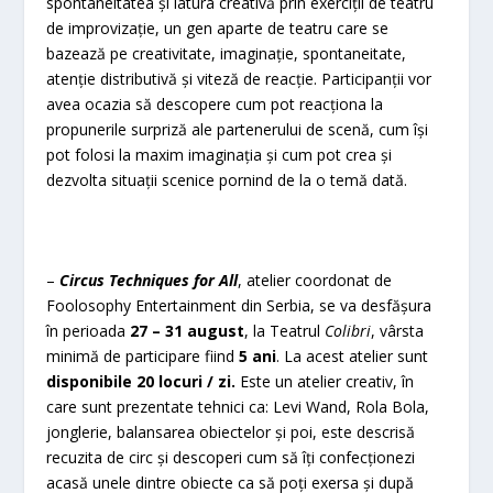
spontaneitatea și latura creativă prin exerciții de teatru
de improvizație, un gen aparte de teatru care se
bazează pe creativitate, imaginație, spontaneitate,
atenție distributivă și viteză de reacție. Participanții vor
avea ocazia să descopere cum pot reacționa la
propunerile surpriză ale partenerului de scenă, cum își
pot folosi la maxim imaginația și cum pot crea și
dezvolta situații scenice pornind de la o temă dată.
–
Circus Techniques for All
, atelier coordonat de
Foolosophy Entertainment din Serbia, se va desfășura
în perioada
27 – 31 august
, la Teatrul
Colibri
, vârsta
minimă de participare fiind
5 ani
. La acest atelier sunt
disponibile 20 locuri / zi.
Este un atelier creativ, în
care sunt prezentate tehnici ca: Levi Wand, Rola Bola,
jonglerie, balansarea obiectelor și poi, este descrisă
recuzita de circ și descoperi cum să îți confecționezi
acasă unele dintre obiecte ca să poți exersa și după