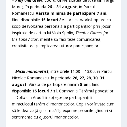
–
Play and Grow
, coord. Universitatea de Arte din Târgu
Mureș, în perioada
26 – 31 august
, în Parcul
Romanescu.
Vârsta minimă de participare 7 ani,
fiind disponibile
15 locuri / zi.
Acest workshop are ca
scop dezvoltarea personală a participanților prin jocuri
inspirate de cartea lui Viola Spolin,
Theater Games for
the Lone Actor
, menite să faciliteze comunicarea,
creativitatea și implicarea tuturor participanților.
–
Micul marionetist
,
între orele 11:00 – 13:00, în Parcul
Nicolae Romanescu, în
perioada
26, 27, 28, 30, 31
august
. Vârsta de participare minim
5 ani
, fiind
disponibile
15 locuri / zi.
Compania Tărâmul poveștilor
– Dollo din Arad îi însoțește pe participanți în
miraculosul tărâm al marionetelor. Copiii vor învăța cum
să le dea viață și cum să își exprime propriile gânduri și
sentimente cu ajutorul marionetelor.