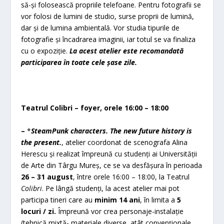
să-și folosească propriile telefoane. Pentru fotografii se
vor folosi de lumini de studio, surse proprii de lumină,
dar și de lumina ambientală. Vor studia tipurile de
fotografie și încadrarea imaginii, iar totul se va finaliza
cu o expoziție.
La acest atelier este recomandată
participarea în toate cele șase zile.
Teatrul Colibri – foyer, orele 16:00 – 18:00
–
*
SteamPunk characters. The new future history is
the present.
, atelier coordonat de scenografa Alina
Herescu și realizat împreună cu studenți ai Universității
de Arte din Târgu Mureș, ce se va desfășura în perioada
26 – 31 august
, între orele 16:00 – 18:00, la Teatrul
Colibri
. Pe lângă studenți, la acest atelier mai pot
participa tineri care au
minim 14 ani
, în limita a
5
locuri / zi.
Împreună vor crea personaje-instalație
(tehnică mixtă- materiale diverse, atât convenționale,