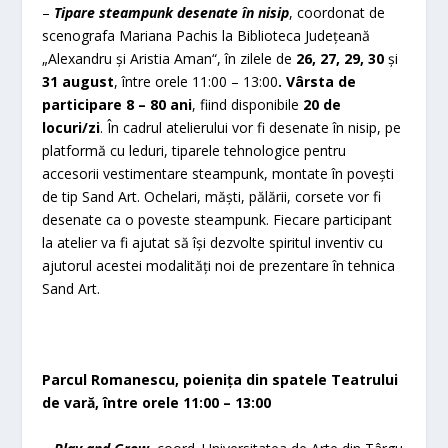
–
Tipare steampunk desenate în nisip
, coordonat de
scenografa Mariana Pachis la Biblioteca Județeană
„Alexandru și Aristia Aman“, în zilele de
26, 27, 29, 30
și
31 august
, între orele 11:00 – 13:00
.
Vârsta de
participare 8 – 80 ani
, fiind disponibile
20 de
locuri/zi
. În cadrul atelierului vor fi desenate în nisip, pe
platformă cu leduri, tiparele tehnologice pentru
accesorii vestimentare steampunk, montate în povești
de tip Sand Art. Ochelari, măști, pălării, corsete vor fi
desenate ca o poveste steampunk. Fiecare participant
la atelier va fi ajutat să își dezvolte spiritul inventiv cu
ajutorul acestei modalități noi de prezentare în tehnica
Sand Art.
Parcul Romanescu, poienița din spatele Teatrului
de vară, între orele 11:00 – 13:00