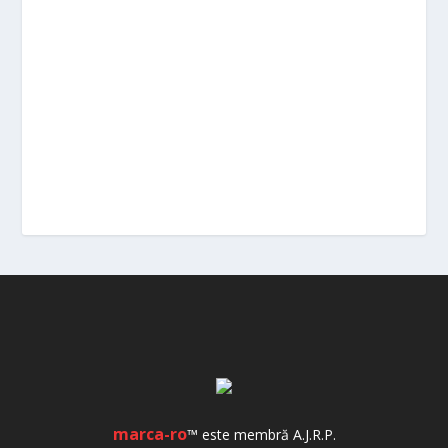
marca-ro
™ este membră A.J.R.P.