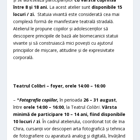
între 8 și 18 ani.
La acest atelier sunt
disponibile 15
locuri / zi.
Statuia vivantă este considerată cea mai
complexă formă de manifestare teatrală stradală.
Atelierul le propune copiilor și adolescenților să
descopere principiile de bază ale biomecanicii statuii
vivante și să construiască mici povești cu ajutorul
principiilor de mișcare, atitudine și de expresivitate
corporală.
Teatrul Colibri – foyer, orele 14:00 – 16:00
– *
Fotografia copiilor,
în perioada
26 – 31 august
,
între
orele 14:00 – 16:00
, la Teatrul
Colibri
.
Vârsta
minimă de participare 10 – 14 ani, fiind disponibile
10 locuri / zi
. În cadrul atelierului, coordonat tot de Ina
Chira, cursanții vor descoperi arta fotografică și tehnica
de fotografiere cu aparatură analog și digitală, învățând