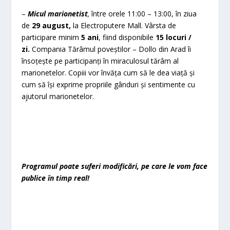
–
Micul marionetist
,
între orele 11:00 – 13:00, în ziua
de
29 august,
la Electroputere Mall. Vârsta de
participare minim
5 ani
, fiind disponibile
15 locuri /
zi.
Compania Tărâmul poveștilor – Dollo din Arad îi
însoțește pe participanți în miraculosul tărâm al
marionetelor. Copiii vor învăța cum să le dea viață și
cum să își exprime propriile gânduri și sentimente cu
ajutorul marionetelor.
Programul poate suferi modificări, pe care le vom face
publice în timp real!