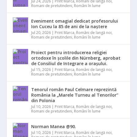
Jul 24, 2026
|
Print Marca
,
Români de langă noi
,
Romani de pretutindeni
,
Români în lume
Eveniment omagial dedicat profesorului
Ion Cuceu la 85 de ani de la naștere
Jul 20, 2026
|
Print Marca
,
Români de langă noi
,
Romani de pretutindeni
,
Români în lume
Proiect pentru introducerea religiei
ortodoxe în școlile din Nürnberg, aprobat
de Consiliul de Integrare a orașului.
Jul 15, 2026
|
Print Marca
,
Români de langă noi
,
Romani de pretutindeni
,
Români în lume
Tenorul român Paul Celmare reprezintă
România la „Marele Turneu al Tenorilor”
din Polonia
Jul 10, 2026
|
Print Marca
,
Români de langă noi
,
Romani de pretutindeni
,
Români în lume
Norman Manea @90.
Jul 10, 2026
|
Print Marca
,
Români de langă noi
,