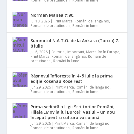
Romani de pretutindeni
,
Români în lume
Norman Manea @90.
Jul 10, 2026
|
Print Marca
,
Români de langă noi
,
Romani de pretutindeni
,
Români în lume
Summitul N.A.T.O. de la Ankara (Turcia) 7-
8 iulie
Jul 6, 2026
|
Editorial
,
Important
,
Marca-Ro în Europa
,
Print Marca
,
Români de langă noi
,
Romani de
pretutindeni
,
Români în lume
Râșnovul înflorește în 4–5 iulie la prima
ediție Rosenau Rose Fest
Jun 29, 2026
|
Print Marca
,
Români de langă noi
,
Romani de pretutindeni
,
Români în lume
Prima ședință a Ligii Scriitorilor Români,
Filiala „Movila lui Burcel” Vaslui – un nou
început pentru cultura vasluiană
Jun 29, 2026
|
Print Marca
,
Români de langă noi
,
Romani de pretutindeni
,
Români în lume