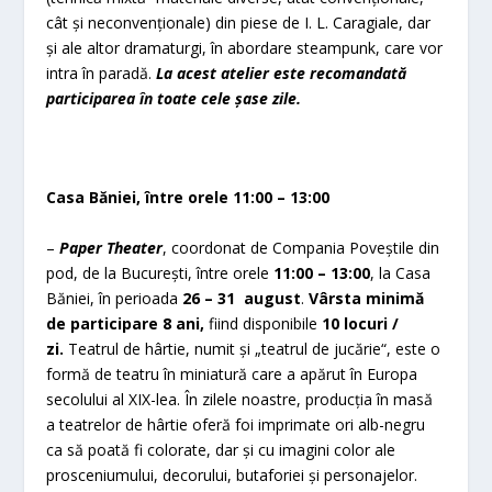
cât și neconvenționale) din piese de I. L. Caragiale, dar
și ale altor dramaturgi, în abordare steampunk, care vor
intra în paradă.
La acest atelier este recomandată
participarea în toate cele șase zile.
Casa Băniei, între orele 11:00 – 13:00
–
Paper Theater
, coordonat de Compania Poveștile din
pod, de la București, între orele
11:00 – 13:00
, la Casa
Băniei, în perioada
26 – 31 august
.
Vârsta minimă
de participare 8 ani,
fiind disponibile
10 locuri /
zi.
Teatrul de hârtie, numit și „teatrul de jucărie“, este o
formă de teatru în miniatură care a apărut în Europa
secolului al XIX-lea. În zilele noastre, producția în masă
a teatrelor de hârtie oferă foi imprimate ori alb-negru
ca să poată fi colorate, dar și cu imagini color ale
prosceniumului, decorului, butaforiei și personajelor.