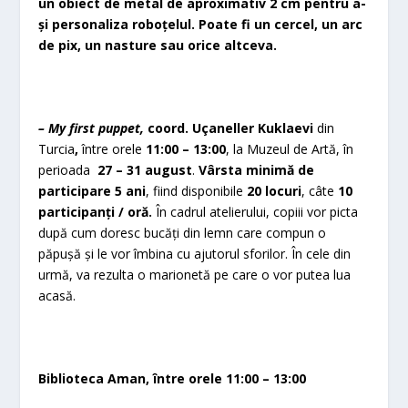
un obiect de metal de aproximativ 2 cm pentru a-
și personaliza roboțelul. Poate fi un cercel, un arc
de pix, un nasture sau orice altceva.
– My first puppet,
coord. Uçaneller Kuklaevi
din
Turcia
,
între orele
11:00 – 13:00
, la Muzeul de Artă, în
perioada
27 – 31 august
.
Vârsta
minimă de
participare 5 ani
, fiind disponibile
20 locuri
, câte
10
participanți / oră.
În cadrul atelierului, copiii vor picta
după cum doresc bucăți din lemn care compun o
păpușă și le vor îmbina cu ajutorul sforilor. În cele din
urmă, va rezulta o marionetă pe care o vor putea lua
acasă.
Biblioteca Aman, între orele 11:00 – 13:00