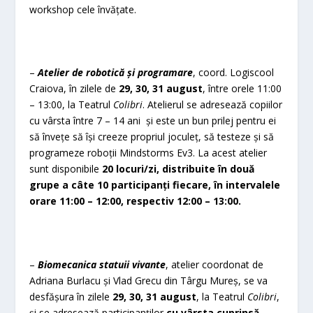
workshop cele învățate.
–
Atelier de robotică și programare
, coord. Logiscool
Craiova, în zilele de
29, 30, 31 august
, între orele 11:00
– 13:00, la Teatrul
Colibri
. Atelierul se adresează copiilor
cu vârsta între 7 – 14 ani și este un bun prilej pentru ei
să învețe să își creeze propriul joculeț, să testeze și să
programeze roboții Mindstorms Ev3. La acest atelier
sunt disponibile
20 locuri/zi, distribuite în două
grupe a câte 10 participanți fiecare, în intervalele
orare 11:00 – 12:00, respectiv 12:00 – 13:00.
–
Biomecanica statuii vivante
, atelier coordonat de
Adriana Burlacu și Vlad Grecu din Târgu Mureș, se va
desfășura în zilele
29, 30, 31 august
, la Teatrul
Colibri
,
și se adresează participanților
cu vârsta cuprinsă