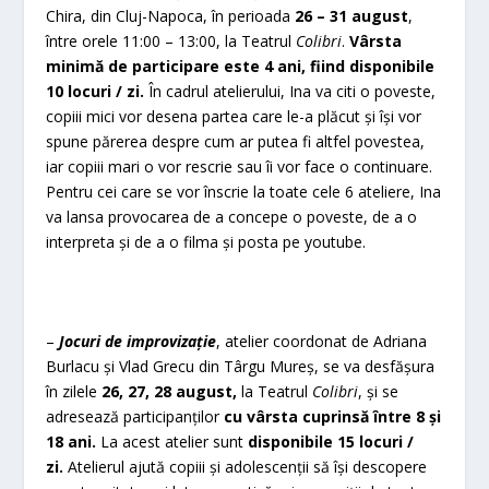
Chira, din Cluj-Napoca, în perioada
26 – 31 august
,
între orele 11:00 – 13:00, la Teatrul
Colibri
.
Vârsta
minimă de participare este 4 ani, fiind disponibile
10 locuri / zi.
În cadrul atelierului, Ina va citi o poveste,
copiii mici vor desena partea care le-a plăcut și își vor
spune părerea despre cum ar putea fi altfel povestea,
iar copiii mari o vor rescrie sau îi vor face o continuare.
Pentru cei care se vor înscrie la toate cele 6 ateliere, Ina
va lansa provocarea de a concepe o poveste, de a o
interpreta și de a o filma și posta pe youtube.
–
Jocuri de improvizație
, atelier coordonat de Adriana
Burlacu și Vlad Grecu din Târgu Mureș, se va desfășura
în zilele
26, 27, 28 august,
la Teatrul
Colibri
, și se
adresează participanților
cu vârsta cuprinsă între 8 și
18 ani.
La acest atelier sunt
disponibile 15 locuri /
zi.
Atelierul ajută copiii și adolescenții să își descopere