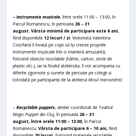
–
Instrumente muzicale
, între orele 11:00 – 13:00, în
Parcul Romanescu, în perioada
26 – 31
august.
Vârsta minimă de participare este 6 ani
,
fiind disponibile
12 locuri / zi
. Violonista Valentina
Coțofană îi învață pe copii să își creeze propriile
instrumente muzicale într-o manieră amuzantă,
folosind obiecte reciclabile (hârtie, carton, sticle de
plastic etc.), iar la finalul atelierului, îi vor acompania cu
diferite zgomote și sunete de percuție pe colegii și
totodată pe participanții de la atelierul
Micul marionetist
.
–
Recyclable puppets
, atelier coordonat de Teatrul
Magic Puppet
din Cluj, în perioada
26 – 31
august,
între orele 11:00 – 13:00
, în Parcul
Romanescu.
Vârsta de participare 6 – 10 ani,
fiind
disponibile
20 locuri.
Folosind materiale reciclabile,