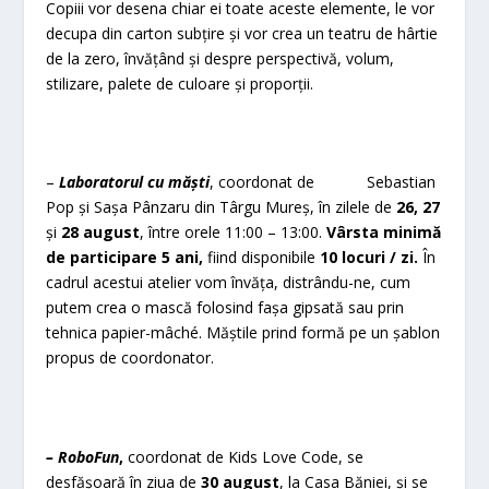
Copiii vor desena chiar ei toate aceste elemente, le vor
decupa din carton subțire și vor crea un teatru de hârtie
de la zero, învățând și despre perspectivă, volum,
stilizare, palete de culoare și proporții.
–
Laboratorul cu măști
, coordonat de Sebastian
Pop și Sașa Pânzaru din Târgu Mureș, în zilele de
26, 27
și
28 august
, între orele 11:00 – 13:00.
Vârsta minimă
de participare 5 ani,
fiind disponibile
10 locuri / zi.
În
cadrul acestui atelier vom învăța, distrându-ne, cum
putem crea o mască folosind fașa gipsată sau prin
tehnica papier-mâché. Măștile prind formă pe un șablon
propus de coordonator.
– RoboFun
,
coordonat de Kids Love Code, se
desfășoară în ziua de
30 august
, la Casa Băniei, și se