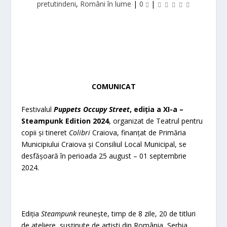
pretutindeni
,
Români în lume
|
0
|
COMUNICAT
Festivalul
Puppets Occupy Street
, ediția a XI-a –
Steampunk Edition 2024
, organizat de Teatrul pentru
copii și tineret
Colibri
Craiova, finanțat de Primăria
Municipiului Craiova și Consiliul Local Municipal, se
desfășoară în perioada 25 august – 01 septembrie
2024.
Ediția
Steampunk
reunește, timp de 8 zile, 20 de titluri
de ateliere, susținute de artiști din România, Serbia,