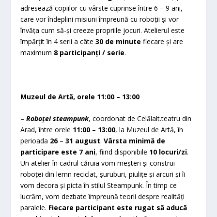
adresează copiilor cu vârste cuprinse între 6 – 9 ani,
care vor îndeplini misiuni împreună cu roboții și vor
învăța cum să-și creeze propriile jocuri. Atelierul este
împărțit în 4 serii a câte
30 de minute
fiecare și are
maximum
8 participanți / serie
.
Muzeul de Artă, orele 11:00 – 13:00
–
Roboței steampunk
, coordonat de Celălalt.teatru din
Arad, între orele
11:00 – 13:00
, la Muzeul de Artă, în
perioada
26
–
31 august
.
Vârsta minimă de
participare este 7 ani
, fiind disponibile
10 locuri/zi
.
Un atelier în cadrul căruia vom meșteri și construi
roboței din lemn reciclat, șuruburi, piulițe și arcuri și îi
vom decora și picta în stilul Steampunk. În timp ce
lucrăm, vom dezbate împreună teorii despre realități
paralele.
Fiecare participant este rugat să aducă