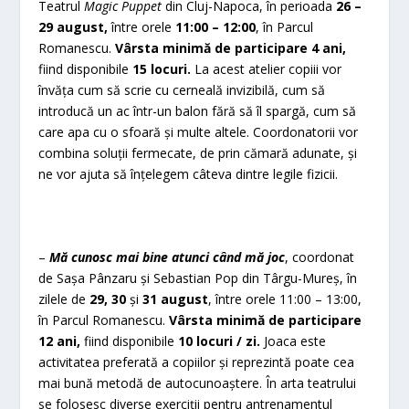
Teatrul
Magic Puppet
din Cluj-Napoca, în perioada
26 –
29 august,
între orele
11:00 – 12:00
, în Parcul
Romanescu.
Vârsta minimă de participare 4 ani,
fiind disponibile
15 locuri.
La acest atelier copiii vor
învăța cum să scrie cu cerneală invizibilă, cum să
introducă un ac într-un balon fără să îl spargă, cum să
care apa cu o sfoară și multe altele. Coordonatorii vor
combina soluții fermecate, de prin cămară adunate, și
ne vor ajuta să înțelegem câteva dintre legile fizicii.
–
Mă cunosc mai bine atunci când mă joc
, coordonat
de Sașa Pânzaru și Sebastian Pop din Târgu-Mureș, în
zilele de
29, 30
și
31 august
, între orele 11:00 – 13:00,
în Parcul Romanescu.
Vârsta minimă de participare
12 ani,
fiind disponibile
10 locuri / zi.
Joaca este
activitatea preferată a copiilor și reprezintă poate cea
mai bună metodă de autocunoaștere. În arta teatrului
se folosesc diverse exerciții pentru antrenamentul