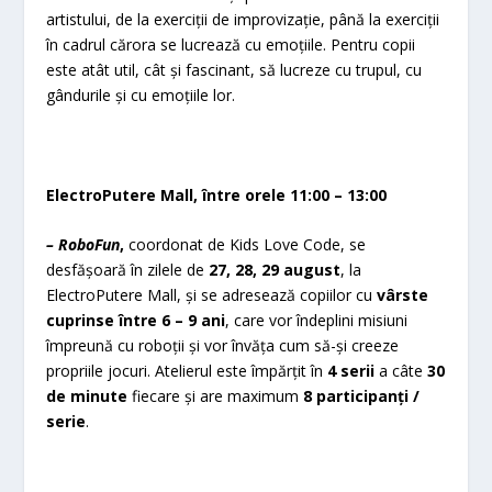
artistului, de la exerciții de improvizație, până la exerciții
în cadrul cărora se lucrează cu emoțiile. Pentru copii
este atât util, cât și fascinant, să lucreze cu trupul, cu
gândurile și cu emoțiile lor.
ElectroPutere Mall, între orele 11:00 – 13:00
– RoboFun
,
coordonat de Kids Love Code, se
desfășoară în zilele de
27, 28, 29 august
, la
ElectroPutere Mall, și se adresează copiilor cu
vârste
cuprinse între 6 – 9 ani
, care vor îndeplini misiuni
împreună cu roboții și vor învăța cum să-și creeze
propriile jocuri. Atelierul este împărțit în
4 serii
a câte
30
de minute
fiecare și are maximum
8 participanți /
serie
.