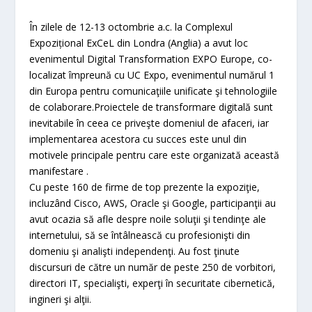
În zilele de 12-13 octombrie a.c. la Complexul
Expozițional ExCeL din Londra (Anglia) a avut loc
evenimentul Digital Transformation EXPO Europe, co-
localizat împreună cu UC Expo, evenimentul numărul 1
din Europa pentru comunicaţiile unificate şi tehnologiile
de colaborare.
Proiectele de transformare digitală sunt
inevitabile în ceea ce priveşte domeniul de afaceri, iar
implementarea acestora cu succes este unul din
motivele principale pentru care este organizată această
manifestare .
Cu peste 160 de firme de top prezente la expoziţie,
incluzând Cisco, AWS, Oracle şi Google, participanţii au
avut ocazia să afle despre noile soluţii şi tendinţe ale
internetului, să se întâlnească cu profesionişti din
domeniu şi analişti independenţi. Au fost ţinute
discursuri de către un număr de peste 250 de vorbitori,
directori IT, specialişti, experţi în securitate cibernetică,
ingineri şi alţii.