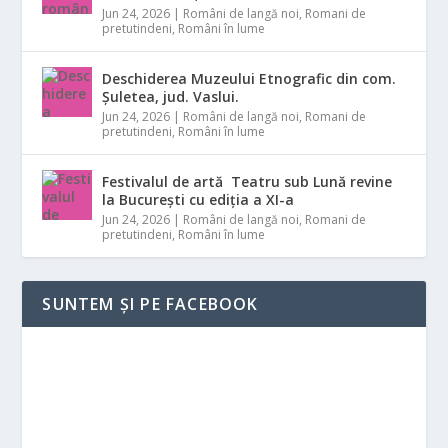
Jun 24, 2026
|
Români de langă noi
,
Romani de
pretutindeni
,
Români în lume
Deschiderea Muzeului Etnografic din com.
Șuletea, jud. Vaslui.
Jun 24, 2026
|
Români de langă noi
,
Romani de
pretutindeni
,
Români în lume
Festivalul de artă Teatru sub Lună revine
la București cu ediția a XI-a
Jun 24, 2026
|
Români de langă noi
,
Romani de
pretutindeni
,
Români în lume
SUNTEM ȘI PE FACEBOOK