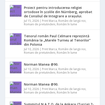
Proiect pentru introducerea religiei
ortodoxe în școlile din Nürnberg, aprobat
de Consiliul de Integrare a orașului.
Jul 15, 2026
|
Print Marca
,
Români de langă noi
,
Romani de pretutindeni
,
Români în lume
Tenorul român Paul Celmare reprezintă
România la „Marele Turneu al Tenorilor”
din Polonia
Jul 10, 2026
|
Print Marca
,
Români de langă noi
,
Romani de pretutindeni
,
Români în lume
Norman Manea @90.
Jul 10, 2026
|
Print Marca
,
Români de langă noi
,
Romani de pretutindeni
,
Români în lume
Norman Manea @90.
Jul 10, 2026
|
Print Marca
,
Români de langă noi
,
Romani de pretutindeni
,
Români în lume
Summitul N.A.T.O. de la Ankara (Turcia) 7-