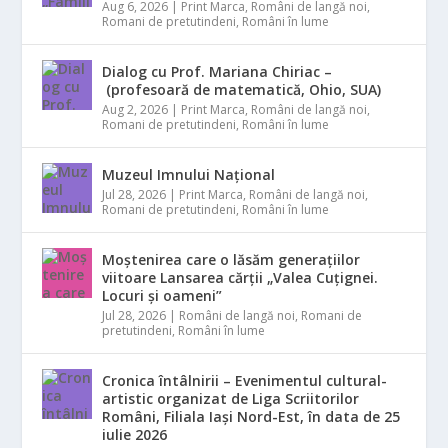
Aug 6, 2026
|
Print Marca
,
Români de langă noi
,
Romani de pretutindeni
,
Români în lume
Dialog cu Prof. Mariana Chiriac –
(profesoară de matematică, Ohio, SUA)
Aug 2, 2026
|
Print Marca
,
Români de langă noi
,
Romani de pretutindeni
,
Români în lume
Muzeul Imnului Național
Jul 28, 2026
|
Print Marca
,
Români de langă noi
,
Romani de pretutindeni
,
Români în lume
Moștenirea care o lăsăm generațiilor
viitoare Lansarea cărții „Valea Cuțignei.
Locuri și oameni”
Jul 28, 2026
|
Români de langă noi
,
Romani de
pretutindeni
,
Români în lume
Cronica întâlnirii – Evenimentul cultural-
artistic organizat de Liga Scriitorilor
Români, Filiala Iași Nord-Est, în data de 25
iulie 2026