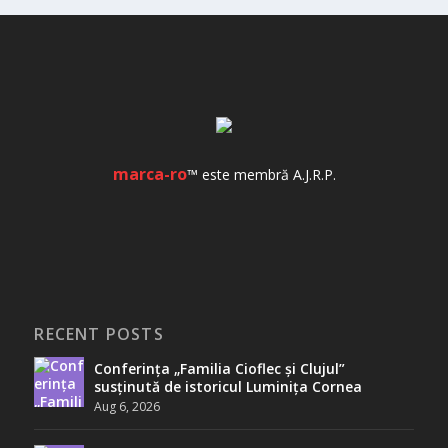
marca-ro
™ este membră A.J.R.P.
RECENT POSTS
Conferința „Familia Cioflec și Clujul”
susținută de istoricul Luminița Cornea
Aug 6, 2026