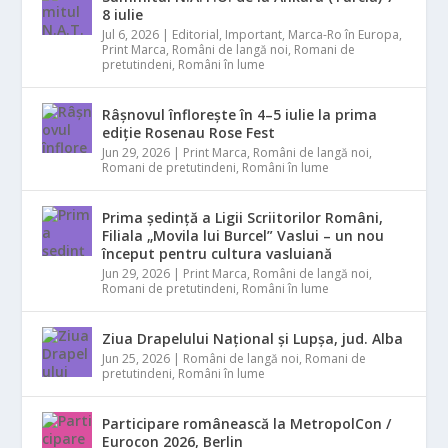
8 iulie
Jul 6, 2026
|
Editorial
,
Important
,
Marca-Ro în Europa
,
Print Marca
,
Români de langă noi
,
Romani de
pretutindeni
,
Români în lume
Râșnovul înflorește în 4–5 iulie la prima
ediție Rosenau Rose Fest
Jun 29, 2026
|
Print Marca
,
Români de langă noi
,
Romani de pretutindeni
,
Români în lume
Prima ședință a Ligii Scriitorilor Români,
Filiala „Movila lui Burcel” Vaslui – un nou
început pentru cultura vasluiană
Jun 29, 2026
|
Print Marca
,
Români de langă noi
,
Romani de pretutindeni
,
Români în lume
Ziua Drapelului Național și Lupșa, jud. Alba
Jun 25, 2026
|
Români de langă noi
,
Romani de
pretutindeni
,
Români în lume
Participare românească la MetropolCon /
Eurocon 2026, Berlin