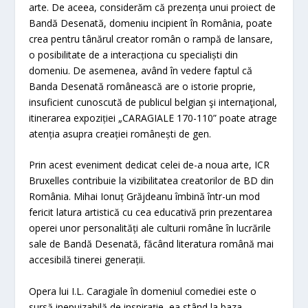
arte. De aceea, considerăm că prezența unui proiect de
Bandă Desenată, domeniu incipient în România, poate
crea pentru tânărul creator român o rampă de lansare,
o posibilitate de a interacționa cu specialiști din
domeniu. De asemenea, având în vedere faptul că
Banda Desenată românească are o istorie proprie,
insuficient cunoscută de publicul belgian şi internaţional,
itinerarea expoziției „CARAGIALE 170-110” poate atrage
atenția asupra creației românești de gen.
Prin acest eveniment dedicat celei de-a noua arte, ICR
Bruxelles contribuie la vizibilitatea creatorilor de BD din
România. Mihai Ionuț Grăjdeanu îmbină într-un mod
fericit latura artistică cu cea educativă prin prezentarea
operei unor personalități ale culturii române în lucrările
sale de Bandă Desenată, făcând literatura română mai
accesibilă tinerei generații.
Opera lui I.L. Caragiale în domeniul comediei este o
sursă inepuizabilă de inspirație, ea stând la baza