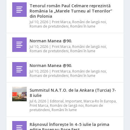
Tenorul român Paul Celmare reprezintă
România la „Marele Turneu al Tenorilor”
din Polonia
Jul 10, 2026
|
Print Marca
,
Români de langă noi
,
Romani de pretutindeni
,
Români în lume
Norman Manea @90.
Jul 10, 2026
|
Print Marca
,
Români de langă noi
,
Romani de pretutindeni
,
Români în lume
Norman Manea @90.
Jul 10, 2026
|
Print Marca
,
Români de langă noi
,
Romani de pretutindeni
,
Români în lume
Summitul N.A.T.O. de la Ankara (Turcia) 7-
8 iulie
Jul 6, 2026
|
Editorial
,
Important
,
Marca-Ro în Europa
,
Print Marca
,
Români de langă noi
,
Romani de
pretutindeni
,
Români în lume
Râșnovul înflorește în 4–5 iulie la prima
ediție Rosenau Rose Fest