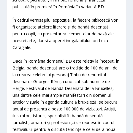
publicată în premieră în România în variantă BD.
În cadrul vernisajului expoziției, la fiecare bibliotecă vor
fi organizate ateliere literare și de bandă desenată,
pentru copii, cu prezentarea elementelor de bază ale
acestei arte, dar și a operei inegalabilului Ion Luca
Caragiale.
Dacă în România domeniul BD este relativ la început, în
Belgia, banda desenată are o tradiție de 100 de ani, de
la crearea celebrului personaj Tintin de renumitul
desenator Georges Rémi, cunoscut sub numele de
Hergé. Festivalul de Bandă Desenată de la Bruxelles,
una dintre cele mai ample manifestări din domeniul
artelor vizuale în agenda culturală bruxeleză, se bucură
anual de prezența a peste 100.000 de vizitatori. Artiști,
ilustratori, istorici, specialiști în bandă desenată,
jurnaliști, amatori și profesioniști se reunesc în cadrul
festivalului pentru a discuta tendințele celei de-a noua