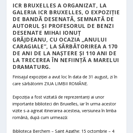
ICR BRUXELLES A ORGANIZAT, LA
GALERIA ICR BRUXELLES, O EXPOZIȚIE
DE BANDĂ DESENATĂ, SEMNATĂ DE
AUTORUL ȘI PROFESORUL DE BENZI
DESENATE
MIHAI IONUȚ
GRĂJDEANU,
CU OCAZIA „ANULUI
CARAGIALE”, LA SĂRBĂTORIREA A 170
DE ANI DE LA NAȘTERE ȘI 110 ANI DE
LA TRECEREA ÎN NEFIINȚĂ A MARELUI
DRAMATURG.
Finisajul expoziției a avut loc în data de 31 august, zi în
care sărbătorim ZIUA LIMBII ROMÂNE.
Expoziția a fost vizitată de reprezentanți ai unor
importante biblioteci din Bruxelles, iar în urma acestor
vizite s-a agreat itinerarea acesteia, versiunea în limba
română, după cum urmează:
Biblioteca Berchem – Saint Agathe: 15 octombrie – 4