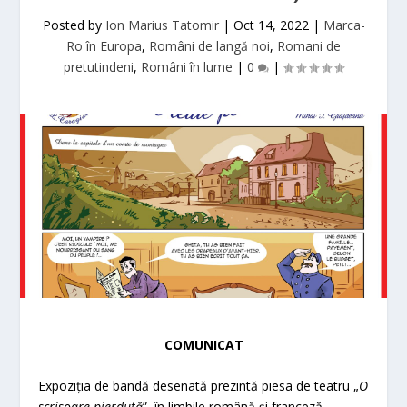
Posted by
Ion Marius Tatomir
|
Oct 14, 2022
|
Marca-
Ro în Europa
,
Români de langă noi
,
Romani de
pretutindeni
,
Români în lume
|
0
|
COMUNICAT
Expoziția de bandă desenată prezintă piesa de teatru „
O
scrisoare pierdută
”, în limbile română și franceză,