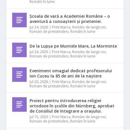
Români în lume
Școala de vară a Academiei Române – o
aventură a cunoașterii și prieteniei.
Jul 24, 2026
|
Print Marca
,
Români de langă noi
,
Romani de pretutindeni
,
Români în lume
De la Lupșa pe Muntele Mare, La Morminte
Jul 24, 2026
|
Print Marca
,
Români de langă noi
,
Romani de pretutindeni
,
Români în lume
Eveniment omagial dedicat profesorului
Ion Cuceu la 85 de ani de la naștere
Jul 20, 2026
|
Print Marca
,
Români de langă noi
,
Romani de pretutindeni
,
Români în lume
Proiect pentru introducerea religiei
ortodoxe în școlile din Nürnberg, aprobat
de Consiliul de Integrare a orașului.
Jul 15, 2026
|
Print Marca
,
Români de langă noi
,
Romani de pretutindeni
,
Români în lume