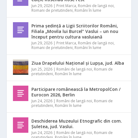
Jun 29, 2026
|
Print Marca
,
Români de langă noi
,
Romani de pretutindeni
,
Români în lume
Prima ședință a Ligii Scriitorilor Români,
Filiala „Movila lui Burcel” Vaslui – un nou
început pentru cultura vasluiană
Jun 29, 2026
|
Print Marca
,
Români de langă noi
,
Romani de pretutindeni
,
Români în lume
Ziua Drapelului Național și Lupșa, jud. Alba
Jun 25, 2026
|
Români de langă noi
,
Romani de
pretutindeni
,
Români în lume
Participare românească la MetropolCon /
Eurocon 2026, Berlin
Jun 24, 2026
|
Români de langă noi
,
Romani de
pretutindeni
,
Români în lume
Deschiderea Muzeului Etnografic din com.
Șuletea, jud. Vaslui.
Jun 24, 2026
|
Români de langă noi
,
Romani de
pretutindeni
,
Români în lume