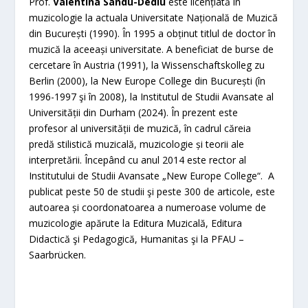
Prof.
Valentina Sandu-Dediu
este licențiată în
muzicologie la actuala Universitate Națională de Muzică
din București (1990). În 1995 a obținut titlul de doctor în
muzică la aceeași universitate. A beneficiat de burse de
cercetare în Austria (1991), la Wissenschaftskolleg zu
Berlin (2000), la New Europe College din București (în
1996-1997 şi în 2008), la Institutul de Studii Avansate al
Universității din Durham (2024). În prezent este
profesor al universității de muzică, în cadrul căreia
predă stilistică muzicală, muzicologie și teorii ale
interpretării. Începând cu anul 2014 este rector al
Institutului de Studii Avansate „New Europe College“. A
publicat peste 50 de studii şi peste 300 de articole, este
autoarea și coordonatoarea a numeroase volume de
muzicologie apărute la Editura Muzicală, Editura
Didactică şi Pedagogică, Humanitas şi la PFAU –
Saarbrücken.