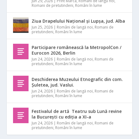
Jun 29, 2026
|
Print Marca
,
Români de langă noi
,
Romani de pretutindeni
,
Români în lume
Ziua Drapelului Național și Lupșa, jud. Alba
Jun 25, 2026
|
Români de langă noi
,
Romani de
pretutindeni
,
Români în lume
Participare românească la MetropolCon /
Eurocon 2026, Berlin
Jun 24, 2026
|
Români de langă noi
,
Romani de
pretutindeni
,
Români în lume
Deschiderea Muzeului Etnografic din com.
Șuletea, jud. Vaslui.
Jun 24, 2026
|
Români de langă noi
,
Romani de
pretutindeni
,
Români în lume
Festivalul de artă Teatru sub Lună revine
la București cu ediția a XI-a
Jun 24, 2026
|
Români de langă noi
,
Romani de
pretutindeni
,
Români în lume