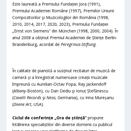
Este laureată a Premiului Fundației Jora (1991),
Premiului Academiei Române (1997), Premiilor Uniunii
Compozitorilor şi Muzicologilor din România (1998,
2010, 2014, 2017, 2020, 2023), Premiului Fundației
„Ernst von Siemens“ din München (1998, 2000, 2004). În
anul 2008 a obținut Premiul Academiei de Științe Berlin-
Brandenburg, acordat de
Peregrinus-Stiftung
.
În calitate de pianistă a susținut recitaluri de muzică de
cameră și a înregistrat numeroase creații muzicale
împreună cu Aurelian-Octav Popa, Ray Jackendoff
(
Albany
-Boston), cu Dan Dediu şi Ionuț Ștefănescu
(
Cavalli Records
şi
Neos,
Germania), cu Irina Mureșanu
(
Divine Art
, USA).
Ciclul de conferințe „Ora de știință“
propune
întâlnirea specialiștilor din diverse domenii cu publicul