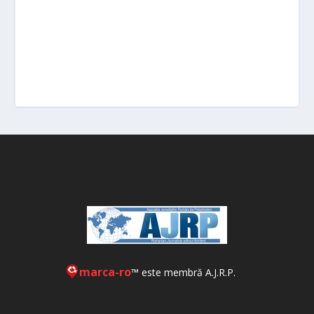
marca-ro
™ este membră A.J.R.P.