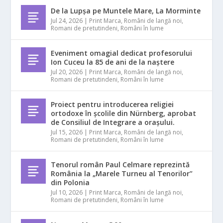
De la Lupșa pe Muntele Mare, La Morminte
Jul 24, 2026
|
Print Marca
,
Români de langă noi
,
Romani de pretutindeni
,
Români în lume
Eveniment omagial dedicat profesorului
Ion Cuceu la 85 de ani de la naștere
Jul 20, 2026
|
Print Marca
,
Români de langă noi
,
Romani de pretutindeni
,
Români în lume
Proiect pentru introducerea religiei
ortodoxe în școlile din Nürnberg, aprobat
de Consiliul de Integrare a orașului.
Jul 15, 2026
|
Print Marca
,
Români de langă noi
,
Romani de pretutindeni
,
Români în lume
Tenorul român Paul Celmare reprezintă
România la „Marele Turneu al Tenorilor”
din Polonia
Jul 10, 2026
|
Print Marca
,
Români de langă noi
,
Romani de pretutindeni
,
Români în lume