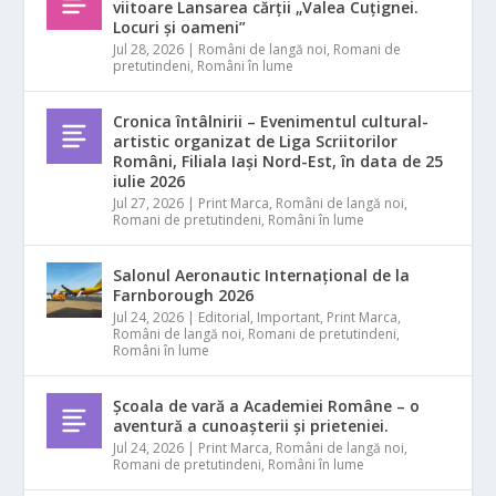
viitoare Lansarea cărții „Valea Cuțignei.
Locuri și oameni”
Jul 28, 2026
|
Români de langă noi
,
Romani de
pretutindeni
,
Români în lume
Cronica întâlnirii – Evenimentul cultural-
artistic organizat de Liga Scriitorilor
Români, Filiala Iași Nord-Est, în data de 25
iulie 2026
Jul 27, 2026
|
Print Marca
,
Români de langă noi
,
Romani de pretutindeni
,
Români în lume
Salonul Aeronautic Internațional de la
Farnborough 2026
Jul 24, 2026
|
Editorial
,
Important
,
Print Marca
,
Români de langă noi
,
Romani de pretutindeni
,
Români în lume
Școala de vară a Academiei Române – o
aventură a cunoașterii și prieteniei.
Jul 24, 2026
|
Print Marca
,
Români de langă noi
,
Romani de pretutindeni
,
Români în lume