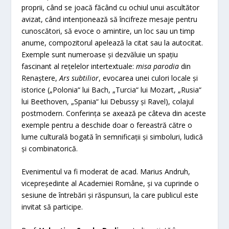
proprii, când se joacă făcând cu ochiul unui ascultător
avizat, când intenționează să încifreze mesaje pentru
cunoscători, să evoce o amintire, un loc sau un timp
anume, compozitorul apelează la citat sau la autocitat.
Exemple sunt numeroase și dezvăluie un spațiu
fascinant al rețelelor intertextuale:
misa parodia
din
Renaștere,
Ars subtilior
, evocarea unei culori locale și
istorice („Polonia“ lui Bach, „Turcia“ lui Mozart, „Rusia“
lui Beethoven, „Spania“ lui Debussy și Ravel), colajul
postmodern. Conferința se axează pe câteva din aceste
exemple pentru a deschide doar o fereastră către o
lume culturală bogată în semnificații și simboluri, ludică
și combinatorică.
Evenimentul va fi moderat de acad. Marius Andruh,
vicepreședinte al Academiei Române, și va cuprinde o
sesiune de întrebări și răspunsuri, la care publicul este
invitat să participe.