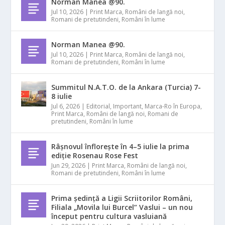
Norman Manea @90.
Jul 10, 2026
|
Print Marca
,
Români de langă noi
,
Romani de pretutindeni
,
Români în lume
Norman Manea @90.
Jul 10, 2026
|
Print Marca
,
Români de langă noi
,
Romani de pretutindeni
,
Români în lume
Summitul N.A.T.O. de la Ankara (Turcia) 7-
8 iulie
Jul 6, 2026
|
Editorial
,
Important
,
Marca-Ro în Europa
,
Print Marca
,
Români de langă noi
,
Romani de
pretutindeni
,
Români în lume
Râșnovul înflorește în 4–5 iulie la prima
ediție Rosenau Rose Fest
Jun 29, 2026
|
Print Marca
,
Români de langă noi
,
Romani de pretutindeni
,
Români în lume
Prima ședință a Ligii Scriitorilor Români,
Filiala „Movila lui Burcel” Vaslui – un nou
început pentru cultura vasluiană