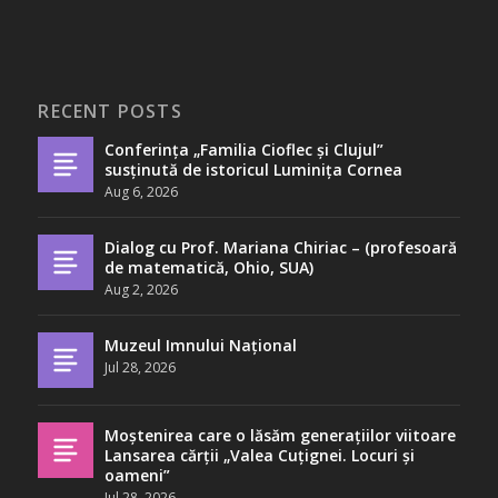
RECENT POSTS
Conferința „Familia Cioflec și Clujul”
susținută de istoricul Luminița Cornea
Aug 6, 2026
Dialog cu Prof. Mariana Chiriac – (profesoară
de matematică, Ohio, SUA)
Aug 2, 2026
Muzeul Imnului Național
Jul 28, 2026
Moștenirea care o lăsăm generațiilor viitoare
Lansarea cărții „Valea Cuțignei. Locuri și
oameni”
Jul 28, 2026