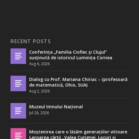
RECENT POSTS
Conferința „Familia Cioflec și Clujul”
susținută de istoricul Luminița Cornea
Aug 6, 2026
Dialog cu Prof. Mariana Chiriac – (profesoară
de matematică, Ohio, SUA)
Aug 2, 2026
Muzeul Imnului Național
Jul 28, 2026
Moștenirea care o lăsăm generațiilor viitoare
Lansarea cărții „Valea Cuțignei. Locuri și