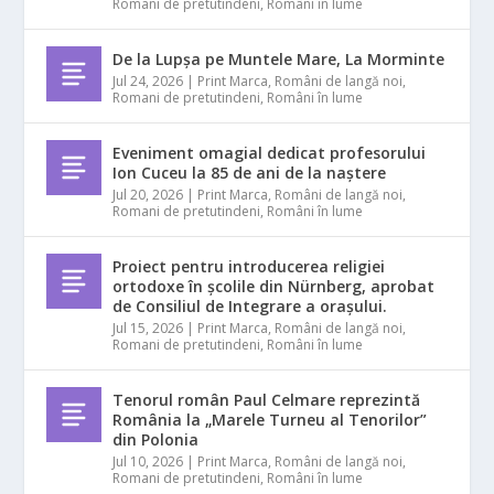
Romani de pretutindeni
,
Români în lume
De la Lupșa pe Muntele Mare, La Morminte
Jul 24, 2026
|
Print Marca
,
Români de langă noi
,
Romani de pretutindeni
,
Români în lume
Eveniment omagial dedicat profesorului
Ion Cuceu la 85 de ani de la naștere
Jul 20, 2026
|
Print Marca
,
Români de langă noi
,
Romani de pretutindeni
,
Români în lume
Proiect pentru introducerea religiei
ortodoxe în școlile din Nürnberg, aprobat
de Consiliul de Integrare a orașului.
Jul 15, 2026
|
Print Marca
,
Români de langă noi
,
Romani de pretutindeni
,
Români în lume
Tenorul român Paul Celmare reprezintă
România la „Marele Turneu al Tenorilor”
din Polonia
Jul 10, 2026
|
Print Marca
,
Români de langă noi
,
Romani de pretutindeni
,
Români în lume