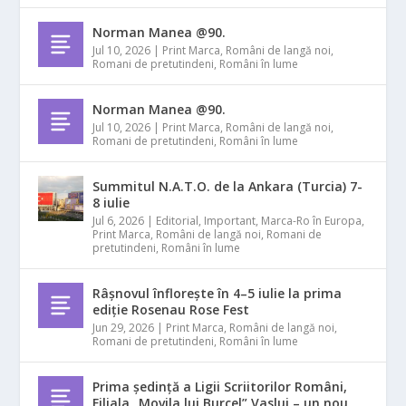
Norman Manea @90.
Jul 10, 2026
|
Print Marca
,
Români de langă noi
,
Romani de pretutindeni
,
Români în lume
Norman Manea @90.
Jul 10, 2026
|
Print Marca
,
Români de langă noi
,
Romani de pretutindeni
,
Români în lume
Summitul N.A.T.O. de la Ankara (Turcia) 7-
8 iulie
Jul 6, 2026
|
Editorial
,
Important
,
Marca-Ro în Europa
,
Print Marca
,
Români de langă noi
,
Romani de
pretutindeni
,
Români în lume
Râșnovul înflorește în 4–5 iulie la prima
ediție Rosenau Rose Fest
Jun 29, 2026
|
Print Marca
,
Români de langă noi
,
Romani de pretutindeni
,
Români în lume
Prima ședință a Ligii Scriitorilor Români,
Filiala „Movila lui Burcel” Vaslui – un nou