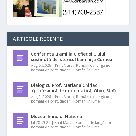
ARTICOLE RECENTE
Conferința „Familia Cioflec și Clujul”
susținută de istoricul Luminița Cornea
Aug 6, 2026
|
Print Marca
,
Români de langă noi
,
Romani de pretutindeni
,
Români în lume
Dialog cu Prof. Mariana Chiriac –
(profesoară de matematică, Ohio, SUA)
Aug 2, 2026
|
Print Marca
,
Români de langă noi
,
Romani de pretutindeni
,
Români în lume
Muzeul Imnului Național
Jul 28, 2026
|
Print Marca
,
Români de langă noi
,
Romani de pretutindeni
,
Români în lume