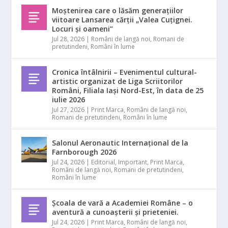
Moștenirea care o lăsăm generațiilor
viitoare Lansarea cărții „Valea Cuțignei.
Locuri și oameni”
Jul 28, 2026
|
Români de langă noi
,
Romani de
pretutindeni
,
Români în lume
Cronica întâlnirii – Evenimentul cultural-
artistic organizat de Liga Scriitorilor
Români, Filiala Iași Nord-Est, în data de 25
iulie 2026
Jul 27, 2026
|
Print Marca
,
Români de langă noi
,
Romani de pretutindeni
,
Români în lume
Salonul Aeronautic Internațional de la
Farnborough 2026
Jul 24, 2026
|
Editorial
,
Important
,
Print Marca
,
Români de langă noi
,
Romani de pretutindeni
,
Români în lume
Școala de vară a Academiei Române – o
aventură a cunoașterii și prieteniei.
Jul 24, 2026
|
Print Marca
,
Români de langă noi
,