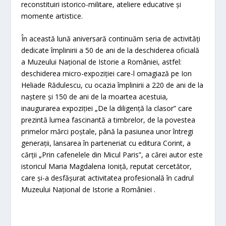
reconstituiri istorico-militare, ateliere educative și
momente artistice.
În această lună aniversară continuăm seria de activități
dedicate împlinirii a 50 de ani de la deschiderea oficială
a Muzeului Național de Istorie a României, astfel:
deschiderea micro-expoziției care-l omagiază pe Ion
Heliade Rădulescu, cu ocazia împlinirii a 220 de ani de la
naștere și 150 de ani de la moartea acestuia,
inaugurarea expoziției „De la diligență la clasor” care
prezintă lumea fascinantă a timbrelor, de la povestea
primelor mărci poștale, până la pasiunea unor întregi
generații, lansarea în parteneriat cu editura Corint, a
cărții „Prin cafenelele din Micul Paris”, a cărei autor este
istoricul Maria Magdalena Ioniță, reputat cercetător,
care și-a desfășurat activitatea profesională în cadrul
Muzeului Național de Istorie a României .