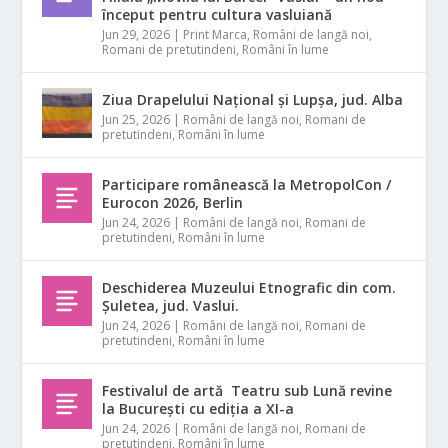
început pentru cultura vasluiană
Jun 29, 2026
|
Print Marca
,
Români de langă noi
,
Romani de pretutindeni
,
Români în lume
Ziua Drapelului Național și Lupșa, jud. Alba
Jun 25, 2026
|
Români de langă noi
,
Romani de
pretutindeni
,
Români în lume
Participare românească la MetropolCon /
Eurocon 2026, Berlin
Jun 24, 2026
|
Români de langă noi
,
Romani de
pretutindeni
,
Români în lume
Deschiderea Muzeului Etnografic din com.
Șuletea, jud. Vaslui.
Jun 24, 2026
|
Români de langă noi
,
Romani de
pretutindeni
,
Români în lume
Festivalul de artă Teatru sub Lună revine
la București cu ediția a XI-a
Jun 24, 2026
|
Români de langă noi
,
Romani de
pretutindeni
,
Români în lume