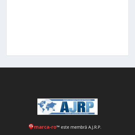
marca-ro
™ este membră A.J.R.P.