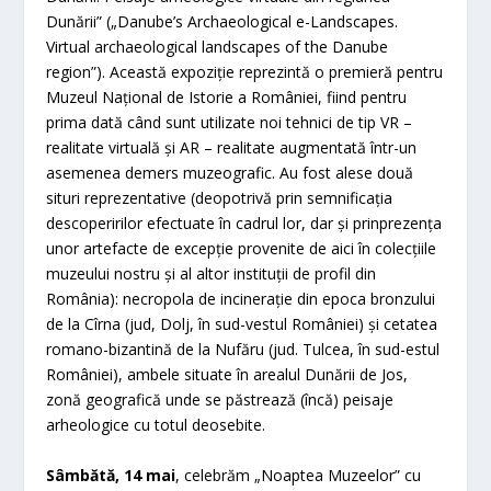
Dunării” („Danube’s Archaeological e-Landscapes.
Virtual archaeological landscapes of the Danube
region”). Această expoziție reprezintă o premieră pentru
Muzeul Național de Istorie a României, fiind pentru
prima dată când sunt utilizate noi tehnici de tip VR –
realitate virtuală și AR – realitate augmentată într-un
asemenea demers muzeografic. Au fost alese două
situri reprezentative (deopotrivă prin semnificația
descoperirilor efectuate în cadrul lor, dar și prinprezența
unor artefacte de excepție provenite de aici în colecțiile
muzeului nostru și al altor instituții de profil din
România): necropola de incinerație din epoca bronzului
de la Cîrna (jud, Dolj, în sud-vestul României) și cetatea
romano-bizantină de la Nufăru (jud. Tulcea, în sud-estul
României), ambele situate în arealul Dunării de Jos,
zonă geografică unde se păstrează (încă) peisaje
arheologice cu totul deosebite.
Sâmbătă, 14 mai
, celebrăm „Noaptea Muzeelor” cu