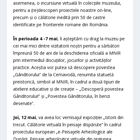
asemenea, o incursiune virtuală în colecțiile muzeului,
pentru a (re)descoperi proiectele noastre on-line,
precum și o călătorie inedită prin 50 de castre
identificate pe frontierele romane din România.
În perioada 4 -7 mai
, îi așteptăm cu drag la muzeu pe
cei mai mici dintre vizitatorii noștri pentru a sărbători
împreună 50 de ani de la deschiderea oficială a MNIR
prin intermediul discuțiilor, jocurilor și activităților
practice. Aceștia vor putea să descopere povestea
„Gânditorului” de la Cernavodă, renumita statuetă
preistorică, simbol al MNIR, în cadrul a două tipuri de
ateliere educative și de creație – „Descoperă povestea
Gânditorului!” și „Povestea Gânditorului, în benzi
desenate”.
Joi, 12 mai
, va avea loc vernisajul expoziției „Istorii din
trecut. Călătorie virtuală în peisaje dispărute” în cadrul
proiectului european „e-Peisajele Arheologice ale
Dunării. Peisaje arheologice virtuale din regiunea