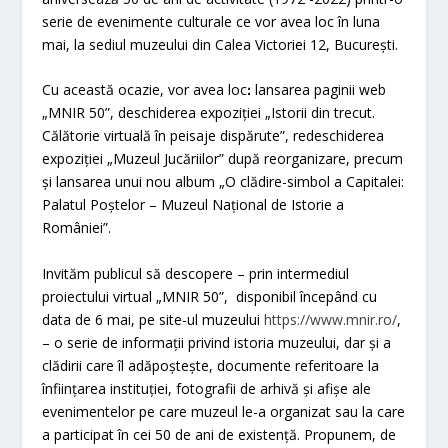
serie de evenimente culturale ce vor avea loc în luna
mai, la sediul muzeului din Calea Victoriei 12, București.
Cu această ocazie, vor avea locꓽ lansarea paginii web
„MNIR 50”, deschiderea expoziției „Istorii din trecut.
Călătorie virtuală în peisaje dispărute”, redeschiderea
expoziției „Muzeul Jucăriilor” după reorganizare, precum
și lansarea unui nou album „O clădire-simbol a Capitalei:
Palatul Poștelor – Muzeul Național de Istorie a
României”.
Invităm publicul să descopere – prin intermediul
proiectului virtual „MNIR 50”, disponibil începând cu
data de 6 mai, pe site-ul muzeului
https://www.mnir.ro/
,
– o serie de informații privind istoria muzeului, dar și a
clădirii care îl adăpoștește, documente referitoare la
înființarea instituției, fotografii de arhivă și afișe ale
evenimentelor pe care muzeul le-a organizat sau la care
a participat în cei 50 de ani de existență. Propunem, de