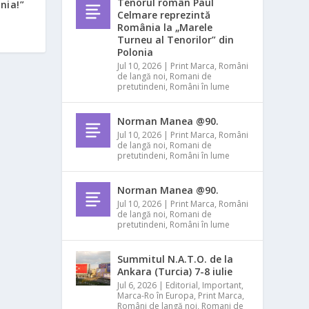
Tenorul român Paul
nia!”
Celmare reprezintă
România la „Marele
Turneu al Tenorilor” din
Polonia
Jul 10, 2026
|
Print Marca
,
Români
de langă noi
,
Romani de
pretutindeni
,
Români în lume
Norman Manea @90.
Jul 10, 2026
|
Print Marca
,
Români
de langă noi
,
Romani de
pretutindeni
,
Români în lume
Norman Manea @90.
Jul 10, 2026
|
Print Marca
,
Români
de langă noi
,
Romani de
pretutindeni
,
Români în lume
Summitul N.A.T.O. de la
Ankara (Turcia) 7-8 iulie
Jul 6, 2026
|
Editorial
,
Important
,
Marca-Ro în Europa
,
Print Marca
,
Români de langă noi
,
Romani de