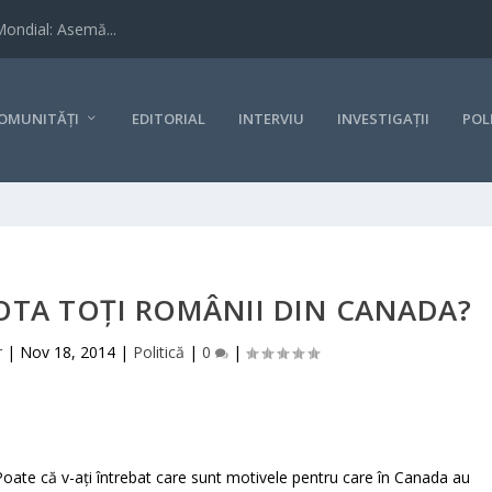
Mondial: Asemă...
OMUNITĂȚI
EDITORIAL
INTERVIU
INVESTIGAȚII
POL
OTA TOȚI ROMÂNII DIN CANADA?
r
|
Nov 18, 2014
|
Politică
|
0
|
Poate că v-ați întrebat care sunt motivele pentru care în Canada au