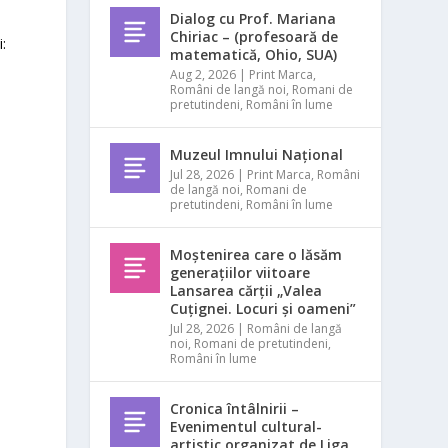
Dialog cu Prof. Mariana
Chiriac – (profesoară de
:
matematică, Ohio, SUA)
Aug 2, 2026
|
Print Marca
,
Români de langă noi
,
Romani de
pretutindeni
,
Români în lume
Muzeul Imnului Național
Jul 28, 2026
|
Print Marca
,
Români
de langă noi
,
Romani de
pretutindeni
,
Români în lume
Moștenirea care o lăsăm
generațiilor viitoare
Lansarea cărții „Valea
Cuțignei. Locuri și oameni”
Jul 28, 2026
|
Români de langă
noi
,
Romani de pretutindeni
,
Români în lume
Cronica întâlnirii –
Evenimentul cultural-
artistic organizat de Liga