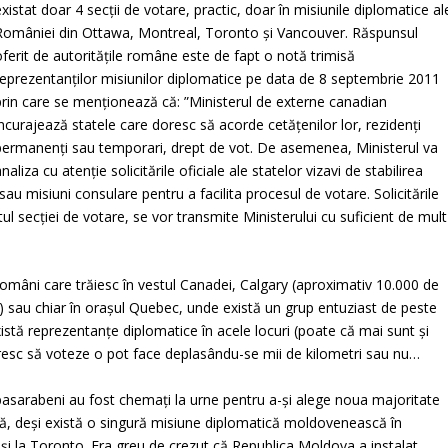
existat doar 4 secții de votare, practic, doar în misiunile diplomatice al
României din Ottawa, Montreal, Toronto și Vancouver. Răspunsul
oferit de autoritățile române este de fapt o notă trimisă
reprezentanților misiunilor diplomatice pe data de 8 septembrie 2011
prin care se menționează că: ”Ministerul de externe canadian
încurajează statele care doresc să acorde cetățenilor lor, rezidenți
permanenți sau temporari, drept de vot. De asemenea, Ministerul va
analiza cu atenție solicitările oficiale ale statelor vizavi de stabilirea
sau misiuni consulare pentru a facilita procesul de votare. Solicitările
 secției de votare, se vor transmite Ministerului cu suficient de mult
români care trăiesc în vestul Canadei, Calgary (aproximativ 10.000 de
sau chiar în orașul Quebec, unde există un grup entuziast de peste
istă reprezentanțe diplomatice în acele locuri (poate că mai sunt și
doresc să voteze o pot face deplasându-se mii de kilometri sau nu…
i basarabeni au fost chemați la urne pentru a-și alege noua majoritate
că, deși există o singură misiune diplomatică moldovenească în
 și la Toronto. Era greu de crezut că Republica Moldova a instalat