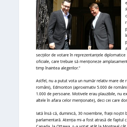
secțiilor de votare în reprezentanțele diplomatice 
oficiale, care trebuie să menționeze amplasamentul
timp înaintea alegerilor.”
Astfel, nu a putut vota un număr relativ mare de 
români), Edmonton (aproximativ 5.000 de români) 
1.000 de persoane. Motivele erau plauzibile, nu ex
altele în afara celor menționate), deci cei care 
Iată însă că, duminică, 30 noiembrie, frații noștr
parlamentară. Atenția mi-a fost atrasă de faptul 
Canada, la Ottawa, s-a votat atât la Montreal cât