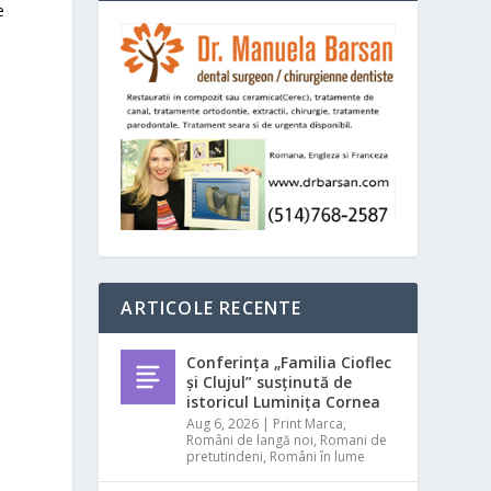
e
ARTICOLE RECENTE
Conferința „Familia Cioflec
și Clujul” susținută de
istoricul Luminița Cornea
Aug 6, 2026
|
Print Marca
,
Români de langă noi
,
Romani de
pretutindeni
,
Români în lume