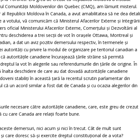
torul Comunității Moldovenilor din Quebec (CMQ), am lămurit misterul.
l Republicii Moldova în Canada, a avut amabilitatea să ne dea detalii
a votului, vă comunicăm că Ministerul Afacerilor Externe și Integrării
 oficial Ministerului Afacerilor Externe, Comerțului și Dezvoltării al
ntru deschiderea a trei secții de vot în orașele Ottawa, Montreal și
dian, a dat un aviz pozitiv demersului respectiv, în termenele și
ei autorități cu privire la modul de organizare pe teritoriul canadian a
, că autoritățile canadiene încurajează țările străine să permită
dreptul la vot în alegerile sau referendumurile din țările de origine. În
ă înalta deschidere de care au dat dovadă autoritățile canadiene
doveni stabiliți în această țară la recentul scrutin parlamentar din
 că un acord similar a fost dat de Canada și cu ocazia alegerilor din
urile necesare către autoritățile canadiene, care, este greu de crezut
ră cu care Canada are relații foarte bune.
este demersuri, nici acum și nici în trecut. Cât de mult sunt
și care doresc să-și exercite dreptul constituțional de a vota?