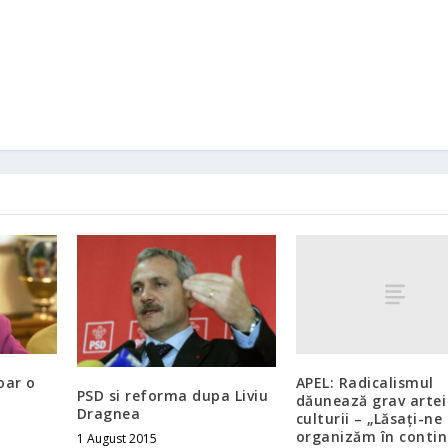
APEL: Radicalismul
oar o
PSD si reforma dupa Liviu
dăunează grav artei 
Dragnea
culturii – „Lăsați-ne
organizăm în conti
1 August 2015