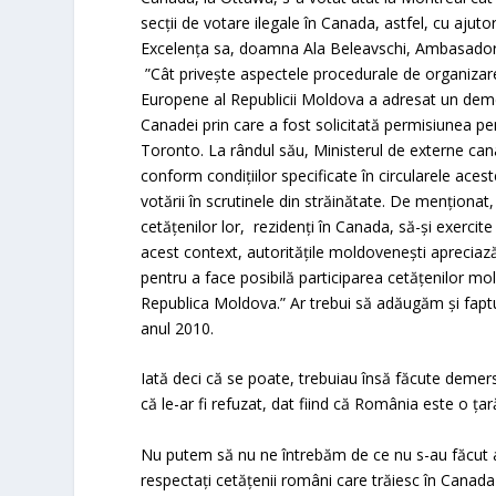
secții de votare ilegale în Canada, astfel, cu aju
Excelența sa, doamna Ala Beleavschi, Ambasador a
”Cât privește aspectele procedurale de organizare 
Europene al Republicii Moldova a adresat un demers
Canadei prin care a fost solicitată permisiunea pe
Toronto. La rândul său, Ministerul de externe cana
conform condițiilor specificate în circularele acest
votării în scrutinele din străinătate. De menționat
cetățenilor lor, rezidenți în Canada, să-și exercite 
acest context, autoritățile moldovenești apreciaz
pentru a face posibilă participarea cetățenilor mol
Republica Moldova.” Ar trebui să adăugăm și faptul
anul 2010.
Iată deci că se poate, trebuiau însă făcute demers
că le-ar fi refuzat, dat fiind că România este o ța
Nu putem să nu ne întrebăm de ce nu s-au făcut ac
respectați cetățenii români care trăiesc în Canada 