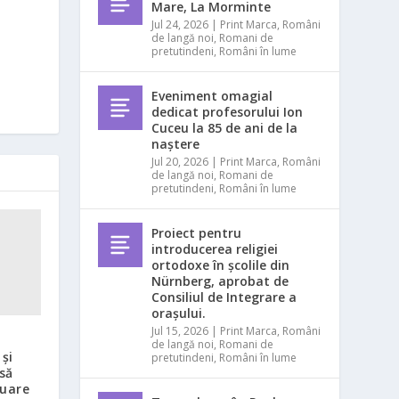
Mare, La Morminte
Jul 24, 2026
|
Print Marca
,
Români
de langă noi
,
Romani de
pretutindeni
,
Români în lume
Eveniment omagial
dedicat profesorului Ion
Cuceu la 85 de ani de la
naștere
Jul 20, 2026
|
Print Marca
,
Români
de langă noi
,
Romani de
pretutindeni
,
Români în lume
Proiect pentru
introducerea religiei
ortodoxe în școlile din
Nürnberg, aprobat de
Consiliul de Integrare a
orașului.
Jul 15, 2026
|
Print Marca
,
Români
de langă noi
,
Romani de
și
pretutindeni
,
Români în lume
 să
nuare