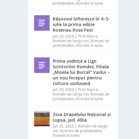
pretutindeni
,
Români în lume
Râșnovul înflorește în 4–5
iulie la prima ediție
Rosenau Rose Fest
Jun 29, 2026
|
Print Marca
,
Români de langă noi
,
Romani de
pretutindeni
,
Români în lume
Prima ședință a Ligii
Scriitorilor Români, Filiala
„Movila lui Burcel” Vaslui –
un nou început pentru
cultura vasluiană
Jun 29, 2026
|
Print Marca
,
Români de langă noi
,
Romani de
pretutindeni
,
Români în lume
Ziua Drapelului Național și
Lupșa, jud. Alba
Jun 25, 2026
|
Români de langă
noi
,
Romani de pretutindeni
,
Români în lume