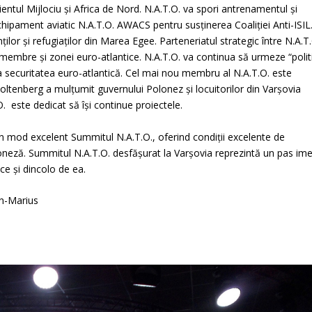
rientul Mijlociu și Africa de Nord. N.A.T.O. va spori antrenamentul și
chipament aviatic N.A.T.O. AWACS pentru susținerea Coaliției Anti-ISIL
ilor și refugiaților din Marea Egee. Parteneriatul strategic între N.A.T
 membre și zonei euro-atlantice. N.A.T.O. va continua să urmeze “polit
t la securitatea euro-atlantică. Cel mai nou membru al N.A.T.O. este
oltenberg a mulțumit guvernului Polonez și locuitorilor din Varșovia
 este dedicat să își continue proiectele.
un mod excelent Summitul N.A.T.O., oferind condiții excelente de
oneză. Summitul N.A.T.O. desfășurat la Varșovia reprezintă un pas im
ice și dincolo de ea.
n-Marius