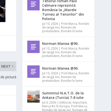
Tenorul român Paul
Celmare reprezintă
România la „Marele
Turneu al Tenorilor” din
Polonia
Jul 10, 2026
|
Print Marca
,
Români
de langă noi
,
Romani de
pretutindeni
,
Români în lume
Norman Manea @90.
Jul 10, 2026
|
Print Marca
,
Români
de langă noi
,
Romani de
pretutindeni
,
Români în lume
NEXT
Norman Manea @90.
Jul 10, 2026
|
Print Marca
,
Români
 de pictură
de langă noi
,
Romani de
pretutindeni
,
Români în lume
Summitul N.A.T.O. de la
Ankara (Turcia) 7-8 iulie
Jul 6, 2026
|
Editorial
,
Important
,
Marca-Ro în Europa
,
Print Marca
,
Români de langă noi
,
Romani de