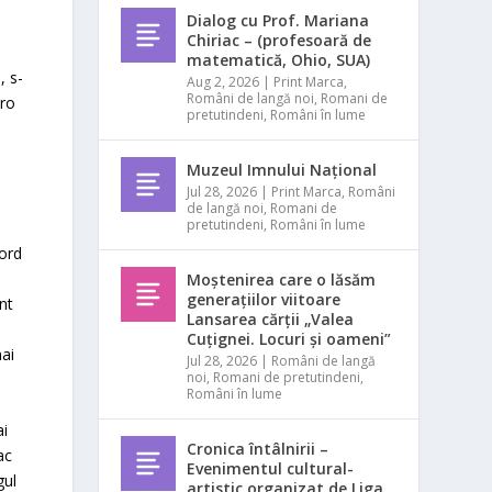
Dialog cu Prof. Mariana
Chiriac – (profesoară de
matematică, Ohio, SUA)
, s-
Aug 2, 2026
|
Print Marca
,
Români de langă noi
,
Romani de
tro
pretutindeni
,
Români în lume
Muzeul Imnului Național
Jul 28, 2026
|
Print Marca
,
Români
de langă noi
,
Romani de
pretutindeni
,
Români în lume
Nord
Moștenirea care o lăsăm
generațiilor viitoare
nt
Lansarea cărții „Valea
Cuțignei. Locuri și oameni”
mai
Jul 28, 2026
|
Români de langă
noi
,
Romani de pretutindeni
,
Români în lume
ai
Cronica întâlnirii –
ac
Evenimentul cultural-
gul
artistic organizat de Liga