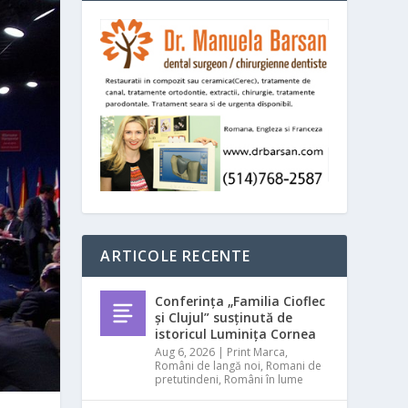
ARTICOLE RECENTE
Conferința „Familia Cioflec
și Clujul” susținută de
istoricul Luminița Cornea
Aug 6, 2026
|
Print Marca
,
Români de langă noi
,
Romani de
pretutindeni
,
Români în lume