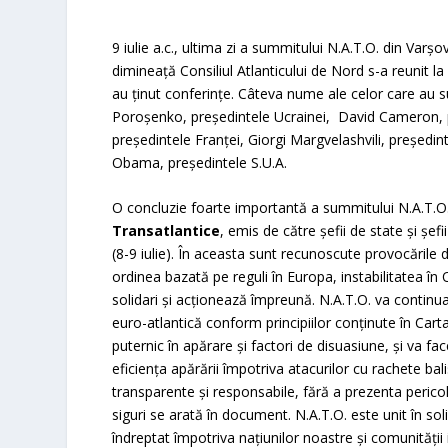
9 iulie a.c., ultima zi a summitului N.A.T.O. din Var
dimineață Consiliul Atlanticului de Nord s-a reunit l
au ținut conferințe. Câteva nume ale celor care au s
Poroșenko, președintele Ucrainei, David Cameron, pri
președintele Franței, Giorgi Margvelashvili, președin
Obama, președintele S.U.A.
O concluzie foarte importantă a summitului N.A.T.O
Transatlantice
, emis de către șefii de state și șefi
(8-9 iulie). În aceasta sunt recunoscute provocările 
ordinea bazată pe reguli în Europa, instabilitatea în O
solidari și acționează împreună. N.A.T.O. va continua 
euro-atlantică conform principiilor conținute în Carta
puternic în apărare și factori de disuasiune, și va fa
eficiența apărării împotriva atacurilor cu rachete bal
transparente și responsabile, fără a prezenta pericol
siguri se arată în document. N.A.T.O. este unit în sol
îndreptat împotriva națiunilor noastre și comunității