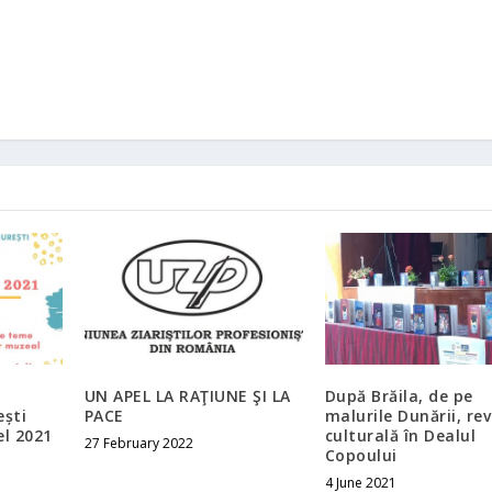
UN APEL LA RAŢIUNE ŞI LA
După Brăila, de pe
ești
PACE
malurile Dunării, re
el 2021
culturală în Dealul
27 February 2022
Copoului
4 June 2021