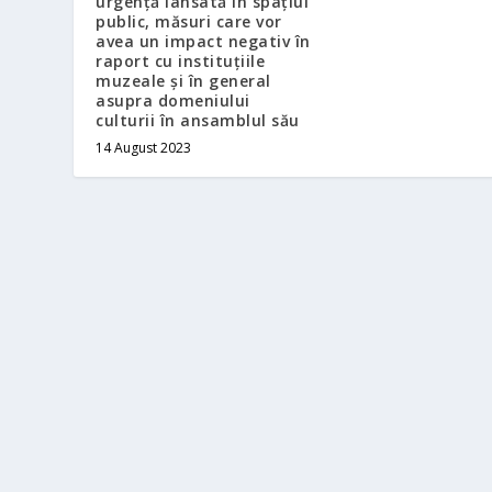
urgență lansată în spațiul
public, măsuri care vor
avea un impact negativ în
raport cu instituțiile
muzeale și în general
asupra domeniului
culturii în ansamblul său
14 August 2023