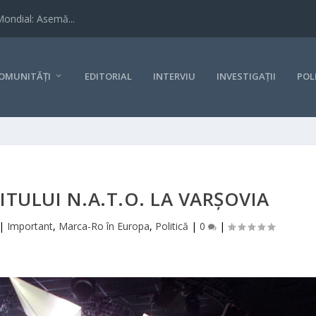
Mondial: Asemă...
OMUNITĂȚI
EDITORIAL
INTERVIU
INVESTIGAȚII
POL
ITULUI N.A.T.O. LA VARȘOVIA
|
Important
,
Marca-Ro în Europa
,
Politică
|
0
|