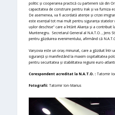
politic și cooperarea practică cu partenerii săi din O
capacitatea de construire pentru Irak și va furniza e
De asemenea, va fi acordată atenție și crizei imigranț
este esențial tot mai mult pentru siguranța statelor
ușilor deschise” care a întărit Alianța și a contribui
Muntenegru. Secretarul General al N.A.T.O. , Jens St
pentru găzduirea evenimentului, afirmând că N.A.T.O.
Varșovia este un oraș minunat, care a găzduit într-
siguranță și manifestând la maxim ospitalitatea pol
pentru securitatea și stabilitatea regiunii euro-atlant
Corespondent
acreditat la N.A.T.O.
:
Tatomir Io
Fotografii:
Tatomir Ion-Marius