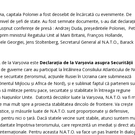
șovia, capitala Poloniei a fost deosebit de încărcată cu evenimente. De
a nivel de șefi de state. Au fost semnate documente, s-au dat declarații
usținut conferințe de presă : Andrzej Duda, președintele Poloniei, Pe
m ministrul Regatului Unit al Marii Britanii, François Hollande,
tele Georgiei, Jens Stoltenberg, Secretarul General al N.A.T.O., Barack
. de la Varșovia este
Declarația de la Varșovia asupra Securității
i de guverne care au participat la întâlnirea Consiliului Atlanticului de 
de securitate (terorismul, acțiunile Rusiei în Ucraina care subminează
rientul Mijlociu și Africa de Nord), și e subliniat faptul că partenerii su
să militeze pentru pace, securitate și stabilitate în întreaga regiune
 Națiunilor Unite. Datorită deciziilor luate la Varșovia, N.A.T.O. va fi 
ce mai mult spre a proiecta stabilitatea dincolo de frontiere. Va crește
istice, și măsurile luate de N.A.T.O. sunt proporționate și defensive,
 pentru nici o țară. Dacă statele vecine sunt stabile, atunci suntem m
idaritate împotriva terorismului, care reprezintă un imediat și direct at
 internaționale. Pentru aceasta N.A.T.O. va face un pas înainte în dialo