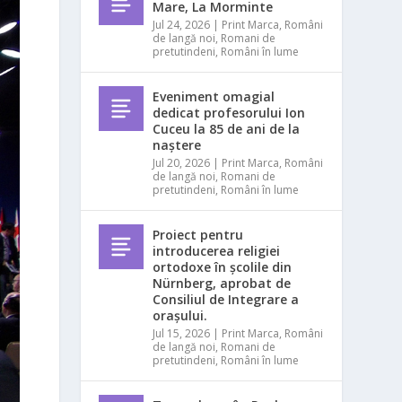
Mare, La Morminte
Jul 24, 2026
|
Print Marca
,
Români
de langă noi
,
Romani de
pretutindeni
,
Români în lume
Eveniment omagial
dedicat profesorului Ion
Cuceu la 85 de ani de la
naștere
Jul 20, 2026
|
Print Marca
,
Români
de langă noi
,
Romani de
pretutindeni
,
Români în lume
Proiect pentru
introducerea religiei
ortodoxe în școlile din
Nürnberg, aprobat de
Consiliul de Integrare a
orașului.
Jul 15, 2026
|
Print Marca
,
Români
de langă noi
,
Romani de
pretutindeni
,
Români în lume