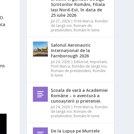
Scriitorilor Români, Filiala
Iași Nord-Est, în data de
.
25 iulie 2026
.O.
Jul 27, 2026
|
Print Marca
,
Români
ica
de langă noi
,
Romani de
pretutindeni
,
Români în lume
Salonul Aeronautic
Internațional de la
Farnborough 2026
Jul 24, 2026
|
Editorial
,
Important
,
ens
Print Marca
,
Români de langă noi
,
Romani de pretutindeni
,
Români
în lume
Școala de vară a Academiei
Române – o aventură a
cunoașterii și prieteniei.
Jul 24, 2026
|
Print Marca
,
Români
de langă noi
,
Romani de
pretutindeni
,
Români în lume
De la Lupșa pe Muntele