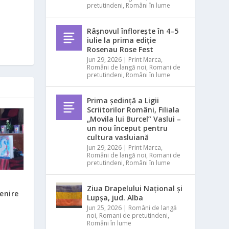
pretutindeni
,
Români în lume
Râșnovul înflorește în 4–5
iulie la prima ediție
Rosenau Rose Fest
Jun 29, 2026
|
Print Marca
,
Români de langă noi
,
Romani de
pretutindeni
,
Români în lume
Prima ședință a Ligii
Scriitorilor Români, Filiala
„Movila lui Burcel” Vaslui –
un nou început pentru
cultura vasluiană
Jun 29, 2026
|
Print Marca
,
Români de langă noi
,
Romani de
pretutindeni
,
Români în lume
Ziua Drapelului Național și
venire
Lupșa, jud. Alba
Jun 25, 2026
|
Români de langă
noi
,
Romani de pretutindeni
,
Români în lume