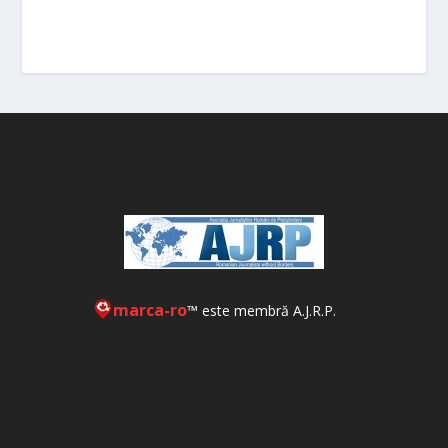
marca-ro
™ este membră A.J.R.P.