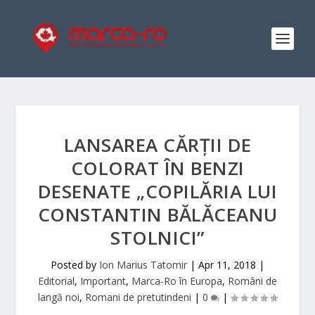
LANSAREA CĂRȚII DE
COLORAT ÎN BENZI
DESENATE „COPILĂRIA LUI
CONSTANTIN BĂLĂCEANU
STOLNICI”
Posted by
Ion Marius Tatomir
|
Apr 11, 2018
|
Editorial
,
Important
,
Marca-Ro în Europa
,
Români de
langă noi
,
Romani de pretutindeni
|
0
|