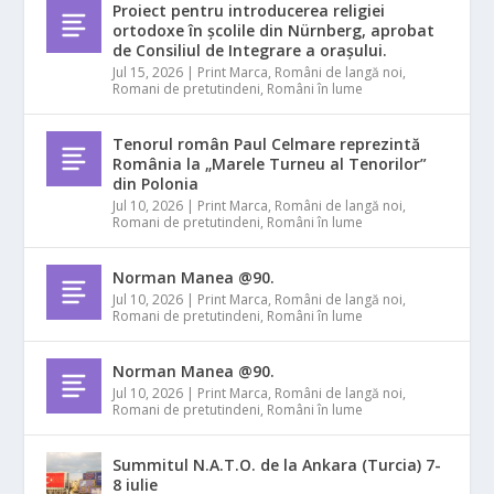
Proiect pentru introducerea religiei
ortodoxe în școlile din Nürnberg, aprobat
de Consiliul de Integrare a orașului.
Jul 15, 2026
|
Print Marca
,
Români de langă noi
,
Romani de pretutindeni
,
Români în lume
Tenorul român Paul Celmare reprezintă
România la „Marele Turneu al Tenorilor”
din Polonia
Jul 10, 2026
|
Print Marca
,
Români de langă noi
,
Romani de pretutindeni
,
Români în lume
Norman Manea @90.
Jul 10, 2026
|
Print Marca
,
Români de langă noi
,
Romani de pretutindeni
,
Români în lume
Norman Manea @90.
Jul 10, 2026
|
Print Marca
,
Români de langă noi
,
Romani de pretutindeni
,
Români în lume
Summitul N.A.T.O. de la Ankara (Turcia) 7-
8 iulie