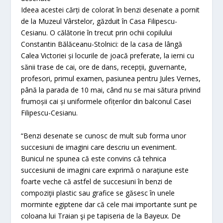
Ideea acestei cărți de colorat în benzi desenate a pornit
de la Muzeul Vârstelor, găzduit în Casa Filipescu-
Cesianu. O călătorie în trecut prin ochii copilului
Constantin
Bălăceanu-
Stolnici
: de la casa de lângă
Calea Victoriei și locurile de joacă preferate, la ierni cu
sănii trase de cai, ore de dans, recepții, guvernante,
profesori, primul examen, pasiunea pentru Jules Vernes,
până la parada de 10 mai, când nu se mai sătura privind
frumoșii cai și uniformele ofițerilor din balconul Casei
Filipescu-Cesianu.
“Benzi desenate se cunosc de mult sub forma unor
succesiuni de imagini care descriu un eveniment.
Bunicul ne spunea că este convins că tehnica
succesiunii de imagini care exprimă o naraţiune este
foarte veche că astfel de succesiuni în benzi de
compoziţii plastic sau grafice se găsesc în unele
morminte egiptene dar că cele mai importante sunt pe
coloana lui Traian şi pe tapiseria de la Bayeux. De