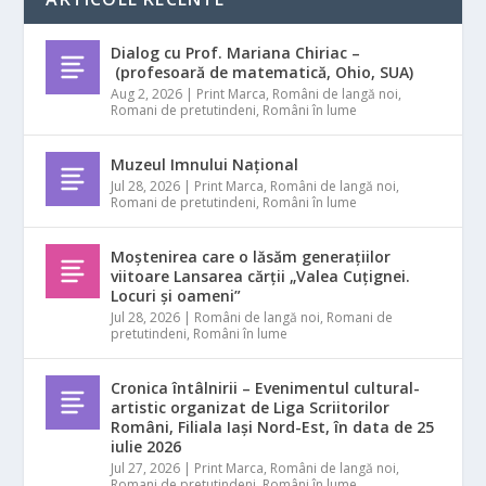
Dialog cu Prof. Mariana Chiriac –
(profesoară de matematică, Ohio, SUA)
Aug 2, 2026
|
Print Marca
,
Români de langă noi
,
Romani de pretutindeni
,
Români în lume
Muzeul Imnului Național
Jul 28, 2026
|
Print Marca
,
Români de langă noi
,
Romani de pretutindeni
,
Români în lume
Moștenirea care o lăsăm generațiilor
viitoare Lansarea cărții „Valea Cuțignei.
Locuri și oameni”
Jul 28, 2026
|
Români de langă noi
,
Romani de
pretutindeni
,
Români în lume
Cronica întâlnirii – Evenimentul cultural-
artistic organizat de Liga Scriitorilor
Români, Filiala Iași Nord-Est, în data de 25
iulie 2026
Jul 27, 2026
|
Print Marca
,
Români de langă noi
,
Romani de pretutindeni
,
Români în lume