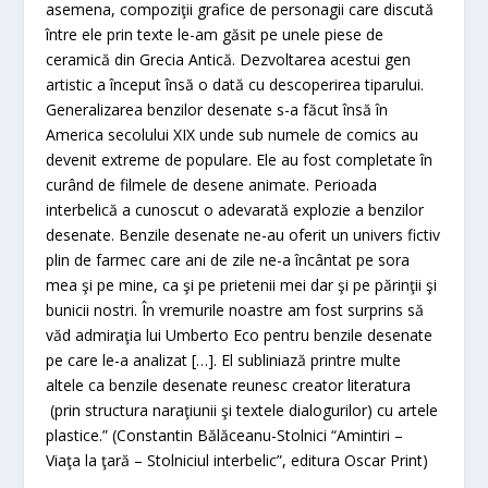
asemena, compoziţii grafice de personagii care discută
între ele prin texte le-am găsit pe unele piese de
ceramică din Grecia Antică. Dezvoltarea acestui gen
artistic a început însă o dată cu descoperirea tiparului.
Generalizarea benzilor desenate s-a făcut însă în
America secolului XIX unde sub numele de comics au
devenit extreme de populare. Ele au fost completate în
curând de filmele de desene animate. Perioada
interbelică a cunoscut o adevarată explozie a benzilor
desenate. Benzile desenate ne-au oferit un univers fictiv
plin de farmec care ani de zile ne-a încântat pe sora
mea şi pe mine, ca şi pe prietenii mei dar şi pe părinţii şi
bunicii nostri. În vremurile noastre am fost surprins să
văd admiraţia lui Umberto Eco pentru benzile desenate
pe care le-a analizat […]. El subliniază printre multe
altele ca benzile desenate reunesc creator literatura
(prin structura naraţiunii şi textele dialogurilor) cu artele
plastice.”
(
Constantin Bălăceanu-
Stolnici
“Amintiri –
Viaţa la ţară – Stolniciul interbelic”, editura Oscar Print)