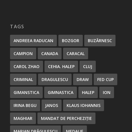
TAGS
ANDREEA RADUCAN
BOZGOR
BUZĂRNESC
CAMPION
CANADA
CARACAL
CAROL ZHAO
CEHIA. HALEP
CLUJ
CRIMINAL
DRAGULESCU
DRAW
FED CUP
GIMANSTICA
GIMNASTICA
HALEP
ION
IRINA BEGU
JANOS
KLAUS IOHANNIS
MAGHIAR
MANDAT DE PERCHEZIȚIE
MARIAN DRĂGULESCU
MEDALIE