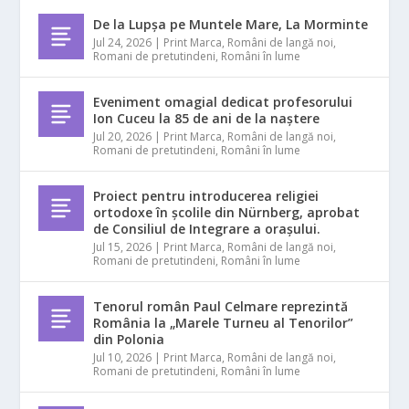
De la Lupșa pe Muntele Mare, La Morminte
Jul 24, 2026
|
Print Marca
,
Români de langă noi
,
Romani de pretutindeni
,
Români în lume
Eveniment omagial dedicat profesorului
Ion Cuceu la 85 de ani de la naștere
Jul 20, 2026
|
Print Marca
,
Români de langă noi
,
Romani de pretutindeni
,
Români în lume
Proiect pentru introducerea religiei
ortodoxe în școlile din Nürnberg, aprobat
de Consiliul de Integrare a orașului.
Jul 15, 2026
|
Print Marca
,
Români de langă noi
,
Romani de pretutindeni
,
Români în lume
Tenorul român Paul Celmare reprezintă
România la „Marele Turneu al Tenorilor”
din Polonia
Jul 10, 2026
|
Print Marca
,
Români de langă noi
,
Romani de pretutindeni
,
Români în lume