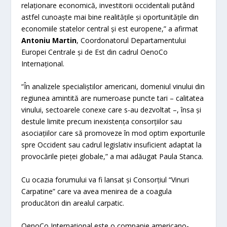
relaționare economică, investitorii occidentali putând
astfel cunoaște mai bine realitățile și oportunitățile din
economiile statelor central și est europene,” a afirmat
Antoniu Martin
, Coordonatorul Departamentului
Europei Centrale și de Est din cadrul OenoCo
Internațional.
“În analizele specialiștilor americani, domeniul vinului din
regiunea amintită are numeroase puncte tari – calitatea
vinului, sectoarele conexe care s-au dezvoltat –, însa și
destule limite precum inexistența consorțiilor sau
asociațiilor care să promoveze în mod optim exporturile
spre Occident sau cadrul legislativ insuficient adaptat la
provocările pieței globale,” a mai adăugat Paula Stanca.
Cu ocazia forumului va fi lansat și Consorțiul “Vinuri
Carpatine” care va avea menirea de a coagula
producători din arealul carpatic.
OenoCo Internațional este o companie americano-