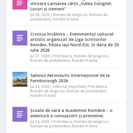
viitoare Lansarea cărții „Valea Cuțignei.
Locuri și oameni”
Jul 28, 2026
|
Români de langă noi
,
Romani de
pretutindeni
,
Români în lume
Cronica întâlnirii – Evenimentul cultural-
artistic organizat de Liga Scriitorilor
Români, Filiala Iași Nord-Est, în data de 25
iulie 2026
Jul 27, 2026
|
Print Marca
,
Români de langă noi
,
Romani de pretutindeni
,
Români în lume
Salonul Aeronautic Internațional de la
Farnborough 2026
Jul 24, 2026
|
Editorial
,
Important
,
Print Marca
,
Români de langă noi
,
Romani de pretutindeni
,
Români în lume
Școala de vară a Academiei Române – o
aventură a cunoașterii și prieteniei.
Jul 24, 2026
|
Print Marca
,
Români de langă noi
,
Romani de pretutindeni
,
Români în lume