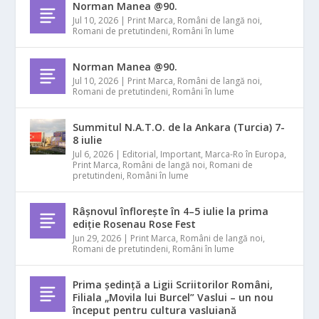
Norman Manea @90.
Jul 10, 2026
|
Print Marca
,
Români de langă noi
,
Romani de pretutindeni
,
Români în lume
Norman Manea @90.
Jul 10, 2026
|
Print Marca
,
Români de langă noi
,
Romani de pretutindeni
,
Români în lume
Summitul N.A.T.O. de la Ankara (Turcia) 7-
8 iulie
Jul 6, 2026
|
Editorial
,
Important
,
Marca-Ro în Europa
,
Print Marca
,
Români de langă noi
,
Romani de
pretutindeni
,
Români în lume
Râșnovul înflorește în 4–5 iulie la prima
ediție Rosenau Rose Fest
Jun 29, 2026
|
Print Marca
,
Români de langă noi
,
Romani de pretutindeni
,
Români în lume
Prima ședință a Ligii Scriitorilor Români,
Filiala „Movila lui Burcel” Vaslui – un nou
început pentru cultura vasluiană