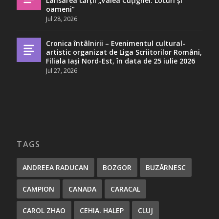
Lansarea cărții „Valea Cuțignei. Locuri și
oameni”
Jul 28, 2026
Cronica întâlnirii – Evenimentul cultural-
artistic organizat de Liga Scriitorilor Români,
Filiala Iași Nord-Est, în data de 25 iulie 2026
Jul 27, 2026
TAGS
ANDREEA RADUCAN
BOZGOR
BUZĂRNESC
CAMPION
CANADA
CARACAL
CAROL ZHAO
CEHIA. HALEP
CLUJ