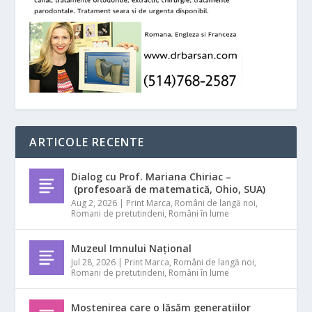
ARTICOLE RECENTE
Dialog cu Prof. Mariana Chiriac –
(profesoară de matematică, Ohio, SUA)
Aug 2, 2026
|
Print Marca
,
Români de langă noi
,
Romani de pretutindeni
,
Români în lume
Muzeul Imnului Național
Jul 28, 2026
|
Print Marca
,
Români de langă noi
,
Romani de pretutindeni
,
Români în lume
Moștenirea care o lăsăm generațiilor