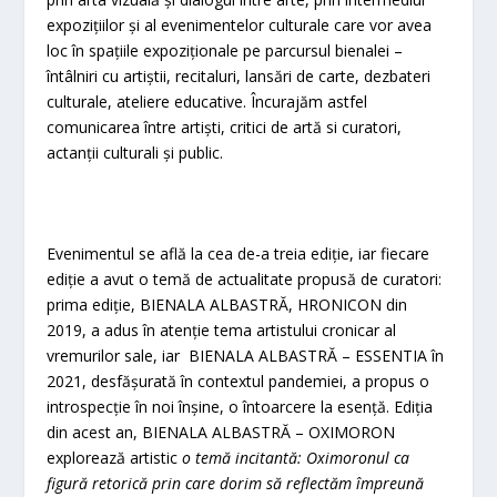
expozițiilor și al evenimentelor culturale care vor avea
loc în spațiile expoziționale pe parcursul bienalei –
întâlniri cu artiștii, recitaluri, lansări de carte, dezbateri
culturale, ateliere educative. Încurajăm astfel
comunicarea între artiști, critici de artă si curatori,
actanții culturali și public.
Evenimentul se află la cea de-a treia ediție, iar fiecare
ediție a avut o temă de actualitate propusă de curatori:
prima ediție, BIENALA ALBASTRĂ, HRONICON din
2019, a adus în atenție tema artistului cronicar al
vremurilor sale, iar BIENALA ALBASTRĂ – ESSENTIA în
2021, desfășurată în contextul pandemiei, a propus o
introspecție în noi înșine, o întoarcere la esență. Ediția
din acest an, BIENALA ALBASTRĂ – OXIMORON
explorează artistic
o temă incitantă: Oximoronul ca
figură retorică prin care dorim să reflectăm împreună