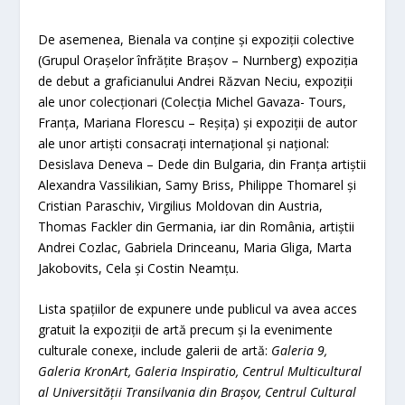
De asemenea, Bienala va conține și expoziții colective
(Grupul Orașelor înfrățite Brașov – Nurnberg) expoziția
de debut a graficianului Andrei Răzvan Neciu, expoziții
ale unor colecționari (Colecția Michel Gavaza- Tours,
Franța, Mariana Florescu – Reșița) și expoziții de autor
ale unor artiști consacrați internațional și național:
Desislava Deneva – Dede din Bulgaria, din Franța artiștii
Alexandra Vassilikian, Samy Briss, Philippe Thomarel și
Cristian Paraschiv, Virgilius Moldovan din Austria,
Thomas Fackler din Germania, iar din România, artiștii
Andrei Cozlac, Gabriela Drinceanu, Maria Gliga, Marta
Jakobovits, Cela și Costin Neamțu.
Lista spațiilor de expunere unde publicul va avea acces
gratuit la expoziții de artă precum și la evenimente
culturale conexe, include galerii de artă:
Galeria 9,
Galeria KronArt, Galeria Inspiratio, Centrul Multicultural
al Universității Transilvania din Brașov, Centrul Cultural