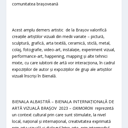
comunitatea brașoveană
Acest amplu demers artistic de la Brașov valorifică
creațiile artiștilor vizuali din medii variate – pictură,
sculptură, grafică, arta textilă, ceramică, sticlă, metal,
colaj, fotografie, video-art, instalație, experiment vizual,
performance-art, happening, mapping și alte tehnici
mixte, cu care iubitorii de artă vor interacționa, în cadrul
expozițiilor de autor și expozițiilor de grup ale artiștilor
vizuali înscriși în Bienală.
BIENALA ALBASTRĂ – BIENALA INTERNAȚIONALĂ DE
ARTĂ VIZUALĂ BRAȘOV 2023 –
OXIMORON
reprezintă
un context cultural prin care sunt stimulate, la nivel
local, național și internațional, creativitatea exprimată
prin arta vizuală și dialogul între arte, prin intermediul