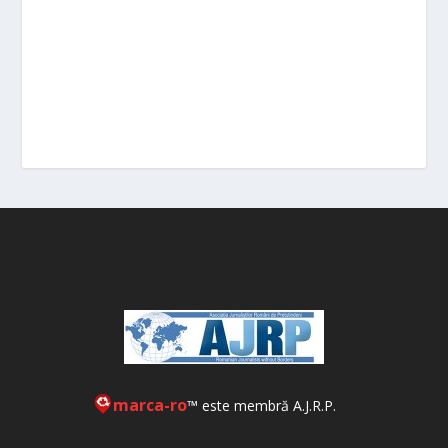
marca-ro
™ este membră A.J.R.P.