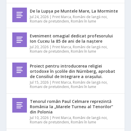
De la Lupșa pe Muntele Mare, La Morminte
Jul 24, 2026
|
Print Marca
,
Români de langă noi
,
Romani de pretutindeni
,
Români în lume
Eveniment omagial dedicat profesorului
Ion Cuceu la 85 de ani de la naștere
Jul 20, 2026
|
Print Marca
,
Români de langă noi
,
Romani de pretutindeni
,
Români în lume
Proiect pentru introducerea religiei
ortodoxe în școlile din Nürnberg, aprobat
de Consiliul de Integrare a orașului.
Jul 15, 2026
|
Print Marca
,
Români de langă noi
,
Romani de pretutindeni
,
Români în lume
Tenorul român Paul Celmare reprezintă
România la „Marele Turneu al Tenorilor”
din Polonia
Jul 10, 2026
|
Print Marca
,
Români de langă noi
,
Romani de pretutindeni
,
Români în lume