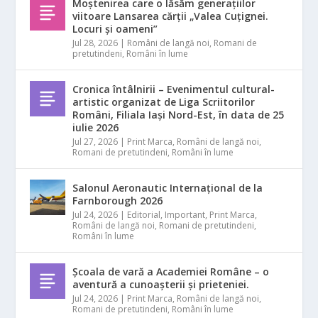
Moștenirea care o lăsăm generațiilor
viitoare Lansarea cărții „Valea Cuțignei.
Locuri și oameni”
Jul 28, 2026
|
Români de langă noi
,
Romani de
pretutindeni
,
Români în lume
Cronica întâlnirii – Evenimentul cultural-
artistic organizat de Liga Scriitorilor
Români, Filiala Iași Nord-Est, în data de 25
iulie 2026
Jul 27, 2026
|
Print Marca
,
Români de langă noi
,
Romani de pretutindeni
,
Români în lume
Salonul Aeronautic Internațional de la
Farnborough 2026
Jul 24, 2026
|
Editorial
,
Important
,
Print Marca
,
Români de langă noi
,
Romani de pretutindeni
,
Români în lume
Școala de vară a Academiei Române – o
aventură a cunoașterii și prieteniei.
Jul 24, 2026
|
Print Marca
,
Români de langă noi
,
Romani de pretutindeni
,
Români în lume