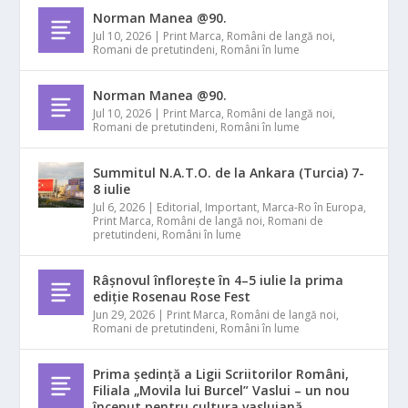
Norman Manea @90.
Jul 10, 2026
|
Print Marca
,
Români de langă noi
,
Romani de pretutindeni
,
Români în lume
Norman Manea @90.
Jul 10, 2026
|
Print Marca
,
Români de langă noi
,
Romani de pretutindeni
,
Români în lume
Summitul N.A.T.O. de la Ankara (Turcia) 7-
8 iulie
Jul 6, 2026
|
Editorial
,
Important
,
Marca-Ro în Europa
,
Print Marca
,
Români de langă noi
,
Romani de
pretutindeni
,
Români în lume
Râșnovul înflorește în 4–5 iulie la prima
ediție Rosenau Rose Fest
Jun 29, 2026
|
Print Marca
,
Români de langă noi
,
Romani de pretutindeni
,
Români în lume
Prima ședință a Ligii Scriitorilor Români,
Filiala „Movila lui Burcel” Vaslui – un nou
început pentru cultura vasluiană