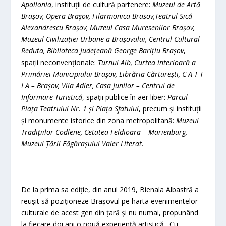
Apollonia
, instituții de cultură partenere:
Muzeul de Artă
Brașov, Opera Braşov, Filarmonica Brasov,Teatrul Sică
Alexandrescu Brașov, Muzeul Casa Muresenilor Brașov,
Muzeul Civilizației Urbane a Brașovului, Centrul Cultural
Reduta, Biblioteca Județeană George Barițiu Brașov
,
spații neconvenționale:
Turnul Alb, Curtea interioară a
Primăriei Municipiului Braşov, Librăria Cărturești, C A T T
I A – Brașov, Vila Adler, Casa Junilor – Centrul de
Informare Turistică
, spații publice în aer liber:
Parcul
Piața Teatrului Nr. 1 și Piața Sfatului
, precum și instituții
și monumente istorice din zona metropolitană:
Muzeul
Tradițiilor Codlene, Cetatea Feldioara – Marienburg,
Muzeul Țării Făgărașului Valer Literat.
De la prima sa ediție, din anul 2019, Bienala Albastră a
reușit să poziționeze Brașovul pe harta evenimentelor
culturale de acest gen din țară și nu numai, propunând
la fiecare doi ani o nouă experiență artistică. Cu