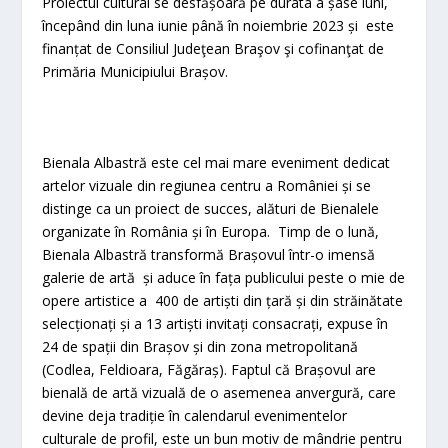
Proiectul cultural se desfășoară pe durata a șase luni,
începând din luna iunie până în noiembrie 2023 și este
finanțat de Consiliul Judeţean Braşov şi cofinanţat de
Primăria Municipiului Brașov.
Bienala Albastră este cel mai mare eveniment dedicat
artelor vizuale din regiunea centru a României și se
distinge ca un proiect de succes, alături de Bienalele
organizate în România și în Europa. Timp de o lună,
Bienala Albastră transformă Brașovul într-o imensă
galerie de artă și aduce în fața publicului peste o mie de
opere artistice a 400 de artiști din țară și din străinătate
selecționați și a 13 artiști invitați consacrați, expuse în
24 de spații din Brașov și din zona metropolitană
(Codlea, Feldioara, Făgăraș). Faptul că Brașovul are
bienală de artă vizuală de o asemenea anvergură, care
devine deja tradiție în calendarul evenimentelor
culturale de profil, este un bun motiv de mândrie pentru