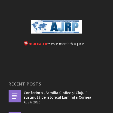
marca-ro
™ este membră A.J.R.P.
RECENT POSTS
Conferința „Familia Cioflec și Clujul”
susținută de istoricul Luminița Cornea
Aug 6, 2026