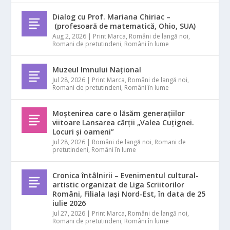
Dialog cu Prof. Mariana Chiriac –
(profesoară de matematică, Ohio, SUA)
Aug 2, 2026
|
Print Marca
,
Români de langă noi
,
Romani de pretutindeni
,
Români în lume
Muzeul Imnului Național
Jul 28, 2026
|
Print Marca
,
Români de langă noi
,
Romani de pretutindeni
,
Români în lume
Moștenirea care o lăsăm generațiilor
viitoare Lansarea cărții „Valea Cuțignei.
Locuri și oameni”
Jul 28, 2026
|
Români de langă noi
,
Romani de
pretutindeni
,
Români în lume
Cronica întâlnirii – Evenimentul cultural-
artistic organizat de Liga Scriitorilor
Români, Filiala Iași Nord-Est, în data de 25
iulie 2026
Jul 27, 2026
|
Print Marca
,
Români de langă noi
,
Romani de pretutindeni
,
Români în lume