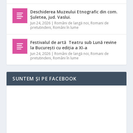
Deschiderea Muzeului Etnografic din com.
Șuletea, jud. Vaslui.
Jun 24, 2026
|
Români de langă noi
,
Romani de
pretutindeni
,
Români în lume
Festivalul de artă Teatru sub Lună revine
la București cu ediția a XI-a
Jun 24, 2026
|
Români de langă noi
,
Romani de
pretutindeni
,
Români în lume
SUNTEM ȘI PE FACEBOOK