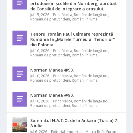
ortodoxe în școlile din Nürnberg, aprobat
de Consiliul de Integrare a orașului.
Jul 15, 2026
|
Print Marca
,
Români de langă noi
,
Romani de pretutindeni
,
Români în lume
Tenorul român Paul Celmare reprezintă
România la „Marele Turneu al Tenorilor”
din Polonia
Jul 10, 2026
|
Print Marca
,
Români de langă noi
,
Romani de pretutindeni
,
Români în lume
Norman Manea @90.
Jul 10, 2026
|
Print Marca
,
Români de langă noi
,
Romani de pretutindeni
,
Români în lume
Norman Manea @90.
Jul 10, 2026
|
Print Marca
,
Români de langă noi
,
Romani de pretutindeni
,
Români în lume
Summitul N.A.T.O. de la Ankara (Turcia) 7-
8 iulie
Jul 6, 2026
|
Editorial
,
Important
,
Marca-Ro în Europa
,