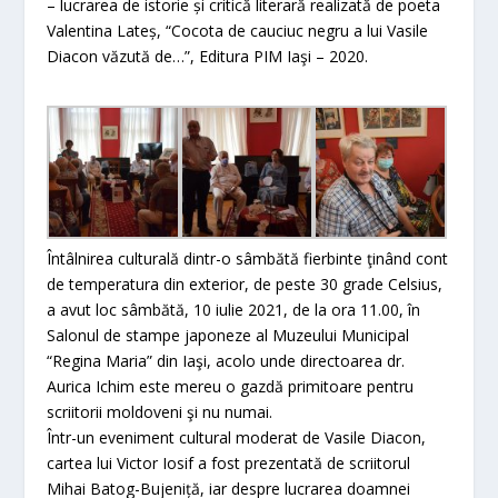
– lucrarea de istorie și critică literară realizată de poeta
Valentina Lateș, “Cocota de cauciuc negru a lui Vasile
Diacon văzută de…”, Editura PIM Iaşi – 2020.
Întâlnirea culturală dintr-o sâmbătă fierbinte ţinând cont
de temperatura din exterior, de peste 30 grade Celsius,
a avut loc sâmbătă, 10 iulie 2021, de la ora 11.00, în
Salonul de stampe japoneze al Muzeului Municipal
“Regina Maria” din Iaşi, acolo unde directoarea dr.
Aurica Ichim este mereu o gazdă primitoare pentru
scriitorii moldoveni şi nu numai.
Într-un eveniment cultural moderat de Vasile Diacon,
cartea lui Victor Iosif a fost prezentată de scriitorul
Mihai Batog-Bujeniță, iar despre lucrarea doamnei