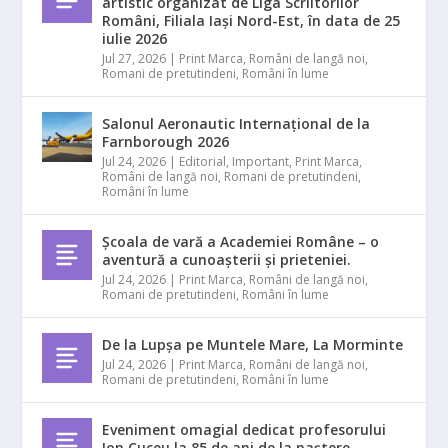
artistic organizat de Liga Scriitorilor
Români, Filiala Iași Nord-Est, în data de 25
iulie 2026
Jul 27, 2026
|
Print Marca
,
Români de langă noi
,
Romani de pretutindeni
,
Români în lume
Salonul Aeronautic Internațional de la
Farnborough 2026
Jul 24, 2026
|
Editorial
,
Important
,
Print Marca
,
Români de langă noi
,
Romani de pretutindeni
,
Români în lume
Școala de vară a Academiei Române – o
aventură a cunoașterii și prieteniei.
Jul 24, 2026
|
Print Marca
,
Români de langă noi
,
Romani de pretutindeni
,
Români în lume
De la Lupșa pe Muntele Mare, La Morminte
Jul 24, 2026
|
Print Marca
,
Români de langă noi
,
Romani de pretutindeni
,
Români în lume
Eveniment omagial dedicat profesorului
Ion Cuceu la 85 de ani de la naștere