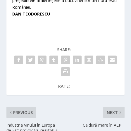
preşedintele filialei ieşene a bucovinenilor din nord-estul
României.
DAN TEODORESCU
SHARE:
RATE:
PREVIOUS
NEXT
Industria Vinului în Europa
Căldură mare în ALPI !
de Est: provocări, realități și