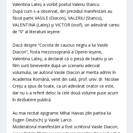
Valentina Lateș a vorbit poetul Valeriu Stancu.
După cum s-a observat, din prezidiul manifestării au
făcut parte VASILE (Diacon), VALERIU (Stancu),
VALENTINA (Lateş) şi VICTOR (Iosif), un adevărat careu
de “V” al literaturii ieşene.
Dacă despre “Cocota de cauciuc negru a lui Vasile
Diacon”, fosta mezzosoprană a Operei ieşene,
Valentina Lateş, a declarat că o piesă de teatru şi un
film sunt binevenite după un scenariu adecvat
volumului, iar autorul Vasile Diacon ar merita admis în
Academia Română, venit din sală, prof. univ. dr. Nicolae
Creţu a spus de toate, ca un adevărat orator ce este,
dar nu s-a referit deloc la cele două volume puse acum
în dezbatere publică.
Au mai recitat epigrame Mihai Haivas (din partea lui
Eugen Deutsch) şi Vasile Larco.
Moderatorul manifestării a fost scriitorul Vasile Diacon,