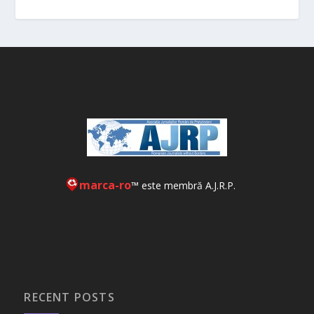
marca-ro
™ este membră A.J.R.P.
RECENT POSTS