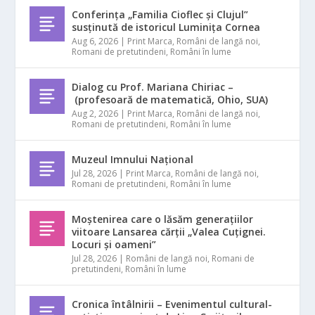
Conferința „Familia Cioflec și Clujul”
susținută de istoricul Luminița Cornea
Aug 6, 2026
|
Print Marca
,
Români de langă noi
,
Romani de pretutindeni
,
Români în lume
Dialog cu Prof. Mariana Chiriac –
(profesoară de matematică, Ohio, SUA)
Aug 2, 2026
|
Print Marca
,
Români de langă noi
,
Romani de pretutindeni
,
Români în lume
Muzeul Imnului Național
Jul 28, 2026
|
Print Marca
,
Români de langă noi
,
Romani de pretutindeni
,
Români în lume
Moștenirea care o lăsăm generațiilor
viitoare Lansarea cărții „Valea Cuțignei.
Locuri și oameni”
Jul 28, 2026
|
Români de langă noi
,
Romani de
pretutindeni
,
Români în lume
Cronica întâlnirii – Evenimentul cultural-