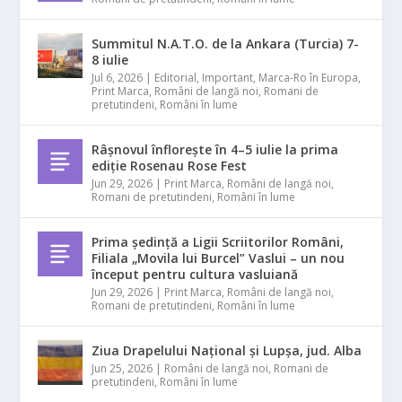
Summitul N.A.T.O. de la Ankara (Turcia) 7-
8 iulie
Jul 6, 2026
|
Editorial
,
Important
,
Marca-Ro în Europa
,
Print Marca
,
Români de langă noi
,
Romani de
pretutindeni
,
Români în lume
Râșnovul înflorește în 4–5 iulie la prima
ediție Rosenau Rose Fest
Jun 29, 2026
|
Print Marca
,
Români de langă noi
,
Romani de pretutindeni
,
Români în lume
Prima ședință a Ligii Scriitorilor Români,
Filiala „Movila lui Burcel” Vaslui – un nou
început pentru cultura vasluiană
Jun 29, 2026
|
Print Marca
,
Români de langă noi
,
Romani de pretutindeni
,
Români în lume
Ziua Drapelului Național și Lupșa, jud. Alba
Jun 25, 2026
|
Români de langă noi
,
Romani de
pretutindeni
,
Români în lume