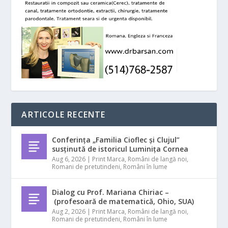
ARTICOLE RECENTE
Conferința „Familia Cioflec și Clujul”
susținută de istoricul Luminița Cornea
Aug 6, 2026
|
Print Marca
,
Români de langă noi
,
Romani de pretutindeni
,
Români în lume
Dialog cu Prof. Mariana Chiriac –
(profesoară de matematică, Ohio, SUA)
Aug 2, 2026
|
Print Marca
,
Români de langă noi
,
Romani de pretutindeni
,
Români în lume