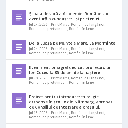
Școala de vară a Academiei Române – o
aventură a cunoașterii și prieteniei.
Jul 24, 2026
|
Print Marca
,
Români de langă noi
,
Romani de pretutindeni
,
Români în lume
De la Lupșa pe Muntele Mare, La Morminte
Jul 24, 2026
|
Print Marca
,
Români de langă noi
,
Romani de pretutindeni
,
Români în lume
Eveniment omagial dedicat profesorului
Ion Cuceu la 85 de ani de la naștere
Jul 20, 2026
|
Print Marca
,
Români de langă noi
,
Romani de pretutindeni
,
Români în lume
Proiect pentru introducerea religiei
ortodoxe în școlile din Nürnberg, aprobat
de Consiliul de Integrare a orașului.
Jul 15, 2026
|
Print Marca
,
Români de langă noi
,
Romani de pretutindeni
,
Români în lume