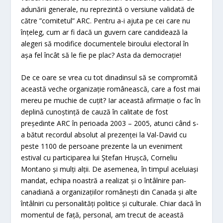
adunării generale, nu reprezintă o versiune validată de
către ”comitetul” ARC. Pentru a-i ajuta pe cei care nu
înțeleg, cum ar fi dacă un guvern care candidează la
alegeri să modifice documentele biroului electoral în
așa fel încât să le fie pe plac? Asta da democrație!
De ce oare se vrea cu tot dinadinsul să se compromită
această veche organizație românească, care a fost mai
mereu pe muchie de cuțit? Iar această afirmație o fac în
deplină cunoștință de cauză în calitate de fost
președinte ARC în perioada 2003 – 2005, atunci când s-
a bătut recordul absolut al prezenței la Val-David cu
peste 1100 de persoane prezente la un eveniment
estival cu participarea lui Ștefan Hrușcă, Corneliu
Montano și mulți alții. De asemenea, în timpul aceluiași
mandat, echipa noastră a realizat și o întâlnire pan-
canadiană a organizațiilor românești din Canada și alte
întâlniri cu personalități politice și culturale. Chiar dacă în
momentul de față, personal, am trecut de această