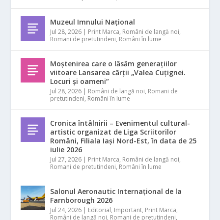
Muzeul Imnului Național
Jul 28, 2026
|
Print Marca
,
Români de langă noi
,
Romani de pretutindeni
,
Români în lume
Moștenirea care o lăsăm generațiilor
viitoare Lansarea cărții „Valea Cuțignei.
Locuri și oameni”
Jul 28, 2026
|
Români de langă noi
,
Romani de
pretutindeni
,
Români în lume
Cronica întâlnirii – Evenimentul cultural-
artistic organizat de Liga Scriitorilor
Români, Filiala Iași Nord-Est, în data de 25
iulie 2026
Jul 27, 2026
|
Print Marca
,
Români de langă noi
,
Romani de pretutindeni
,
Români în lume
Salonul Aeronautic Internațional de la
Farnborough 2026
Jul 24, 2026
|
Editorial
,
Important
,
Print Marca
,
Români de langă noi
,
Romani de pretutindeni
,