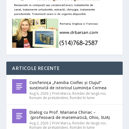
ARTICOLE RECENTE
Conferința „Familia Cioflec și Clujul”
susținută de istoricul Luminița Cornea
Aug 6, 2026
|
Print Marca
,
Români de langă noi
,
Romani de pretutindeni
,
Români în lume
Dialog cu Prof. Mariana Chiriac –
(profesoară de matematică, Ohio, SUA)
Aug 2, 2026
|
Print Marca
,
Români de langă noi
,
Romani de pretutindeni
,
Români în lume