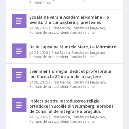
Români în lume
Școala de vară a Academiei Române – o
aventură a cunoașterii și prieteniei.
Jul 24, 2026
|
Print Marca
,
Români de langă noi
,
Romani de pretutindeni
,
Români în lume
De la Lupșa pe Muntele Mare, La Morminte
Jul 24, 2026
|
Print Marca
,
Români de langă noi
,
Romani de pretutindeni
,
Români în lume
Eveniment omagial dedicat profesorului
Ion Cuceu la 85 de ani de la naștere
Jul 20, 2026
|
Print Marca
,
Români de langă noi
,
Romani de pretutindeni
,
Români în lume
Proiect pentru introducerea religiei
ortodoxe în școlile din Nürnberg, aprobat
de Consiliul de Integrare a orașului.
Jul 15, 2026
|
Print Marca
,
Români de langă noi
,
Romani de pretutindeni
,
Români în lume