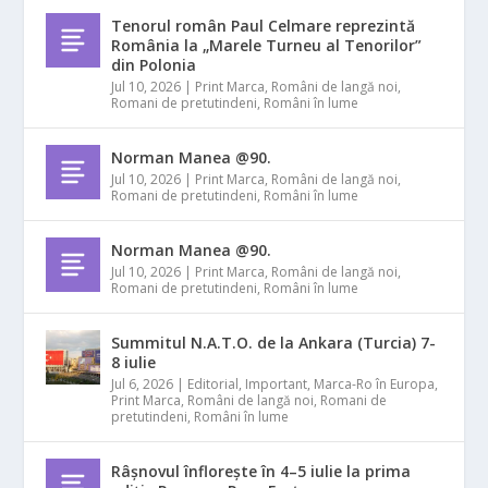
Tenorul român Paul Celmare reprezintă
România la „Marele Turneu al Tenorilor”
din Polonia
Jul 10, 2026
|
Print Marca
,
Români de langă noi
,
Romani de pretutindeni
,
Români în lume
Norman Manea @90.
Jul 10, 2026
|
Print Marca
,
Români de langă noi
,
Romani de pretutindeni
,
Români în lume
Norman Manea @90.
Jul 10, 2026
|
Print Marca
,
Români de langă noi
,
Romani de pretutindeni
,
Români în lume
Summitul N.A.T.O. de la Ankara (Turcia) 7-
8 iulie
Jul 6, 2026
|
Editorial
,
Important
,
Marca-Ro în Europa
,
Print Marca
,
Români de langă noi
,
Romani de
pretutindeni
,
Români în lume
Râșnovul înflorește în 4–5 iulie la prima