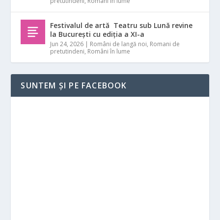
pretutindeni
,
Români în lume
Festivalul de artă Teatru sub Lună revine
la București cu ediția a XI-a
Jun 24, 2026
|
Români de langă noi
,
Romani de
pretutindeni
,
Români în lume
SUNTEM ȘI PE FACEBOOK