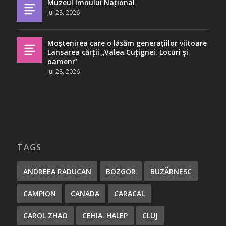
Muzeul Imnului Național
Jul 28, 2026
Moștenirea care o lăsăm generațiilor viitoare
Lansarea cărții „Valea Cuțignei. Locuri și
oameni”
Jul 28, 2026
TAGS
ANDREEA RADUCAN
BOZGOR
BUZĂRNESC
CAMPION
CANADA
CARACAL
CAROL ZHAO
CEHIA. HALEP
CLUJ