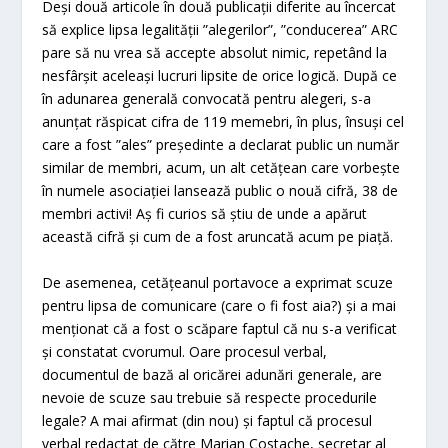
Deși două articole în două publicații diferite au încercat
să explice lipsa legalității ”alegerilor”, ”conducerea” ARC
pare să nu vrea să accepte absolut nimic, repetând la
nesfârșit aceleași lucruri lipsite de orice logică. După ce
în adunarea generală convocată pentru alegeri, s-a
anunțat răspicat cifra de 119 memebri, în plus, însuși cel
care a fost ”ales” președinte a declarat public un număr
similar de membri, acum, un alt cetățean care vorbește
în numele asociației lansează public o nouă cifră, 38 de
membri activi! Aș fi curios să știu de unde a apărut
această cifră și cum de a fost aruncată acum pe piață.
De asemenea, cetățeanul portavoce a exprimat scuze
pentru lipsa de comunicare (care o fi fost aia?) și a mai
menționat că a fost o scăpare faptul că nu s-a verificat
și constatat cvorumul. Oare procesul verbal,
documentul de bază al oricărei adunări generale, are
nevoie de scuze sau trebuie să respecte procedurile
legale? A mai afirmat (din nou) și faptul că procesul
verbal redactat de către Marian Costache, secretar al