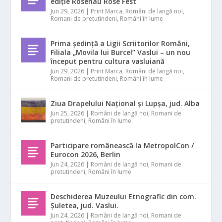
ediție Rosenau Rose Fest
Jun 29, 2026
|
Print Marca
,
Români de langă noi
,
Romani de pretutindeni
,
Români în lume
Prima ședință a Ligii Scriitorilor Români,
Filiala „Movila lui Burcel” Vaslui – un nou
început pentru cultura vasluiană
Jun 29, 2026
|
Print Marca
,
Români de langă noi
,
Romani de pretutindeni
,
Români în lume
Ziua Drapelului Național și Lupșa, jud. Alba
Jun 25, 2026
|
Români de langă noi
,
Romani de
pretutindeni
,
Români în lume
Participare românească la MetropolCon /
Eurocon 2026, Berlin
Jun 24, 2026
|
Români de langă noi
,
Romani de
pretutindeni
,
Români în lume
Deschiderea Muzeului Etnografic din com.
Șuletea, jud. Vaslui.
Jun 24, 2026
|
Români de langă noi
,
Romani de