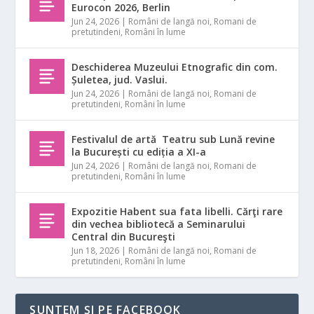
Eurocon 2026, Berlin
Jun 24, 2026
|
Români de langă noi
,
Romani de
pretutindeni
,
Români în lume
Deschiderea Muzeului Etnografic din com.
Șuletea, jud. Vaslui.
Jun 24, 2026
|
Români de langă noi
,
Romani de
pretutindeni
,
Români în lume
Festivalul de artă Teatru sub Lună revine
la București cu ediția a XI-a
Jun 24, 2026
|
Români de langă noi
,
Romani de
pretutindeni
,
Români în lume
Expozitie Habent sua fata libelli. Cărţi rare
din vechea bibliotecă a Seminarului
Central din Bucureşti
Jun 18, 2026
|
Români de langă noi
,
Romani de
pretutindeni
,
Români în lume
SUNTEM ȘI PE FACEBOOK