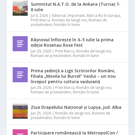
Summitul N.A.T.O. de la Ankara (Turcia) 7-
8 iulie
Jul 6, 2026
|
Editorial
,
Important
,
Marca-Ro în Europa
,
Print Marca
,
Români de langă noi
,
Romani de
pretutindeni
,
Români în lume
Râșnovul înflorește în 4–5 iulie la prima
ediție Rosenau Rose Fest
Jun 29, 2026
|
Print Marca
,
Români de langă noi
,
Romani de pretutindeni
,
Români în lume
Prima ședință a Ligii Scriitorilor Români,
Filiala „Movila lui Burcel” Vaslui – un nou
început pentru cultura vasluiană
Jun 29, 2026
|
Print Marca
,
Români de langă noi
,
Romani de pretutindeni
,
Români în lume
Ziua Drapelului Național și Lupșa, jud. Alba
Jun 25, 2026
|
Români de langă noi
,
Romani de
pretutindeni
,
Români în lume
Participare românească la MetropolCon /