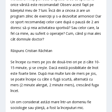
orice vârstă este recomandat! Observ acest fapt pe
băieţelul meu de 7 luni. Încă din a cincea zi are un
program zilnic de exerciţii şi s-a dezvoltat armonios! Dar
ce sport recomandaţi celor care după o pauză de 2 ani
doresc să-şi reia activitatea sportivă? Sau celor care, la
fel ca mine, au suferit o operaţie? Cum, când şi mai ales
cât domnule doctor?
Răspuns Cristian Răchitan
Se începe cu mers pe jos de două-trei ori pe zi câte 10-
15 minute, şi se creşte. Dacă există posibilitate de înot
este foarte bine. După mai multe luni de mers pe jos,
se poate începe cu câte o fugă scurtă, alternată cu
mers (2 minute alergat, 2 minute mers), crescând fuga
încet.
Un om considerat astăzi mare într-un domeniu fie
sociologie sau ştiinţă, a fost la începuturi mic.