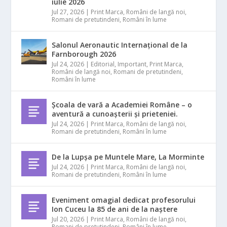
iulie 2026
Jul 27, 2026
|
Print Marca
,
Români de langă noi
,
Romani de pretutindeni
,
Români în lume
Salonul Aeronautic Internațional de la
Farnborough 2026
Jul 24, 2026
|
Editorial
,
Important
,
Print Marca
,
Români de langă noi
,
Romani de pretutindeni
,
Români în lume
Școala de vară a Academiei Române – o
aventură a cunoașterii și prieteniei.
Jul 24, 2026
|
Print Marca
,
Români de langă noi
,
Romani de pretutindeni
,
Români în lume
De la Lupșa pe Muntele Mare, La Morminte
Jul 24, 2026
|
Print Marca
,
Români de langă noi
,
Romani de pretutindeni
,
Români în lume
Eveniment omagial dedicat profesorului
Ion Cuceu la 85 de ani de la naștere
Jul 20, 2026
|
Print Marca
,
Români de langă noi
,
Romani de pretutindeni
,
Români în lume