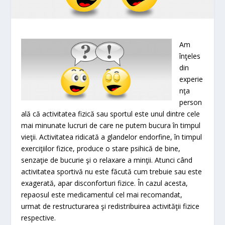
Am
înţeles
din
experie
nţa
person
ală că activitatea fizică sau sportul este unul dintre cele
mai minunate lucruri de care ne putem bucura în timpul
vieţii. Activitatea ridicată a glandelor endorfine, în timpul
exerciţiilor fizice, produce o stare psihică de bine,
senzaţie de bucurie şi o relaxare a minţii. Atunci când
activitatea sportivă nu este făcută cum trebuie sau este
exagerată, apar disconforturi fizice. În cazul acesta,
repaosul este medicamentul cel mai recomandat,
urmat de restructurarea şi redistribuirea activităţii fizice
respective.