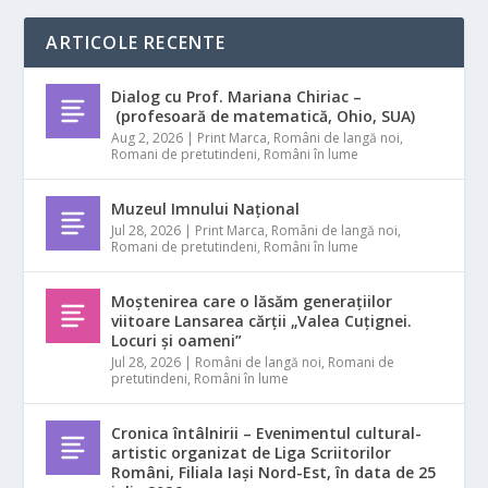
ARTICOLE RECENTE
Dialog cu Prof. Mariana Chiriac –
(profesoară de matematică, Ohio, SUA)
Aug 2, 2026
|
Print Marca
,
Români de langă noi
,
Romani de pretutindeni
,
Români în lume
Muzeul Imnului Național
Jul 28, 2026
|
Print Marca
,
Români de langă noi
,
Romani de pretutindeni
,
Români în lume
Moștenirea care o lăsăm generațiilor
viitoare Lansarea cărții „Valea Cuțignei.
Locuri și oameni”
Jul 28, 2026
|
Români de langă noi
,
Romani de
pretutindeni
,
Români în lume
Cronica întâlnirii – Evenimentul cultural-
artistic organizat de Liga Scriitorilor
Români, Filiala Iași Nord-Est, în data de 25