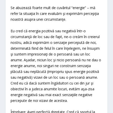
Se abuzează foarte mult de cuvântul “energie” – mă
refer la situaţia în care evaluăm şi exprimăm percepţia
noastră asupra unei circumstanţe.
Eu cred că energia pozitivă sau negativă într-o
circumstanţă de loc sau de fapt, ne-o creăm în creierul
nostru, adică exprimăm o senzaţie percepută de noi,
determinată fiind de felul în care înţelegem, ne însuşim
şi suntem impresionaţi de o persoană sau un loc
anume. Aşadar, niciun loc şi nicio persoană nu ne dau o
energie anume, noi singuri ne construim senzaţia
plăcută sau neplăcută (impropriu spus energie pozitivă
sau negativă) vizavi de un loc sau o persoană anume.
Cred eu că dacă suntem îngăduitori cu cei din jur şi
obiectivi în a judeca anumite locuri, evităm aşa-zisa
energie negativă sau mai exact senzaţiile negative
percepute de noi vizavi de acestea.
Întrebare: Aveţi perfectă dreptate. Cred că sportul la