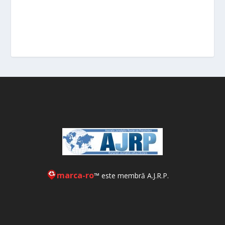
marca-ro
™ este membră A.J.R.P.