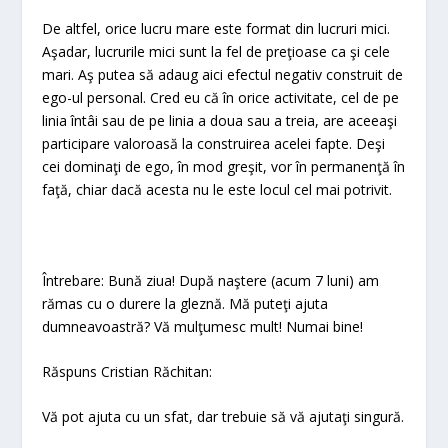
De altfel, orice lucru mare este format din lucruri mici.
Aşadar, lucrurile mici sunt la fel de preţioase ca şi cele
mari. Aş putea să adaug aici efectul negativ construit de
ego-ul personal. Cred eu că în orice activitate, cel de pe
linia întâi sau de pe linia a doua sau a treia, are aceeaşi
participare valoroasă la construirea acelei fapte. Deşi
cei dominaţi de ego, în mod greşit, vor în permanenţă în
faţă, chiar dacă acesta nu le este locul cel mai potrivit.
Întrebare: Bună ziua! După naştere (acum 7 luni) am
rămas cu o durere la gleznă. Mă puteţi ajuta
dumneavoastră? Vă mulţumesc mult! Numai bine!
Răspuns Cristian Răchitan:
Vă pot ajuta cu un sfat, dar trebuie să vă ajutaţi singură.