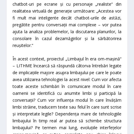
chatbot
-uri pe ecrane și cu personaje „realiste“ din
realitatea virtuală de generație următoare: „Acestea vor
fi mult mai inteligente decât
chatbot
-urile de astăzi,
pregătite pentru conversații mai complexe – vor putea
ajuta la analiza problemelor, la discutarea planurilor, la
consolare în cazul dezamăgirilor și la sărbătorirea
reușitelor.“
În acest context, proiectul „Limbajul în era om-mașină“
– LITHME încearcă să răspundă câtorva întrebări legate
de implicațiile majore asupra limbajului pe care le poate
avea utilizarea tehnologiei la acest nivel: Cum vor afecta
toate aceste schimbări în comunicare modul în care
oamenii se identifică cu anumite limbi și participă la
conversații? Cum vor influența modul în care învățăm
limbi străine, traducem texte sau felul în care sunt scrise
și interpretate legile? Dependența mare de tehnologiile
limbajului în timp real ar putea să schimbe structura
limbajului? Pe termen mai lung, evoluțiile interfețelor