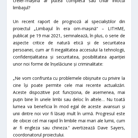
creier-mașină ar putea completa sau chiar înlocui
limbajul?
Un recent raport de prognoză al specialiștilor din
proiectul „Limbajul în era om-mașină“ – LITHME,
publicat pe 19 mai 2021, semnalează, în plus, o serie de
aspecte critice de natură etică și de securitatea
persoanei, cum ar fi inegalitatea accesului la tehnologii,
confidențialitatea și securitatea, posibilitatea apariției
unor noi forme de înșelăciune și criminalitate:
„
Ne vom confrunta cu problemele obișnuite cu privire la
cine își poate permite cele mai recente actualizări.
Aceste dispozitive pot funcționa, de asemenea, mai
puțin bine în unele limbi sau deloc în altele
…
Nu toată
lumea va beneficia în mod egal de aceste avansuri și
unii dintre noi vor fi lăsați mult în urmă. Progresul este
de obicei cel mai rapid în limbile mai mari ale lumii, cum
ar fi engleza sau chineza.“ avertizează Dave Sayers,
coordonatorul proiectului.