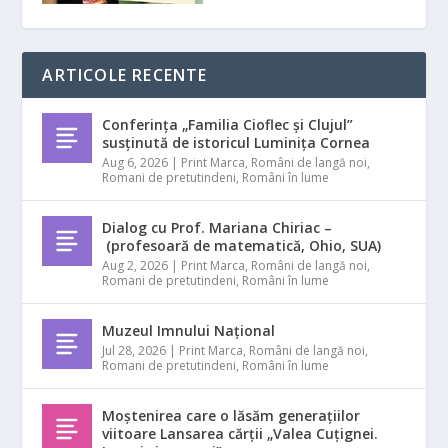
ARTICOLE RECENTE
Conferința „Familia Cioflec și Clujul”
susținută de istoricul Luminița Cornea
Aug 6, 2026
|
Print Marca
,
Români de langă noi
,
Romani de pretutindeni
,
Români în lume
Dialog cu Prof. Mariana Chiriac –
(profesoară de matematică, Ohio, SUA)
Aug 2, 2026
|
Print Marca
,
Români de langă noi
,
Romani de pretutindeni
,
Români în lume
Muzeul Imnului Național
Jul 28, 2026
|
Print Marca
,
Români de langă noi
,
Romani de pretutindeni
,
Români în lume
Moștenirea care o lăsăm generațiilor
viitoare Lansarea cărții „Valea Cuțignei.