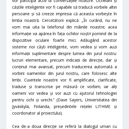
vor participa activ la conversațiile noastre. Ochelarii și
căștile inteligente vor fi capabile să traducă vorbele altei
persoane și să creeze impresia că aceasta vorbește în
limba noastră. Cercetătorii explică: „În curând, nu ne
vom mai uita la telefonul din mâinile noastre; acea
informație va apărea în fața ochilor noștri pornind de la
dispozitive oculare foarte mici. Adăugând acestor
sisteme noi căști inteligente, vom vedea și vom auzi
informații suplimentare despre lumea din jurul nostru:
lucruri elementare, precum indicații de direcție, dar și
conținut mai avansat, precum traducerea automată a
vorbirii oamenilor din jurul nostru, care folosesc alte
limbi. Cuvintele noastre vor fi amplificate, clarificate,
traduse și transcrise pe măsură ce vorbim; iar alți
oameni vor vedea și vor auzi cu ajutorul tehnologiei
pentru ochi și urechi.“ (Dave Sayers, Universitatea din
Jyväskylä, Finlanda, președintele rețelei LITHME și
coordonator al proiectului).
Cea de-a doua direcție se referă la dialogul uman cu