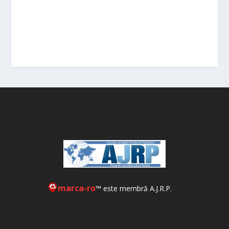
marca-ro
™ este membră A.J.R.P.