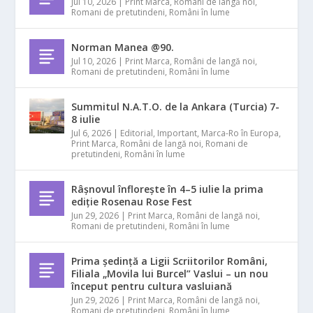
Jul 10, 2026
|
Print Marca
,
Români de langă noi
,
Romani de pretutindeni
,
Români în lume
Norman Manea @90.
Jul 10, 2026
|
Print Marca
,
Români de langă noi
,
Romani de pretutindeni
,
Români în lume
Summitul N.A.T.O. de la Ankara (Turcia) 7-
8 iulie
Jul 6, 2026
|
Editorial
,
Important
,
Marca-Ro în Europa
,
Print Marca
,
Români de langă noi
,
Romani de
pretutindeni
,
Români în lume
Râșnovul înflorește în 4–5 iulie la prima
ediție Rosenau Rose Fest
Jun 29, 2026
|
Print Marca
,
Români de langă noi
,
Romani de pretutindeni
,
Români în lume
Prima ședință a Ligii Scriitorilor Români,
Filiala „Movila lui Burcel” Vaslui – un nou
început pentru cultura vasluiană
Jun 29, 2026
|
Print Marca
,
Români de langă noi
,
Romani de pretutindeni
,
Români în lume