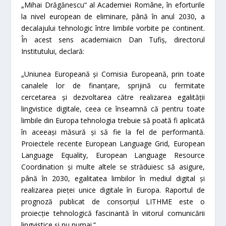
„Mihai Drăgănescu“ al Academiei Române, în eforturile
la nivel european de eliminare, până în anul 2030, a
decalajului tehnologic între limbile vorbite pe continent.
În acest sens academiaicn Dan Tufiș, directorul
Institutului, declară:
„
Uniunea Europeană și Comisia Europeană, prin toate
canalele lor de finanțare, sprijină cu fermitate
cercetarea și dezvoltarea către realizarea egalității
lingvistice digitale, ceea ce înseamnă că pentru toate
limbile din Europa tehnologia trebuie să poată fi aplicată
în aceeași măsură și să fie la fel de performantă.
Proiectele recente
European Language Grid
,
European
Language Equality
,
European Language Resource
Coordination
și multe altele se străduiesc să asigure,
până în 2030, egalitatea limbilor în mediul digital și
realizarea pieței unice digitale în Europa. Raportul de
prognoză publicat de consorțiul LITHME este o
proiecție tehnologică fascinantă în viitorul comunicării
lingvistice și nu numai.“