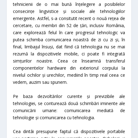
tehnicienii de o mai bună înțelegere a posibilelor
consecințe lingvistice și sociale ale tehnologiilor
emergente. Astfel, s-a consitutit recent o nouă rețea de
cercetare, cu membri din 52 de țări, inclusiv România,
care explorează felul în care progresul tehnologic va
putea schimba comunicarea noastră de zi cu zi și, în
final, limbajul însuși, dat fiind că tehnologia nu se mai
rezumă la dispozitivele mobile, ci poate fi integrată
simțurilor noastre. Ceea ce înseamnă transferul
componentelor hardware din exteriorul corpului la
nivelul ochilor și urechilor, mediind în timp real ceea ce
vedem, auzim sau spunem.
Pe baza dezvoltărilor curente și previzibile ale
tehnologiei, se conturează două schimbări iminente ale
comunicării umane: comunicarea mediată de
tehnologie și comunicarea cu tehnologia.
Cea dintâi presupune faptul că dispozitivele portabile