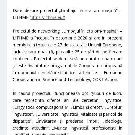
Date despre proiectul „Limbajul în era om-mașină“ –
LITHME
(
https://lithme.eu/
)
Proiectul de networking „Limbajul în era om-mașină“ –
LITHME a început în octombrie 2020 și are în prezent
membri din toate cele 27 de state ale Uniunii Europene,
inclusiv țara noastră, plus alte 25 de țări de pe fiecare
continent. Proiectul se derulează pe durata a patru ani
și este finanțat de programul de Cooperare europeană
în domeniul cercetării științifice și tehnice –
European
Cooperation in Science and Technology,
COST Action.
În cadrul proiectului funcționează opt grupuri de lucru
care reprezintă diferite arii ale cercetării lingvistice:
„Lingvistică computațională“, „Limbă și drept“, „Drepturi
lingvistice“, „Diversitate lingvistică, vitalitate și pericol de
dispariție“, „Învățarea și predarea limbii“, „Ideologii,
credințe, atitudini“, „Munca lingvistică, profesioniștii în
limbă“ și „Variație lingvistică“.