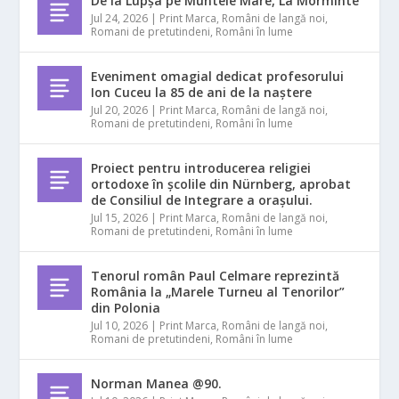
De la Lupșa pe Muntele Mare, La Morminte
Jul 24, 2026
|
Print Marca
,
Români de langă noi
,
Romani de pretutindeni
,
Români în lume
Eveniment omagial dedicat profesorului
Ion Cuceu la 85 de ani de la naștere
Jul 20, 2026
|
Print Marca
,
Români de langă noi
,
Romani de pretutindeni
,
Români în lume
Proiect pentru introducerea religiei
ortodoxe în școlile din Nürnberg, aprobat
de Consiliul de Integrare a orașului.
Jul 15, 2026
|
Print Marca
,
Români de langă noi
,
Romani de pretutindeni
,
Români în lume
Tenorul român Paul Celmare reprezintă
România la „Marele Turneu al Tenorilor”
din Polonia
Jul 10, 2026
|
Print Marca
,
Români de langă noi
,
Romani de pretutindeni
,
Români în lume
Norman Manea @90.