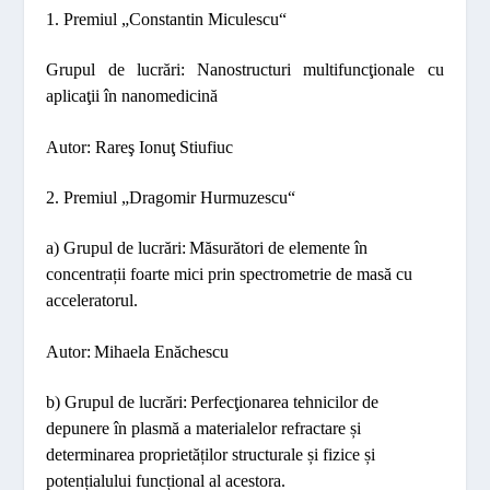
1. Premiul „
Constantin Miculescu“
Grupul de lucrări:
Nanostructuri multifuncţionale cu
aplicaţii în nanomedicină
Autor: Rareş Ionuţ Stiufiuc
2. Premiul „
Dragomir Hurmuzescu“
a) Grupul de
lucrări:
Măsurători de elemente în
concentrații foarte mici prin spectrometrie de masă cu
acceleratorul.
Autor:
Mihaela Enăchescu
b) Grupul de
lucrări:
Perfecţionarea tehnicilor de
depunere în plasmă a materialelor refractare și
determinarea proprietăților structurale și fizice și
potențialului funcțional al acestora.