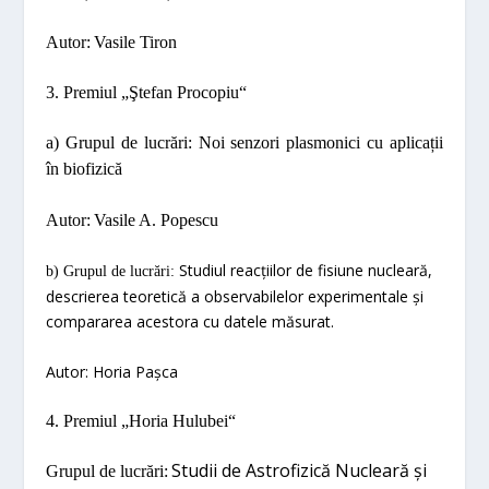
Autor:
Vasile Tiron
3. Premiul „
Ştefan
Procopiu“
a)
Grup
ul
de lucrări
:
Noi senzori plasmonici cu aplicații
în biofizică
Autor
:
Vasile
A. Popescu
Studiul reacțiilor de fisiune nucleară,
b)
Grupul de lucrări
:
descrierea teoretică a observabilelor experimentale și
compararea acestora cu datele măsurat.
Autor
:
Horia Pașca
4. Premiul „
Horia Hulubei“
Studii de Astrofizică Nucleară și
Grupul de lucrări: