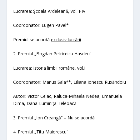
Lucrarea:
Şcoala Ardeleană
, vol. I-IV
Coordona
tor:
Eugen Pavel*
Premiul se acordă
exclusiv lucrării
2. Premiul „Bogdan Petriceicu Hasdeu“
Lucrarea:
Istoria limbii române
, vol.I
Coordonatori: Marius Sala**, Liliana Ionescu Ruxăndoiu
Autori: Victor Celac, Raluca-Mihaela Nedea, Emanuela
Dima, Dana-Luminiţa Teleoacă
3. Premiul „Ion Creangă“
– Nu se acordă
4. Premiul „Titu Maiorescu“