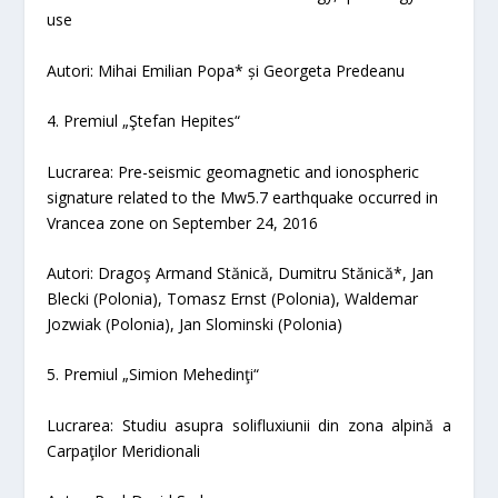
use
Autori: Mihai Emilian Popa* și Georgeta Predeanu
4. Premiul „Ştefan Hepites“
Lucrarea:
Pre-seismic geomagnetic and ionospheric
signature related to the Mw5.7 earthquake occu
rred in
Vrancea zone on September 24, 2016
Autori: Dragoş Armand Stănică, Dumitru Stănică*, Jan
Blecki (Polonia), Tomasz Ernst (Polonia), Waldemar
Jozwiak (Polonia), Jan Slominski (Polonia)
5. Premiul „Simion Mehedinţi“
Lucrarea:
Studiu asupra solifluxiunii din zona alpină a
Carpaţilor Meridionali