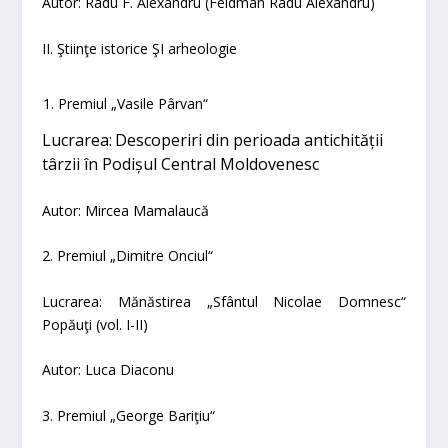
A
utor: Radu F. Alexandru (Feldman Radu Alexandru)
II.
Ştiinţe istorice
ŞI
arheologie
Premiul „Vasile Pârvan“
Lucrarea:
Descoperiri din perioada antichității
târzii în Podișul Central Moldovenesc
Autor: Mircea Mamalaucă
2. Premiul „Dimitre Onciul“
Lucrarea:
Mănăstirea „Sfântul Nicolae Domnesc“
Popăuţi
(vol. I-II)
Autor: Luca Diaconu
3.
Premiul „George Bariţiu“