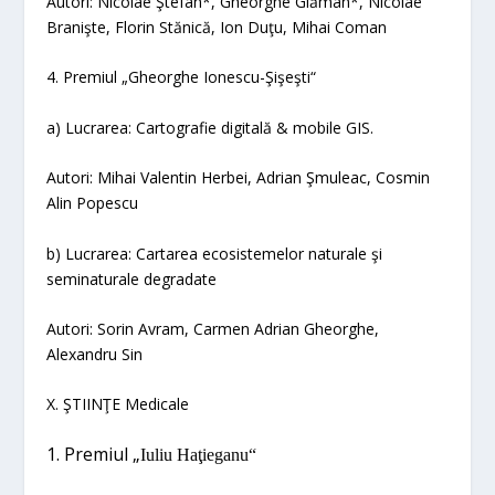
Autori: Nicolae Ştefan*, Gheorghe Glăman*, Nicolae
Branişte, Florin Stănică, Ion Duţu, Mihai Coman
4. Premiul „Gheorghe Ionescu-Şişeşti“
a) Lucrarea:
Cartografie digitală & mobile GIS.
Autori: Mihai Valentin Herbei, Adrian Şmuleac, Cosmin
Alin Popescu
b) Lucrarea:
Cartarea ecosistemelor naturale şi
seminaturale degradate
Autori: Sorin Avram, Carmen Adrian Gheorghe,
Alexandru Sin
X. ŞTIINŢE
Medicale
1. Premiul
„
Iuliu Haţieganu“