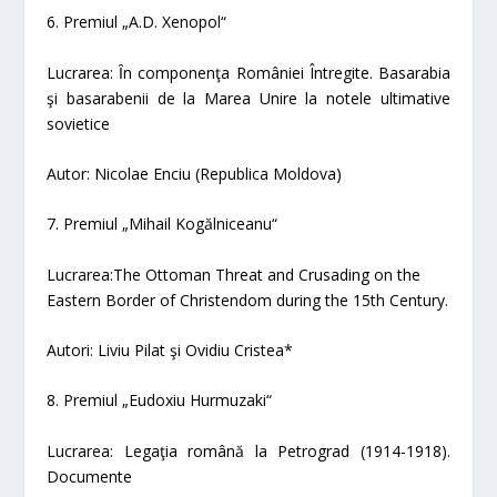
6.
Premiul „A.D. Xenopol“
Lucrarea:
Ȋn componenţa României Întregite. Basarabia
şi basarabenii de la Marea Unire la notele ultimative
sovietice
Autor: Nicolae Enciu (Republica Moldova)
7. Premiul „Mihail Kogălniceanu“
Lucrarea:
The Ottoman Threat and Crusading on the
Eastern Border of Christendom during the 15th Century.
Autori: Liviu Pilat şi Ovidiu Cristea*
8. Premiul „Eudoxiu Hurmuzaki“
Lucrarea:
Legaţia română la Petrograd (1914-1918).
Documente