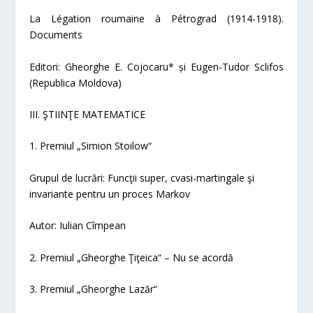
La Légation roumaine à Pétrograd (1914-1918).
Documents
Editori: Gheorghe E. Cojocaru* și Eugen-Tudor Sclifos
(Republica Moldova)
III. ŞTIINŢE MATEMATICE
1. Premiul „Simion Stoilow“
Grupul de lucrări:
Funcţii super, cvasi-martingale şi
invariante pentru un proces Markov
Autor: Iulian Cîmpean
2. Premiul „Gheorghe Ţiţeica“
– Nu se acordă
3. Premiul „Gheorghe Lazăr“