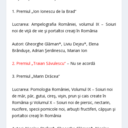
1. Premiul „Ion Ionescu de la Brad“
Lucrarea:
Ampelografia României, volumul IX – Soiuri
noi de viţă de vie şi portaltoi creaţi în România
Autori: Gheorghe Glăman*, Liviu Dejeu*, Elena
Brânduşe, Adrian Şerdinescu, Marian Ion
2. Premiul „Traian Săvulescu“
– Nu se acordă
3. Premiul „Marin Drăcea“
Lucrarea: Pomologia României,
Volumul IX – Soiuri noi
de măr, păr, gutui, cireş, vişin, prun şi cais create în
România
şi
Volumul X – Soiuri noi de piersic, nectarin,
nucifere, specii pomicole noi, arbuşti fructiferi, căpşun şi
portaltoi creaţi în România