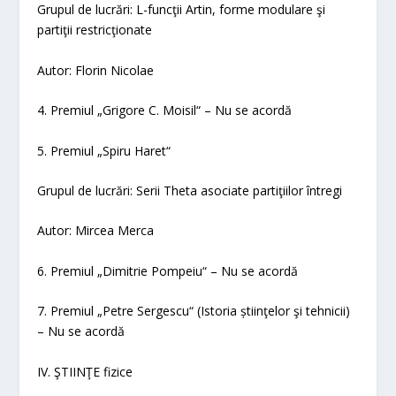
Grupul de lucrări:
L-funcţii Artin, forme modulare şi
partiţii restricţionate
Autor: Florin Nicolae
4. Premiul „Grigore C. Moisil“
– Nu se acordă
5. Premiul „Spiru Haret“
Grupul de lucrări:
Serii Theta asociate partiţiilor întregi
Autor: Mircea Merca
6. Premiul „Dimitrie Pompeiu“
–
Nu se acordă
7. Premiul „
Petre Sergescu
“
(Istoria știinţelor şi tehnicii)
–
Nu se acordă
IV. ŞTIINŢE
fizice