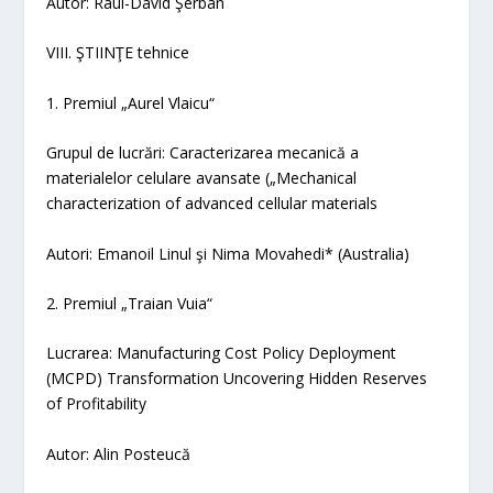
Autor: Raul-David Şerban
VIII. ŞTIINŢE
tehnice
1. Premiul „Aurel Vlaicu“
Grupul de lucrări:
Caracterizarea mecanică a
materialelor celulare avansate („Mechanical
characterization of advanced cellular materials
Autori: Emanoil Linul şi Nima Movahedi* (Australia)
2. Premiul „Traian Vuia“
Lucrarea:
Manufacturing Cost Policy Deployment
(MCPD) Transformation Uncovering Hidden Reserves
of Profitability
Autor: Alin Posteucă