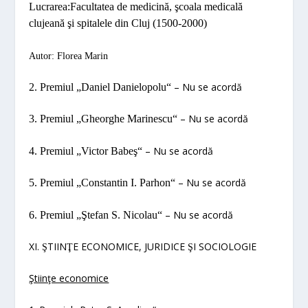
Lucrarea:
Facultatea de medicină, şcoala medicală
clujeană şi spitalele din Cluj (1500-2000)
Autor: Florea Marin
– Nu se acordă
2. Premiul „
Daniel Danielopolu“
– Nu se acordă
3. Premiul „
Gheorghe Marinescu“
– Nu se acordă
4. Premiul „
Victor Babeş“
– Nu se acordă
5. Premiul „
Constantin I. Parhon“
– Nu se acordă
6. Premiul „
Ştefan S. Nicolau“
XI.
TIIN
E ECONOMICE, JURIDICE
I SOCIOLOGIE
Ş
Ţ
Ş
Ştiinţe economice