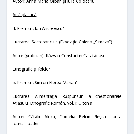
Autori: Anna Maria Orban şi Iulia Cojocariu
Artă plastică
4. Premiul „Ion Andreescu“
Lucrarea:
Sacrosanctus
(Expoziţie Galeria „Simeza“)
Autor (grafician): Răzvan-Constantin Caratănas
e
Etnografie şi folclor
5. Premiul „Simion Florea Marian“
Lucrarea:
Alimentaţia. Răspunsuri la chestionarele
Atlasului Etnografic Român,
vol. I:
Oltenia
Autori: Cătălin Alexa, Cornelia Belcin Pleşca, Laura
Ioana Toader