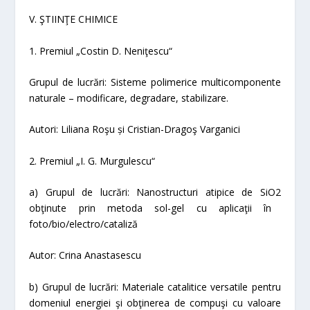
V. ŞTIINŢE CHIMICE
1. Premiul „Costin D. Neniţescu“
Grupul de lucrări:
Sisteme polimerice multicomponente
naturale – modificare, degradare, stabilizare.
Autori:
Liliana Ro
şu și Cristian-Dragoş Varganici
2. Premiul „I. G. Murgulescu“
a) Grupul de lucrări:
Nanostructuri atipice de SiO
2
obţinute prin metoda sol-gel cu aplicaţii în
foto/bio/electro/cataliză
Autor:
Crina Anastasescu
b) Grupul de lucrări:
Materiale catalitice versatile pentru
domeniul energiei şi obţinerea de compuşi cu valoare