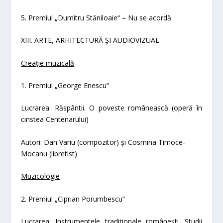
5. Premiul „Dumitru Stăniloaie“
– Nu se acordă
XIII. ARTE, ARHITECTURĂ ŞI AUDIOVIZUAL
Creaţie muzicală
1. Premiul „George Enescu“
Lucrarea:
Răspântii. O poveste românească
(operă în
cinstea Centenarului)
Autori: Dan Variu (compozitor) şi Cosmina Timoce-
Mocanu (libretist)
Muzicologie
2. Premiul „Ciprian Porumbescu“
Lucrarea:
Instrumentele tradiţionale româneşti. Studii