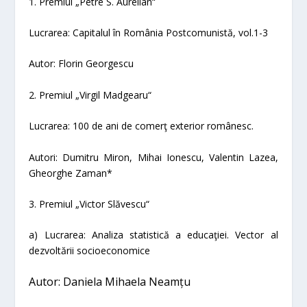
1. Premiul „Petre S. Aurelian“
Lucrarea:
Capitalul în România
Postcomunistă
, vol.1-3
Autor:
Florin Georgescu
2. Premiul „Virgil Madgearu“
Lucrarea:
100 de ani de comerţ exterior românesc.
Autori:
Dumitru Miron, Mihai Ionescu, Valentin Lazea,
Gheorghe Zaman*
3. Premiul „Victor Slăvescu“
a)
Lucrarea
:
Analiza statistică a educaţiei. Vector al
dezvoltării socioeconomice
Autor:
Daniela Mihaela Neamţu