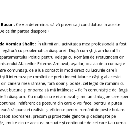
 Bucur :
Ce v-a determinat să vă prezentați candidatura la aceste
 De ce din partea diasporei?
a Vornicu Shalit :
În ultimii ani, activitatea mea profesională a fost
tă legătură cu problematica diasporei. După cum ştiţi, am lucrat în
epartamentului Politici pentru Relaţia cu Românii de Pretutindeni din
inisterului Afacerilor Externe. Am avut, aşadar, ocazia de a cunoaşte
tre comunităţi, de a lua contact în mod direct cu lucrurile care îi
şi îi intereaza pe românii de pretutindeni. Marele câştig al acestei
 din cariera mea rămâne, fără doar şi poate, cel legat de românii cu
avut bucuria şi onoarea să mă întâlnesc – fie în comunităţile de lângă
fie în diaspora. Cu mulţi dintre ei am avut şi am un dialog pe care spe
 continua, indiferent de postura din care o voi face, pentru a putea
reună răspunsuri realiste şi eficiente pentru românii de peste hotare.
osebit abordarea, precum şi proiectele gândite şi declanşate pe
r, multe dintre acestea preluate şi continuate de cei care i-au urmat