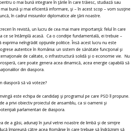
entru o mai bună integrare în ţările în care trăiesc, studiază sau
o mai bună şi mai eficientă informare, şi – în acest scop – vom susţine
ă, în cadrul misiunilor diplomatice ale ţării noastre.
treceri în revistă, un lucru de cea mai mare importanţă: felul în care
ea ce se întâmplă acasă. Ca o condiţie fundamentală, ei trebuie –
tă exprima neîngrădit opţiunile politice. Însă acest lucru nu este
rogrese autentice în România: un sistem de sănătate funcţional şi
ernaţionale de calitate, o infrastructură solidă şi o economie vie. Nu
c prosperă, care poate genera acea dinamică, acea energie capabilă să
naţionalilor din diaspora.
in diasporă să vă voteze?
onvingă este echipa de candidaţi şi programul pe care PSD îl propune.
e a privi obiectiv proiectul de ansamblu, ca si oamenii şi
potenţiali parlamentari de diaspora.
de a găsi, adunaţi în jurul vetrei noastre de limbă şi de simţire
e ducă împreună către acea Românie în care trebuie să îndrăznim să