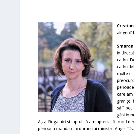
Cristian
alegeri?
Smarand
în direc
cadrul D
cadrul M
multe din
preocupă 
perioade
care am 
graniţe, 
să îl pot
găsi împ
Aş adăuga aici şi faptul că am apreciat în mod de
perioada mandatului domnului ministru Angel Tîlvă