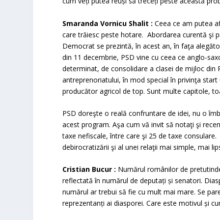
cum veți putea reuși să treceți peste această pr
Smaranda Vornicu Shalit :
Ceea ce am putea af
care trăiesc peste hotare. Abordarea curentă şi 
Democrat se prezintă, în acest an, în faţa alegător
din 11 decembrie, PSD vine cu ceea ce anglo-sax
determinat, de consolidare a clasei de mijloc din R
antreprenoriatului, în mod special în privinţa start
producător agricol de top. Sunt multe capitole, to
PSD doreşte o reală confruntare de idei, nu o îmb
acest program. Aşa cum vă invit să notaţi şi recent
taxe nefiscale, între care şi 25 de taxe consulare. 
debirocratizării şi al unei relaţii mai simple, mai l
Cristian Bucur :
Numărul românilor de pretutinden
reflectată în numărul de deputați și senatori. Dia
numărul ar trebui să fie cu mult mai mare. Se par
reprezentanți ai diasporei. Care este motivul și 