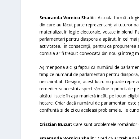
Smaranda Vornicu Shalit :
Actuala formă a legisl
din care au făcut parte reprezentanţi ai tuturor par
materializat în legile electorale, votate în plenu
parlamentari pentru diaspora a apărut, în cel mai 
activitatea. În consecinţă, pentru ca propunerea s
comisia ar fi trebuit convocată din nou şi întreg mec
Aş menţiona aici şi faptul că numărul de parlamenta
timp ce numărul de parlamentari pentru diaspora, 
neschimbat. Desigur, acest lucru nu poate reprez
remedierea acestui aspect rămâne o prioritate pentr
alcătui listele în aşa manieră încât, pe locuri elig
hotare. Chiar dacă numărul de parlamentari este p
confruntă zi de zi cu aceleasi problemele, le cuno
Cristian Bucur:
Care sunt problemele românilor 
Smaranda Vornicu Shalit :
Cred că ar trebui să