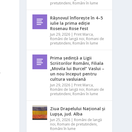
pretutindeni
,
Români în lume
Râșnovul înflorește în 4–5
iulie la prima ediție
Rosenau Rose Fest
Jun 29, 2026
|
Print Marca
,
Români de langă noi
,
Romani de
pretutindeni
,
Români în lume
ş
Prima ședință a Ligii
Scriitorilor Români, Filiala
„Movila lui Burcel” Vaslui –
r
un nou început pentru
cultura vasluiană
Jun 29, 2026
|
Print Marca
,
Români de langă noi
,
Romani de
pretutindeni
,
Români în lume
Ziua Drapelului Național și
Lupșa, jud. Alba
Jun 25, 2026
|
Români de langă
noi
,
Romani de pretutindeni
,
Români în lume