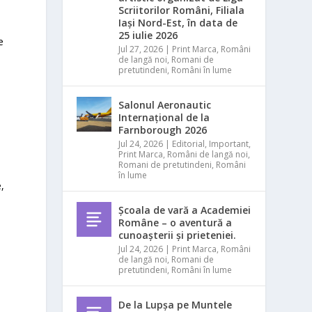
Scriitorilor Români, Filiala
Iași Nord-Est, în data de
25 iulie 2026
e
Jul 27, 2026
|
Print Marca
,
Români
de langă noi
,
Romani de
pretutindeni
,
Români în lume
Salonul Aeronautic
Internațional de la
Farnborough 2026
Jul 24, 2026
|
Editorial
,
Important
,
Print Marca
,
Români de langă noi
,
Romani de pretutindeni
,
Români
în lume
,
Școala de vară a Academiei
,
Române – o aventură a
cunoașterii și prieteniei.
Jul 24, 2026
|
Print Marca
,
Români
de langă noi
,
Romani de
pretutindeni
,
Români în lume
,
De la Lupșa pe Muntele