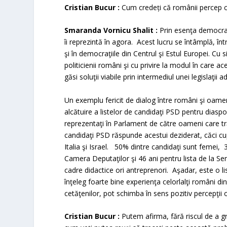
Cristian Bucur :
Cum credeți că românii percep 
Smaranda Vornicu Shalit :
Prin esenţa democraţie
îi reprezintă în agora. Acest lucru se întâmplă, înt
şi în democraţiile din Centrul şi Estul Europei. Cu 
politicienii români şi cu privire la modul în care 
găsi soluţii viabile prin intermediul unei legislaţii 
Un exemplu fericit de dialog între români şi oameni
alcătuire a listelor de candidaţi PSD pentru diaspo
reprezentaţi în Parlament de către oameni care tr
candidaţi PSD răspunde acestui deziderat, căci c
Italia şi Israel. 50% dintre candidaţi sunt femei, 
Camera Deputaţilor şi 46 ani pentru lista de la Se
cadre didactice ori antreprenori. Aşadar, este o li
înţeleg foarte bine experienţa celorlalţi români din
cetăţenilor, pot schimba în sens pozitiv percepţii o
Cristian Bucur :
Putem afirma, fără riscul de a g