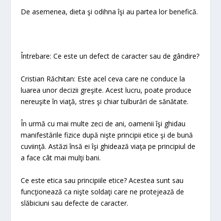
De asemenea, dieta şi odihna îşi au partea lor benefică.
Întrebare: Ce este un defect de caracter sau de gândire?
Cristian Răchitan: Este acel ceva care ne conduce la
luarea unor decizii greşite. Acest lucru, poate produce
nereuşite în viaţă, stres şi chiar tulburări de sănătate.
În urmă cu mai multe zeci de ani, oamenii îşi ghidau
manifestările fizice după nişte principii etice şi de bună
cuviinţă. Astăzi însă ei îşi ghidează viaţa pe principiul de
a face cât mai mulţi bani.
Ce este etica sau principiile etice? Acestea sunt sau
funcţionează ca nişte soldaţi care ne protejează de
slăbiciuni sau defecte de caracter.