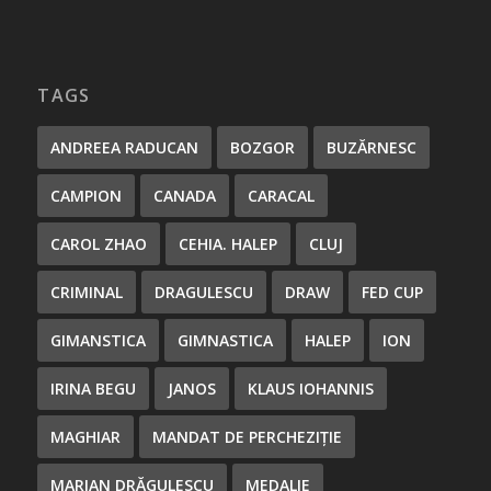
TAGS
ANDREEA RADUCAN
BOZGOR
BUZĂRNESC
CAMPION
CANADA
CARACAL
CAROL ZHAO
CEHIA. HALEP
CLUJ
CRIMINAL
DRAGULESCU
DRAW
FED CUP
GIMANSTICA
GIMNASTICA
HALEP
ION
IRINA BEGU
JANOS
KLAUS IOHANNIS
MAGHIAR
MANDAT DE PERCHEZIȚIE
MARIAN DRĂGULESCU
MEDALIE