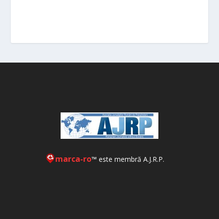
marca-ro
™ este membră A.J.R.P.