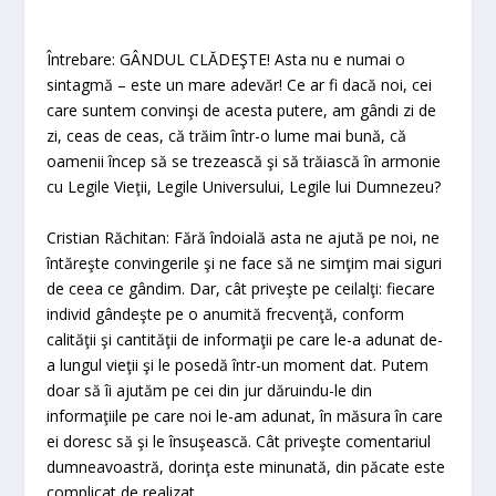
Întrebare: GÂNDUL CLĂDEŞTE! Asta nu e numai o
sintagmă – este un mare adevăr! Ce ar fi dacă noi, cei
care suntem convinşi de acesta putere, am gândi zi de
zi, ceas de ceas, că trăim într-o lume mai bună, că
oamenii încep să se trezească şi să trăiască în armonie
cu Legile Vieţii, Legile Universului, Legile lui Dumnezeu?
Cristian Răchitan: Fără îndoială asta ne ajută pe noi, ne
întăreşte convingerile şi ne face să ne simţim mai siguri
de ceea ce gândim. Dar, cât priveşte pe ceilalţi: fiecare
individ gândeşte pe o anumită frecvenţă, conform
calităţii şi cantităţii de informaţii pe care le-a adunat de-
a lungul vieţii şi le posedă într-un moment dat. Putem
doar să îi ajutăm pe cei din jur dăruindu-le din
informaţiile pe care noi le-am adunat, în măsura în care
ei doresc să şi le însuşească. Cât priveşte comentariul
dumneavoastră, dorinţa este minunată, din păcate este
complicat de realizat.