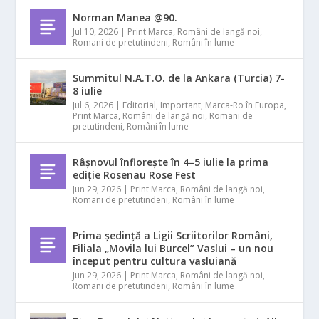
Norman Manea @90.
Jul 10, 2026
|
Print Marca
,
Români de langă noi
,
Romani de pretutindeni
,
Români în lume
Summitul N.A.T.O. de la Ankara (Turcia) 7-
8 iulie
Jul 6, 2026
|
Editorial
,
Important
,
Marca-Ro în Europa
,
Print Marca
,
Români de langă noi
,
Romani de
pretutindeni
,
Români în lume
Râșnovul înflorește în 4–5 iulie la prima
ediție Rosenau Rose Fest
Jun 29, 2026
|
Print Marca
,
Români de langă noi
,
Romani de pretutindeni
,
Români în lume
Prima ședință a Ligii Scriitorilor Români,
Filiala „Movila lui Burcel” Vaslui – un nou
început pentru cultura vasluiană
Jun 29, 2026
|
Print Marca
,
Români de langă noi
,
Romani de pretutindeni
,
Români în lume