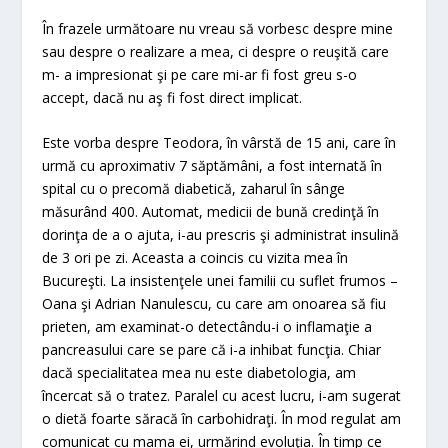
În frazele următoare nu vreau să vorbesc despre mine
sau despre o realizare a mea, ci despre o reuşită care
m- a impresionat şi pe care mi-ar fi fost greu s-o
accept, dacă nu aş fi fost direct implicat.
Este vorba despre Teodora, în vârstă de 15 ani, care în
urmă cu aproximativ 7 săptămâni, a fost internată în
spital cu o precomă diabetică, zaharul în sânge
măsurând 400. Automat, medicii de bună credinţă în
dorinţa de a o ajuta, i-au prescris şi administrat insulină
de 3 ori pe zi. Aceasta a coincis cu vizita mea în
Bucureşti. La insistenţele unei familii cu suflet frumos –
Oana şi Adrian Nanulescu, cu care am onoarea să fiu
prieten, am examinat-o detectându-i o inflamaţie a
pancreasului care se pare că i-a inhibat funcţia. Chiar
dacă specialitatea mea nu este diabetologia, am
încercat să o tratez. Paralel cu acest lucru, i-am sugerat
o dietă foarte săracă în carbohidraţi. În mod regulat am
comunicat cu mama ei, urmărind evoluţia. În timp ce