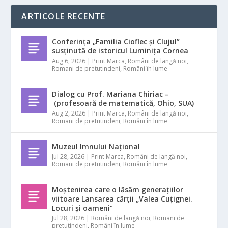
ARTICOLE RECENTE
Conferința „Familia Cioflec și Clujul”
susținută de istoricul Luminița Cornea
Aug 6, 2026
|
Print Marca
,
Români de langă noi
,
Romani de pretutindeni
,
Români în lume
Dialog cu Prof. Mariana Chiriac –
(profesoară de matematică, Ohio, SUA)
Aug 2, 2026
|
Print Marca
,
Români de langă noi
,
Romani de pretutindeni
,
Români în lume
Muzeul Imnului Național
Jul 28, 2026
|
Print Marca
,
Români de langă noi
,
Romani de pretutindeni
,
Români în lume
Moștenirea care o lăsăm generațiilor
viitoare Lansarea cărții „Valea Cuțignei.
Locuri și oameni”
Jul 28, 2026
|
Români de langă noi
,
Romani de
pretutindeni
,
Români în lume