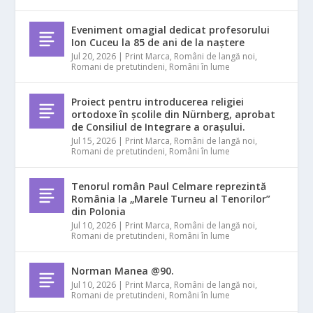
Eveniment omagial dedicat profesorului
Ion Cuceu la 85 de ani de la naștere
Jul 20, 2026
|
Print Marca
,
Români de langă noi
,
Romani de pretutindeni
,
Români în lume
Proiect pentru introducerea religiei
ortodoxe în școlile din Nürnberg, aprobat
de Consiliul de Integrare a orașului.
Jul 15, 2026
|
Print Marca
,
Români de langă noi
,
Romani de pretutindeni
,
Români în lume
Tenorul român Paul Celmare reprezintă
România la „Marele Turneu al Tenorilor”
din Polonia
Jul 10, 2026
|
Print Marca
,
Români de langă noi
,
Romani de pretutindeni
,
Români în lume
Norman Manea @90.
Jul 10, 2026
|
Print Marca
,
Români de langă noi
,
Romani de pretutindeni
,
Români în lume