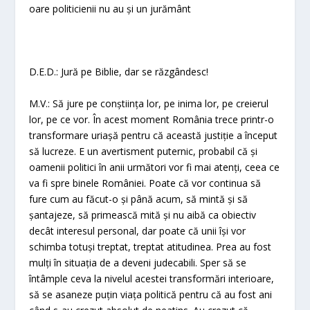
oare politicienii nu au și un jurământ
D.E.D.: Jură pe Biblie, dar se răzgândesc!
M.V.: Să jure pe conștiința lor, pe inima lor, pe creierul
lor, pe ce vor. În acest moment România trece printr-o
transformare uriașă pentru că această justiție a început
să lucreze. E un avertisment puternic, probabil că și
oamenii politici în anii următori vor fi mai atenți, ceea ce
va fi spre binele României. Poate că vor continua să
fure cum au făcut-o și până acum, să mintă și să
șantajeze, să primească mită și nu aibă ca obiectiv
decât interesul personal, dar poate că unii își vor
schimba totuși treptat, treptat atitudinea. Prea au fost
mulți în situația de a deveni judecabili. Sper să se
întâmple ceva la nivelul acestei transformări interioare,
să se asaneze puțin viața politică pentru că au fost ani