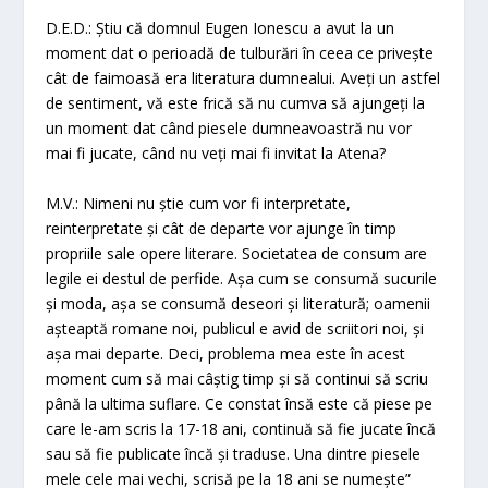
D.E.D.: Știu că domnul Eugen Ionescu a avut la un
moment dat o perioadă de tulburări în ceea ce privește
cât de faimoasă era literatura dumnealui. Aveți un astfel
de sentiment, vă este frică să nu cumva să ajungeți la
un moment dat când piesele dumneavoastră nu vor
mai fi jucate, când nu veți mai fi invitat la Atena?
M.V.: Nimeni nu știe cum vor fi interpretate,
reinterpretate și cât de departe vor ajunge în timp
propriile sale opere literare. Societatea de consum are
legile ei destul de perfide. Așa cum se consumă sucurile
și moda, așa se consumă deseori și literatură; oamenii
așteaptă romane noi, publicul e avid de scriitori noi, și
așa mai departe. Deci, problema mea este în acest
moment cum să mai câștig timp și să continui să scriu
până la ultima suflare. Ce constat însă este că piese pe
care le-am scris la 17-18 ani, continuă să fie jucate încă
sau să fie publicate încă și traduse. Una dintre piesele
mele cele mai vechi, scrisă pe la 18 ani se numește”