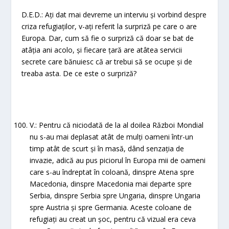
D.E.D.: Ați dat mai devreme un interviu și vorbind despre
criza refugiaților, v-ați referit la surpriză pe care o are
Europa. Dar, cum să fie o surpriză că doar se bat de
atâția ani acolo, și fiecare țară are atâtea servicii
secrete care bănuiesc că ar trebui să se ocupe și de
treaba asta. De ce este o surpriză?
V.: Pentru că niciodată de la al doilea Război Mondial
nu s-au mai deplasat atât de mulți oameni într-un
timp atât de scurt și în masă, dând senzația de
invazie, adică au pus piciorul în Europa mii de oameni
care s-au îndreptat în coloană, dinspre Atena spre
Macedonia, dinspre Macedonia mai departe spre
Serbia, dinspre Serbia spre Ungaria, dinspre Ungaria
spre Austria și spre Germania. Aceste coloane de
refugiați au creat un șoc, pentru că vizual era ceva