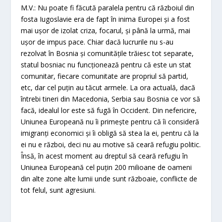
M.V.: Nu poate fi făcută paralela pentru că războiul din
fosta Iugoslavie era de fapt în inima Europei și a fost
mai ușor de izolat criza, focarul, și până la urmă, mai
ușor de impus pace. Chiar dacă lucrurile nu s-au
rezolvat în Bosnia și comunitățile trăiesc tot separate,
statul bosniac nu funcționează pentru că este un stat
comunitar, fiecare comunitate are propriul să partid,
etc, dar cel puțin au tăcut armele. La ora actuală, dacă
întrebi tineri din Macedonia, Serbia sau Bosnia ce vor să
facă, idealul lor este să fugă în Occident. Din nefericire,
Uniunea Europeană nu îi primește pentru că îi consideră
imigranți economici și îi obligă să stea la ei, pentru că la
ei nu e război, deci nu au motive să ceară refugiu politic.
Însă, în acest moment au dreptul să ceară refugiu în
Uniunea Europeană cel puțin 200 milioane de oameni
din alte zone alte lumii unde sunt războaie, conflicte de
tot felul, sunt agresiuni.