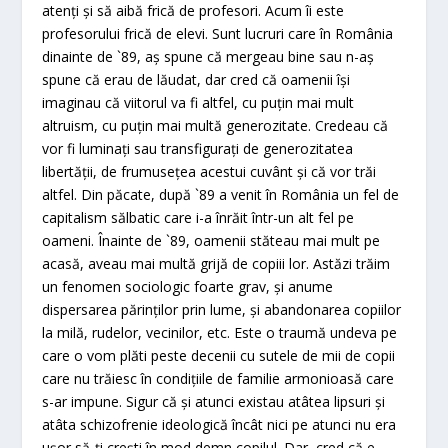
atenți și să aibă frică de profesori. Acum îi este
profesorului frică de elevi. Sunt lucruri care în România
dinainte de `89, aș spune că mergeau bine sau n-aș
spune că erau de lăudat, dar cred că oamenii își
imaginau că viitorul va fi altfel, cu puțin mai mult
altruism, cu puțin mai multă generozitate. Credeau că
vor fi luminați sau transfigurați de generozitatea
libertății, de frumusețea acestui cuvânt și că vor trăi
altfel. Din păcate, după `89 a venit în România un fel de
capitalism sălbatic care i-a înrăit într-un alt fel pe
oameni. Înainte de `89, oamenii stăteau mai mult pe
acasă, aveau mai multă grijă de copiii lor. Astăzi trăim
un fenomen sociologic foarte grav, și anume
dispersarea părinților prin lume, și abandonarea copiilor
la milă, rudelor, vecinilor, etc. Este o traumă undeva pe
care o vom plăti peste decenii cu sutele de mii de copii
care nu trăiesc în condițiile de familie armonioasă care
s-ar impune. Sigur că și atunci existau atâtea lipsuri și
atâta schizofrenie ideologică încât nici pe atunci nu era
ușor să-ți crești în mod demn copilul. Dar, cred că e