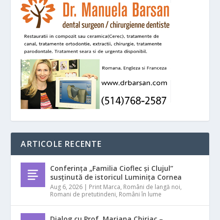
ARTICOLE RECENTE
Conferința „Familia Cioflec și Clujul”
susținută de istoricul Luminița Cornea
Aug 6, 2026
|
Print Marca
,
Români de langă noi
,
Romani de pretutindeni
,
Români în lume
Dialog cu Prof. Mariana Chiriac –