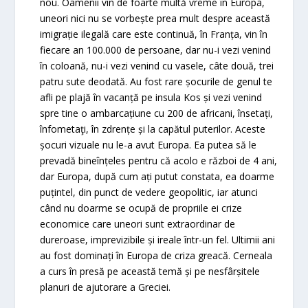
nou. Oamenii vin de foarte multă vreme în Europa,
uneori nici nu se vorbește prea mult despre această
imigrație ilegală care este continuă, în Franța, vin în
fiecare an 100.000 de persoane, dar nu-i vezi venind
în coloană, nu-i vezi venind cu vasele, câte două, trei
patru sute deodată. Au fost rare șocurile de genul te
afli pe plajă în vacanță pe insula Kos și vezi venind
spre tine o ambarcațiune cu 200 de africani, însetați,
înfometaţi, în zdrențe și la capătul puterilor. Aceste
șocuri vizuale nu le-a avut Europa. Ea putea să le
prevadă bineînțeles pentru că acolo e război de 4 ani,
dar Europa, după cum ați putut constata, ea doarme
puțintel, din punct de vedere geopolitic, iar atunci
când nu doarme se ocupă de propriile ei crize
economice care uneori sunt extraordinar de
dureroase, imprevizibile și ireale într-un fel. Ultimii ani
au fost dominați în Europa de criza greacă. Cerneala
a curs în presă pe această temă și pe nesfârșitele
planuri de ajutorare a Greciei.