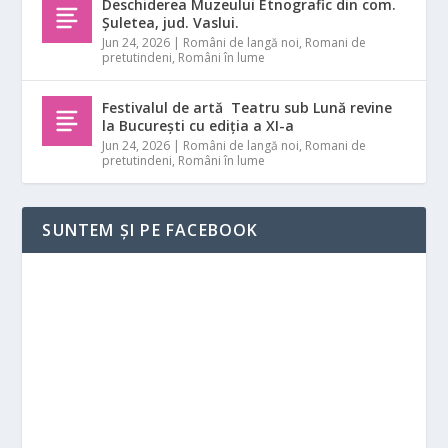
Deschiderea Muzeului Etnografic din com.
Șuletea, jud. Vaslui.
Jun 24, 2026
|
Români de langă noi
,
Romani de
pretutindeni
,
Români în lume
Festivalul de artă Teatru sub Lună revine
la București cu ediția a XI-a
Jun 24, 2026
|
Români de langă noi
,
Romani de
pretutindeni
,
Români în lume
SUNTEM ȘI PE FACEBOOK