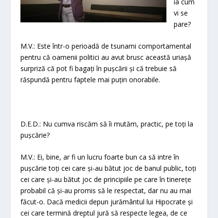
ia cum
vi se
pare?
M.V.: Este într-o perioadă de tsunami comportamental
pentru că oamenii politici au avut brusc această uriașă
surpriză că pot fi bagați în pușcării și că trebuie să
răspundă pentru faptele mai puțin onorabile.
D.E.D.: Nu cumva riscăm să îi mutăm, practic, pe toți la
pușcărie?
M.V.: Ei, bine, ar fi un lucru foarte bun ca să intre în
pușcărie toți cei care și-au bătut joc de banul public, toți
cei care și-au bătut joc de principiile pe care în tinerețe
probabil că și-au promis să le respectat, dar nu au mai
făcut-o. Dacă medicii depun jurământul lui Hipocrate și
cei care termină dreptul jură să respecte legea, de ce