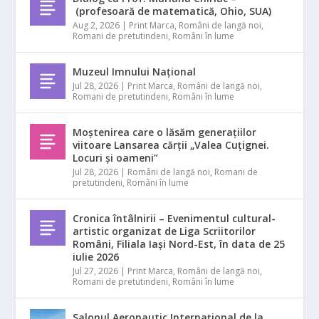
(profesoară de matematică, Ohio, SUA)
Aug 2, 2026
|
Print Marca
,
Români de langă noi
,
Romani de pretutindeni
,
Români în lume
Muzeul Imnului Național
Jul 28, 2026
|
Print Marca
,
Români de langă noi
,
Romani de pretutindeni
,
Români în lume
Moștenirea care o lăsăm generațiilor
viitoare Lansarea cărții „Valea Cuțignei.
Locuri și oameni”
Jul 28, 2026
|
Români de langă noi
,
Romani de
pretutindeni
,
Români în lume
Cronica întâlnirii – Evenimentul cultural-
artistic organizat de Liga Scriitorilor
Români, Filiala Iași Nord-Est, în data de 25
iulie 2026
Jul 27, 2026
|
Print Marca
,
Români de langă noi
,
Romani de pretutindeni
,
Români în lume
Salonul Aeronautic Internațional de la