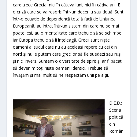
care trece Grecia, nici în câteva luni, nici în câțiva ani. E
o criză care se va resorbi într-un deceniu sau două. Sunt
într-o ecuație de dependență totală față de Uniunea
Europeană, au intrat într-un sistem din care nu se mai
poate ieși, au o mentalitate care trebuie să se schimbe,
iar Europa trebuie să îi înțeleagă. Grecii sunt niște
oameni ai sudul care nu au aceleași repere cu cei din
nord și nu le putem cere grecilor să fie suedezi sau ruși
și nici invers. Suntem o diversitate de spirit și ar fi păcat
să devenim toți niște oameni identici. Trebuie să
învățăm și mai mult să ne respectăm unii pe alții.
D.E.D.:
Scena
politică
din
Român