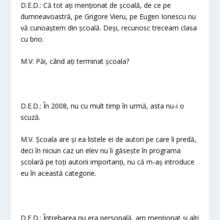
D.E.D.: Că tot ați menționat de școală, de ce pe
dumneavoastră, pe Grigore Vieru, pe Eugen Ionescu nu
vă cunoaștem din școală. Deși, recunosc treceam clasa
cu brio.
M.V: Păi, când ați terminat școala?
D.E.D.: În 2008, nu cu mult timp în urmă, asta nu-i o
scuză.
M.V. Școala are și ea listele ei de autori pe care îi predă,
deci în niciun caz un elev nu îi găsește în programa
școlară pe toți autorii importanți, nu că m-aș introduce
eu în această categorie.
D.E.D.: Întrebarea nu era personală, am menționat și alți