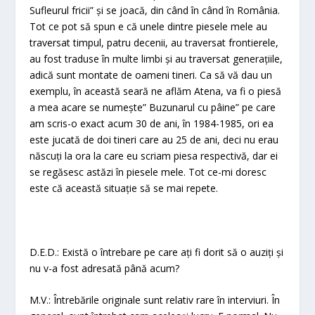
Sufleurul fricii” și se joacă, din când în când în România.
Tot ce pot să spun e că unele dintre piesele mele au
traversat timpul, patru decenii, au traversat frontierele,
au fost traduse în multe limbi și au traversat generațiile,
adică sunt montate de oameni tineri. Ca să vă dau un
exemplu, în această seară ne aflăm Atena, va fi o piesă
a mea acare se numește” Buzunarul cu pâine” pe care
am scris-o exact acum 30 de ani, în 1984-1985, ori ea
este jucată de doi tineri care au 25 de ani, deci nu erau
născuți la ora la care eu scriam piesa respectivă, dar ei
se regăsesc astăzi în piesele mele. Tot ce-mi doresc
este că această situație să se mai repete.
D.E.D.: Există o întrebare pe care ați fi dorit să o auziți și
nu v-a fost adresată până acum?
M.V.: Întrebările originale sunt relativ rare în interviuri. În