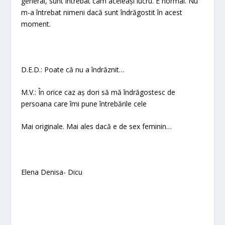
general, sunt întrebat cam aceleași lucru. E normal. Nu
m-a întrebat nimeni dacă sunt îndrăgostit în acest
moment.
D.E.D.: Poate că nu a îndrăznit…
M.V.: În orice caz aș dori să mă îndrăgostesc de
persoana care îmi pune întrebările cele
Mai originale. Mai ales dacă e de sex feminin…
Elena Denisa- Dicu