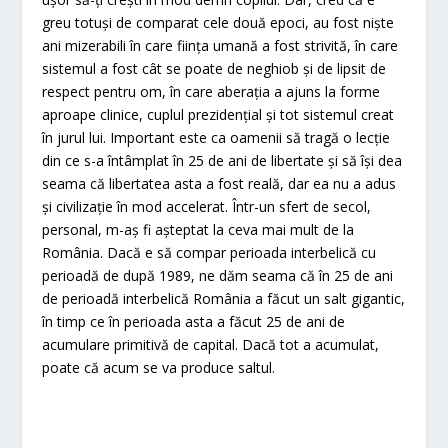
greu totuși de comparat cele două epoci, au fost niște
ani mizerabili în care ființa umană a fost strivită, în care
sistemul a fost cât se poate de neghiob și de lipsit de
respect pentru om, în care aberația a ajuns la forme
aproape clinice, cuplul prezidențial și tot sistemul creat
în jurul lui. Important este ca oamenii să tragă o lecție
din ce s-a întâmplat în 25 de ani de libertate și să își dea
seama că libertatea asta a fost reală, dar ea nu a adus
și civilizație în mod accelerat. Într-un sfert de secol,
personal, m-aș fi așteptat la ceva mai mult de la
România. Dacă e să compar perioada interbelică cu
perioadă de după 1989, ne dăm seama că în 25 de ani
de perioadă interbelică România a făcut un salt gigantic,
în timp ce în perioada asta a făcut 25 de ani de
acumulare primitivă de capital. Dacă tot a acumulat,
poate că acum se va produce saltul.