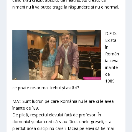
când s-au crezut absolut de neatins. Au crezut că
nimeni nu îi va putea trage la răspundere și nu e normal.
D.E.D.:
Exista
în
Român
ia ceva
înainte
de
1989
ce poate ne-ar mai trebui și astăzi?
M.V.: Sunt lucruri pe care România nu le are și le avea
înainte de `89.
De pildă, respectul elevului față de profesor. În
domeniul școlar cred că s-au făcut unele greșeli, s-a
pierdut acea disciplină care îi făcea pe elevi să fie mai