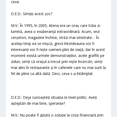
ceva.
D.E.D.: Simțiți acest șoc?
M.V.: În 1995, în 2005, Atena era un oraș care trăia zi-
lumină, avea o exuberanță extraordinară. Acum, vezi
cerșetori, magazine închise, străzi mai sinistrate… În
același timp ea se mișcă, grecii întotdeauna vor fi
interesanți vor fi niște oameni plini de viață, dar în acest
moment există urmele demonstrațiilor, acele graffiti pe
ziduri, simți că orașul a trecut prin niște încercări, simți
mai ales în restaurante și în cafenele care nu mai sunt la
fel de pline ca altă dată. Deci, ceva s-a întâmplat.
D.E.D.: Deja cunoașteți situația la nivel politic. Aveți
așteptări de mai bine, speranțe?
M.V.: Nu poate fi găsită o soluție la criza financiară prin