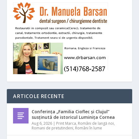
ARTICOLE RECENTE
Conferința „Familia Cioflec și Clujul”
susținută de istoricul Luminița Cornea
Aug 6, 2026
|
Print Marca
,
Români de langă noi
,
Romani de pretutindeni
,
Români în lume