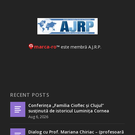
marca-ro
™ este membră A.J.R.P.
RECENT POSTS
Conferința „Familia Cioflec și Clujul”
susținută de istoricul Luminița Cornea
Aug 6, 2026
Dialog cu Prof. Mariana Chiriac – (profesoară