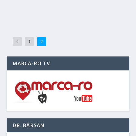
READ MORE
1
2
MARCA-RO TV
DR. BÂRSAN