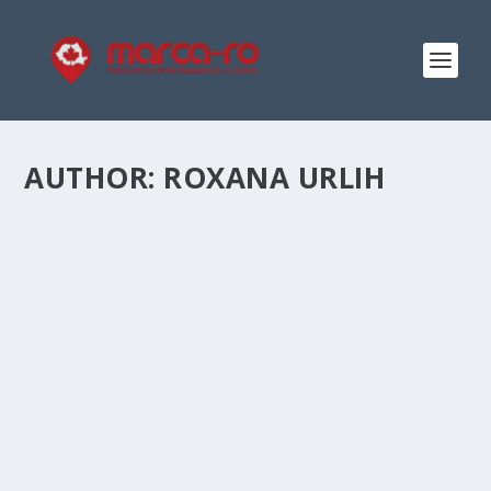
AUTHOR:
ROXANA URLIH
DAY CREAM, NIGHT CREAM,
OR BOTH
Posted by
Roxana Urlih
|
Sep 3, 2015
|
Life
style
|
A hydrated and smooth skin is a sign of beauty and
health. Every woman dreams at this ideal skin...
READ MORE