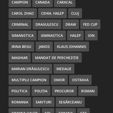
CAMPION
CANADA
CARACAL
CAROL ZHAO
CEHIA. HALEP
CLUJ
CRIMINAL
DRAGULESCU
DRAW
FED CUP
GIMANSTICA
GIMNASTICA
HALEP
ION
IRINA BEGU
JANOS
KLAUS IOHANNIS
MAGHIAR
MANDAT DE PERCHEZIȚIE
MARIAN DRĂGULESCU
MEDALIE
MULTIPLU CAMPION
OMOR
OSTRAVA
POLITICA
POLIȚIA
PROCUROR
ROMAN
ROMANIA
SARITURI
SEGĂRCEANU