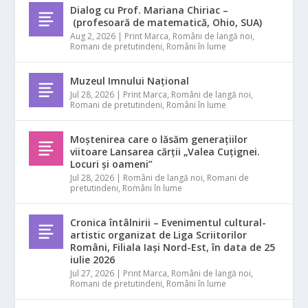
Dialog cu Prof. Mariana Chiriac –
(profesoară de matematică, Ohio, SUA)
Aug 2, 2026
|
Print Marca
,
Români de langă noi
,
Romani de pretutindeni
,
Români în lume
Muzeul Imnului Național
Jul 28, 2026
|
Print Marca
,
Români de langă noi
,
Romani de pretutindeni
,
Români în lume
Moștenirea care o lăsăm generațiilor
viitoare Lansarea cărții „Valea Cuțignei.
Locuri și oameni”
Jul 28, 2026
|
Români de langă noi
,
Romani de
pretutindeni
,
Români în lume
Cronica întâlnirii – Evenimentul cultural-
artistic organizat de Liga Scriitorilor
Români, Filiala Iași Nord-Est, în data de 25
iulie 2026
Jul 27, 2026
|
Print Marca
,
Români de langă noi
,
Romani de pretutindeni
,
Români în lume