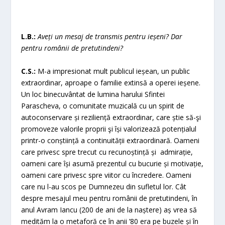
L.B.:
Aveți un mesaj de transmis pentru ieșeni? Dar
pentru românii de pretutindeni?
C.S.:
M-a impresionat mult publicul ieșean, un public
extraordinar, aproape o familie extinsă a operei ieșene.
Un loc binecuvântat de lumina harului Sfintei
Parascheva, o comunitate muzicală cu un spirit de
autoconservare și reziliență extraordinar, care știe să-şi
promoveze valorile proprii şi își valorizează potențialul
printr-o conștiință a continuității extraordinară. Oameni
care privesc spre trecut cu recunoștință și admirație,
oameni care își asumă prezentul cu bucurie și motivație,
oameni care privesc spre viitor cu încredere. Oameni
care nu l-au scos pe Dumnezeu din sufletul lor. Cât
despre mesajul meu pentru românii de pretutindeni, în
anul Avram Iancu (200 de ani de la naștere) aș vrea să
medităm la o metaforă ce în anii ’80 era pe buzele și în