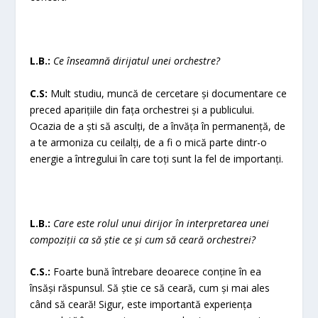
L.B.:
Ce înseamnă dirijatul unei orchestre?
C.S:
Mult studiu, muncă de cercetare și documentare ce
preced aparițiile din fața orchestrei și a publicului.
Ocazia de a ști să asculți, de a învăța în permanență, de
a te armoniza cu ceilalți, de a fi o mică parte dintr-o
energie a întregului în care toți sunt la fel de importanți.
L.B.:
Care este rolul unui dirijor în interpretarea unei
compoziții ca să știe ce și cum să ceară orchestrei?
C.S.:
Foarte bună întrebare deoarece conține în ea
însăși răspunsul. Să știe ce să ceară, cum și mai ales
când să ceară! Sigur, este importantă experiența