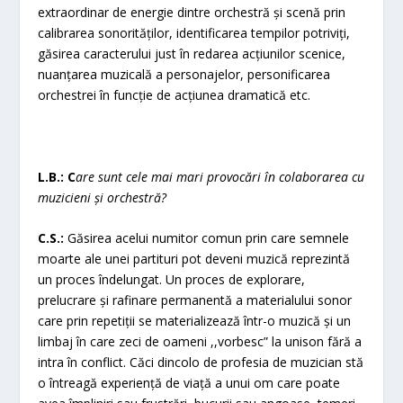
extraordinar de energie dintre orchestră și scenă prin
calibrarea sonorităților, identificarea tempilor potriviți,
găsirea caracterului just în redarea acțiunilor scenice,
nuanțarea muzicală a personajelor, personificarea
orchestrei în funcție de acțiunea dramatică etc.
L.B.: C
are sunt cele mai mari provocări în colaborarea cu
muzicieni și orchestră?
C.S.:
Găsirea acelui numitor comun prin care semnele
moarte ale unei partituri pot deveni muzică reprezintă
un proces îndelungat. Un proces de explorare,
prelucrare și rafinare permanentă a materialului sonor
care prin repetiții se materializează într-o muzică și un
limbaj în care zeci de oameni ,,vorbesc” la unison fără a
intra în conflict. Căci dincolo de profesia de muzician stă
o întreagă experiență de viață a unui om care poate