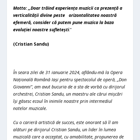
Motto: ,,
Doar trăind experiența muzicii ca prezență a
verticalității divine peste orizontalitatea noastră
efemeră, consider că putem pune muzica la baza
evoluției noastre sufletești
.”
(Cristian Sandu)
În seara zilei de 31 ianuarie 2024, aflându-mă la Opera
Națională Română Iași pentru spectacolul de operă, ,,Don
Giovanni”, am avut bucuria de a sta de vorbă cu dirijorul
orchestrei, Cristian Sandu, un maestru ale cărui mișcări
își găsesc ecoul în inimile noastre prin intermediul
notelor muzicale.
Cu o carieră artistică de succes, este onorant să îl am
alături pe dirijorul Cristian Sandu, un lider în lumea
muzicală care a acceptat, cu amabilitate, propunerea de