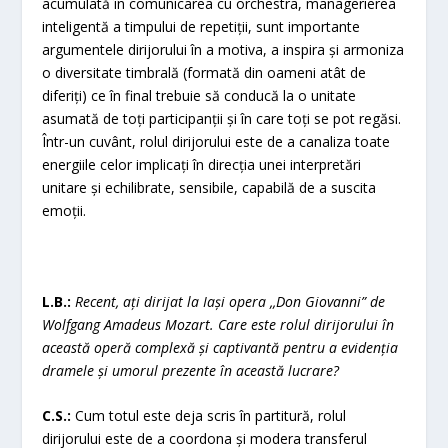
acumulată în comunicarea cu orchestra, managerierea
inteligentă a timpului de repetiții, sunt importante
argumentele dirijorului în a motiva, a inspira și armoniza
o diversitate timbrală (formată din oameni atât de
diferiți) ce în final trebuie să conducă la o unitate
asumată de toți participanții și în care toți se pot regăsi.
Într-un cuvânt, rolul dirijorului este de a canaliza toate
energiile celor implicați în direcția unei interpretări
unitare și echilibrate, sensibile, capabilă de a suscita
emoții.
L.B.:
Recent, ați dirijat la Iași opera ,,Don Giovanni” de
Wolfgang Amadeus Mozart. Care este rolul dirijorului în
această operă complexă și captivantă pentru a evidenția
dramele și umorul prezente în această lucrare?
C.S.:
Cum totul este deja scris în partitură, rolul
dirijorului este de a coordona și modera transferul