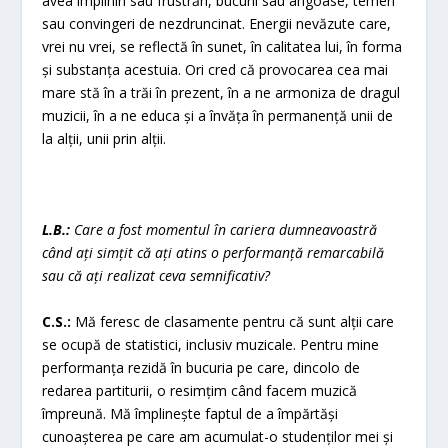
avea împliniri sau frustrări, bucurii sau angoase, temeri
sau convingeri de nezdruncinat. Energii nevăzute care,
vrei nu vrei, se reflectă în sunet, în calitatea lui, în forma
și substanța acestuia. Ori cred că provocarea cea mai
mare stă în a trăi în prezent, în a ne armoniza de dragul
muzicii, în a ne educa și a învăța în permanență unii de
la alții, unii prin alții.
L.B.:
Care a fost momentul în cariera dumneavoastră
când ați simțit că ați atins o performanță remarcabilă
sau că ați realizat ceva semnificativ?
C.S.:
Mă feresc de clasamente pentru că sunt alții care
se ocupă de statistici, inclusiv muzicale. Pentru mine
performanța rezidă în bucuria pe care, dincolo de
redarea partiturii, o resimțim când facem muzică
împreună. Mă împlinește faptul de a împărtăși
cunoașterea pe care am acumulat-o studenților mei și