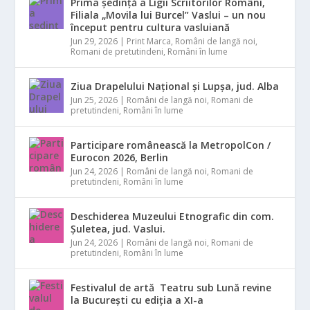
Prima ședință a Ligii Scriitorilor Români,
Filiala „Movila lui Burcel” Vaslui – un nou
început pentru cultura vasluiană
Jun 29, 2026
|
Print Marca
,
Români de langă noi
,
Romani de pretutindeni
,
Români în lume
Ziua Drapelului Național și Lupșa, jud. Alba
Jun 25, 2026
|
Români de langă noi
,
Romani de
pretutindeni
,
Români în lume
Participare românească la MetropolCon /
Eurocon 2026, Berlin
Jun 24, 2026
|
Români de langă noi
,
Romani de
pretutindeni
,
Români în lume
Deschiderea Muzeului Etnografic din com.
Șuletea, jud. Vaslui.
Jun 24, 2026
|
Români de langă noi
,
Romani de
pretutindeni
,
Români în lume
Festivalul de artă Teatru sub Lună revine
la București cu ediția a XI-a