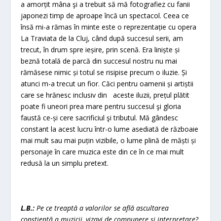
a amorțit mâna şi a trebuit să mă fotografiez cu fanii
japonezi timp de aproape încă un spectacol. Ceea ce
însă mi-a rămas în minte este o reprezentație cu opera
La Traviata de la Cluj, când după succesul serii, am
trecut, în drum spre ieșire, prin scenă. Era liniște și
beznă totală de parcă din succesul nostru nu mai
rămăsese nimic și totul se risipise precum o iluzie. Și
atunci m-a trecut un fior. Căci pentru oamenii și artiștii
care se hrănesc inclusiv din aceste iluzii, prețul plătit
poate fi uneori prea mare pentru succesul şi gloria
faustă ce-și cere sacrificiul şi tributul. Mă gândesc
constant la acest lucru într-o lume asediată de războaie
mai mult sau mai puțin vizibile, o lume plină de măști și
personaje în care muzica este din ce în ce mai mult
redusă la un simplu pretext.
L.B.:
Pe ce treaptă a valorilor se află ascultarea
conștientă a muzicii, vizavi de compunere și interpretare?