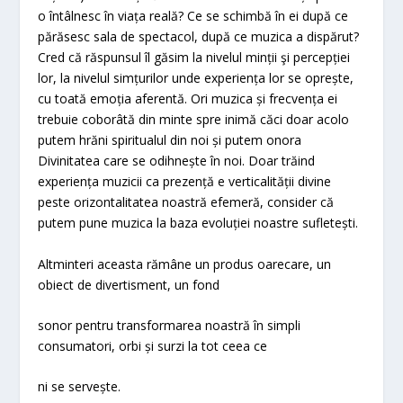
o întâlnesc în viața reală? Ce se schimbă în ei după ce
părăsesc sala de spectacol, după ce muzica a dispărut?
Cred că răspunsul îl găsim la nivelul minții şi percepției
lor, la nivelul simțurilor unde experiența lor se oprește,
cu toată emoția aferentă. Ori muzica și frecvența ei
trebuie coborâtă din minte spre inimă căci doar acolo
putem hrăni spiritualul din noi și putem onora
Divinitatea care se odihnește în noi. Doar trăind
experiența muzicii ca prezență e verticalității divine
peste orizontalitatea noastră efemeră, consider că
putem pune muzica la baza evoluției noastre sufletești.
Altminteri aceasta rămâne un produs oarecare, un
obiect de divertisment, un fond
sonor pentru transformarea noastră în simpli
consumatori, orbi și surzi la tot ceea ce
ni se servește.