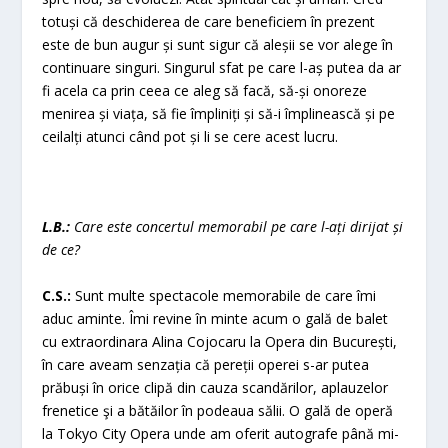
totuși că deschiderea de care beneficiem în prezent
este de bun augur și sunt sigur că aleșii se vor alege în
continuare singuri. Singurul sfat pe care l-aș putea da ar
fi acela ca prin ceea ce aleg să facă, să-și onoreze
menirea și viața, să fie împliniți și să-i împlinească și pe
ceilalți atunci când pot și li se cere acest lucru.
L.B.:
Care este concertul memorabil pe care l-ați dirijat și
de ce?
C.S.:
Sunt multe spectacole memorabile de care îmi
aduc aminte. Îmi revine în minte acum o gală de balet
cu extraordinara Alina Cojocaru la Opera din București,
în care aveam senzația că pereții operei s-ar putea
prăbuși în orice clipă din cauza scandărilor, aplauzelor
frenetice şi a bătăilor în podeaua sălii. O gală de operă
la Tokyo City Opera unde am oferit autografe până mi-