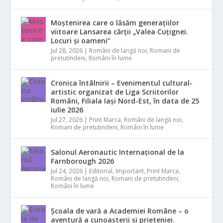
Moștenirea care o lăsăm generațiilor
viitoare Lansarea cărții „Valea Cuțignei.
Locuri și oameni”
Jul 28, 2026
|
Români de langă noi
,
Romani de
pretutindeni
,
Români în lume
Cronica întâlnirii – Evenimentul cultural-
artistic organizat de Liga Scriitorilor
Români, Filiala Iași Nord-Est, în data de 25
iulie 2026
Jul 27, 2026
|
Print Marca
,
Români de langă noi
,
Romani de pretutindeni
,
Români în lume
Salonul Aeronautic Internațional de la
Farnborough 2026
Jul 24, 2026
|
Editorial
,
Important
,
Print Marca
,
Români de langă noi
,
Romani de pretutindeni
,
Români în lume
Școala de vară a Academiei Române – o
aventură a cunoașterii și prieteniei.