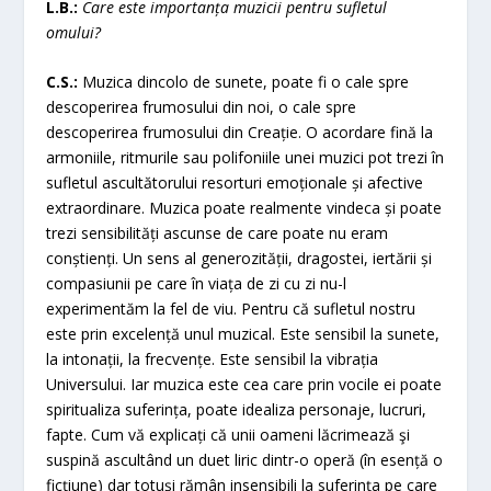
L.B.:
Care este importanța muzicii pentru sufletul
omului?
C.S.:
Muzica dincolo de sunete, poate fi o cale spre
descoperirea frumosului din noi, o cale spre
descoperirea frumosului din Creație. O acordare fină la
armoniile, ritmurile sau polifoniile unei muzici pot trezi în
sufletul ascultătorului resorturi emoționale și afective
extraordinare. Muzica poate realmente vindeca și poate
trezi sensibilități ascunse de care poate nu eram
conștienți. Un sens al generozității, dragostei, iertării și
compasiunii pe care în viața de zi cu zi nu-l
experimentăm la fel de viu. Pentru că sufletul nostru
este prin excelență unul muzical. Este sensibil la sunete,
la intonații, la frecvențe. Este sensibil la vibrația
Universului. Iar muzica este cea care prin vocile ei poate
spiritualiza suferința, poate idealiza personaje, lucruri,
fapte. Cum vă explicați că unii oameni lăcrimează şi
suspină ascultând un duet liric dintr-o operă (în esență o
ficțiune) dar totuși rămân insensibili la suferința pe care