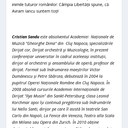
inimile tuturor românilor: Câmpia Libertății spune, că
Avram Iancu suntem toți!
Cristian Sandu
este absolventul Academiei Naționale de
Muzică “Gheorghe Dima” din Cluj Napoca, specializările
Dirijat cor, Dirijat orchestră şi Muzicologie, în prezent
conferențiar universitar în cadrul aceleeași instituții,
dirijor al orchestrei şi ansamblului de operă, profesor de
dirijat. Format sub îndrumarea maeștrilor Victor
Dumănescu și Petre Sbârcea, debutează în 2004 la
pupitrul Operei Naționale Române din Cluj Napoca. În
2008 absolvă cursurile Academiei Internaționale de
Dirijat “Ilya Musin” din Sankt-Petersburg, clasa Leonid
Korchmar apoi își continuă pregătirea sub îndrumările
lui Nello Santi, dirijor pe care îl asistă în teatrele San
Carlo din Napoli, La Fenice din Venezia, Teatro alla Scala
din Milano sau Opera din Zurich. În 2010 obține