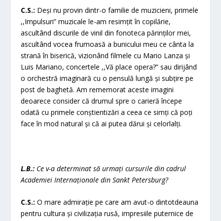
C.S.:
Deși nu provin dintr-o familie de muzicieni, primele
,,Impulsuri” muzicale le-am resimțit în copilărie,
ascultând discurile de vinil din fonoteca părinților mei,
ascultând vocea frumoasă a bunicului meu ce cânta la
strană în biserică, vizionând filmele cu Mario Lanza și
Luis Mariano, concertele ,,Vă place opera?” sau dirijând
o orchestră imaginară cu o pensulă lungă și subțire pe
post de baghetă. Am rememorat aceste imagini
deoarece consider că drumul spre o carieră începe
odată cu primele conștientizări a ceea ce simți că poți
face în mod natural și că ai putea dărui și celorlalți.
L.B.:
Ce v-a determinat să urmați cursurile din cadrul
Academiei Internaționale din Sankt Petersburg?
C.S.:
O mare admirație pe care am avut-o dintotdeauna
pentru cultura și civilizația rusă, impresiile puternice de