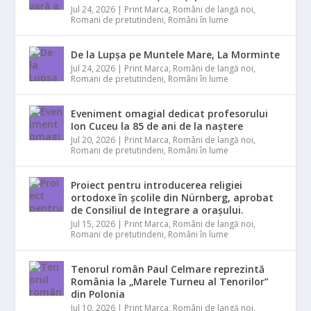
Jul 24, 2026
|
Print Marca
,
Români de langă noi
,
Romani de pretutindeni
,
Români în lume
De la Lupșa pe Muntele Mare, La Morminte
Jul 24, 2026
|
Print Marca
,
Români de langă noi
,
Romani de pretutindeni
,
Români în lume
Eveniment omagial dedicat profesorului
Ion Cuceu la 85 de ani de la naștere
Jul 20, 2026
|
Print Marca
,
Români de langă noi
,
Romani de pretutindeni
,
Români în lume
Proiect pentru introducerea religiei
ortodoxe în școlile din Nürnberg, aprobat
de Consiliul de Integrare a orașului.
Jul 15, 2026
|
Print Marca
,
Români de langă noi
,
Romani de pretutindeni
,
Români în lume
Tenorul român Paul Celmare reprezintă
România la „Marele Turneu al Tenorilor”
din Polonia
Jul 10, 2026
|
Print Marca
,
Români de langă noi
,