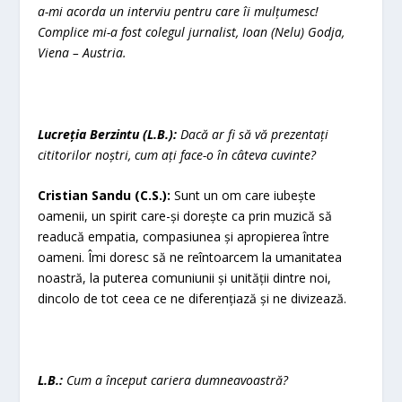
a-mi acorda un interviu pentru care îi mulțumesc!
Complice mi-a fost colegul jurnalist, Ioan (Nelu) Godja,
Viena – Austria.
Lucreția Berzintu (L.B.):
Dacă ar fi să vă prezentați
cititorilor noștri, cum ați face-o în câteva cuvinte?
Cristian Sandu (C.S.):
Sunt un om care iubește
oamenii, un spirit care-și dorește ca prin muzică să
readucă empatia, compasiunea și apropierea între
oameni. Îmi doresc să ne reîntoarcem la umanitatea
noastră, la puterea comuniunii și unității dintre noi,
dincolo de tot ceea ce ne diferențiază și ne divizează.
L.B.:
Cum a început cariera dumneavoastră?