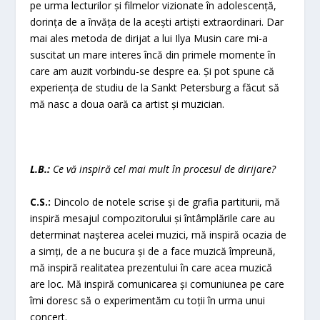
pe urma lecturilor și filmelor vizionate în adolescență,
dorința de a învăța de la acești artiști extraordinari. Dar
mai ales metoda de dirijat a lui Ilya Musin care mi-a
suscitat un mare interes încă din primele momente în
care am auzit vorbindu-se despre ea. Și pot spune că
experiența de studiu de la Sankt Petersburg a făcut să
mă nasc a doua oară ca artist și muzician.
L.B.:
Ce vă inspiră cel mai mult în procesul de dirijare?
C.S.:
Dincolo de notele scrise și de grafia partiturii, mă
inspiră mesajul compozitorului și întâmplările care au
determinat nașterea acelei muzici, mă inspiră ocazia de
a simți, de a ne bucura și de a face muzică împreună,
mă inspiră realitatea prezentului în care acea muzică
are loc. Mă inspiră comunicarea și comuniunea pe care
îmi doresc să o experimentăm cu toții în urma unui
concert.