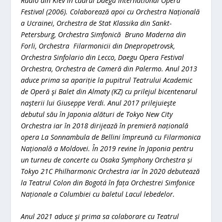
Radio din Kiev în cadrul Daegu International Opera
Festival (2006). Colaborează apoi cu Orchestra Națională
a Ucrainei, Orchestra de Stat Klassika din Sankt-
Petersburg, Orchestra Simfonică Bruno Maderna din
Forli, Orchestra Filarmonicii din Dnepropetrovsk,
Orchestra Sinfolario din Lecco, Daegu Opera Festival
Orchestra, Orchestra de Cameră din Palermo. Anul 2013
aduce prima sa apariție la pupitrul Teatrului Academic
de Operă şi Balet din Almaty (KZ) cu prilejul bicentenarul
naşterii lui Giuseppe Verdi. Anul 2017 prilejuieşte
debutul său în Japonia alături de Tokyo New City
Orchestra iar în 2018 dirijează în premieră națională
opera La Sonnambula de Bellini împreună cu Filarmonica
Națională a Moldovei. În 2019 revine în Japonia pentru
un turneu de concerte cu Osaka Symphony Orchestra și
Tokyo 21C Philharmonic Orchestra iar în 2020 debutează
la Teatrul Colon din Bogotá în fața Orchestrei Simfonice
Naționale a Columbiei cu baletul Lacul lebedelor.
Anul 2021 aduce şi prima sa colaborare cu Teatrul