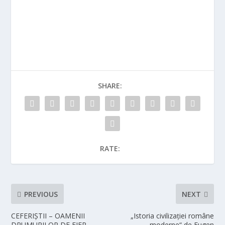
SHARE:
RATE:
PREVIOUS
NEXT
CEFERIȘTII – OAMENII
„Istoria civilizației române
DRUMURILOR DE FIER
moderne“ de Eugen