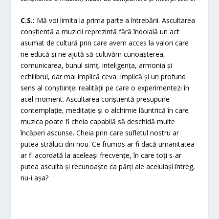
C.S.:
Mă voi limita la prima parte a întrebării. Ascultarea
conștientă a muzicii reprezintă fără îndoială un act
asumat de cultură prin care avem acces la valori care
ne educă și ne ajută să cultivăm cunoașterea,
comunicarea, bunul simț, inteligența, armonia și
echilibrul, dar mai implică ceva. Implică și un profund
sens al conștiinței realității pe care o experimentezi în
acel moment. Ascultarea conștientă presupune
contemplație, meditație și o alchimie lăuntrică în care
muzica poate fi cheia capabilă să deschidă multe
încăperi ascunse. Cheia prin care sufletul nostru ar
putea străluci din nou. Ce frumos ar fi dacă umanitatea
ar fi acordată la aceleași frecvențe, în care toți s-ar
putea asculta și recunoaște ca părți ale aceluiași întreg,
nu-i așa?