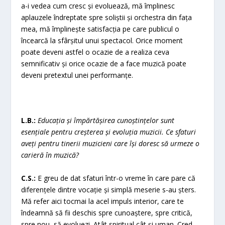
a-i vedea cum cresc și evoluează, mă împlinesc
aplauzele îndreptate spre soliștii și orchestra din fața
mea, mă împlinește satisfacția pe care publicul o
încearcă la sfârșitul unui spectacol. Orice moment
poate deveni astfel o ocazie de a realiza ceva
semnificativ și orice ocazie de a face muzică poate
deveni pretextul unei performanțe.
L.B.:
Educația și împărtășirea cunoștințelor sunt
esențiale pentru creșterea și evoluția muzicii. Ce sfaturi
aveți pentru tinerii muzicieni care își doresc să urmeze o
carieră în muzică?
C.S.:
E greu de dat sfaturi într-o vreme în care pare că
diferențele dintre vocație și simplă meserie s-au șters.
Mă refer aici tocmai la acel impuls interior, care te
îndeamnă să fii deschis spre cunoaștere, spre critică,
spre nou, să evoluezi. Atât spiritual cât și uman. Cred