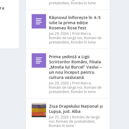
pretutindeni
,
Români în lume
ra
Râșnovul înflorește în 4–5
iulie la prima ediție
Rosenau Rose Fest
Jun 29, 2026
|
Print Marca
,
Români de langă noi
,
Romani de
pretutindeni
,
Români în lume
Prima ședință a Ligii
Scriitorilor Români, Filiala
„Movila lui Burcel” Vaslui –
un nou început pentru
cultura vasluiană
Jun 29, 2026
|
Print Marca
,
Români de langă noi
,
Romani de
pretutindeni
,
Români în lume
Ziua Drapelului Național și
Lupșa, jud. Alba
Jun 25, 2026
|
Români de langă
noi
,
Romani de pretutindeni
,
Români în lume