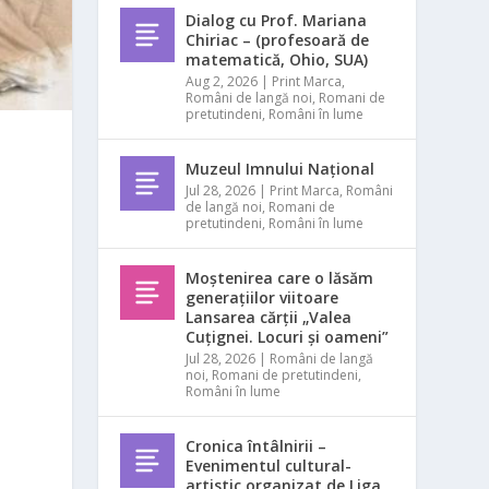
Dialog cu Prof. Mariana
Chiriac – (profesoară de
matematică, Ohio, SUA)
Aug 2, 2026
|
Print Marca
,
Români de langă noi
,
Romani de
pretutindeni
,
Români în lume
Muzeul Imnului Național
Jul 28, 2026
|
Print Marca
,
Români
de langă noi
,
Romani de
pretutindeni
,
Români în lume
Moștenirea care o lăsăm
generațiilor viitoare
Lansarea cărții „Valea
Cuțignei. Locuri și oameni”
Jul 28, 2026
|
Români de langă
noi
,
Romani de pretutindeni
,
Români în lume
Cronica întâlnirii –
Evenimentul cultural-
artistic organizat de Liga