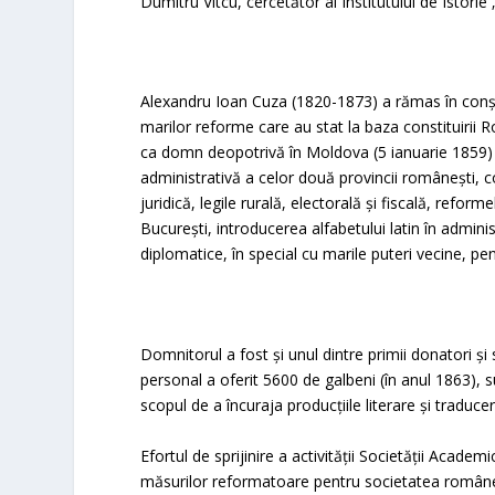
Dumitru Vitcu, cercetător al Institutului de Istorie 
Alexandru Ioan Cuza (1820-1873) a rămas în conști
marilor reforme care au stat la baza constituirii
ca domn deopotrivă în Moldova (5 ianuarie 1859) 
administrativă a celor două provincii românești, c
juridică, legile rurală, electorală și fiscală, reform
București, introducerea alfabetului latin în adminis
diplomatice, în special cu marile puteri vecine, pe
Domnitorul a fost și unul dintre primii donatori și
personal a oferit 5600 de galbeni (în anul 1863), s
scopul de a încuraja producțiile literare și traducer
Efortul de sprijinire a activității Societății Ac
măsurilor reformatoare pentru societatea românea