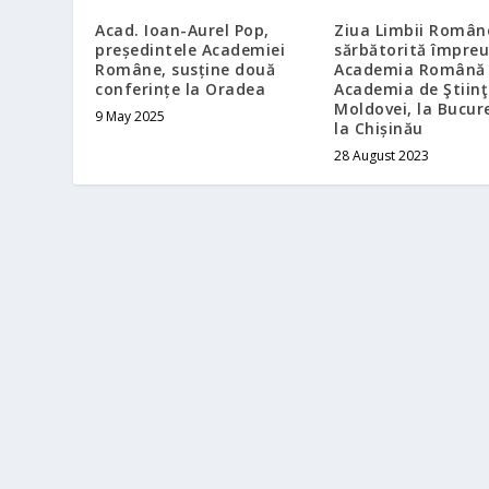
Acad. Ioan-Aurel Pop,
Ziua Limbii Român
președintele Academiei
sărbătorită împre
Române, susține două
Academia Română 
conferințe la Oradea
Academia de Ştiinţ
Moldovei, la Bucure
9 May 2025
la Chișinău
28 August 2023