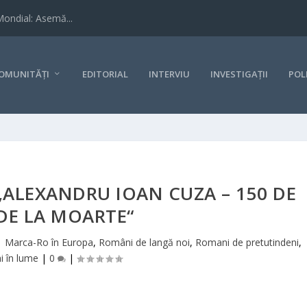
Mondial: Asemă...
OMUNITĂȚI
EDITORIAL
INTERVIU
INVESTIGAȚII
POL
 „ALEXANDRU IOAN CUZA – 150 DE
DE LA MOARTE“
|
Marca-Ro în Europa
,
Români de langă noi
,
Romani de pretutindeni
,
 în lume
|
0
|