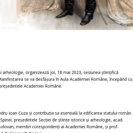
i arheologie, organizează joi, 18 mai 2023, sesiunea științifică
 Manifestarea se va desfășura în Aula Academiei Române, începând cu
, președintele Academiei Române.
ru Ioan Cuza și contribuția sa esențială la edificarea statului român
pinei, președintele Secției de științe istorice și arheologie, acad.
n Bolovan, membri corespondenți ai Academiei Române, și prof.