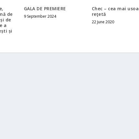
e,
GALA DE PREMIERE
Chec – cea mai usoa
ună de
reţetă
9 September 2024
și de
22 June 2020
e a
ști și