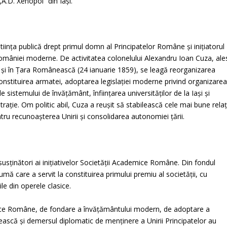
„A.D. Xenopol“ din Iași.
ința publică drept primul domn al Principatelor Române și inițiatorul
 României moderne. De activitatea colonelului Alexandru Ioan Cuza, ale
și în Țara Românească (24 ianuarie 1859), se leagă reorganizarea
onstituirea armatei, adoptarea legislației moderne privind organizare
ele sistemului de învățământ, înființarea universităților de la Iași și
trație. Om politic abil, Cuza a reușit să stabilească cele mai bune relaț
ntru recunoașterea Unirii și consolidarea autonomiei țării.
 susținători ai inițiativelor Societății Academice Române. Din fondul
umă care a servit la constituirea primului premiu al societății, cu
ile din operele clasice.
ademice Române, de fondare a învățământului modern, de adoptare a
scă și demersul diplomatic de menținere a Unirii Principatelor au