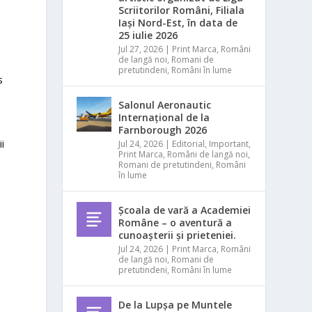
Scriitorilor Români, Filiala
Iași Nord-Est, în data de
25 iulie 2026
Jul 27, 2026
|
Print Marca
,
Români
de langă noi
,
Romani de
pretutindeni
,
Români în lume
s
Salonul Aeronautic
a
Internațional de la
Farnborough 2026
ii
Jul 24, 2026
|
Editorial
,
Important
,
Print Marca
,
Români de langă noi
,
Romani de pretutindeni
,
Români
în lume
Școala de vară a Academiei
Române – o aventură a
cunoașterii și prieteniei.
Jul 24, 2026
|
Print Marca
,
Români
de langă noi
,
Romani de
pretutindeni
,
Români în lume
De la Lupșa pe Muntele