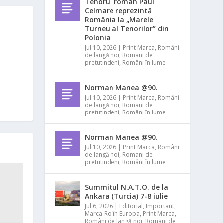
Tenorul român Paul
Celmare reprezintă
România la „Marele
Turneu al Tenorilor” din
Polonia
Jul 10, 2026
|
Print Marca
,
Români
de langă noi
,
Romani de
pretutindeni
,
Români în lume
Norman Manea @90.
Jul 10, 2026
|
Print Marca
,
Români
de langă noi
,
Romani de
pretutindeni
,
Români în lume
Norman Manea @90.
Jul 10, 2026
|
Print Marca
,
Români
de langă noi
,
Romani de
pretutindeni
,
Români în lume
Summitul N.A.T.O. de la
Ankara (Turcia) 7-8 iulie
Jul 6, 2026
|
Editorial
,
Important
,
Marca-Ro în Europa
,
Print Marca
,
Români de langă noi
,
Romani de