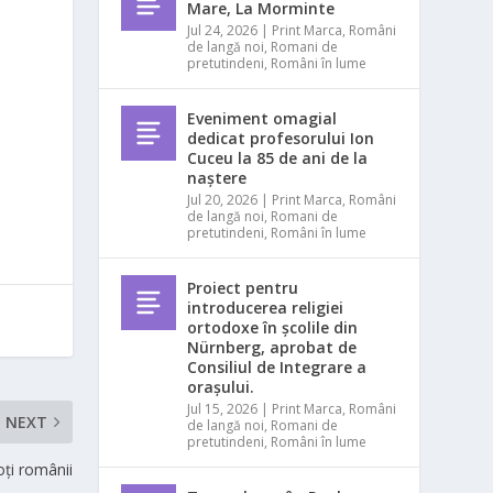
Mare, La Morminte
Jul 24, 2026
|
Print Marca
,
Români
de langă noi
,
Romani de
pretutindeni
,
Români în lume
Eveniment omagial
dedicat profesorului Ion
Cuceu la 85 de ani de la
naștere
Jul 20, 2026
|
Print Marca
,
Români
de langă noi
,
Romani de
pretutindeni
,
Români în lume
Proiect pentru
introducerea religiei
ortodoxe în școlile din
Nürnberg, aprobat de
Consiliul de Integrare a
orașului.
Jul 15, 2026
|
Print Marca
,
Români
NEXT
de langă noi
,
Romani de
pretutindeni
,
Români în lume
oți românii