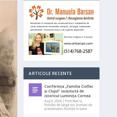
ARTICOLE RECENTE
Conferința „Familia Cioflec
și Clujul” susținută de
istoricul Luminița Cornea
Aug 6, 2026
|
Print Marca
,
Români de langă noi
,
Romani de
pretutindeni
,
Români în lume