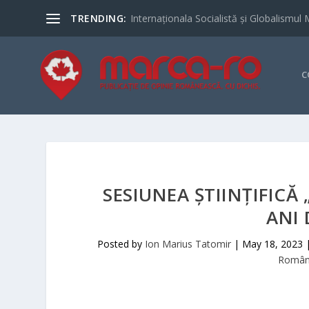
TRENDING:
Internaționala Socialistă și Globalismul 
C
SESIUNEA ȘTIINȚIFICĂ
ANI 
Posted by
Ion Marius Tatomir
|
May 18, 2023
Români