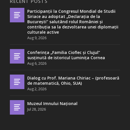
RECENT POSTS
Participanții la Congresul Mondial de Studii
Siriace au adoptat „Declarația de la
București” salutând rolul României și
contribuția sa la dezvoltarea unei diplomații
culturale active
Aug 9, 2026
Conferința „Familia Cioflec și Clujul”
susținută de istoricul Luminița Cornea
Aug 6, 2026
Dialog cu Prof. Mariana Chiriac – (profesoară
de matematică, Ohio, SUA)
Aug 2, 2026
Muzeul Imnului Național
Jul 28, 2026