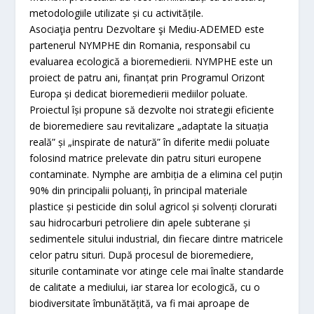
metodologiile utilizate și cu activitățile.
Asociaţia pentru Dezvoltare şi Mediu-ADEMED este
partenerul NYMPHE din Romania, responsabil cu
evaluarea ecologică a bioremedierii. NYMPHE este un
proiect de patru ani, finanțat prin Programul Orizont
Europa și dedicat bioremedierii mediilor poluate.
Proiectul își propune să dezvolte noi strategii eficiente
de bioremediere sau revitalizare „adaptate la situația
reală” și „inspirate de natură” în diferite medii poluate
folosind matrice prelevate din patru situri europene
contaminate. Nymphe are ambiția de a elimina cel puțin
90% din principalii poluanți, în principal materiale
plastice și pesticide din solul agricol și solvenți clorurati
sau hidrocarburi petroliere din apele subterane și
sedimentele sitului industrial, din fiecare dintre matricele
celor patru situri. După procesul de bioremediere,
siturile contaminate vor atinge cele mai înalte standarde
de calitate a mediului, iar starea lor ecologică, cu o
biodiversitate îmbunătățită, va fi mai aproape de