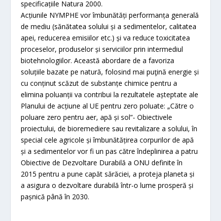
specificațiile Natura 2000.
Acțiunile NYMPHE vor îmbunătăți performanța generală
de mediu (sănătatea solului și a sedimentelor, calitatea
apei, reducerea emisiilor etc.) și va reduce toxicitatea
proceselor, produselor și serviciilor prin intermediul
biotehnologiilor. Această abordare de a favoriza
soluțiile bazate pe natură, folosind mai puţină energie și
cu conținut scăzut de substanțe chimice pentru a
elimina poluanții va contribui la rezultatele așteptate ale
Planului de acțiune al UE pentru zero poluate: „Către o
poluare zero pentru aer, apă și sol”- Obiectivele
proiectului, de bioremediere sau revitalizare a solului, în
special cele agricole și îmbunătățirea corpurilor de apă
și a sedimentelor vor fi un pas către îndeplinirea a patru
Obiective de Dezvoltare Durabilă a ONU definite în
2015 pentru a pune capăt sărăciei, a proteja planeta și
a asigura o dezvoltare durabilă într-o lume prosperă și
pașnică până în 2030.