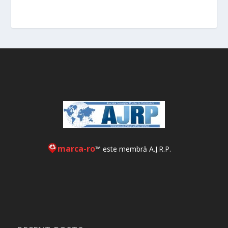
marca-ro
™ este membră A.J.R.P.