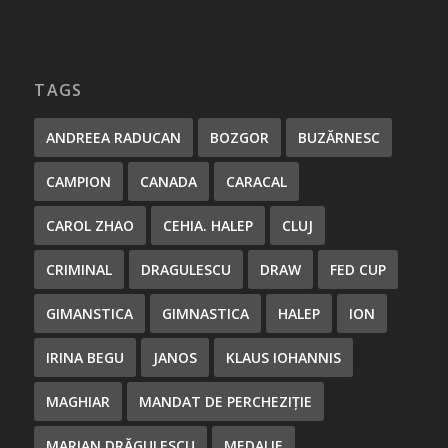
TAGS
ANDREEA RADUCAN
BOZGOR
BUZĂRNESC
CAMPION
CANADA
CARACAL
CAROL ZHAO
CEHIA. HALEP
CLUJ
CRIMINAL
DRAGULESCU
DRAW
FED CUP
GIMANSTICA
GIMNASTICA
HALEP
ION
IRINA BEGU
JANOS
KLAUS IOHANNIS
MAGHIAR
MANDAT DE PERCHEZIȚIE
MARIAN DRĂGULESCU
MEDALIE