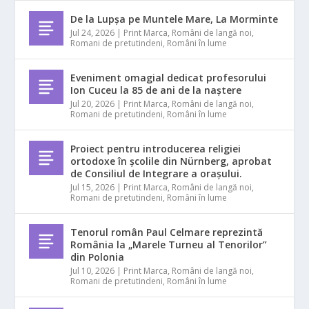
De la Lupșa pe Muntele Mare, La Morminte
Jul 24, 2026
|
Print Marca
,
Români de langă noi
,
Romani de pretutindeni
,
Români în lume
Eveniment omagial dedicat profesorului
Ion Cuceu la 85 de ani de la naștere
Jul 20, 2026
|
Print Marca
,
Români de langă noi
,
Romani de pretutindeni
,
Români în lume
Proiect pentru introducerea religiei
ortodoxe în școlile din Nürnberg, aprobat
de Consiliul de Integrare a orașului.
Jul 15, 2026
|
Print Marca
,
Români de langă noi
,
Romani de pretutindeni
,
Români în lume
Tenorul român Paul Celmare reprezintă
România la „Marele Turneu al Tenorilor”
din Polonia
Jul 10, 2026
|
Print Marca
,
Români de langă noi
,
Romani de pretutindeni
,
Români în lume