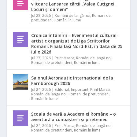
viitoare Lansarea cărții „Valea Cuțignei.
Locuri și oameni”
Jul 28, 2026
|
Români de langă noi
,
Romani de
pretutindeni
,
Români în lume
Cronica întâlnirii – Evenimentul cultural-
artistic organizat de Liga Scriitorilor
Români, Filiala Iași Nord-Est, în data de 25
iulie 2026
Jul 27, 2026
|
Print Marca
,
Români de langă noi
,
Romani de pretutindeni
,
Români în lume
Salonul Aeronautic Internațional de la
Farnborough 2026
Jul 24, 2026
|
Editorial
,
Important
,
Print Marca
,
Români de langă noi
,
Romani de pretutindeni
,
Români în lume
Școala de vară a Academiei Române – o
aventură a cunoașterii și prieteniei.
Jul 24, 2026
|
Print Marca
,
Români de langă noi
,
Romani de pretutindeni
,
Români în lume