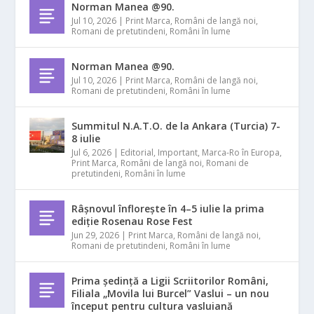
Norman Manea @90.
Jul 10, 2026
|
Print Marca
,
Români de langă noi
,
Romani de pretutindeni
,
Români în lume
Norman Manea @90.
Jul 10, 2026
|
Print Marca
,
Români de langă noi
,
Romani de pretutindeni
,
Români în lume
Summitul N.A.T.O. de la Ankara (Turcia) 7-
8 iulie
Jul 6, 2026
|
Editorial
,
Important
,
Marca-Ro în Europa
,
Print Marca
,
Români de langă noi
,
Romani de
pretutindeni
,
Români în lume
Râșnovul înflorește în 4–5 iulie la prima
ediție Rosenau Rose Fest
Jun 29, 2026
|
Print Marca
,
Români de langă noi
,
Romani de pretutindeni
,
Români în lume
Prima ședință a Ligii Scriitorilor Români,
Filiala „Movila lui Burcel” Vaslui – un nou
început pentru cultura vasluiană