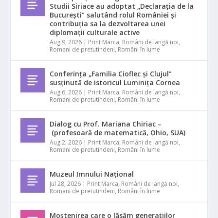
Studii Siriace au adoptat „Declarația de la
București” salutând rolul României și
contribuția sa la dezvoltarea unei
diplomații culturale active
Aug 9, 2026
|
Print Marca
,
Români de langă noi
,
Romani de pretutindeni
,
Români în lume
Conferința „Familia Cioflec și Clujul”
susținută de istoricul Luminița Cornea
Aug 6, 2026
|
Print Marca
,
Români de langă noi
,
Romani de pretutindeni
,
Români în lume
Dialog cu Prof. Mariana Chiriac –
(profesoară de matematică, Ohio, SUA)
Aug 2, 2026
|
Print Marca
,
Români de langă noi
,
Romani de pretutindeni
,
Români în lume
Muzeul Imnului Național
Jul 28, 2026
|
Print Marca
,
Români de langă noi
,
Romani de pretutindeni
,
Români în lume
Moștenirea care o lăsăm generațiilor