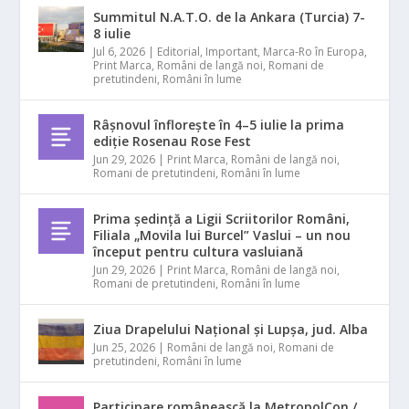
Summitul N.A.T.O. de la Ankara (Turcia) 7-
8 iulie
Jul 6, 2026
|
Editorial
,
Important
,
Marca-Ro în Europa
,
Print Marca
,
Români de langă noi
,
Romani de
pretutindeni
,
Români în lume
Râșnovul înflorește în 4–5 iulie la prima
ediție Rosenau Rose Fest
Jun 29, 2026
|
Print Marca
,
Români de langă noi
,
Romani de pretutindeni
,
Români în lume
Prima ședință a Ligii Scriitorilor Români,
Filiala „Movila lui Burcel” Vaslui – un nou
început pentru cultura vasluiană
Jun 29, 2026
|
Print Marca
,
Români de langă noi
,
Romani de pretutindeni
,
Români în lume
Ziua Drapelului Național și Lupșa, jud. Alba
Jun 25, 2026
|
Români de langă noi
,
Romani de
pretutindeni
,
Români în lume
Participare românească la MetropolCon /