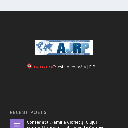
marca-ro
™ este membră A.J.R.P.
RECENT POSTS
Conferința „Familia Cioflec și Clujul”
susținută de istoricul Luminița Cornea