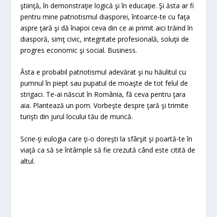
ştiinţă, în demonstraţie logică şi în educaţie. Şi ăsta ar fi
pentru mine patriotismul diasporei, întoarce-te cu faţa
aspre ţară şi dă înapoi ceva din ce ai primit aici trăind în
diasporă, simţ civic, integritate profesională, soluţii de
progres economic şi social. Business.
Ăsta e probabil patriotismul adevărat şi nu hăulitul cu
pumnul în piept sau pupatul de moaşte de tot felul de
strigaci. Te-ai născut în România, fă ceva pentru ţara
aia. Plantează un pom. Vorbeşte despre ţară şi trimite
turişti din jurul locului tău de muncă.
Scrie-ţi eulogia care ţi-o doreşti la sfârşit şi poartă-te în
viaţă ca să se întâmple să fie crezută când este citită de
altul.