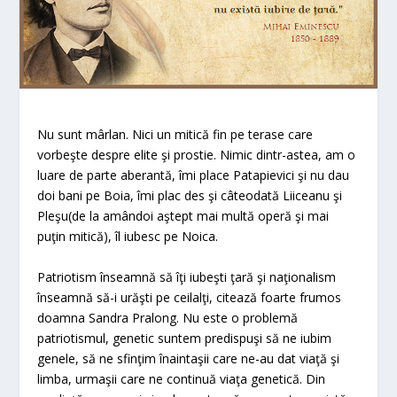
Nu sunt mârlan. Nici un mitică fin pe terase care
vorbeşte despre elite şi prostie. Nimic dintr-astea, am o
luare de parte aberantă, îmi place Patapievici şi nu dau
doi bani pe Boia, îmi plac des şi câteodată Liiceanu şi
Pleşu(de la amândoi aştept mai multă operă şi mai
puţin mitică), îl iubesc pe Noica.
Patriotism înseamnă să îţi iubeşti ţară şi naţionalism
înseamnă să-i urăşti pe ceilalţi, citează foarte frumos
doamna Sandra Pralong. Nu este o problemă
patriotismul, genetic suntem predispuşi să ne iubim
genele, să ne sfinţim înaintaşii care ne-au dat viaţă şi
limba, urmaşii care ne continuă viaţa genetică. Din