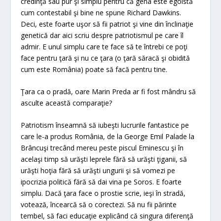
credinţă sau pur şi simplu pentru că gena este egoistă
cum contestabil şi bine ne spune Richard Dawkins.
Deci, este foarte uşor să fii patriot şi vine din înclinaţie
genetică dar aici scriu despre patriotismul pe care îl
admir. E unul simplu care te face să te întrebi ce poţi
face pentru ţară şi nu ce ţara (o ţară săracă şi obidită
cum este România) poate să facă pentru tine.
Ţara ca o pradă, oare Marin Preda ar fi fost mândru să
asculte această comparaţie?
Patriotism înseamnă să iubeşti lucrurile fantastice pe
care le-a produs România, de la George Emil Palade la
Brâncuşi trecând mereu peste piscul Eminescu şi în
acelaşi timp să urăşti leprele fără să urăşti ţiganii, să
urăşti hoţia fără să urăşti ungurii şi să vomezi pe
ipocrizia politică fără să dai vina pe Soros. E foarte
simplu. Dacă ţara face o prostie scrie, ieşi în stradă,
votează, încearcă să o corectezi. Să nu fii părinte
tembel, să faci educaţie explicând că singura diferenţă