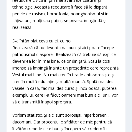
reeducare civică în ţări mai avansate cultural şi
tehnologic. Această reeducare îi face să le dispară
penele de rasism, homofobia, boanghenismul şi în
câţiva ani, mulţi sau puţini, se privesc în oglindă şi
realizează.
S-a întâmplat ceva cu ei, cu noi.
Realizează că au devenit mai buni şi aici poate începe
patriotismul diasporei. Realizează că trebuie să explice
devenirea lor în mai bine, celor din ţară. Stau la cozi
imense să împingă înainte un preşedinte care reprezintă
Vestul mai bine. Nu mai cred în tirade anti-sorosiște şi
cred în multă educaţie şi multă muncă. Spală mai des
vasele în casă, fac mai des curat şi încă odată, puterea
exemplului, care i-a făcut oameni mai buni aici, unii, vor
să o transmită înapoi spre ţara.
Vorbim statistic. Şi aici sunt sorosiști, hiperboreeni,
dacomani. Dar procentul e sfidător de mic pentru că
învăţăm repede ce e bun şi începem să credem în