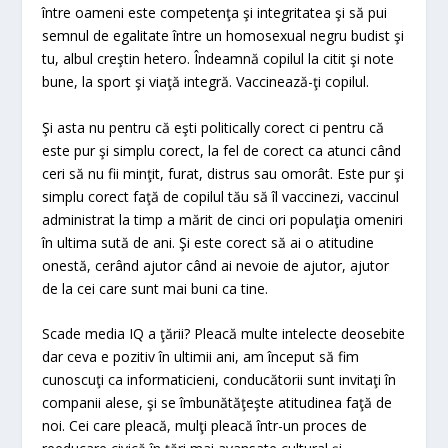
între oameni este competenţa şi integritatea şi să pui
semnul de egalitate între un homosexual negru budist şi
tu, albul creştin hetero. Îndeamnă copilul la citit şi note
bune, la sport şi viaţă integră. Vaccinează-ţi copilul.
Şi asta nu pentru că eşti politically corect ci pentru că
este pur şi simplu corect, la fel de corect ca atunci când
ceri să nu fii minţit, furat, distrus sau omorât. Este pur şi
simplu corect faţă de copilul tău să îl vaccinezi, vaccinul
administrat la timp a mărit de cinci ori populaţia omeniri
în ultima sută de ani. Şi este corect să ai o atitudine
onestă, cerând ajutor când ai nevoie de ajutor, ajutor
de la cei care sunt mai buni ca tine.
Scade media IQ a ţării? Pleacă multe intelecte deosebite
dar ceva e pozitiv în ultimii ani, am început să fim
cunoscuţi ca informaticieni, conducătorii sunt invitaţi în
companii alese, şi se îmbunătăţeşte atitudinea faţă de
noi. Cei care pleacă, mulţi pleacă într-un proces de