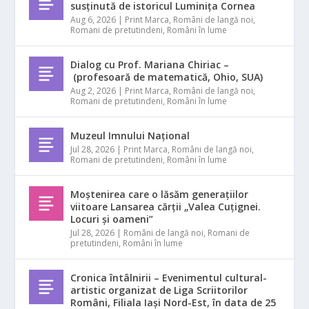
susținută de istoricul Luminița Cornea
Aug 6, 2026
|
Print Marca
,
Români de langă noi
,
Romani de pretutindeni
,
Români în lume
Dialog cu Prof. Mariana Chiriac –
(profesoară de matematică, Ohio, SUA)
Aug 2, 2026
|
Print Marca
,
Români de langă noi
,
Romani de pretutindeni
,
Români în lume
Muzeul Imnului Național
Jul 28, 2026
|
Print Marca
,
Români de langă noi
,
Romani de pretutindeni
,
Români în lume
Moștenirea care o lăsăm generațiilor
viitoare Lansarea cărții „Valea Cuțignei.
Locuri și oameni”
Jul 28, 2026
|
Români de langă noi
,
Romani de
pretutindeni
,
Români în lume
Cronica întâlnirii – Evenimentul cultural-
artistic organizat de Liga Scriitorilor
Români, Filiala Iași Nord-Est, în data de 25