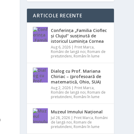
ARTICOLE RECENTE
Conferința „Familia Cioflec
și Clujul” susținută de
istoricul Luminița Cornea
Aug 6, 2026
|
Print Marca
,
Români de langă noi
,
Romani de
pretutindeni
,
Români în lume
Dialog cu Prof. Mariana
Chiriac – (profesoară de
matematică, Ohio, SUA)
Aug 2, 2026
|
Print Marca
,
Români de langă noi
,
Romani de
pretutindeni
,
Români în lume
Muzeul Imnului Național
Jul 28, 2026
|
Print Marca
,
Români
n
de langă noi
,
Romani de
ă
pretutindeni
,
Români în lume