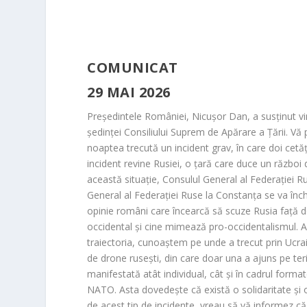
COMUNICAT
29 MAI 2026
Președintele României, Nicușor Dan, a susținut vine
ședinței Consiliului Suprem de Apărare a Țării. Vă
noaptea trecută un incident grav, în care doi cetăț
incident revine Rusiei, o țară care duce un război
această situație, Consulul General al Federației 
General al Federației Ruse la Constanța se va închid
opinie români care încearcă să scuze Rusia față d
occidental și cine mimează pro-occidentalismul.
A
traiectoria, cunoaștem pe unde a trecut prin Ucra
de drone rusești, din care doar una a ajuns pe ter
manifestată atât individual, cât și în cadrul forma
NATO. Asta dovedește că există o solidaritate și o
de acest tip de incidente, vreau să vă informez 