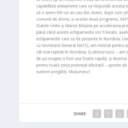
capabilități antiaeriene care să răspundă acestui 
să o avem într-un an sau doi. Avem, după cum știț
comună de drone, și aceste două programe, SAF
Statele Unite și Marea Britanie pe accelerarea produ
până când aceste echipamente vor fi livrate, avem 
echipamente care să fie prezente în România. Unel
cu Secretarul General NATO, am insistat pentru u
cât mai repede în România. Și ultimul lucru – am d
de azi noapte a fost una foarte rapidă, și domnul 
pentru toată zona potențial afectată – sporire de
suntem pregătiți. Mulțumesc!
SHARE: