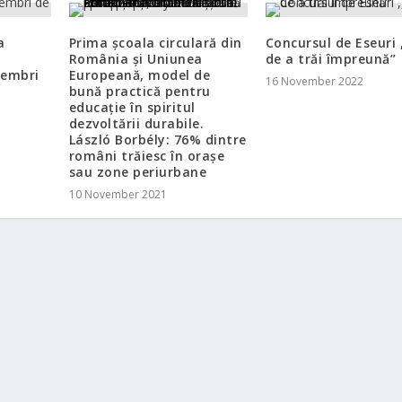
a
Prima școala circulară din
Concursul de Eseuri 
România și Uniunea
de a trăi împreună”
membri
Europeană, model de
16 November 2022
bună practică pentru
educație în spiritul
dezvoltării durabile.
László Borbély: 76% dintre
români trăiesc în orașe
sau zone periurbane
10 November 2021