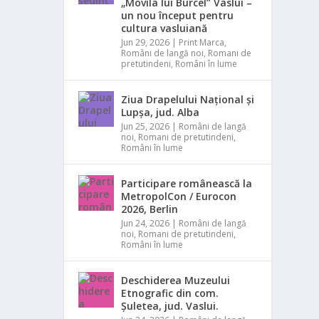
„Movila lui Burcel” Vaslui –
un nou început pentru
cultura vasluiană
Jun 29, 2026
|
Print Marca
,
Români de langă noi
,
Romani de
pretutindeni
,
Români în lume
Ziua Drapelului Național și
Lupșa, jud. Alba
Jun 25, 2026
|
Români de langă
noi
,
Romani de pretutindeni
,
Români în lume
Participare românească la
MetropolCon / Eurocon
2026, Berlin
Jun 24, 2026
|
Români de langă
noi
,
Romani de pretutindeni
,
Români în lume
Deschiderea Muzeului
Etnografic din com.
Șuletea, jud. Vaslui.