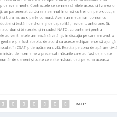
tip de evenimente. Contractele se semnează zilele astea, și livrarea o
i, un parteneriat cu Ucraina semnat în urmă cu trei luni pe producția
E și Ucraina, au o parte comună. Avem un mecanism comun cu
cției și testării de drone și de capabilități, evident, antidrone. Și,
acorduri și bilaterale, și în cadrul NATO, cu parteneri pentru
e au venit, altele urmează să vină, și, în discuția pe care am avut-o
rgentare și a fost absolut de acord ca aceste echipamente să ajungă
iscutat în CSAT și de apărarea civilă. Reacția pe zona de apărare civil
ministru de interne ne-a prezentat măsurile care au fost deja luate
 număr de oameni și toate celelalte măsuri, deci pe zona aceasta
RATE: