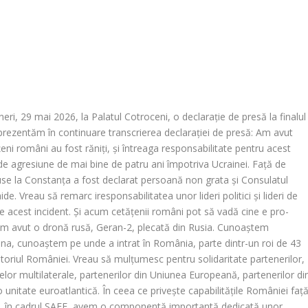
ri, 29 mai 2026, la Palatul Cotroceni, o declarație de presă la finalul
 prezentăm în continuare transcrierea declarației de presă: Am avut
eni români au fost răniți, și întreaga responsabilitate pentru acest
 de agresiune de mai bine de patru ani împotriva Ucrainei. Față de
Ruse la Constanța a fost declarat persoană non grata și Consulatul
e. Vreau să remarc iresponsabilitatea unor lideri politici și lideri de
e acest incident. Și acum cetățenii români pot să vadă cine e pro-
m avut o dronă rusă, Geran-2, plecată din Rusia. Cunoaștem
ina, cunoaștem pe unde a intrat în România, parte dintr-un roi de 43
itoriul României. Vreau să mulțumesc pentru solidaritate partenerilor,
telor multilaterale, partenerilor din Uniunea Europeană, partenerilor di
 unitate euroatlantică. În ceea ce privește capabilitățile României faț
că, în cadrul SAFE, avem o componentă importantă dedicată unor