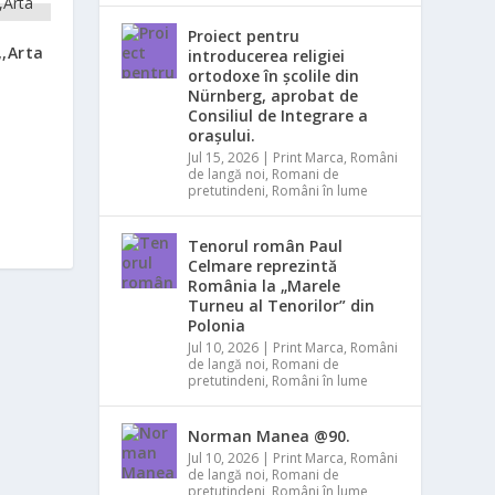
Proiect pentru
,,Arta
introducerea religiei
ortodoxe în școlile din
Nürnberg, aprobat de
Consiliul de Integrare a
orașului.
Jul 15, 2026
|
Print Marca
,
Români
de langă noi
,
Romani de
pretutindeni
,
Români în lume
Tenorul român Paul
Celmare reprezintă
România la „Marele
Turneu al Tenorilor” din
Polonia
Jul 10, 2026
|
Print Marca
,
Români
de langă noi
,
Romani de
pretutindeni
,
Români în lume
Norman Manea @90.
Jul 10, 2026
|
Print Marca
,
Români
de langă noi
,
Romani de
pretutindeni
,
Români în lume