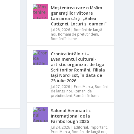
Moștenirea care o lăsăm
generațiilor viitoare
Lansarea cărții „Valea
Cuțignei. Locuri și oameni”
Jul 28, 2026
|
Români de langă
noi
,
Romani de pretutindeni
,
Români în lume
Cronica întâlnirii –
ă
Evenimentul cultural-
artistic organizat de Liga
Scriitorilor Români, Filiala
Iași Nord-Est, în data de
25 iulie 2026
Jul 27, 2026
|
Print Marca
,
Români
de langă noi
,
Romani de
pretutindeni
,
Români în lume
Salonul Aeronautic
Internațional de la
Farnborough 2026
Jul 24, 2026
|
Editorial
,
Important
,
Print Marca
,
Români de langă noi
,