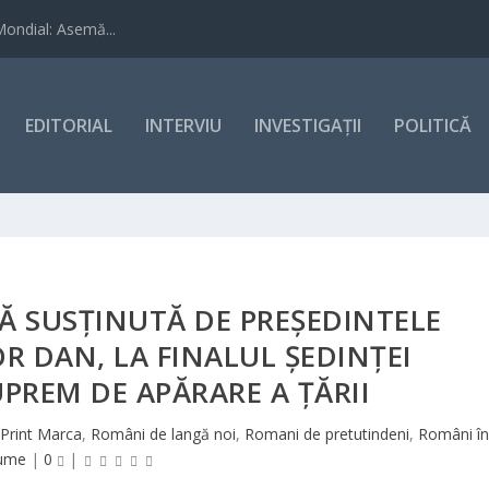
Mondial: Asemă...
EDITORIAL
INTERVIU
INVESTIGAȚII
POLITICĂ
Ă SUSȚINUTĂ DE PREȘEDINTELE
R DAN, LA FINALUL ȘEDINȚEI
UPREM DE APĂRARE A ȚĂRII
Print Marca
,
Români de langă noi
,
Romani de pretutindeni
,
Români în
lume
|
0
|