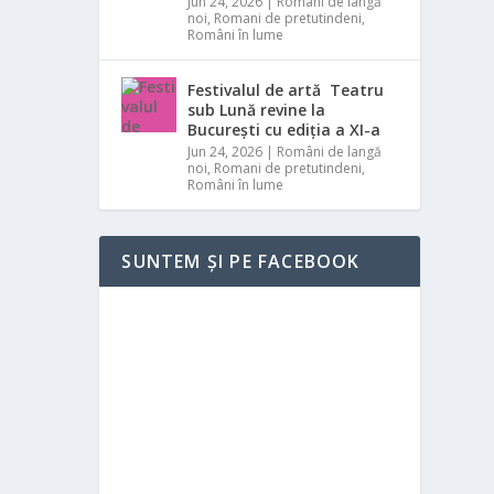
Jun 24, 2026
|
Români de langă
noi
,
Romani de pretutindeni
,
Români în lume
Festivalul de artă Teatru
sub Lună revine la
București cu ediția a XI-a
Jun 24, 2026
|
Români de langă
noi
,
Romani de pretutindeni
,
Români în lume
SUNTEM ȘI PE FACEBOOK